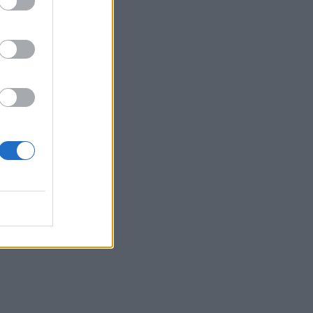
 Ο Ταγιάνι
ίδι του στις