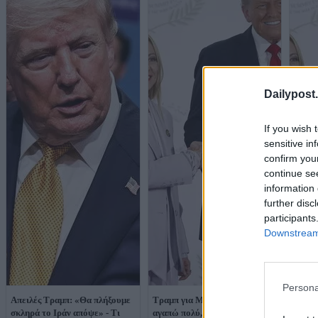
Dailypost.
If you wish 
sensitive in
confirm you
continue se
information 
further disc
participants
Downstream 
Persona
Απειλές Τραμπ: «Θα πλήξουμε
Τραμπ για Μελόνι: «Την
Μελόν
σκληρά το Ιράν απόψε» - Τι
αγαπώ πολύ, αλλά έκανε
τον Τ