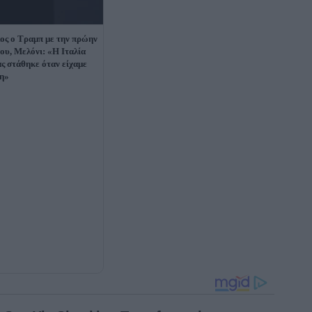
ος ο Τραμπ με την πρώην
του, Μελόνι: «Η Ιταλία
ας στάθηκε όταν είχαμε
η»