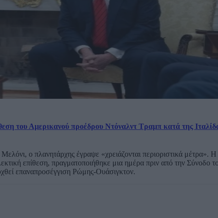
θεση του Αμερικανού προέδρου Ντόναλντ Τραμπ κατά της Ιταλίδ
 Μελόνι, ο πλανητάρχης έγραψε «χρειάζονται περιοριστικά μέτρα». Η
ή λεκτική επίθεση, πραγματοποιήθηκε μια ημέρα πριν από την Σύνοδο
ευχθεί επαναπροσέγγιση Ρώμης-Ουάσιγκτον.