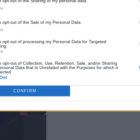
o opt-out of the Sharing of my personal data.
γκτον για την ένταση
είναι πια φίλοι και
παρακαλάμε» -
In
ανταλλάσσουν «καρφιά»
ακύρωσε το ταξ
ΗΠΑ
o opt-out of the Sale of my Personal Data.
In
to opt-out of processing my Personal Data for Targeted
ing.
In
o opt-out of Collection, Use, Retention, Sale, and/or Sharing
ersonal Data that Is Unrelated with the Purposes for which it
lected.
Out
CONFIRM