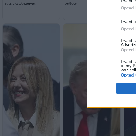
I want t
είπε για Ουκρανία
λάθος»
Ουάσι
Opted 
I want t
Opted 
I want 
Advertis
Opted 
I want t
of my P
was col
Opted 