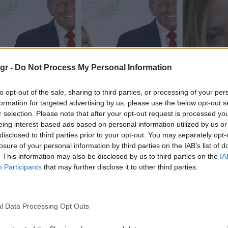
gr -
Do Not Process My Personal Information
to opt-out of the sale, sharing to third parties, or processing of your per
formation for targeted advertising by us, please use the below opt-out s
r selection. Please note that after your opt-out request is processed y
eing interest-based ads based on personal information utilized by us or
disclosed to third parties prior to your opt-out. You may separately opt-
losure of your personal information by third parties on the IAB’s list of
. This information may also be disclosed by us to third parties on the
IA
Participants
that may further disclose it to other third parties.
l Data Processing Opt Outs
ι: Σπάει τη σιωπή για
Από τα… μέλια στις προσβολές
Απάντηση Μελ
ραμπ – Νέο μήνυμα στην
- Ο Τραμπ και η Μελόνι δεν
«Oύτε εγώ, ούτ