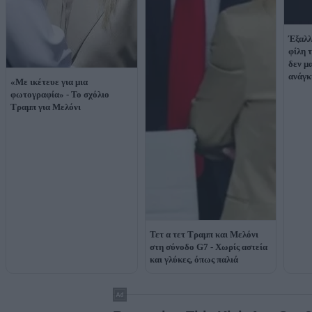
Έξαλλ
φίλη 
δεν μ
ανάγκ
«Με ικέτευε για μια
φωτογραφία» - Το σχόλιο
Τραμπ για Μελόνι
Τετ α τετ Τραμπ και Μελόνι
στη σύνοδο G7 - Χωρίς αστεία
και γλύκες, όπως παλιά