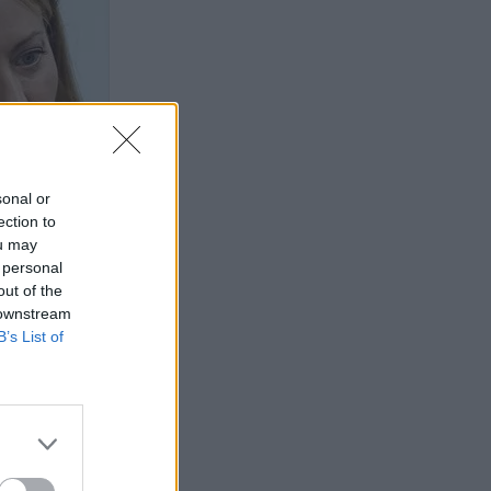
sonal or
ection to
ou may
 personal
out of the
 downstream
B’s List of
όνι σε Τραμπ:
ε η Ιταλία