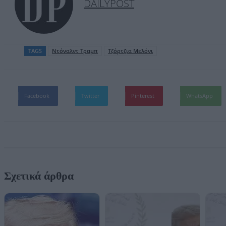
DAILYPOST
TAGS
Ντόναλντ Τραμπ
Τζόρτζια Μελόνι
Facebook
Twitter
Pinterest
WhatsApp
Σχετικά άρθρα