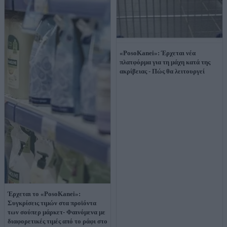
«PosoKanei»: Έρχεται νέα
πλατφόρμα για τη μάχη κατά της
ακρίβειας - Πώς θα λειτουργεί
Έρχεται το «PosoKanei»:
Συγκρίσεις τιμών στα προϊόντα
των σούπερ μάρκετ- Φαινόμενα με
διαφορετικές τιμές από το ράφι στο