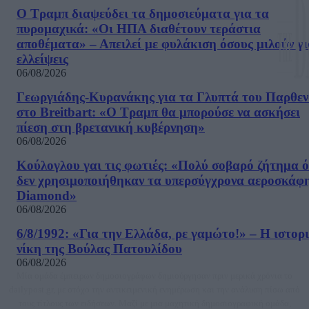
Ο Τραμπ διαψεύδει τα δημοσιεύματα για τα
πυρομαχικά: «Οι ΗΠΑ διαθέτουν τεράστια
αποθέματα» – Απειλεί με φυλάκιση όσους μιλούν γ
ελλείψεις
06/08/2026
Γεωργιάδης-Κυρανάκης για τα Γλυπτά του Παρθε
στο Breitbart: «Ο Τραμπ θα μπορούσε να ασκήσει
πίεση στη βρετανική κυβέρνηση»
06/08/2026
Κούλογλου γαι τις φωτιές: «Πολύ σοβαρό ζήτημα ό
δεν χρησιμοποιήθηκαν τα υπερσύγχρονα αεροσκάφ
Diamond»
06/08/2026
6/8/1992: «Για την Ελλάδα, ρε γαμώτο!» – Η ιστορ
νίκη της Βούλας Πατουλίδου
06/08/2026
Μία ομάδα έμπειρων δημοσιογράφων δημιούργησαν πριν μερικά χρόνια το
dailypost.gr, με στόχο την αντικειμενική ενημέρωση και την ανάλυση πίσω από
τους τίτλους των ειδήσεων. Μαζί με μια μαχητική δημοσιογραφική ομάδα,