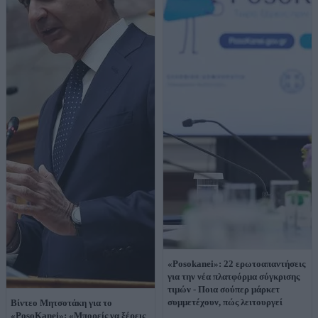
«Posokanei»: 22 ερωτοαπαντήσεις
για την νέα πλατφόρμα σύγκρισης
τιμών - Ποια σούπερ μάρκετ
συμμετέχουν, πώς λειτουργεί
Βίντεο Μητσοτάκη για το
«PosoKanei»: «Μπορείς να ξέρεις