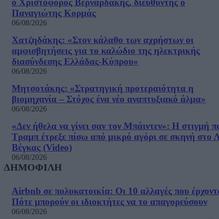
ο Χριστόφορος Βερναρδάκης, διευθυντής ο
Παναγιώτης Κορμάς
06/08/2026
Χατζηδάκης: «Στον κάλαθο των αχρήστων οι
αμφισβητήσεις για το καλώδιο της ηλεκτρικής
διασύνδεσης Ελλάδας-Κύπρου»
06/08/2026
Μητσοτάκης: «Στρατηγική προτεραιότητα η
βιομηχανία – Στόχος ένα νέο αναπτυξιακό άλμα»
06/08/2026
«Δεν ήθελα να γίνει σαν τον Μπάιντεν»: Η στιγμή π
Τραμπ έτρεξε πίσω από μικρό αγόρι σε σκηνή στο 
Βέγκας (Video)
06/08/2026
ΔΗΜΟΦΙΛΗ
Airbnb σε πολυκατοικία: Οι 10 αλλαγές που έρχοντ
Πότε μπορούν οι ιδιοκτήτες να το απαγορεύσουν
06/08/2026