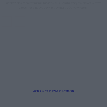
αποκαλύπτουν πολιτικά και παραπολιτικά θέματα, γράφουν επωνύμως την
άποψη τους, με γνώμονα τον ενημερωμένο αναγνώστη.
DAILYPOST.GR – ΤΑΥΤΌΤΗΤΑ
Ιδιοκτήτρια εταιρεία: «ΝΟΗΣΙΣ ΙΚΕ»
Έδρα: Δήμος Αμαρουσίου Αττικής, Αγ. Αθανασίου αρ. 21, Τ.Κ. 15125
ΑΦΜ: 801093076, Δ.Ο.Υ.: ΚΕΦΟΔΕ ΑΤΤΙΚΗΣ, E-mail: press@dailypost.gr, Τηλ.
επικοινωνίας: 2108066997
Νόμιμος Εκπρόσωπος: Ζαχαρός Σταμάτης
Μέτοχοι: Ζαχαρός Σταμάτης, Κουβαράς Γεώργιος, ΥΠΗΡΕΣΙΕΣ ΠΡΟΗΓΜΕΝΗΣ
ΤΕΧΝΟΛΟΓΙΑΣ ΠΑΡΑΓΩΓΗΣ ΟΠΤΙΚΟΑΚΟΥΣΤΙΚΩΝ ΜΕΣΩΝ ΜΕΛΕΤΩΝ ΚΑΙ
ΠΑΡΟΧΗΣ ΥΠΗΡΕΣΙΩΝ PLD PLUS ΑΝΩΝ ΕΤΑΙΡΙΑ
Δικαιούχος του ονόματος τομέα (dailypost.gr): ΝΟΗΣΙΣ ΙΚΕ
Διευθυντής/Διαχειριστής: Ζαχαρός Σταμάτης
Διευθυντής Σύνταξης: Ρενάτο Λέκκα
Δείτε εδώ τα στοιχεία της εταιρείας