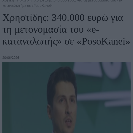
Αρχική
Πολιτική
Χρηστίδης: 340.000 ευρώ για τη μετονομασία του «e-
καταναλωτής» σε «PosoKanei»
Χρηστίδης: 340.000 ευρώ για
τη μετονομασία του «e-
καταναλωτής» σε «PosoKanei»
20/06/2026