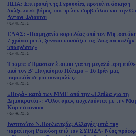
ΗΠΑ: Επιτροπή της Γερουσίας προτείνει άσκηση
διώξεων σε βάρος του πρώην συμβούλου για την Co
Άντονι Φάουτσι
06/08/2026
ΕΛΑΣ: «Βιομηχανία κοροϊδίας από τον Μητσοτάκ
7 χρόνια μετά, ξαναπαρουσιάζει τις ίδιες ανεκπλήρ
υποσχέσεις»
06/08/2026
Τραμπ: «Ήμασταν έτοιμοι για τη μεγαλύτερη επίθ
από τον Β’ Παγκόσμιο Πόλεμο – Το Ιράν μας
παρακάλεσε για συνομιλίες»
06/08/2026
«Πυρά» κατά των ΜΜΕ από την «Ελπίδα για τη
Δημοκρατία»: «Όλοι όμως ασχολούνται με την Μα
Καρυστιανού»
06/08/2026
Ινστιτούτο Ν.Πουλαντζάς: Αλλαγές μετά την
παραίτηση Ρεπούση από τον ΣΥΡΙΖΑ- Νέος πρόεδρ