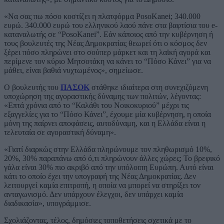
«Να σας πω πόσο κοστίζει η πλατφόρμα PosoKanei; 340.000
ευρώ. 340.000 ευρώ του ελληνικού λαού πάνε στα βαφτίσια του e-
καταναλωτής σε “PosoKanei”. Εάν κάποιος από την κυβέρνηση ή
τους βουλευτές της Νέας Δημοκρατίας θεωρεί ότι ο κόσμος δεν
ξέρει πόσο πληρώνει στο σούπερ μάρκετ και τη λαϊκή αγορά και
περίμενε τον κύριο Μητσοτάκη να κάνει το “Πόσο Κάνει” για να
μάθει, είναι βαθιά νυχτωμένος», σημείωσε.
Ο βουλευτής του
ΠΑΣΟΚ
στάθηκε ιδιαίτερα στη συνεχιζόμενη
υποχώρηση της αγοραστικής δύναμης των πολιτών, λέγοντας:
«Επτά χρόνια από το “Καλάθι του Νοικοκυριού” μέχρι τις
εξαγγελίες για το “Πόσο Κάνει”, έχουμε μία κυβέρνηση, η οποία
μόνη της παίρνει αποφάσεις, αυτοδύναμη, και η Ελλάδα είναι η
τελευταία σε αγοραστική δύναμη».
«Γιατί διαρκώς στην Ελλάδα πληρώνουμε τον πληθωρισμό 10%,
20%, 30% παραπάνω από ό,τι πληρώνουν άλλες χώρες; Το βρεφικό
γάλα είναι 30% πιο ακριβό από την υπόλοιπη Ευρώπη. Αυτό είναι
κάτι το οποίο έχει την υπογραφή της Νέας Δημοκρατίας. Δεν
λειτουργεί καμία επιτροπή, η οποία να μπορεί να στηρίξει τον
ανταγωνισμό. Δεν υπάρχουν έλεγχοι, δεν υπάρχει καμία
διαδικασία», υπογράμμισε.
Σχολιάζοντας, τέλος, δημόσιες τοποθετήσεις σχετικά με το