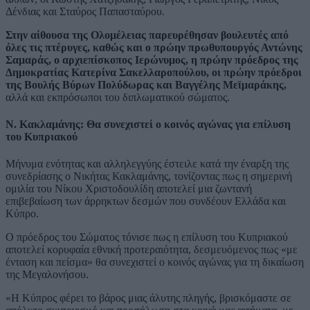
Δένδιας και Σταύρος Παπασταύρου.
Στην αίθουσα της Ολομέλειας παρευρέθησαν βουλευτές από
όλες τις πτέρυγες, καθώς και ο πρώην πρωθυπουργός Αντώνης
Σαμαράς, ο αρχιεπίσκοπος Ιερώνυμος, η πρώην πρόεδρος της
Δημοκρατίας Κατερίνα Σακελλαροπούλου, οι πρώην πρόεδροι
της Βουλής Βύρων Πολύδωρας και Βαγγέλης Μεϊμαράκης,
αλλά και εκπρόσωποι του διπλωματικού σώματος.
Ν. Κακλαμάνης: Θα συνεχιστεί ο κοινός αγώνας για επίλυση
του Κυπριακού
Μήνυμα ενότητας και αλληλεγγύης έστειλε κατά την έναρξη της
συνεδρίασης ο Νικήτας Κακλαμάνης, τονίζοντας πως η σημερινή
ομιλία του Νίκου Χριστοδουλίδη αποτελεί μια ζωντανή
επιβεβαίωση των άρρηκτων δεσμών που συνδέουν Ελλάδα και
Κύπρο.
Ο πρόεδρος του Σώματος τόνισε πως η επίλυση του Κυπριακού
αποτελεί κορυφαία εθνική προτεραιότητα, δεσμευόμενος πως «με
ένταση και πείσμα» θα συνεχιστεί ο κοινός αγώνας για τη δικαίωση
της Μεγαλονήσου.
«Η Κύπρος φέρει το βάρος μιας άλυτης πληγής, βρισκόμαστε σε