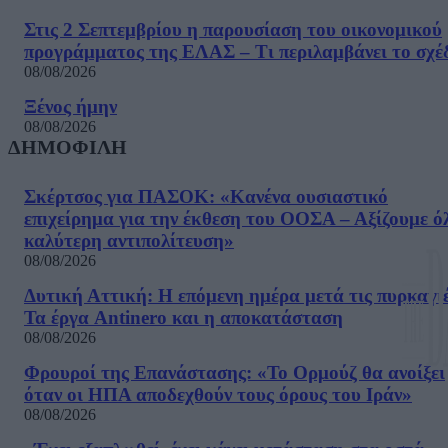
Στις 2 Σεπτεμβρίου η παρουσίαση του οικονομικού
προγράμματος της ΕΛΑΣ – Τι περιλαμβάνει το σχέ
08/08/2026
Ξένος ήμην
08/08/2026
ΔΗΜΟΦΙΛΗ
Σκέρτσος για ΠΑΣΟΚ: «Κανένα ουσιαστικό
επιχείρημα για την έκθεση του ΟΟΣΑ – Αξίζουμε ό
καλύτερη αντιπολίτευση»
08/08/2026
Δυτική Αττική: Η επόμενη ημέρα μετά τις πυρκαγιέ
Τα έργα Antinero και η αποκατάσταση
08/08/2026
Φρουροί της Επανάστασης: «Το Ορμούζ θα ανοίξει
όταν οι ΗΠΑ αποδεχθούν τους όρους του Ιράν»
08/08/2026