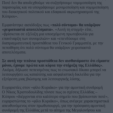
Ποτέ δεν θα αποδεχθούμε να συζητήσουμε νομιμοποίηση της
παρανομίας και να υπογράψουμε μονιμοποίηση και νομιμοποίηση
του διοικητικού πολιτικού και εδαφικού ακρωτηριασμού της
Κύπρου».
Εμφανίστηκε αισιόδοξος πως «
πολύ σύντομα» θα υπάρξουν
«χειροπιαστά αποτελέσματα»
. «Αυτή τη στιγμή» είπε,
«βρίσκεται σε εξέλιξη μια υποσχόμενη πρωτοβουλία για
επανέναρξη των συνομιλιών» και «επενδύουμε στη
διαπραγματευτική προσπάθεια του Γενικού Γραμματέα, με την
πεποίθηση ότι πολύ σύντομα θα υπάρξουν χειροπιαστά
αποτελέσματα.
Σε αυτή την τιτάνια προσπάθεια δεν αισθανόμαστε ότι είμαστε
μόνοι, έχουμε πρώτα και κύρια την στήριξη της Ελλάδας»
.
Ακόμα, δήλωσε πεπεισμένος πως το ενωσιακό δίκαιο μπορεί να
λειτουργήσει ως καταλύτης και ασφαλιστική δικλείδα για την
εξεύρεση μιας βιώσιμης και λειτουργικής λύσης.
Ευχαριστίες στον «φίλο Κυριάκο» για την αμυντική συνδρομή
Ο Νίκος Χριστοδουλίδης τόνισε πως οι σχέσεις Ελλάδας –
Κύπρου «διέρχονται στο καλύτερο σημείο που βρίσκονταν ποτέ»,
ευχαριστώντας το «φίλο Κυριάκο», όπως ανέφερε χαρακτηριστικά
απευθυνόμενος στον πρωθυπουργό, για την πρόσφατη αμυντική
συνδρομή της Ελλάδας μετά το αίτημα της Μεγαλονήσου και