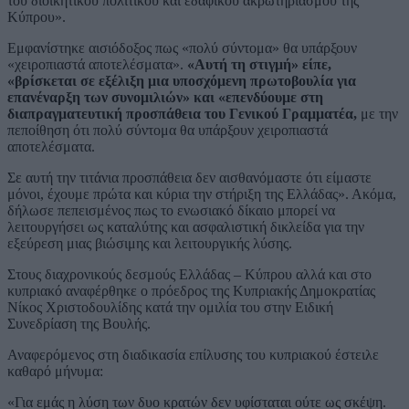
του διοικητικού πολιτικού και εδαφικού ακρωτηριασμού της
Κύπρου».
Εμφανίστηκε αισιόδοξος πως «πολύ σύντομα» θα υπάρξουν
«χειροπιαστά αποτελέσματα».
«Αυτή τη στιγμή» είπε,
«βρίσκεται σε εξέλιξη μια υποσχόμενη πρωτοβουλία για
επανέναρξη των συνομιλιών» και «επενδύουμε στη
διαπραγματευτική προσπάθεια του Γενικού Γραμματέα,
με την
πεποίθηση ότι πολύ σύντομα θα υπάρξουν χειροπιαστά
αποτελέσματα.
Σε αυτή την τιτάνια προσπάθεια δεν αισθανόμαστε ότι είμαστε
μόνοι, έχουμε πρώτα και κύρια την στήριξη της Ελλάδας». Ακόμα,
δήλωσε πεπεισμένος πως το ενωσιακό δίκαιο μπορεί να
λειτουργήσει ως καταλύτης και ασφαλιστική δικλείδα για την
εξεύρεση μιας βιώσιμης και λειτουργικής λύσης.
Στους διαχρονικούς δεσμούς Ελλάδας – Κύπρου αλλά και στο
κυπριακό αναφέρθηκε ο πρόεδρος της Κυπριακής Δημοκρατίας
Νίκος Χριστοδουλίδης κατά την ομιλία του στην Ειδική
Συνεδρίαση της Βουλής.
Αναφερόμενος στη διαδικασία επίλυσης του κυπριακού έστειλε
καθαρό μήνυμα:
«Για εμάς η λύση των δυο κρατών δεν υφίσταται ούτε ως σκέψη.