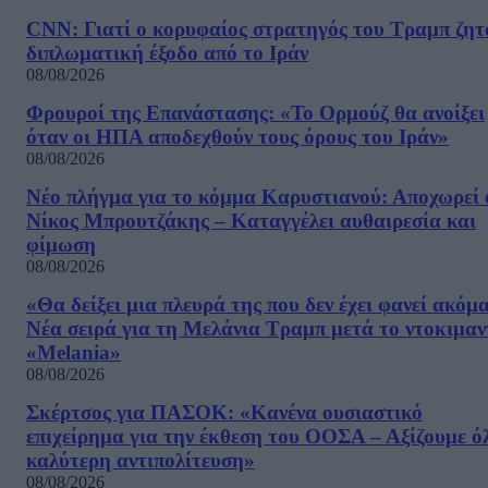
CNN: Γιατί ο κορυφαίος στρατηγός του Τραμπ ζητ
διπλωματική έξοδο από το Ιράν
08/08/2026
Φρουροί της Επανάστασης: «Το Ορμούζ θα ανοίξει
όταν οι ΗΠΑ αποδεχθούν τους όρους του Ιράν»
08/08/2026
Νέο πλήγμα για το κόμμα Καρυστιανού: Αποχωρεί 
Νίκος Μπρουτζάκης – Καταγγέλει αυθαιρεσία και
φίμωση
08/08/2026
«Θα δείξει μια πλευρά της που δεν έχει φανεί ακόμ
Νέα σειρά για τη Μελάνια Τραμπ μετά το ντοκιμαν
«Melania»
08/08/2026
Σκέρτσος για ΠΑΣΟΚ: «Κανένα ουσιαστικό
επιχείρημα για την έκθεση του ΟΟΣΑ – Αξίζουμε ό
καλύτερη αντιπολίτευση»
08/08/2026