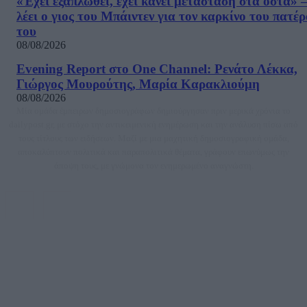
«Έχει εξαπλωθεί, έχει κάνει μετάσταση στα οστά» –
λέει ο γιος του Μπάιντεν για τον καρκίνο του πατέ
του
08/08/2026
Evening Report στο One Channel: Ρενάτο Λέκκα,
Γιώργος Μουρούτης, Μαρία Καρακλιούμη
08/08/2026
Μία ομάδα έμπειρων δημοσιογράφων δημιούργησαν πριν μερικά χρόνια το
dailypost.gr, με στόχο την αντικειμενική ενημέρωση και την ανάλυση πίσω από
τους τίτλους των ειδήσεων. Μαζί με μια μαχητική δημοσιογραφική ομάδα,
αποκαλύπτουν πολιτικά και παραπολιτικά θέματα, γράφουν επωνύμως την
άποψη τους, με γνώμονα τον ενημερωμένο αναγνώστη.
DAILYPOST.GR – ΤΑΥΤΌΤΗΤΑ
Ιδιοκτήτρια εταιρεία: «ΝΟΗΣΙΣ ΙΚΕ»
Έδρα: Δήμος Αμαρουσίου Αττικής, Αγ. Αθανασίου αρ. 21, Τ.Κ. 15125