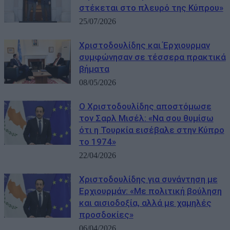
στέκεται στο πλευρό της Κύπρου»
25/07/2026
Χριστοδουλίδης και Έρχιουρμαν
συμφώνησαν σε τέσσερα πρακτικά
βήματα
08/05/2026
Ο Χριστοδουλίδης αποστόμωσε
τον Σαρλ Μισέλ: «Να σου θυμίσω
ότι η Τουρκία εισέβαλε στην Κύπρο
το 1974»
22/04/2026
Χριστοδουλίδης για συνάντηση με
Ερχιουρμάν: «Με πολιτική βούληση
και αισιοδοξία, αλλά με χαμηλές
προσδοκίες»
06/04/2026