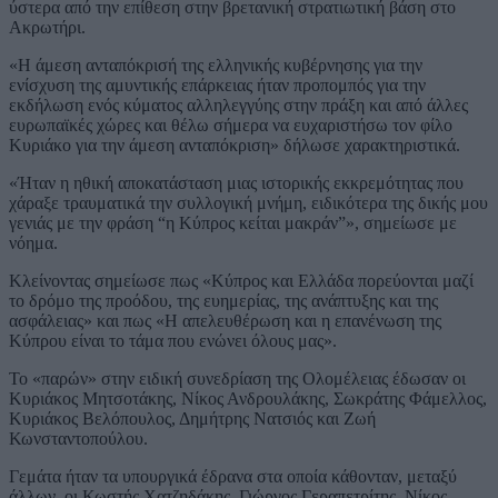
ύστερα από την επίθεση στην βρετανική στρατιωτική βάση στο
Ακρωτήρι.
«Η άμεση ανταπόκρισή της ελληνικής κυβέρνησης για την
ενίσχυση της αμυντικής επάρκειας ήταν προπομπός για την
εκδήλωση ενός κύματος αλληλεγγύης στην πράξη και από άλλες
ευρωπαϊκές χώρες και θέλω σήμερα να ευχαριστήσω τον φίλο
Κυριάκο για την άμεση ανταπόκριση» δήλωσε χαρακτηριστικά.
«Ήταν η ηθική αποκατάσταση μιας ιστορικής εκκρεμότητας που
χάραξε τραυματικά την συλλογική μνήμη, ειδικότερα της δικής μου
γενιάς με την φράση “η Κύπρος κείται μακράν”», σημείωσε με
νόημα.
Κλείνοντας σημείωσε πως «Κύπρος και Ελλάδα πορεύονται μαζί
το δρόμο της προόδου, της ευημερίας, της ανάπτυξης και της
ασφάλειας» και πως «Η απελευθέρωση και η επανένωση της
Κύπρου είναι το τάμα που ενώνει όλους μας».
Το «παρών» στην ειδική συνεδρίαση της Ολομέλειας έδωσαν οι
Κυριάκος Μητσοτάκης, Νίκος Ανδρουλάκης, Σωκράτης Φάμελλος,
Κυριάκος Βελόπουλος, Δημήτρης Νατσιός και Ζωή
Κωνσταντοπούλου.
Γεμάτα ήταν τα υπουργικά έδρανα στα οποία κάθονταν, μεταξύ
άλλων, οι Κωστής Χατζηδάκης, Γιώργος Γεραπετρίτης, Νίκος