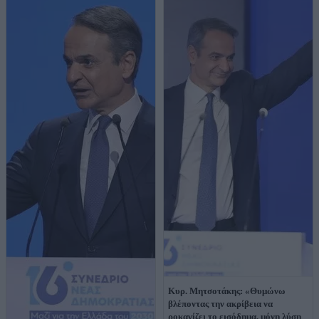
Κυρ. Μητσοτάκης: «Θυμώνω
βλέποντας την ακρίβεια να
ροκανίζει το εισόδημα, μόνη λύση