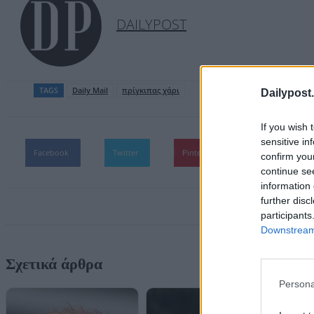
DAILYPOST
TAGS
Daily Mail
πρίγκιπας χάρι
Dailypost.
If you wish 
sensitive in
Facebook
Twitter
Pinterest
WhatsApp
confirm you
continue se
information 
further disc
participants
Downstream 
Σχετικά άρθρα
Persona