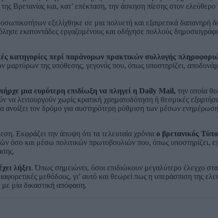
ης Βρετανίας και, κατ’ επέκταση, την άσκηση πίεσης στον ελεύθερο
οσωπικοτήτων εξελίχθηκε σε μια πολυετή και εξαιρετικά δαπανηρή δ
χόλησε εκατοντάδες εργαζομένους και οδήγησε πολλούς δημοσιογράφο
ικές κατηγορίες περί παράνομων πρακτικών συλλογής πληροφορι
κών μαρτύρων της υπόθεσης, γεγονός που, όπως υποστηρίζει, αποδυν
ήρχε μια ευρύτερη επιδίωξη να πληγεί η Daily Mail,
την οποία θε
ν να λειτουργούν χωρίς κρατική χρηματοδότηση ή θεσμικές εξαρτήσε
να ανοίξει τον δρόμο για αυστηρότερη ρύθμιση των μέσων ενημέρωση
εση. Εκφράζει την άποψη ότι τα τελευταία χρόνια
ο βρετανικός Τύπο
ν όσο και μέσω πολιτικών πρωτοβουλιών που, όπως υποστηρίζει, επ
ασης.
έχει λήξει
. Όπως σημειώνει, όσοι επιδιώκουν μεγαλύτερο έλεγχο στ
ιαφορετικές μεθόδους, γι’ αυτό και θεωρεί πως η υπεράσπιση της ελε
 με μία δικαστική απόφαση.