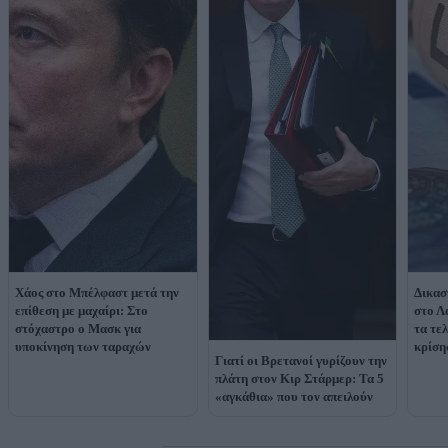
Χάος στο Μπέλφαστ μετά την
Δικασ
επίθεση με μαχαίρι: Στο
στο Λ
στόχαστρο ο Μασκ για
τα τε
υποκίνηση των ταραχών
κρίση
Γιατί οι Βρετανοί γυρίζουν την
πλάτη στον Κιρ Στάρμερ: Τα 5
«αγκάθια» που τον απειλούν