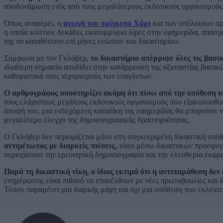
αποδυνάμωση ενός από τους μεγαλύτερους εκδοτικούς οργανισμούς τ
Όπως αναφέρει, η
αγωγή του πρίγκιπα Χάρι
και των υπόλοιπων πρ
η οποία κόστισε δεκάδες εκατομμύρια λίρες στην εφημερίδα, απασ
της να καταθέσουν επί μήνες ενώπιον του δικαστηρίου.
Σύμφωνα με τον Γκλόβερ,
το δικαστήριο απέρριψε όλες τις βασ
ιδιαίτερη σημασία αποδίδει στην κατάρρευση της αξιοπιστίας βασι
καθοριστικά τους ισχυρισμούς των εναγόντων.
Ο αρθρογράφος υποστηρίζει ακόμη ότι πίσω από την υπόθεση υπ
τους ελάχιστους μεγάλους εκδοτικούς οργανισμούς που εξακολουθού
άποψή του, μια ενδεχόμενη καταδίκη της εφημερίδας θα μπορούσε 
μεγαλύτερο έλεγχο της δημοσιογραφικής δραστηριότητας.
Ο Γκλόβερ δεν περιορίζεται μόνο στη συγκεκριμένη δικαστική υπόθ
αντιμέτωπος με διαρκείς πιέσεις,
τόσο μέσω δικαστικών προσφυγώ
περιορίσουν την ερευνητική δημοσιογραφία και την ελευθερία έκφρ
Παρά τη δικαστική νίκη, ο ίδιος εκτιμά ότι η αντιπαράθεση δεν 
ενημέρωσης είναι πιθανό να επανέλθουν με νέες πρωτοβουλίες και δ
Τύπου παραμένει μια διαρκής μάχη και όχι μια υπόθεση που έκλεισε