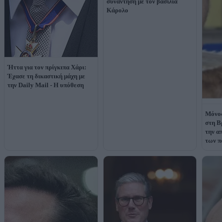
συνάντηση με τον βασιλιά
Κάρολο
Ήττα για τον πρίγκιπα Χάρι:
Έχασε τη δικαστική μάχη με
την Daily Mail - Η υπόθεση
Μόνος
στη Β
την α
των π