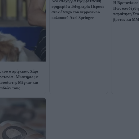
Νέα εποχή για την βρετανική
Η Βρετανία σε
εφημερίδα Telegraph: Πέρασε
Πώς υποδέχθη
στον έλεγχο του γερμανικού
παραίτηση Στά
κολοσσού Axel Springer
βρετανικά Μ
 του ο πρίγκιπας Χάρι
ρετανία - Μυστήριο με
πουσία της Μέγκαν και
αιδιών τους