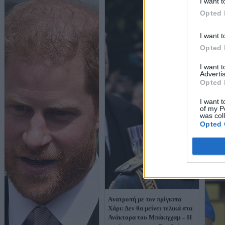
I want t
Opted 
I want t
Opted 
I want 
Advertis
Opted 
I want t
of my P
was col
Opted 
Aνατροπή με τον πρίγκιπα
Χάρι: Δεν θα μείνει τελικά στα
Ανάκτορα του Μπάκιγχαμ – Η