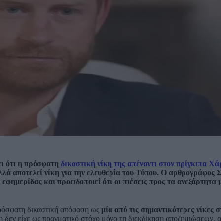
ι ότι η πρόσφατη
δικαστική νίκη της απέναντι στον πρίγκιπα Χά
λλά αποτελεί νίκη για την ελευθερία του Τύπου. Ο αρθρογράφος 
εφημερίδας και προειδοποιεί ότι οι πιέσεις προς τα ανεξάρτητα 
πρόσφατη δικαστική απόφαση ως
μία από τις σημαντικότερες νίκες σ
η δεν είχε ως πραγματικό στόχο μόνο τη διεκδίκηση αποζημιώσεων, 