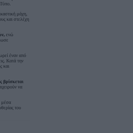
 Τύπο.
ικαστική μάχη,
υς και στελέχη
ών,
ενώ
άμωσε
ωρεί έναν από
ις. Κατά την
ς και
ς βρίσκεται
ιχειρούν να
α μέσα
υθερίας του