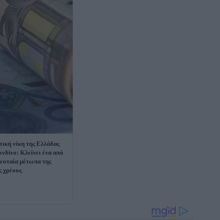
τική νίκη της Ελλάδας
ονδίνο: Κλείνει ένα από
λευταία μέτωπα της
ς χρέους