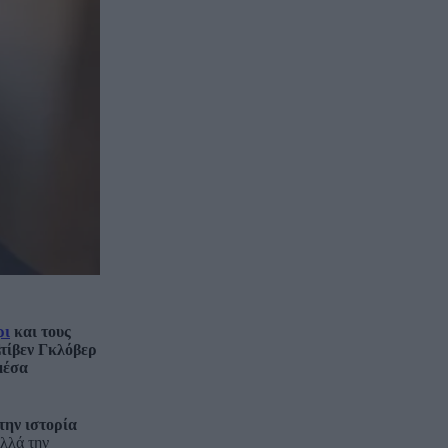
ρι
και τους
Στίβεν Γκλόβερ
μέσα
την ιστορία
αλλά την