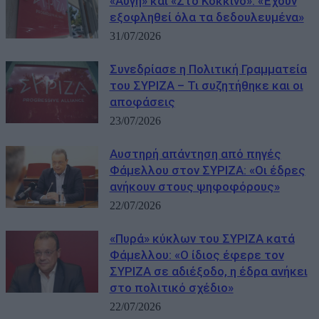
«Αυγή» και «Στο Κόκκινο»: «Έχουν
εξοφληθεί όλα τα δεδουλευμένα»
31/07/2026
Συνεδρίασε η Πολιτική Γραμματεία
του ΣΥΡΙΖΑ – Τι συζητήθηκε και οι
αποφάσεις
23/07/2026
Αυστηρή απάντηση από πηγές
Φάμελλου στον ΣΥΡΙΖΑ: «Οι έδρες
ανήκουν στους ψηφοφόρους»
22/07/2026
«Πυρά» κύκλων του ΣΥΡΙΖΑ κατά
Φάμελλου: «Ο ίδιος έφερε τον
ΣΥΡΙΖΑ σε αδιέξοδο, η έδρα ανήκει
στο πολιτικό σχέδιο»
22/07/2026