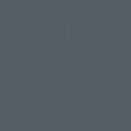
Μία ομάδα έμπειρων δημοσιογράφων δημιούργησαν πριν μερικά χρόνια το
dailypost.gr, με στόχο την αντικειμενική ενημέρωση και την ανάλυση πίσω από
τους τίτλους των ειδήσεων. Μαζί με μια μαχητική δημοσιογραφική ομάδα,
αποκαλύπτουν πολιτικά και παραπολιτικά θέματα, γράφουν επωνύμως την
άποψη τους, με γνώμονα τον ενημερωμένο αναγνώστη.
DAILYPOST.GR – ΤΑΥΤΌΤΗΤΑ
Ιδιοκτήτρια εταιρεία: «ΝΟΗΣΙΣ ΙΚΕ»