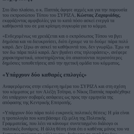
Στο ίδιο πλαίσιο, ο κ. Παππάς άφησε αιχμές και για την παρουσία
του εκπροσώπου Τύπου του ΣΥΡΙΖΑ,
Κώστας Ζαχαριάδης
,
εκφράζοντας αμφιβολίες για το κατά πόσο ασκεί ενεργά τα
καθήκοντά του σε μια κρίσιμη συγκυρία για το κόμμα.
«Ενδεχομένως να χρειάζεται και ο εκπρόσωπος Τύπου να βγει
δημόσια και να διευκρινίσει, διότι έχουμε να το δούμε πάρα πολύ
καιρό. Δεν ξέρω αν ασκεί τα καθήκοντά του, δεν γνωρίζω. Έχω να
τον δω πάρα πολύ καιρό. Δεν βγαίνει στις τηλεοράσεις», ανέφερε
χαρακτηριστικά, υποστηρίζοντας ότι απαιτούνται περισσότερες
δημόσιες τοποθετήσεις από την ηγετική ομάδα του κόμματος.
«Υπάρχουν δύο καθαρές επιλογές»
Αναφερόμενος στην επόμενη ημέρα του ΣΥΡΙΖΑ και στη σχέση
του κόμματος με τον Αλέξη Τσίπρα, ο Νίκος Παππάς παραδέχθηκε
ότι υπάρχουν σοβαρές ασάφειες ως προς την ερμηνεία της
απόφασης της Κεντρικής Επιτροπής.
«Υπάρχουν δύο πάρα πολύ ευκρινείς πολιτικές θέσεις: Η μία είναι
η τροπολογία που κατεβάσαμε έξι μέλη της Πολιτικής
Γραμματείας, που λέει να κάνουμε συντεταγμένο διάλογο οι
πολιτικές δυνάμεις. Η άλλη θέση είναι ότι ο καθένας μόνος του να