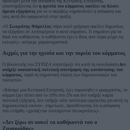
προκύψει μετά την απόφαση της Κεντρικής Επιτροπής,
υποστηρίζοντας ότι
η ηγεσία του κόμματος οφείλει να δώσει
άμεσα εξηγήσεις
για το τι ακριβώς σηματοδοτεί η απόφαση και
πώς αυτή θα εφαρμοστεί στην πράξη.
«Ο
Σωκράτης Φάμελλος
πάρα πολύ γρήγορα οφείλει δημοσίως
να εξηγήσει σε λεπτομέρεια τι αυτό σημαίνει. Τι σημαίνει για τα
δικά του καθήκοντα, τι καθήκοντα έχει ο ίδιος από τώρα μέχρι τις
εκλογές», ανέφερε χαρακτηριστικά.
Αιχμές για την ηγεσία και την πορεία του κόμματος
Ο βουλευτής του ΣΥΡΙΖΑ υποστήριξε ότι κατά τη συνεδρίαση
δεν
υπήρξε ουσιαστική πολιτική αποτίμηση της κατάστασης του
κόμματος
, παρά τη σημαντική πτώση των δημοσκοπικών του
ποσοστών.
«Κάναμε μια Κεντρική Επιτροπή, έχει παραιτηθεί ο γραμματέας, το
κόμμα έχει πέσει από το 10% στο 2% και δεν υπήρξε καμία
πολιτική εξήγηση. Δεν υπήρξε ούτε απόπειρα ερμηνείας για αυτή τη
δημοσκοπική εικόνα», σημείωσε, προσθέτοντας ότι η απόφαση
που ελήφθη «χρειάζεται τουλάχιστον διευκρινίσεις».
«Δεν ξέρω αν ασκεί τα καθήκοντά του ο
Ζαχαριάδης»