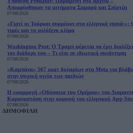
Υπόθεση Predator: Παραμένει στο αρχείο –
Απορρίφθηκαν τα αιτήματα Σαμαρά και Σπίρτζη
07/08/2026
«Γιατί οι Τούρκοι συρρέουν στα ελληνικά νησιά;»: 
τιμές και το φιλόξενο κλίμα
07/08/2026
Washington Post: Ο Τραμπ φέρεται να έχει διαλέξε
τον διάδοχο του – Τι είπε σε ιδιωτική συνάντηση
07/08/2026
«Καμπάνα» 567 εκατ δολαρίων στη Meta για βλάβε
στην ψυχική υγεία των παιδιών
07/08/2026
Η εφαρμογή «Οδύσσεια του Ομήρου» του Διαμαντ
Καραναστάση στην κορυφή του ελληνικού App Sto
07/08/2026
ΔΗΜΟΦΙΛΗ