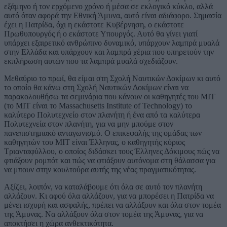
εξάμηνο ή τον ερχόμενο χρόνο ή μέσα σε εκλογικό κύκλο, αλλά
αυτό όταν αφορά την Εθνική Άμυνα, αυτό είναι αδιάφορο. Σημασία
έχει η Πατρίδα, όχι η εκάστοτε Κυβέρνηση, ο εκάστοτε
Πρωθυπουργός ή ο εκάστοτε Υπουργός. Αυτό θα γίνει γιατί
υπάρχει εξαιρετικό ανθρώπινο δυναμικό, υπάρχουν λαμπρά μυαλά
στην Ελλάδα και υπάρχουν και λαμπρά χέρια που υπηρετούν την
εκπλήρωση αυτών που τα λαμπρά μυαλά σχεδιάζουν.
Μεθαύριο το πρωί, θα είμαι στη Σχολή Ναυτικών Δοκίμων κι αυτό
το οποίο θα κάνω στη Σχολή Ναυτικών Δοκίμων είναι να
παρακολουθήσω τα σεμινάρια που κάνουν οι καθηγητές του ΜΙΤ
(το ΜΙΤ είναι το Massachusetts Institute of Technology) το
καλύτερο Πολυτεχνείο στον πλανήτη ή ένα από τα καλύτερα
Πολυτεχνεία στον πλανήτη, για να μην μπούμε στον
πανεπιστημιακό ανταγωνισμό. Ο επικεφαλής της ομάδας των
καθηγητών του ΜΙΤ είναι Έλληνας, ο καθηγητής κύριος
Τριανταφύλλου, ο οποίος διδάσκει τους Έλληνες Δόκιμους πώς να
φτιάξουν ρομπότ και πώς να φτιάξουν αυτόνομα στη θάλασσα για
να μπουν στην κουλτούρα αυτής της νέας πραγματικότητας.
Αξίζει, λοιπόν, να καταλάβουμε ότι όλα σε αυτό τον πλανήτη
αλλάζουν. Κι αφού όλα αλλάζουν, για να μπορέσει η Πατρίδα να
μένει ισχυρή και ασφαλής, πρέπει να αλλάξουν και όλα στον τομέα
της Άμυνας. Nα αλλάξουν όλα στον τομέα της Άμυνας, για να
αποκτήσει η χώρα ανθεκτικότητα.