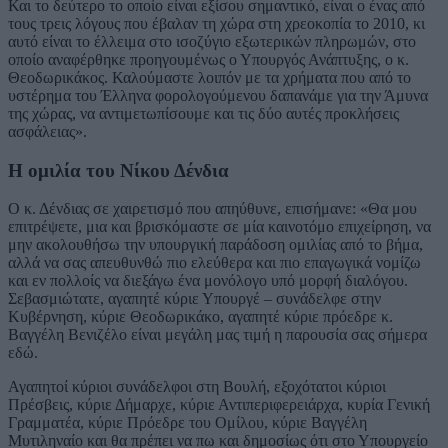
Και το δεύτερο το οποίο είναι εξίσου σημαντικό, είναι ο ένας από
τους τρεις λόγους που έβαλαν τη χώρα στη χρεοκοπία το 2010, κι
αυτό είναι το έλλειμα στο ισοζύγιο εξωτερικών πληρωμών, στο
οποίο αναφέρθηκε προηγουμένως ο Υπουργός Ανάπτυξης, ο κ.
Θεοδωρικάκος. Καλούμαστε λοιπόν με τα χρήματα που από το
υστέρημα του Έλληνα φορολογούμενου δαπανάμε για την Άμυνα
της χώρας, να αντιμετωπίσουμε και τις δύο αυτές προκλήσεις
ασφάλειας».
Η ομιλία του Νίκου Δένδια
Ο κ. Δένδιας σε χαιρετισμό που απηύθυνε, επισήμανε: «Θα μου
επιτρέψετε, μια και βρισκόμαστε σε μία καινοτόμο επιχείρηση, να
μην ακολουθήσω την υπουργική παράδοση ομιλίας από το βήμα,
αλλά να σας απευθυνθώ πιο ελεύθερα και πιο επαγωγικά νομίζω
και εν πολλοίς να διεξάγω ένα μονόλογο υπό μορφή διαλόγου.
Σεβασμιώτατε, αγαπητέ κύριε Υπουργέ – συνάδελφε στην
Κυβέρνηση, κύριε Θεοδωρικάκο, αγαπητέ κύριε πρόεδρε κ.
Βαγγέλη Βενιζέλο είναι μεγάλη μας τιμή η παρουσία σας σήμερα
εδώ.
Αγαπητοί κύριοι συνάδελφοι στη Βουλή, εξοχότατοι κύριοι
Πρέσβεις, κύριε Δήμαρχε, κύριε Αντιπεριφερειάρχα, κυρία Γενική
Γραμματέα, κύριε Πρόεδρε του Ομίλου, κύριε Βαγγέλη
Μυτιληναίο και θα πρέπει να πω και δημοσίως ότι στο Υπουργείο