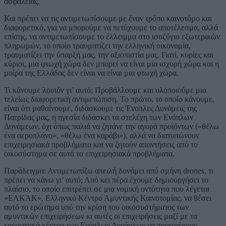
ασφάλειας.
Και πρέπει να τις αντιμετωπίσουμε με έναν τρόπο καινοτόμο και
διαφορετικό, για να μπορούμε να πετύχουμε το αποτέλεσμα, αλλά
επίσης, να αντιμετωπίσουμε το έλλειμμα στο ισοζύγιο εξωτερικών
πληρωμών, το οποίο τραυματίζει την ελληνική οικονομία,
τραυματίζει την ύπαρξή μας, την αξιοπιστία μας. Γιατί, κυρίες και
κύριοι, μια φτωχή χώρα δεν μπορεί να είναι μια ισχυρή χώρα και η
μοίρα της Ελλάδας δεν είναι να είναι μια φτωχή χώρα.
Τι κάνουμε λοιπόν γι’ αυτό; Προβάλλουμε και υλοποιούμε μια
τελείως διαφορετική αντιμετώπιση. Το πρώτο, το οποίο κάνουμε,
είναι ότι μαθαίνουμε, διδάσκουμε τις Ένοπλες Δυνάμεις της
Πατρίδας μας, η ηγεσία διδάσκει τα στελέχη των Ενόπλων
Δυνάμεων, όχι όπως παλιά να ζητάνε την αγορά προϊόντων («θέλω
ένα αεροπλάνο», «θέλω ένα καράβι»), αλλά να διατυπώνουν
επιχειρησιακά προβλήματα και να ζητούν απαντήσεις από το
οικοσύστημα σε αυτά τα επιχειρησιακά προβλήματα.
Παράδειγμα: Αντιμετωπίζω απειλή δυνάμει από σμήνη drones, τι
πρέπει να κάνω γι’ αυτό; Από κει πέρα έχουμε δημιουργήσει το
πλαίσιο, το οποίο επιτρέπει σε μια νομική οντότητα που λέγεται
«ΕΛΚΑΚ», Ελληνικό Κέντρο Αμυντικής Καινοτομίας, να θέσει
αυτό το ερώτημα υπό την κρίση του οικοσυστήματος των
αμυντικών επιχειρήσεων κι αυτές οι επιχειρήσεις μαζί με τα
ερευνητικά κέντρα των Ενόπλων Δυνάμεων να προσφέρουν