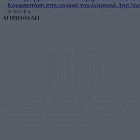
Καραναστάση στην κορυφή του ελληνικού App Sto
07/08/2026
ΔΗΜΟΦΙΛΗ
Μία ομάδα έμπειρων δημοσιογράφων δημιούργησαν πριν μερικά χρόνια το
dailypost.gr, με στόχο την αντικειμενική ενημέρωση και την ανάλυση πίσω από
τους τίτλους των ειδήσεων. Μαζί με μια μαχητική δημοσιογραφική ομάδα,
αποκαλύπτουν πολιτικά και παραπολιτικά θέματα, γράφουν επωνύμως την
άποψη τους, με γνώμονα τον ενημερωμένο αναγνώστη.