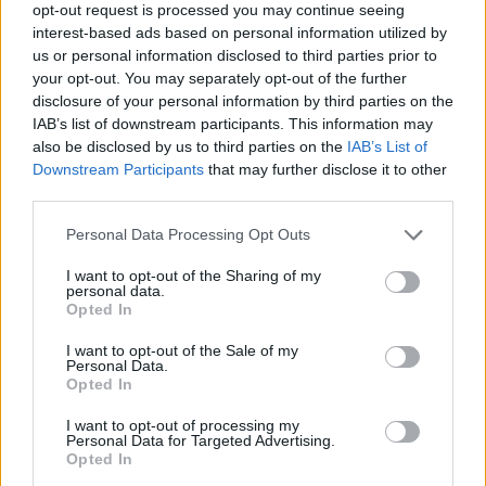
αυτούς τους δύο πυλώνες που είναι απαραίτητοι για την ύπαρξή μας
opt-out request is processed you may continue seeing
και που είναι απαραίτητοι για την ευημερία των επόμενων γενιών,
interest-based ads based on personal information utilized by
των παιδιών σας και των παιδιών μας. Κύριε Μυτιληναίο,
us or personal information disclosed to third parties prior to
συγχαρητήρια θερμά, σας ευχαριστώ πάρα πολύ».
your opt-out. You may separately opt-out of the further
disclosure of your personal information by third parties on the
IAB’s list of downstream participants. This information may
also be disclosed by us to third parties on the
IAB’s List of
Downstream Participants
that may further disclose it to other
third parties.
Personal Data Processing Opt Outs
DAILYPOST
I want to opt-out of the Sharing of my
personal data.
Opted In
I want to opt-out of the Sale of my
TAGS
Melten
Βόλος
εγκαίνια
Νίκος Δένδιας
Personal Data.
Opted In
I want to opt-out of processing my
Personal Data for Targeted Advertising.
Facebook
Twitter
Pinterest
Opted In