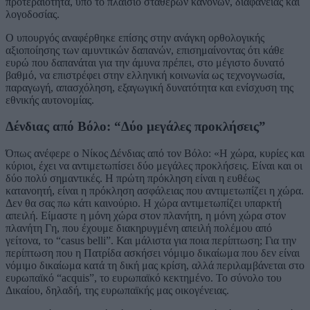
προτεραιότητα, υπό το πλαίσιο σταθερών κανόνων, διαφάνειας και
λογοδοσίας.
Ο υπουργός αναφέρθηκε επίσης στην ανάγκη ορθολογικής
αξιοποίησης των αμυντικών δαπανών, επισημαίνοντας ότι κάθε
ευρώ που δαπανάται για την άμυνα πρέπει, στο μέγιστο δυνατό
βαθμό, να επιστρέφει στην ελληνική κοινωνία ως τεχνογνωσία,
παραγωγή, απασχόληση, εξαγωγική δυνατότητα και ενίσχυση της
εθνικής αυτονομίας.
Δένδιας από Βόλο: “Δύο μεγάλες προκλήσεις”
Όπως ανέφερε ο Νίκος Δένδιας από τον Βόλο: «Η χώρα, κυρίες και
κύριοι, έχει να αντιμετωπίσει δύο μεγάλες προκλήσεις. Είναι και οι
δύο πολύ σημαντικές. Η πρώτη πρόκληση είναι η ευθέως
κατανοητή, είναι η πρόκληση ασφάλειας που αντιμετωπίζει η χώρα.
Δεν θα σας πω κάτι καινούριο. Η χώρα αντιμετωπίζει υπαρκτή
απειλή. Είμαστε η μόνη χώρα στον πλανήτη, η μόνη χώρα στον
πλανήτη Γη, που έχουμε διακηρυγμένη απειλή πολέμου από
γείτονα, το “casus belli”. Και μάλιστα για ποια περίπτωση; Για την
περίπτωση που η Πατρίδα ασκήσει νόμιμο δικαίωμα που δεν είναι
νόμιμο δικαίωμα κατά τη δική μας κρίση, αλλά περιλαμβάνεται στο
ευρωπαϊκό “acquis”, το ευρωπαϊκό κεκτημένο. Το σύνολο του
Δικαίου, δηλαδή, της ευρωπαϊκής μας οικογένειας.