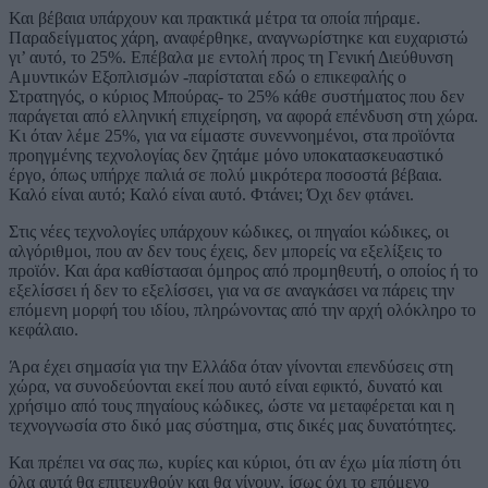
Και βέβαια υπάρχουν και πρακτικά μέτρα τα οποία πήραμε.
Παραδείγματος χάρη, αναφέρθηκε, αναγνωρίστηκε και ευχαριστώ
γι’ αυτό, το 25%. Επέβαλα με εντολή προς τη Γενική Διεύθυνση
Αμυντικών Εξοπλισμών -παρίσταται εδώ ο επικεφαλής ο
Στρατηγός, ο κύριος Μπούρας- το 25% κάθε συστήματος που δεν
παράγεται από ελληνική επιχείρηση, να αφορά επένδυση στη χώρα.
Κι όταν λέμε 25%, για να είμαστε συνεννοημένοι, στα προϊόντα
προηγμένης τεχνολογίας δεν ζητάμε μόνο υποκατασκευαστικό
έργο, όπως υπήρχε παλιά σε πολύ μικρότερα ποσοστά βέβαια.
Καλό είναι αυτό; Καλό είναι αυτό. Φτάνει; Όχι δεν φτάνει.
Στις νέες τεχνολογίες υπάρχουν κώδικες, οι πηγαίοι κώδικες, οι
αλγόριθμοι, που αν δεν τους έχεις, δεν μπορείς να εξελίξεις το
προϊόν. Και άρα καθίστασαι όμηρος από προμηθευτή, ο οποίος ή το
εξελίσσει ή δεν το εξελίσσει, για να σε αναγκάσει να πάρεις την
επόμενη μορφή του ιδίου, πληρώνοντας από την αρχή ολόκληρο το
κεφάλαιο.
Άρα έχει σημασία για την Ελλάδα όταν γίνονται επενδύσεις στη
χώρα, να συνοδεύονται εκεί που αυτό είναι εφικτό, δυνατό και
χρήσιμο από τους πηγαίους κώδικες, ώστε να μεταφέρεται και η
τεχνογνωσία στο δικό μας σύστημα, στις δικές μας δυνατότητες.
Και πρέπει να σας πω, κυρίες και κύριοι, ότι αν έχω μία πίστη ότι
όλα αυτά θα επιτευχθούν και θα γίνουν, ίσως όχι το επόμενο