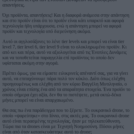
απαντήσεις.
Όχι προϊόντα, απαντήσεις! Και η διαφορά ανάμεσα στην απάντηση
και στο προϊόν είναι ότι το προϊόν είναι κάτι υπαρκτό και αφορά
τεχνολογία ήδη υπάρχουσα, ενώ η απάντηση μπορεί να αφορά
προϊόν και τεχνολογία υπό διερεύνηση ακόμα.
Αυτό οι αγγλοσάξονες το λένε tier levels και μπορεί να είναι tier
level 7, tier level 6, tier level 9 είναι το ολοκληρωμένο προϊόν. Κι
από κει και πέρα, αυτό να αξιολογείται από τις Ένοπλες Δυνάμεις
και να τοποθετείται παραγγελία επί προϊόντος το οποίο δεν
υφίσταται ακόμη στην αγορά.
Πρέπει όμως, για να είμαστε ειλικρινείς απέναντί σας, για να γίνει
αυτό, να επιταχύνουμε πάρα πολύ τον κύκλο. Διότι όπως ελέχθη
προηγουμένως και ελέχθη από τον κύριο Βαγγέλη Μυτιληναίο, ο
χρόνος είναι επίσης ένα από τα απαραίτητα στοιχεία. Ένα προϊόν το
οποίο σήμερα έχει αξία, δεν θα το πιστέψετε, μετά οκτώ-δέκα
μήνες μπορεί να είναι απαρχαιωμένο.
Θα σας πω ένα παράδειγμα που το ξέρετε. Το ουκρανικό drone, το
οποίο «ψαρεύτηκε» στο Ιόνιο, στις ακτές μας. Το ουκρανικό drone
αυτό είναι περασμένης τεχνολογίας, ήταν με τηλεκατεύθυνση.
Τώρα πια τα drones είναι με Τεχνητή Νοημοσύνη. Πόσοι μήνες
είναι από όταν κατασκευάστηκε αυτό το drone;