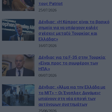
τους Patriot
25/07/2026
Δένδιας: «Η Κύπρος είναι το βασικό
σημείο για να υπάρχουν καλές
σχέσεις μεταξύ Τουρκίας και
Ελλάδας»
16/07/2026
Δένδιας για τα F-35 στην Τουρκία:
«Είναι προς το συμφέρον των
ΗΠΑ;»
09/07/2026
Δένδιας: «Άλμα για την Ελλάδα με
το MIT» – Οι Ένοπλες Δυνάμεις
μπαίνουν στη νέα εποχή των
αυτόνομων συστημάτων
25/06/2026