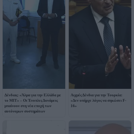
Δένδιας: «Άλμα για την Ελλάδα με
Αιχμές Δένδια για την Τουρκία:
το MIT» – Οι Ένοπλες Δυνάμεις
«Δεν υπήρχε λόγος να σηκώσει F-
μπαίνουν στη νέα εποχή των
16»
αυτόνομων συστημάτων