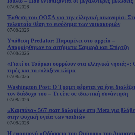
Ιούλιο – Πού εντοπίζονται οι μεγαλύτερες μειώσεις
07/08/2026
Έκθεση του ΟΟΣΑ για την ελληνική οικονομία: Στ
τελευταία θέση το εισόδημα των νοικοκυριών
07/08/2026
Υπόθεση Predator: Παραμένει στο αρχείο –
Απορρίφθηκαν τα αιτήματα Σαμαρά και Σπίρτζη
07/08/2026
«Γιατί οι Τούρκοι συρρέουν στα ελληνικά νησιά;»: 
τιμές και το φιλόξενο κλίμα
07/08/2026
Washington Post: Ο Τραμπ φέρεται να έχει διαλέξε
τον διάδοχο του – Τι είπε σε ιδιωτική συνάντηση
07/08/2026
«Καμπάνα» 567 εκατ δολαρίων στη Meta για βλάβε
στην ψυχική υγεία των παιδιών
07/08/2026
Η εφαρμογή «Οδύσσεια του Ομήρου» του Διαμαντ