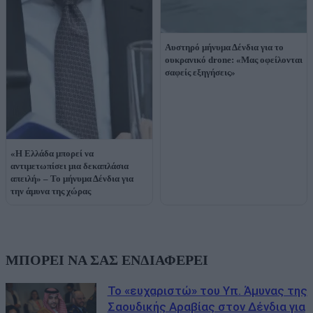
Αυστηρό μήνυμα Δένδια για το
ουκρανικό drone: «Μας οφείλονται
σαφείς εξηγήσεις»
«Η Ελλάδα μπορεί να
αντιμετωπίσει μια δεκαπλάσια
απειλή» – Το μήνυμα Δένδια για
την άμυνα της χώρας
ΜΠΟΡΕΙ ΝΑ ΣΑΣ ΕΝΔΙΑΦΕΡΕΙ
Το «ευχαριστώ» του Υπ. Άμυνας της
Σαουδικής Αραβίας στον Δένδια για