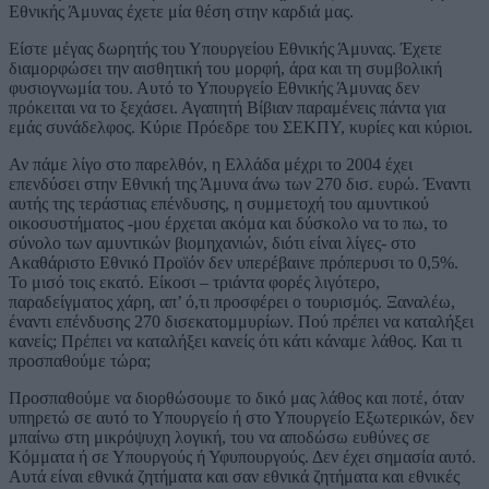
Εθνικής Άμυνας έχετε μία θέση στην καρδιά μας.
Είστε μέγας δωρητής του Υπουργείου Εθνικής Άμυνας. Έχετε
διαμορφώσει την αισθητική του μορφή, άρα και τη συμβολική
φυσιογνωμία του. Αυτό το Υπουργείο Εθνικής Άμυνας δεν
πρόκειται να το ξεχάσει. Αγαπητή Βίβιαν παραμένεις πάντα για
εμάς συνάδελφος. Κύριε Πρόεδρε του ΣΕΚΠΥ, κυρίες και κύριοι.
Αν πάμε λίγο στο παρελθόν, η Ελλάδα μέχρι το 2004 έχει
επενδύσει στην Εθνική της Άμυνα άνω των 270 δισ. ευρώ. Έναντι
αυτής της τεράστιας επένδυσης, η συμμετοχή του αμυντικού
οικοσυστήματος -μου έρχεται ακόμα και δύσκολο να το πω, το
σύνολο των αμυντικών βιομηχανιών, διότι είναι λίγες- στο
Ακαθάριστο Εθνικό Προϊόν δεν υπερέβαινε πρόπερυσι το 0,5%.
Το μισό τοις εκατό. Είκοσι – τριάντα φορές λιγότερο,
παραδείγματος χάρη, απ’ ό,τι προσφέρει ο τουρισμός. Ξαναλέω,
έναντι επένδυσης 270 δισεκατομμυρίων. Πού πρέπει να καταλήξει
κανείς; Πρέπει να καταλήξει κανείς ότι κάτι κάναμε λάθος. Και τι
προσπαθούμε τώρα;
Προσπαθούμε να διορθώσουμε το δικό μας λάθος και ποτέ, όταν
υπηρετώ σε αυτό το Υπουργείο ή στο Υπουργείο Εξωτερικών, δεν
μπαίνω στη μικρόψυχη λογική, του να αποδώσω ευθύνες σε
Κόμματα ή σε Υπουργούς ή Υφυπουργούς. Δεν έχει σημασία αυτό.
Αυτά είναι εθνικά ζητήματα και σαν εθνικά ζητήματα και εθνικές