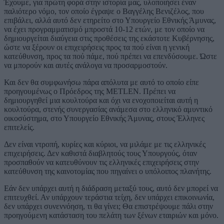
Έχουμε, για πρώτη φορά στην ιστορία μας, υλοποιήσει έναν
παλιότερο νόμο, τον οποίο έγραψε ο Βαγγέλης Βενιζέλος, που
επιβάλει, αλλά αυτό δεν ετηρείτο στο Υπουργείο Εθνικής Άμυνας,
να έχει προγραμματισμό μπροστά 10-12 ετών, με τον οποίο να
δημιουργείται διαύγεια στις προθέσεις της εκάστοτε Κυβέρνησης,
ώστε να ξέρουν οι επιχειρήσεις προς τα πού είναι η γενική
κατεύθυνση, προς τα πού πάμε, πού πρέπει να επενδύσουμε. Ώστε
να μπορούν και αυτές ανάλογα να προσαρμοστούν.
Και δεν θα συμφωνήσω πάρα απόλυτα με αυτό το οποίο είπε
προηγουμένως ο Πρόεδρος της ΜΕTLEN. Πρέπει να
δημιουργηθεί μια κουλτούρα και όχι να ενοχοποιείται αυτή η
κουλτούρα, στενής συνεργασίας ανάμεσα στο ελληνικό αμυντικό
οικοσύστημα, στο Υπουργείο Εθνικής Άμυνας, στους Έλληνες
επιτελείς.
Δεν είναι ντροπή, κυρίες και κύριοι, να μιλάμε με τις ελληνικές
επιχειρήσεις. Δεν καθιστά διαβλητούς τους Υπουργούς, όταν
προσπαθούν να κατευθύνουν τις ελληνικές επιχειρήσεις στην
κατεύθυνση της καινοτομίας που πηγαίνει ο υπόλοιπος πλανήτης.
Εάν δεν υπάρχει αυτή η διάδραση μεταξύ τους, αυτό δεν μπορεί να
επιτευχθεί. Αν υπάρχουν τεράστια τείχη, δεν υπάρχει επικοινωνία,
δεν υπάρχει συνεννόηση, τι θα γίνει; Θα επιστρέψουμε πάλι στην
προηγούμενη κατάσταση του πελάτη των ξένων εταιριών και μόνο.