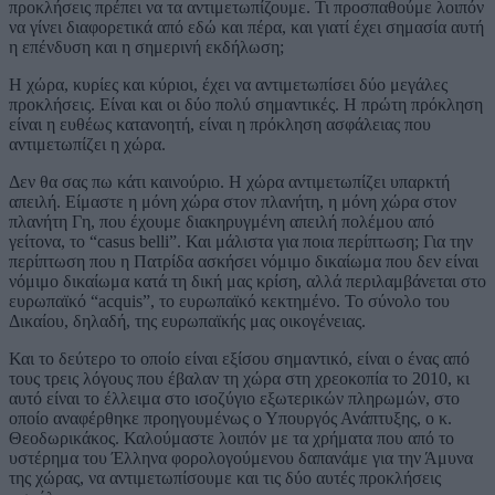
προκλήσεις πρέπει να τα αντιμετωπίζουμε. Τι προσπαθούμε λοιπόν
να γίνει διαφορετικά από εδώ και πέρα, και γιατί έχει σημασία αυτή
η επένδυση και η σημερινή εκδήλωση;
Η χώρα, κυρίες και κύριοι, έχει να αντιμετωπίσει δύο μεγάλες
προκλήσεις. Είναι και οι δύο πολύ σημαντικές. Η πρώτη πρόκληση
είναι η ευθέως κατανοητή, είναι η πρόκληση ασφάλειας που
αντιμετωπίζει η χώρα.
Δεν θα σας πω κάτι καινούριο. Η χώρα αντιμετωπίζει υπαρκτή
απειλή. Είμαστε η μόνη χώρα στον πλανήτη, η μόνη χώρα στον
πλανήτη Γη, που έχουμε διακηρυγμένη απειλή πολέμου από
γείτονα, το “casus belli”. Και μάλιστα για ποια περίπτωση; Για την
περίπτωση που η Πατρίδα ασκήσει νόμιμο δικαίωμα που δεν είναι
νόμιμο δικαίωμα κατά τη δική μας κρίση, αλλά περιλαμβάνεται στο
ευρωπαϊκό “acquis”, το ευρωπαϊκό κεκτημένο. Το σύνολο του
Δικαίου, δηλαδή, της ευρωπαϊκής μας οικογένειας.
Και το δεύτερο το οποίο είναι εξίσου σημαντικό, είναι ο ένας από
τους τρεις λόγους που έβαλαν τη χώρα στη χρεοκοπία το 2010, κι
αυτό είναι το έλλειμα στο ισοζύγιο εξωτερικών πληρωμών, στο
οποίο αναφέρθηκε προηγουμένως ο Υπουργός Ανάπτυξης, ο κ.
Θεοδωρικάκος. Καλούμαστε λοιπόν με τα χρήματα που από το
υστέρημα του Έλληνα φορολογούμενου δαπανάμε για την Άμυνα
της χώρας, να αντιμετωπίσουμε και τις δύο αυτές προκλήσεις