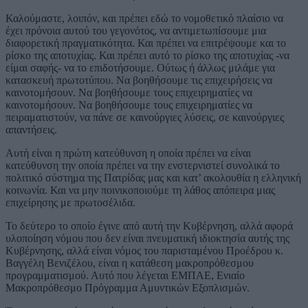
Καλούμαστε, λοιπόν, και πρέπει εδώ το νομοθετικό πλαίσιο να
έχει πρόνοια αυτού του γεγονότος, να αντιμετωπίσουμε μια
διαφορετική πραγματικότητα. Και πρέπει να επιτρέψουμε και το
ρίσκο της αποτυχίας. Και πρέπει αυτό το ρίσκο της αποτυχίας -να
είμαι σαφής- να το επιδοτήσουμε. Ούτως ή άλλως μιλάμε για
κατασκευή πρωτοτύπου. Να βοηθήσουμε τις επιχειρήσεις να
καινοτομήσουν. Να βοηθήσουμε τους επιχειρηματίες να
καινοτομήσουν. Να βοηθήσουμε τους επιχειρηματίες να
πειραματιστούν, να πάνε σε καινούργιες λύσεις, σε καινούργιες
απαντήσεις.
Αυτή είναι η πρώτη κατεύθυνση η οποία πρέπει να είναι
κατεύθυνση την οποία πρέπει να την ενστερνιστεί συνολικά το
πολιτικό σύστημα της Πατρίδας μας και κατ’ ακολουθία η ελληνική
κοινωνία. Και να μην ποινικοποιούμε τη λάθος απόπειρα μιας
επιχείρησης με πρωτοσέλιδα.
Το δεύτερο το οποίο έγινε από αυτή την Κυβέρνηση, αλλά αφορά
υλοποίηση νόμου που δεν είναι πνευματική ιδιοκτησία αυτής της
Κυβέρνησης, αλλά είναι νόμος του παρισταμένου Προέδρου κ.
Βαγγέλη Βενιζέλου, είναι η κατάθεση μακροπρόθεσμου
προγραμματισμού. Αυτό που λέγεται ΕΜΠΑΕ, Ενιαίο
Μακροπρόθεσμο Πρόγραμμα Αμυντικών Εξοπλισμών.