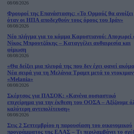
08/08/2026
Φρουροί της Επανάστασης: «Το Ορμούζ θα ανοίξει
όταν οι ΗΠΑ αποδεχθούν τους όρους του Ιράν»
08/08/2026
Νέο πλήγμα για το κόμμα Καρυστιανού: Αποχωρεί 
Νίκος Μπρουτζάκης – Καταγγέλει αυθαιρεσία και
φίμωση
08/08/2026
«Θα δείξει μια πλευρά της που δεν έχει φανεί ακόμ
Νέα σειρά για τη Μελάνια Τραμπ μετά το ντοκιμαν
«Melania»
08/08/2026
Σκέρτσος για ΠΑΣΟΚ: «Κανένα ουσιαστικό
επιχείρημα για την έκθεση του ΟΟΣΑ – Αξίζουμε ό
καλύτερη αντιπολίτευση»
08/08/2026
Στις 2 Σεπτεμβρίου η παρουσίαση του οικονομικού
προγράμματος της ΕΛΑΣ – Τι περιλαμβάνει το σχέ