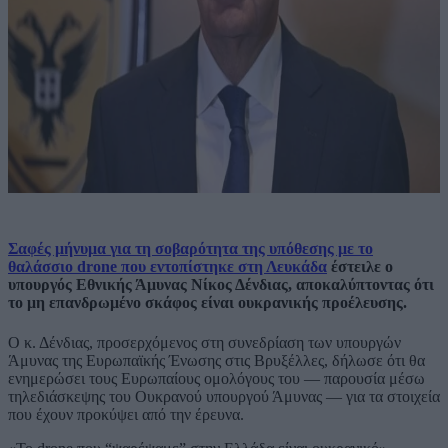
Σαφές μήνυμα για τη σοβαρότητα της υπόθεσης με το
θαλάσσιο drone που εντοπίστηκε στη Λευκάδα
έστειλε ο
υπουργός Εθνικής Άμυνας Νίκος Δένδιας, αποκαλύπτοντας ότι
το μη επανδρωμένο σκάφος είναι ουκρανικής προέλευσης.
Ο κ. Δένδιας, προσερχόμενος στη συνεδρίαση των υπουργών
Άμυνας της Ευρωπαϊκής Ένωσης στις Βρυξέλλες, δήλωσε ότι θα
ενημερώσει τους Ευρωπαίους ομολόγους του — παρουσία μέσω
τηλεδιάσκεψης του Ουκρανού υπουργού Άμυνας — για τα στοιχεία
που έχουν προκύψει από την έρευνα.