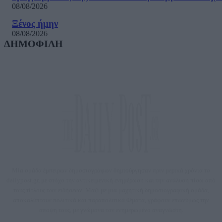
08/08/2026
Ξένος ήμην
08/08/2026
ΔΗΜΟΦΙΛΗ
Μία ομάδα έμπειρων δημοσιογράφων δημιούργησαν πριν μερικά χρόνια το
dailypost.gr, με στόχο την αντικειμενική ενημέρωση και την ανάλυση πίσω από
τους τίτλους των ειδήσεων. Μαζί με μια μαχητική δημοσιογραφική ομάδα,
αποκαλύπτουν πολιτικά και παραπολιτικά θέματα, γράφουν επωνύμως την
άποψη τους, με γνώμονα τον ενημερωμένο αναγνώστη.