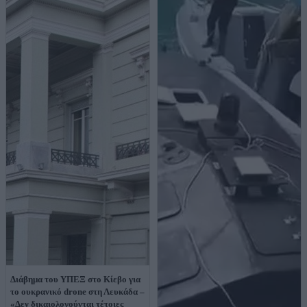
Διάβημα του ΥΠΕΞ στο Κίεβο για
το ουκρανικό drone στη Λευκάδα –
«Δεν δικαιολογούνται τέτοιες