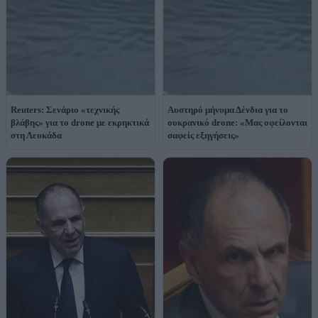
Reuters: Σενάριο «τεχνικής
Αυστηρό μήνυμα Δένδια για το
βλάβης» για το drone με εκρηκτικά
ουκρανικό drone: «Μας οφείλονται
στη Λευκάδα
σαφείς εξηγήσεις»