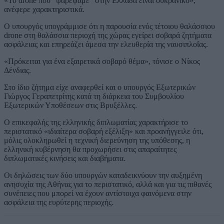
«Το drone που “ψαρέψαμε” στην Ελλάδα είναι ουκρανικό»,
ανέφερε χαρακτηριστικά.
Ο υπουργός υπογράμμισε ότι η παρουσία ενός τέτοιου θαλάσσιου
drone στη θαλάσσια περιοχή της χώρας εγείρει σοβαρά ζητήματα
ασφάλειας και επηρεάζει άμεσα την ελευθερία της ναυσιπλοΐας.
«Πρόκειται για ένα εξαιρετικά σοβαρό θέμα», τόνισε ο Νίκος
Δένδιας.
Στο ίδιο ζήτημα είχε αναφερθεί και ο υπουργός Εξωτερικών
Γιώργος Γεραπετρίτης κατά τη διάρκεια του Συμβουλίου
Εξωτερικών Υποθέσεων στις Βρυξέλλες.
Ο επικεφαλής της ελληνικής διπλωματίας χαρακτήρισε το
περιστατικό «ιδιαίτερα σοβαρή εξέλιξη» και προανήγγειλε ότι,
μόλις ολοκληρωθεί η τεχνική διερεύνηση της υπόθεσης, η
ελληνική κυβέρνηση θα προχωρήσει στις απαραίτητες
διπλωματικές κινήσεις και διαβήματα.
Οι δηλώσεις των δύο υπουργών καταδεικνύουν την αυξημένη
ανησυχία της Αθήνας για το περιστατικό, αλλά και για τις πιθανές
συνέπειες που μπορεί να έχουν αντίστοιχα φαινόμενα στην
ασφάλεια της ευρύτερης περιοχής.