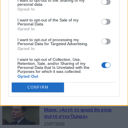
I want to opt-out of the Sharing of my
personal data.
ΜΠΟΡΕΙ ΝΑ ΣΑΣ ΕΝΔΙΑΦΕΡΕΙ
Opted In
I want to opt-out of the Sale of my
Ο Έλον Μασκ διαψεύδει
Personal Data.
δημοσίευμα για πώληση της Tesla
Opted In
στην Κίνα και συγχώνευση με τη
I want to opt-out of processing my
SpaceX
Personal Data for Targeted Advertising.
Opted In
31/07/2026
I want to opt-out of Collection, Use,
Επικοινωνία Μητσοτάκη με τον
Retention, Sale, and/or Sharing of my
Personal Data that Is Unrelated with the
Κρίστοφερ Νόλαν για την επιτυχία
Purposes for which it was collected.
της «Οδύσσειας»: «Προβάλλει τον
Opted Out
ελληνικό πολιτισμό διεθνώς»
CONFIRM
28/07/2026
Νέα «Οδύσσεια» ετοιμάζει ο Έλον
Μασκ: «Αυτή τη φορά θα είναι
πιστή στον Όμηρο»
23/07/2026