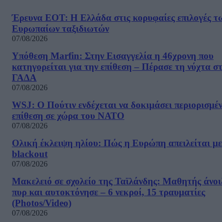
Έρευνα ΕΟΤ: Η Ελλάδα στις κορυφαίες επιλογές τ
Ευρωπαίων ταξιδιωτών
07/08/2026
Υπόθεση Marfin: Στην Εισαγγελία η 46χρονη που
κατηγορείται για την επίθεση – Πέρασε τη νύχτα σ
ΓΑΔΑ
07/08/2026
WSJ: Ο Πούτιν ενδέχεται να δοκιμάσει περιορισμέ
επίθεση σε χώρα του ΝΑΤΟ
07/08/2026
Ολική έκλειψη ηλίου: Πώς η Ευρώπη απειλείται με
blackout
07/08/2026
Μακελειό σε σχολείο της Ταϊλάνδης: Μαθητής άνοι
πυρ και αυτοκτόνησε – 6 νεκροί, 15 τραυματίες
(Photos/Video)
07/08/2026