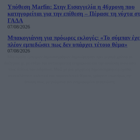
Υπόθεση Marfin: Στην Εισαγγελία η 46χρονη που
κατηγορείται για την επίθεση – Πέρασε τη νύχτα σ
ΓΑΔΑ
07/08/2026
Μπακογιάννη για πρόωρες εκλογές: «Το σύμπαν έχε
πλέον εμπεδώσει πως δεν υπάρχει τέτοιο θέμα»
07/08/2026
Μία ομάδα έμπειρων δημοσιογράφων δημιούργησαν πριν μερικά χρόνια το
dailypost.gr, με στόχο την αντικειμενική ενημέρωση και την ανάλυση πίσω από
τους τίτλους των ειδήσεων. Μαζί με μια μαχητική δημοσιογραφική ομάδα,
αποκαλύπτουν πολιτικά και παραπολιτικά θέματα, γράφουν επωνύμως την
άποψη τους, με γνώμονα τον ενημερωμένο αναγνώστη.
DAILYPOST.GR – ΤΑΥΤΌΤΗΤΑ
Ιδιοκτήτρια εταιρεία: «ΝΟΗΣΙΣ ΙΚΕ»