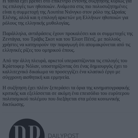
Η ταινία έχει βρεθεί στο επίκεντρο έντονης συζήτησης κυρίως για
τις επιλογές των ηθοποιών. Ανάμεσα στις πιο πολυσυζητημένες
είναι η συμμετοχή της Λουπίτα Νιόνγκο στον ρόλο της Ωραίας
Ελένης, αλλά και η επιλογή αρκετών μη Ελλήνων ηθοποιών για
ρόλους της ελληνικής μυθολογίας.
Παράλληλα, αντιδράσεις έχουν προκαλέσει και οι συμμετοχές της
Ζεντάγια, του Τράβις Σκοτ και του Έλιοτ Πέιτζ, με πολλούς
χρήστες να κατηγορούν την παραγωγή ότι απομακρύνεται από τις
ελληνικές ρίζες του ομηρικού έπους.
Από την άλλη πλευρά, αρκετοί υπερασπίζονται τις επιλογές του
Κρίστοφερ Νόλαν, υποστηρίζοντας ότι ένας δημιουργός έχει το
καλλιτεχνικό δικαίωμα να προσεγγίζει ένα κλασικό έργο με
σύγχρονη αισθητική και ερμηνεία.
Η συζήτηση έχει πλέον ξεπεράσει τα όρια της κινηματογραφικής
κριτικής και εξελίσσεται σε ακόμη ένα επεισόδιο του ευρύτερου
πολιτισμικού πολέμου που διεξάγεται στα μέσα κοινωνικής
δικτύωσης.
DAILYPOST