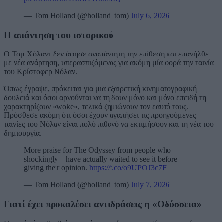
— Tom Holland (@holland_tom)
July 6, 2026
Η απάντηση του ιστορικού
Ο Τομ Χόλαντ δεν άφησε αναπάντητη την επίθεση και επανήλθε
με νέα ανάρτηση, υπερασπιζόμενος για ακόμη μία φορά την ταινία
του Κρίστοφερ Νόλαν.
Όπως έγραψε, πρόκειται για μια εξαιρετική κινηματογραφική
δουλειά και όσοι αρνούνται να τη δουν μόνο και μόνο επειδή τη
χαρακτηρίζουν «woke», τελικά ζημιώνουν τον εαυτό τους.
Πρόσθεσε ακόμη ότι όσοι έχουν αγαπήσει τις προηγούμενες
ταινίες του Νόλαν είναι πολύ πιθανό να εκτιμήσουν και τη νέα του
δημιουργία.
More praise for The Odyssey from people who –
shockingly – have actually waited to see it before
giving their opinion.
https://t.co/o9UPOJ3c7F
— Tom Holland (@holland_tom)
July 7, 2026
Γιατί έχει προκαλέσει αντιδράσεις η «Οδύσσεια»