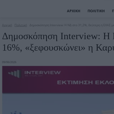
ΑΡΧΙΚΉ
ΠΟΛΙΤΙΚΉ
Αρχική
Πολιτική
Δημοσκόπηση Interview: Η ΝΔ στο 31,2%, δεύτερη η ΕΛΑΣ μ
Δημοσκόπηση Interview: Η 
16%, «ξεφουσκώνει» η Καρ
09/06/2026