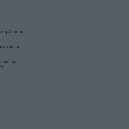
νική Λύση με
φτάνουν το
Κυριάκος
6%.