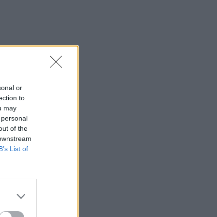
%, η Φωνή
sonal or
ection to
ou may
% και η Νέα
 personal
out of the
 downstream
B’s List of