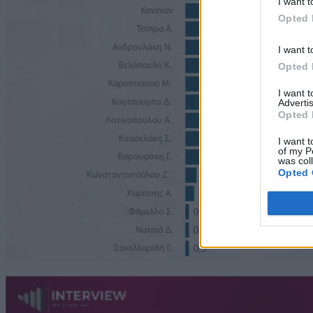
I want t
Opted 
I want t
Opted 
I want 
Advertis
Opted 
I want t
of my P
was col
Opted 