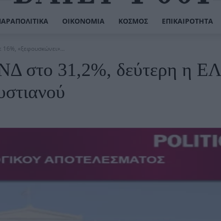
ΠΑΡΑΠΟΛΙΤΙΚΆ
ΟΙΚΟΝΟΜΊΑ
ΚΌΣΜΟΣ
ΕΠΙΚΑΙΡΌΤΗΤΑ
ε 16%, «ξεφουσκώνει»...
ΝΔ στο 31,2%, δεύτερη η Ε
υστιανού