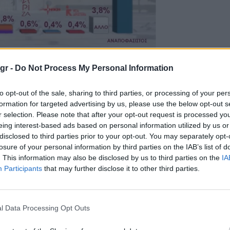
gr -
Do Not Process My Personal Information
τία με 8,1%, ενώ εντός Βουλής εμφανίζονται επίσης το ΚΚΕ με 4,6
to opt-out of the sale, sharing to third parties, or processing of your per
formation for targeted advertising by us, please use the below opt-out s
r selection. Please note that after your opt-out request is processed y
5 με 2,5%, οι Δημοκράτες με 2%, ο ΣΥΡΙΖΑ με 0,6%, η Νίκη με 0,4
eing interest-based ads based on personal information utilized by us or
ρφώνεται στο 4%.
disclosed to third parties prior to your opt-out. You may separately opt-
losure of your personal information by third parties on the IAB’s list of
. This information may also be disclosed by us to third parties on the
IA
Participants
that may further disclose it to other third parties.
l Data Processing Opt Outs