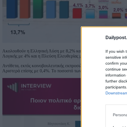
Dailypost.
Ακολουθούν η Ελληνική Λύση με 8,2% και η Ελπίδα για τη Δημοκρα
If you wish 
Λογικής με 4% και η Πλεύση Ελευθερίας με 3,3%.
sensitive in
confirm you
Αντίθετα, εκτός κοινοβουλευτικής εκπροσώπησης μένουν το ΜέΡΑ2
continue se
Αριστερά επίσης με 0,4%. Το ποσοστό των λοιπών κομμάτων διαμο
information 
further disc
participants
Downstream 
Persona