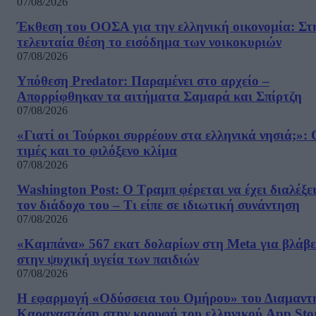
07/08/2026
Έκθεση του ΟΟΣΑ για την ελληνική οικονομία: Στ
τελευταία θέση το εισόδημα των νοικοκυριών
07/08/2026
Υπόθεση Predator: Παραμένει στο αρχείο –
Απορρίφθηκαν τα αιτήματα Σαμαρά και Σπίρτζη
07/08/2026
«Γιατί οι Τούρκοι συρρέουν στα ελληνικά νησιά;»: 
τιμές και το φιλόξενο κλίμα
07/08/2026
Washington Post: Ο Τραμπ φέρεται να έχει διαλέξε
τον διάδοχο του – Τι είπε σε ιδιωτική συνάντηση
07/08/2026
«Καμπάνα» 567 εκατ δολαρίων στη Meta για βλάβε
στην ψυχική υγεία των παιδιών
07/08/2026
Η εφαρμογή «Οδύσσεια του Ομήρου» του Διαμαντ
Καραναστάση στην κορυφή του ελληνικού App Sto