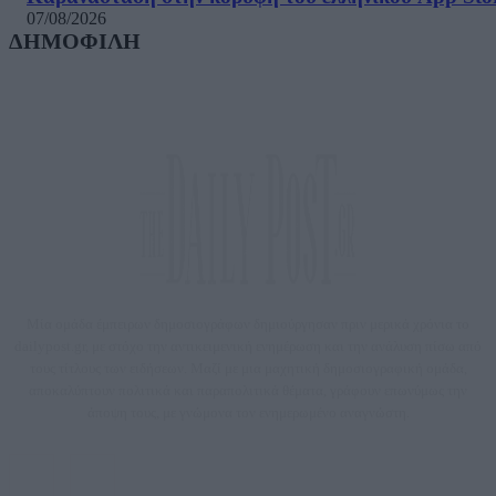
07/08/2026
ΔΗΜΟΦΙΛΗ
Μία ομάδα έμπειρων δημοσιογράφων δημιούργησαν πριν μερικά χρόνια το
dailypost.gr, με στόχο την αντικειμενική ενημέρωση και την ανάλυση πίσω από
τους τίτλους των ειδήσεων. Μαζί με μια μαχητική δημοσιογραφική ομάδα,
αποκαλύπτουν πολιτικά και παραπολιτικά θέματα, γράφουν επωνύμως την
άποψη τους, με γνώμονα τον ενημερωμένο αναγνώστη.