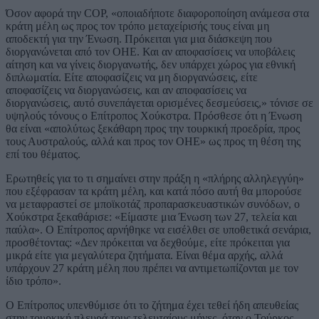
Όσον αφορά την COP, «οποιαδήποτε διαφοροποίηση ανάμεσα στα
κράτη μέλη ως προς τον τρόπο μεταχείρισής τους είναι μη
αποδεκτή για την Ένωση. Πρόκειται για μια διάσκεψη που
διοργανώνεται από τον ΟΗΕ. Και αν αποφασίσεις να υποβάλεις
αίτηση και να γίνεις διοργανωτής, δεν υπάρχει χώρος για εθνική
διπλωματία. Είτε αποφασίζεις να μη διοργανώσεις, είτε
αποφασίζεις να διοργανώσεις, και αν αποφασίσεις να
διοργανώσεις, αυτό συνεπάγεται ορισμένες δεσμεύσεις,» τόνισε σε
υψηλούς τόνους ο Επίτροπος Χούκστρα. Πρόσθεσε ότι η Ένωση
θα είναι «απολύτως ξεκάθαρη προς την τουρκική προεδρία, προς
τους Αυστραλούς, αλλά και προς τον ΟΗΕ» ως προς τη θέση της
επί του θέματος.
Ερωτηθείς για το τι σημαίνει στην πράξη η «πλήρης αλληλεγγύη»
που εξέφρασαν τα κράτη μέλη, και κατά πόσο αυτή θα μπορούσε
να μεταφραστεί σε μποϊκοτάζ προπαρασκευαστικών συνόδων, ο
Χούκστρα ξεκαθάρισε: «Είμαστε μια Ένωση των 27, τελεία και
παύλα». Ο Επίτροπος αρνήθηκε να εισέλθει σε υποθετικά σενάρια,
προσθέτοντας: «Δεν πρόκειται να δεχθούμε, είτε πρόκειται για
μικρά είτε για μεγαλύτερα ζητήματα. Είναι θέμα αρχής, αλλά
υπάρχουν 27 κράτη μέλη που πρέπει να αντιμετωπίζονται με τον
ίδιο τρόπο».
Ο Επίτροπος υπενθύμισε ότι το ζήτημα έχει τεθεί ήδη απευθείας
στην τουρκική πλευρά τους τελευταίους μήνες, όταν ο Τούρκος