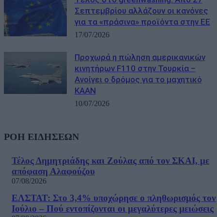
Σεπτεμβρίου αλλάζουν οι κανόνες
για τα «πράσινα» προϊόντα στην ΕΕ
17/07/2026
Προχωρά η πώληση αμερικανικών
κινητήρων F110 στην Τουρκία –
Ανοίγει ο δρόμος για το μαχητικό
KAAN
10/07/2026
ΡΟΗ ΕΙΔΗΣΕΩΝ
Τέλος Δημητριάδης και Ζούλας από τον ΣΚΑΙ, με
απόφαση Αλαφούζου
07/08/2026
ΕΛΣΤΑΤ: Στο 3,4% υποχώρησε ο πληθωρισμός τον
Ιούλιο – Πού εντοπίζονται οι μεγαλύτερες μειώσεις