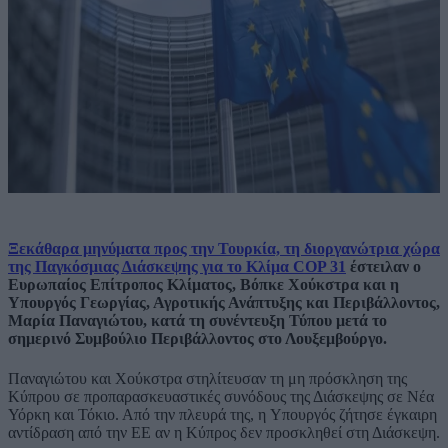
Ξεκάθαρα μηνύματα προς την Τουρκία, τη διοργανώτρια χώρα
της Παγκόσμιας Διάσκεψης για το Κλίμα COP 31
έστειλαν ο
Ευρωπαίος Επίτροπος Κλίματος, Βόπκε Χούκστρα και η
Yπουργός Γεωργίας, Αγροτικής Ανάπτυξης και Περιβάλλοντος,
Μαρία Παναγιώτου, κατά τη συνέντευξη Τύπου μετά το
σημερινό Συμβούλιο Περιβάλλοντος στο Λουξεμβούργο.
Παναγιώτου και Χούκστρα στηλίτευσαν τη μη πρόσκληση της
Κύπρου σε προπαρασκευαστικές συνόδους της Διάσκεψης σε Νέα
Υόρκη και Τόκιο. Από την πλευρά της, η Yπουργός ζήτησε έγκαιρη
αντίδραση από την ΕΕ αν η Κύπρος δεν προσκληθεί στη Διάσκεψη.