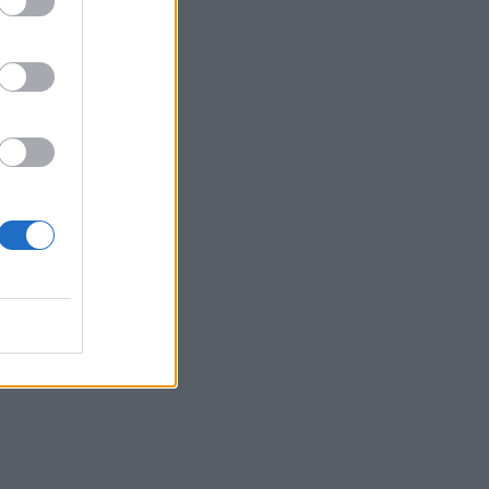
Βορίδη-
 κάτι έπρεπε να
α ζητήσουν
 τον Ανδρουλάκη
»