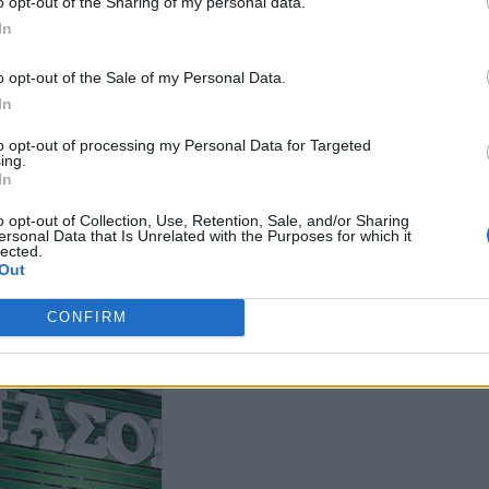
ε, αλλά δεν τον βλέπουμε
o opt-out of the Sharing of my personal data.
μα για να κάνει ζημιά
In
Φλωρίδης κατά Ανδρουλάκη
Μητσοτάκη δεν έχει
για Συνταγματική
ει ποτέ»
Αναθεώρηση: «Όποιος απέχει
o opt-out of the Sale of my Personal Data.
ΠΑΣΟΚ κατά 
από την Ιστορία, θα βλέπει τη
Μαρινάκη: «Αν
In
βελόνα να κουνιέται προς τα
κάνουν ήταν ν
κάτω»
συγγνώμη από
to opt-out of processing my Personal Data for Targeted
για τα ψέματα
ing.
In
o opt-out of Collection, Use, Retention, Sale, and/or Sharing
ersonal Data that Is Unrelated with the Purposes for which it
lected.
Out
CONFIRM