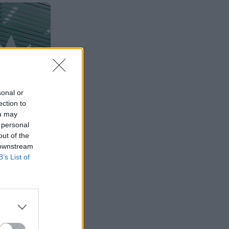
sonal or
ection to
ou may
 personal
out of the
 downstream
B’s List of