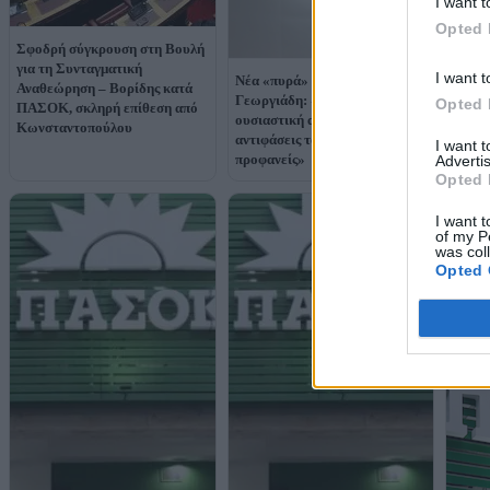
ακούμ
I want t
– Κόμ
Opted 
στον 
Σφοδρή σύγκρουση στη Βουλή
υπάρξ
για τη Συνταγματική
I want t
Νέα «πυρά» ΠΑΣΟΚ κατά
Αναθεώρηση – Βορίδης κατά
Γεωργιάδη: «Δεν έδωσε
Opted 
ΠΑΣΟΚ, σκληρή επίθεση από
ουσιαστική απάντηση - Οι
Κωνσταντοπούλου
αντιφάσεις του είναι
I want 
προφανείς»
Advertis
Opted 
I want t
of my P
was col
Opted 