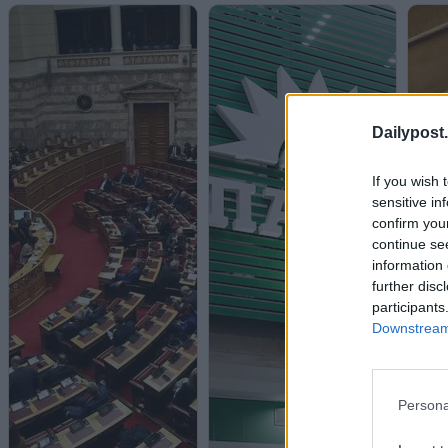
Dailypost.
If you wish 
sensitive in
confirm you
continue se
information 
further disc
participants
Downstream 
Persona
Φλωρί