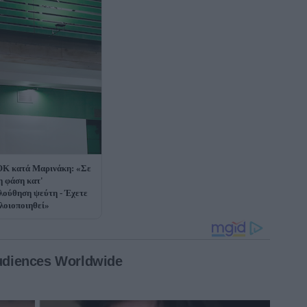
Κ κατά Μαρινάκη: «Σε
η φάση κατ'
λούθηση ψεύτη - Έχετε
ελοιοποιηθεί»