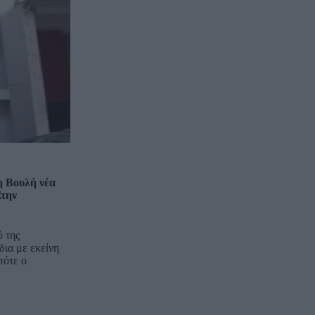
η Βουλή νέα
Στην
ό της
ίδια με εκείνη
τότε ο