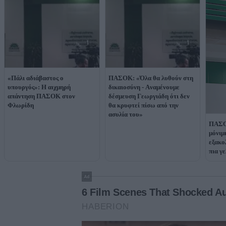
«Πάλι αδιάβαστος ο
ΠΑΣΟΚ: «Όλα θα λυθούν στη
υπουργός»: Η αιχμηρή
δικαιοσύνη - Aναμένουμε
απάντηση ΠΑΣΟΚ στον
δέσμευση Γεωργιάδη ότι δεν
Φλωρίδη
θα κρυφτεί πίσω από την
ασυλία του»
ΠΑΣΟ
μόνιμ
εξακο
πια γ