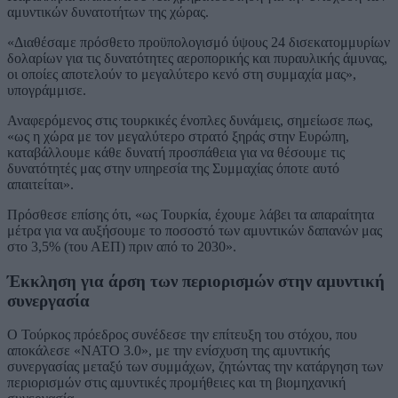
αμυντικών δυνατοτήτων της χώρας.
«Διαθέσαμε πρόσθετο προϋπολογισμό ύψους 24 δισεκατομμυρίων
δολαρίων για τις δυνατότητες αεροπορικής και πυραυλικής άμυνας,
οι οποίες αποτελούν το μεγαλύτερο κενό στη συμμαχία μας»,
υπογράμμισε.
Αναφερόμενος στις τουρκικές ένοπλες δυνάμεις, σημείωσε πως,
«ως η χώρα με τον μεγαλύτερο στρατό ξηράς στην Ευρώπη,
καταβάλλουμε κάθε δυνατή προσπάθεια για να θέσουμε τις
δυνατότητές μας στην υπηρεσία της Συμμαχίας όποτε αυτό
απαιτείται».
Πρόσθεσε επίσης ότι, «ως Τουρκία, έχουμε λάβει τα απαραίτητα
μέτρα για να αυξήσουμε το ποσοστό των αμυντικών δαπανών μας
στο 3,5% (του ΑΕΠ) πριν από το 2030».
Έκκληση για άρση των περιορισμών στην αμυντική
συνεργασία
Ο Τούρκος πρόεδρος συνέδεσε την επίτευξη του στόχου, που
αποκάλεσε «ΝΑΤΟ 3.0», με την ενίσχυση της αμυντικής
συνεργασίας μεταξύ των συμμάχων, ζητώντας την κατάργηση των
περιορισμών στις αμυντικές προμήθειες και τη βιομηχανική