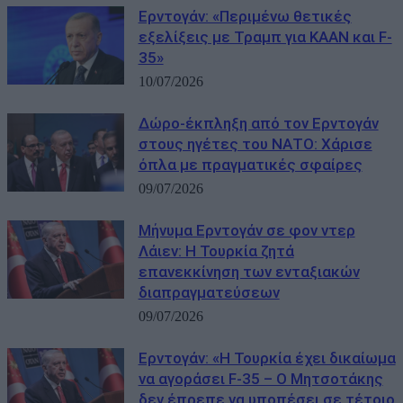
Ερντογάν: «Περιμένω θετικές
εξελίξεις με Τραμπ για KAAN και F-
35»
10/07/2026
Δώρο-έκπληξη από τον Ερντογάν
στους ηγέτες του ΝΑΤΟ: Χάρισε
όπλα με πραγματικές σφαίρες
09/07/2026
Μήνυμα Ερντογάν σε φον ντερ
Λάιεν: Η Τουρκία ζητά
επανεκκίνηση των ενταξιακών
διαπραγματεύσεων
09/07/2026
Ερντογάν: «Η Τουρκία έχει δικαίωμα
να αγοράσει F-35 – Ο Μητσοτάκης
δεν έπρεπε να υποπέσει σε τέτοιο