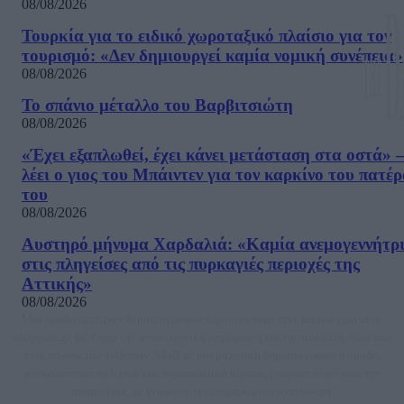
08/08/2026
Τουρκία για το ειδικό χωροταξικό πλαίσιο για τον
τουρισμό: «Δεν δημιουργεί καμία νομική συνέπεια»
08/08/2026
Το σπάνιο μέταλλο του Βαρβιτσιώτη
08/08/2026
«Έχει εξαπλωθεί, έχει κάνει μετάσταση στα οστά» –
λέει ο γιος του Μπάιντεν για τον καρκίνο του πατέ
του
08/08/2026
Αυστηρό μήνυμα Χαρδαλιά: «Καμία ανεμογεννήτρ
στις πληγείσες από τις πυρκαγιές περιοχές της
Αττικής»
08/08/2026
Μία ομάδα έμπειρων δημοσιογράφων δημιούργησαν πριν μερικά χρόνια το
dailypost.gr, με στόχο την αντικειμενική ενημέρωση και την ανάλυση πίσω από
τους τίτλους των ειδήσεων. Μαζί με μια μαχητική δημοσιογραφική ομάδα,
αποκαλύπτουν πολιτικά και παραπολιτικά θέματα, γράφουν επωνύμως την
άποψη τους, με γνώμονα τον ενημερωμένο αναγνώστη.