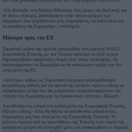
από τους βασικούς συντελεστές των επιχειρήσεων του ΝΑΤΟ.
«Στο Κόσοβο, στη Μαύρη Θάλασσα, στις χώρες της Βαλτικής και
σε άλλες περιοχές, βρισκόμαστε στην πρώτη γραμμή των
συμμάχων που συμβάλλουν στις επιχειρήσεις, τις αποστολές και
τις ασκήσεις της Συμμαχίας», υποστήριξε.
Μήνυμα προς την ΕΕ
Σημαντικό μέρος της ομιλίας αφιερώθηκε στις σχέσεις ΝΑΤΟ-
Ευρωπαϊκής Ένωσης, με τον Τούρκο πρόεδρο να ζητά να μην
δημιουργηθούν παράλληλες δομές που, όπως υποστήριξε, θα
αποδυναμώνουν τη Συμμαχία και θα αποκλείουν κράτη που δεν
είναι μέλη της ΕΕ.
«Δεύτερον, καθώς ως Ευρωπαίοι σύμμαχοι αναλαμβάνουμε
μεγαλύτερη ευθύνη για την άμυνα της ηπείρου, πρέπει επίσης να
αποφύγουμε μέτρα που θα μπορούσαν να αποδυναμώσουν την
ενότητα της Συμμαχίας και τις διατλαντικές σχέσεις», δήλωσε.
Απευθυνόμενος ειδικά στα κράτη-μέλη της Ευρωπαϊκής Ένωσης,
δήλωσε επίσης: «Εδώ θα ήθελα να απευθυνθώ ειδικά στους
συμμάχους μας που είναι μέλη της Ευρωπαϊκής Ένωσης: Το
μέγιστο όφελος από τις προσπάθειες της Ένωσης στον τομέα της
ασφάλειας μπορεί να επιτευχθεί μόνο εάν αποφευχθούν οι περιττές