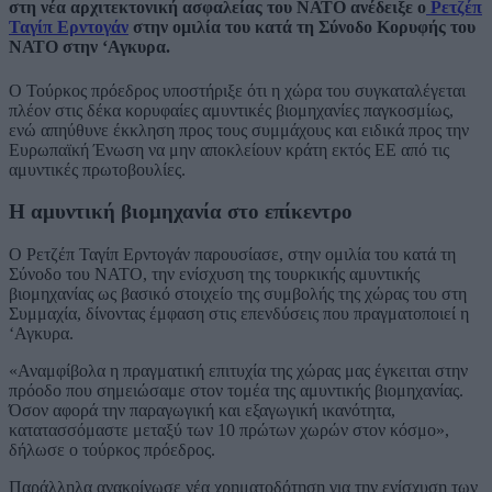
στη νέα αρχιτεκτονική ασφαλείας του ΝΑΤΟ ανέδειξε ο
Ρετζέπ
Ταγίπ Ερντογάν
στην ομιλία του κατά τη Σύνοδο Κορυφής του
ΝΑΤΟ στην ‘Αγκυρα.
Ο Τούρκος πρόεδρος υποστήριξε ότι η χώρα του συγκαταλέγεται
πλέον στις δέκα κορυφαίες αμυντικές βιομηχανίες παγκοσμίως,
ενώ απηύθυνε έκκληση προς τους συμμάχους και ειδικά προς την
Ευρωπαϊκή Ένωση να μην αποκλείουν κράτη εκτός ΕΕ από τις
αμυντικές πρωτοβουλίες.
Η αμυντική βιομηχανία στο επίκεντρο
Ο Ρετζέπ Ταγίπ Ερντογάν παρουσίασε, στην ομιλία του κατά τη
Σύνοδο του ΝΑΤΟ, την ενίσχυση της τουρκικής αμυντικής
βιομηχανίας ως βασικό στοιχείο της συμβολής της χώρας του στη
Συμμαχία, δίνοντας έμφαση στις επενδύσεις που πραγματοποιεί η
‘Αγκυρα.
«Αναμφίβολα η πραγματική επιτυχία της χώρας μας έγκειται στην
πρόοδο που σημειώσαμε στον τομέα της αμυντικής βιομηχανίας.
Όσον αφορά την παραγωγική και εξαγωγική ικανότητα,
κατατασσόμαστε μεταξύ των 10 πρώτων χωρών στον κόσμο»,
δήλωσε ο τούρκος πρόεδρος.
Παράλληλα ανακοίνωσε νέα χρηματοδότηση για την ενίσχυση των