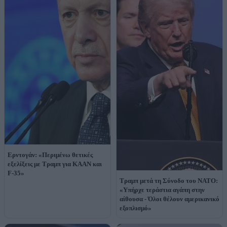
Ερντογάν: «Περιμένω θετικές
εξελίξεις με Τραμπ για KAAN και
F-35»
Τραμπ μετά τη Σύνοδο του ΝΑΤΟ:
«Υπήρχε τεράστια αγάπη στην
αίθουσα - Όλοι θέλουν αμερικανικό
εξοπλισμό»