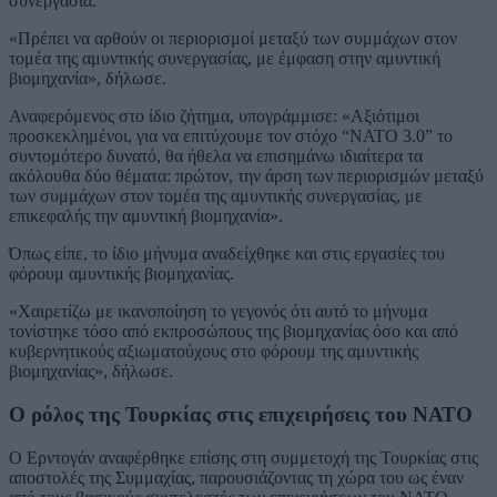
συνεργασία.
«Πρέπει να αρθούν οι περιορισμοί μεταξύ των συμμάχων στον
τομέα της αμυντικής συνεργασίας, με έμφαση στην αμυντική
βιομηχανία», δήλωσε.
Αναφερόμενος στο ίδιο ζήτημα, υπογράμμισε: «Αξιότιμοι
προσκεκλημένοι, για να επιτύχουμε τον στόχο “ΝΑΤΟ 3.0” το
συντομότερο δυνατό, θα ήθελα να επισημάνω ιδιαίτερα τα
ακόλουθα δύο θέματα: πρώτον, την άρση των περιορισμών μεταξύ
των συμμάχων στον τομέα της αμυντικής συνεργασίας, με
επικεφαλής την αμυντική βιομηχανία».
Όπως είπε, το ίδιο μήνυμα αναδείχθηκε και στις εργασίες του
φόρουμ αμυντικής βιομηχανίας.
«Χαιρετίζω με ικανοποίηση το γεγονός ότι αυτό το μήνυμα
τονίστηκε τόσο από εκπροσώπους της βιομηχανίας όσο και από
κυβερνητικούς αξιωματούχους στο φόρουμ της αμυντικής
βιομηχανίας», δήλωσε.
Ο ρόλος της Τουρκίας στις επιχειρήσεις του ΝΑΤΟ
Ο Ερντογάν αναφέρθηκε επίσης στη συμμετοχή της Τουρκίας στις
αποστολές της Συμμαχίας, παρουσιάζοντας τη χώρα του ως έναν