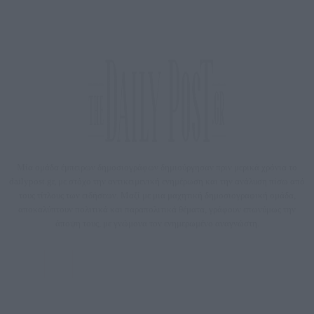
Μία ομάδα έμπειρων δημοσιογράφων δημιούργησαν πριν μερικά χρόνια το
dailypost.gr, με στόχο την αντικειμενική ενημέρωση και την ανάλυση πίσω από
τους τίτλους των ειδήσεων. Μαζί με μια μαχητική δημοσιογραφική ομάδα,
αποκαλύπτουν πολιτικά και παραπολιτικά θέματα, γράφουν επωνύμως την
άποψη τους, με γνώμονα τον ενημερωμένο αναγνώστη.
DAILYPOST.GR – ΤΑΥΤΌΤΗΤΑ