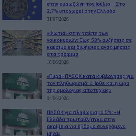
στην ευρωζώνη τον Ιούλιο – Στο
2,7% υποχωρεί στην Ελλάδα
31/07/2026
«Φωτιά» στην τσέπη των
νοικοκυριών: Έως 53% αυξήσεις σε
καύσιμα και διψήφιες ανατιμήσεις
στα τρόφιμα
10/06/2026
«Πυρά» ΠΑΣΟΚ κατά κυβέρνησης για
τον πληθωρισμό: «Ήρθε και η ώρα
της ομολογίας αποτυχίας»
04/06/2026
ΠΑΣΟΚ για πληθωρισμό 5%: «Η
Ελλάδα πρωταθλήτρια στην
ακρίβεια για έβδομο συνεχόμενο
μήνα»