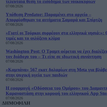
τελευταία θέση το εισόδημα των νοικοκυριών
07/08/2026
Υπόθεση Predator: Παραμένει στο αρχείο –
Απορρίφθηκαν τα αιτήματα Σαμαρά και Σπίρτζη
07/08/2026
«Γιατί οι Τούρκοι συρρέουν στα ελληνικά νησιά;»: 
τιμές και το φιλόξενο κλίμα
07/08/2026
Washington Post: Ο Τραμπ φέρεται να έχει διαλέξε
τον διάδοχο του – Τι είπε σε ιδιωτική συνάντηση
07/08/2026
«Καμπάνα» 567 εκατ δολαρίων στη Meta για βλάβε
στην ψυχική υγεία των παιδιών
07/08/2026
Η εφαρμογή «Οδύσσεια του Ομήρου» του Διαμαντ
Καραναστάση στην κορυφή του ελληνικού App Sto
07/08/2026
ΔΗΜΟΦΙΛΗ