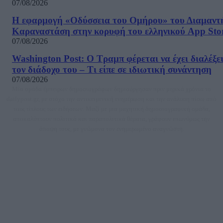
07/08/2026
Η εφαρμογή «Οδύσσεια του Ομήρου» του Διαμαντ
Καραναστάση στην κορυφή του ελληνικού App Sto
07/08/2026
Washington Post: Ο Τραμπ φέρεται να έχει διαλέξε
τον διάδοχο του – Τι είπε σε ιδιωτική συνάντηση
07/08/2026
Μία ομάδα έμπειρων δημοσιογράφων δημιούργησαν πριν μερικά χρόνια το
dailypost.gr, με στόχο την αντικειμενική ενημέρωση και την ανάλυση πίσω από
τους τίτλους των ειδήσεων. Μαζί με μια μαχητική δημοσιογραφική ομάδα,
αποκαλύπτουν πολιτικά και παραπολιτικά θέματα, γράφουν επωνύμως την
άποψη τους, με γνώμονα τον ενημερωμένο αναγνώστη.
DAILYPOST.GR – ΤΑΥΤΌΤΗΤΑ
Ιδιοκτήτρια εταιρεία: «ΝΟΗΣΙΣ ΙΚΕ»