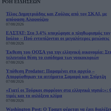
ΡΟΗ ΕΙΔΗΣΕΩΝ
Τέλος Δημητριάδης και Ζούλας από τον ΣΚΑΙ, με
απόφαση Αλαφούζου
07/08/2026
ΕΛΣΤΑΤ: Στο 3,4% υποχώρησε ο πληθωρισμός τον
Ιούλιο – Πού εντοπίζονται οι μεγαλύτερες μειώσεις
07/08/2026
Έκθεση του ΟΟΣΑ για την ελληνική οικονομία: Στ
τελευταία θέση το εισόδημα των νοικοκυριών
07/08/2026
Υπόθεση Predator: Παραμένει στο αρχείο –
Απορρίφθηκαν τα αιτήματα Σαμαρά και Σπίρτζη
07/08/2026
«Γιατί οι Τούρκοι συρρέουν στα ελληνικά νησιά;»: 
τιμές και το φιλόξενο κλίμα
07/08/2026
Washington Post: Ο Τραμπ φέρεται να έχει διαλέξε