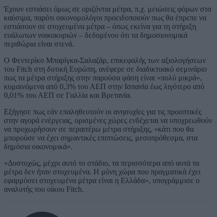
Έχουν εστιάσει όμως σε οριζόντια μέτρα, π.χ. μειώσεις φόρων στα
καύσιμα, παρότι οικονομολόγοι προειδοποιούν πως θα έπρεπε να
εστιάσουν σε στοχευμένα μέτρα – όπως εκείνα για τη στήριξη
ευάλωτων νοικοκυριών – δεδομένου ότι τα δημοσιονομικά
περιθώρια είναι στενά.
Ο Φεντερίκο Μπαρίγκα-Σαλαζάρ, επικεφαλής των αξιολογήσεων
του Fitch στη δυτική Ευρώπη, ανέφερε σε διαδικτυακό σεμινάριο
πως τα μέτρα στήριξης στην παρούσα φάση είναι «πολύ μικρά»,
κυμαινόμενα από 0,3% του ΑΕΠ στην Ισπανία έως λιγότερο από
0,01% του ΑΕΠ σε Γαλλία και Βρετανία.
Εξήγησε πως εάν επαληθευτούν οι ανησυχίες για τις προοπτικές
στην αγορά ενέργειας, ορισμένες χώρες ενδέχεται να υποχρεωθούν
να προχωρήσουν σε περαιτέρω μέτρα στήριξης, «κάτι που θα
μπορούσε να έχει σημαντικές επιπτώσεις, μεσοπρόθεσμα, στα
δημόσια οικονομικά».
«Δυστυχώς, μέχρι αυτό το στάδιο, τα περισσότερα από αυτά τα
μέτρα δεν ήταν στοχευμένα. Η μόνη χώρα που πραγματικά έχει
εφαρμόσει στοχευμένα μέτρα είναι η Ελλάδα», υπογράμμισε ο
αναλυτής του οίκου Fitch.