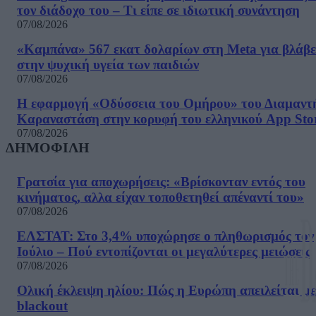
τον διάδοχο του – Τι είπε σε ιδιωτική συνάντηση
07/08/2026
«Καμπάνα» 567 εκατ δολαρίων στη Meta για βλάβε
στην ψυχική υγεία των παιδιών
07/08/2026
Η εφαρμογή «Οδύσσεια του Ομήρου» του Διαμαντ
Καραναστάση στην κορυφή του ελληνικού App Sto
07/08/2026
ΔΗΜΟΦΙΛΗ
Γρατσία για αποχωρήσεις: «Bρίσκονταν εντός του
κινήματος, αλλα είχαν τοποθετηθεί απέναντί του»
07/08/2026
ΕΛΣΤΑΤ: Στο 3,4% υποχώρησε ο πληθωρισμός τον
Ιούλιο – Πού εντοπίζονται οι μεγαλύτερες μειώσεις
07/08/2026
Ολική έκλειψη ηλίου: Πώς η Ευρώπη απειλείται με
blackout