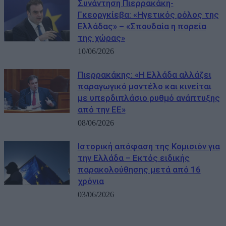
Συνάντηση Πιερρακάκη-
Γκεοργκίεβα: «Ηγετικός ρόλος της
Ελλάδας» – «Σπουδαία η πορεία
της χώρας»
10/06/2026
Πιερρακάκης: «Η Ελλάδα αλλάζει
παραγωγικό μοντέλο και κινείται
με υπερδιπλάσιο ρυθμό ανάπτυξης
από την ΕΕ»
08/06/2026
Ιστορική απόφαση της Κομισιόν για
την Ελλάδα – Εκτός ειδικής
παρακολούθησης μετά από 16
χρόνια
03/06/2026