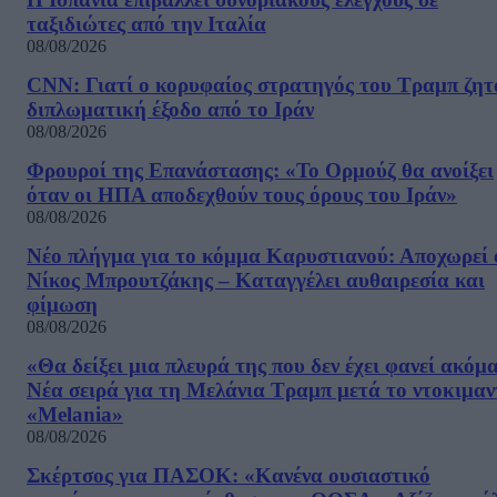
ταξιδιώτες από την Ιταλία
08/08/2026
CNN: Γιατί ο κορυφαίος στρατηγός του Τραμπ ζητ
διπλωματική έξοδο από το Ιράν
08/08/2026
Φρουροί της Επανάστασης: «Το Ορμούζ θα ανοίξει
όταν οι ΗΠΑ αποδεχθούν τους όρους του Ιράν»
08/08/2026
Νέο πλήγμα για το κόμμα Καρυστιανού: Αποχωρεί 
Νίκος Μπρουτζάκης – Καταγγέλει αυθαιρεσία και
φίμωση
08/08/2026
«Θα δείξει μια πλευρά της που δεν έχει φανεί ακόμ
Νέα σειρά για τη Μελάνια Τραμπ μετά το ντοκιμαν
«Melania»
08/08/2026
Σκέρτσος για ΠΑΣΟΚ: «Κανένα ουσιαστικό