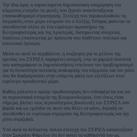
Την ίδια ώρα, η παρατεταμένη δημοσκοπική υποχώρηση του
κόμματος ενισχύει τις φωνές που ζητούν ανασύνταξη και
επανακαθορισμό στρατηγικής. Στελέχη που παρακολουθούν τις
διεργασίες στον χώρο εκτιμούν ότι ο Αλέξης Τσίπρας φαίνεται να
απευθύνεται πλέον σε ένα ευρύτερο ακροατήριο της
Κεντροαριστεράς και της Αριστεράς, διατηρώντας ανοιχτούς
διαύλους επικοινωνίας με πρόσωπα που διαθέτουν πολιτικό και
κοινωνικό έρεισμα.
Μέσα σε αυτό το περιβάλλον, η συζήτηση για το μέλλον της
ηγεσίας του ΣΥΡΙΖΑ παραμένει ανοιχτή, ενώ τα χαμηλά ποσοστά
που καταγράφουν οι δημοσκοπήσεις εντείνουν τον προβληματισμό
για τη δυνατότητα πολιτικής ανάκαμψης του κόμματος και τον ρόλο
που θα διαδραματίσει στην επόμενη φάση των εξελίξεων στον
ευρύτερο προοδευτικό χώρο.
Καθώς μάλιστα ο πρώην πρωθυπουργός δεν ενδιαφέρεται και για
τα περιουσιακά στοιχεία της Κουμουνδούρου, έτσι όπως είναι
σήμερα, βλέπει τους περισσότερους βουλευτές του ΣΥΡΙΖΑ σαν
βαρίδι και ως εμπόδιο σε αυτό που θέλει να κάνει, δηλαδή να
απευθυνθεί σε ευρύτερα στρώματα της Κεντροαριστεράς και όχι
μόνο συριζαϊκά.
Υπό αυτά τα δεδομένα, πολλά στελέχη του ΣΥΡΙΖΑ καταλογίζουν
στον Σωκράτη Φάμελλο ότι δεν ασκεί τα καθήκοντά του ως