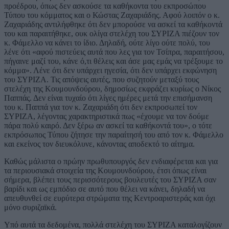
προέδρου, όπως δεν ασκούσε τα καθήκοντα του εκπροσώπου
Τύπου του κόμματος και ο Κώστας Ζαχαριάδης. Αφού λοιπόν ο κ.
Ζαχαριάδης αντιλήφθηκε ότι δεν μπορούσε να ασκεί τα καθήκοντά
του και παραιτήθηκε, ουκ ολίγα στελέχη του ΣΥΡΙΖΑ πιέζουν τον
κ. Φάμελλο να κάνει το ίδιο. Δηλαδή, ούτε λίγο ούτε πολύ, του
λένε ότι «αφού πιστεύεις αυτά που λες για τον Τσίπρα, παραιτήσου,
πήγαινε μαζί του, κάνε ό,τι θέλεις και άσε μας εμάς να τρέξουμε το
κόμμα». Λένε ότι δεν υπάρχει ηγεσία, ότι δεν υπάρχει εκφώνηση
του ΣΥΡΙΖΑ. Τις απόψεις αυτές, που συζητούν μεταξύ τους
στελέχη της Κουμουνδούρου, δημοσίως εκφράζει κυρίως ο Νίκος
Παππάς. Δεν είναι τυχαίο ότι λίγες ημέρες μετά την επισήμανση
του κ. Παππά για τον κ. Ζαχαριάδη ότι δεν εκπροσωπεί τον
ΣΥΡΙΖΑ, λέγοντας χαρακτηριστικά πως «έχουμε να τον δούμε
πάρα πολύ καιρό. Δεν ξέρω αν ασκεί τα καθήκοντά του», ο τότε
εκπρόσωπος Τύπου ζήτησε την παραίτησή του από τον κ. Φάμελλο
και εκείνος τον διευκόλυνε, κάνοντας αποδεκτό το αίτημα.
Καθώς μάλιστα ο πρώην πρωθυπουργός δεν ενδιαφέρεται και για
τα περιουσιακά στοιχεία της Κουμουνδούρου, έτσι όπως είναι
σήμερα, βλέπει τους περισσότερους βουλευτές του ΣΥΡΙΖΑ σαν
βαρίδι και ως εμπόδιο σε αυτό που θέλει να κάνει, δηλαδή να
απευθυνθεί σε ευρύτερα στρώματα της Κεντροαριστεράς και όχι
μόνο συριζαϊκά.
Υπό αυτά τα δεδομένα, πολλά στελέχη του ΣΥΡΙΖΑ καταλογίζουν