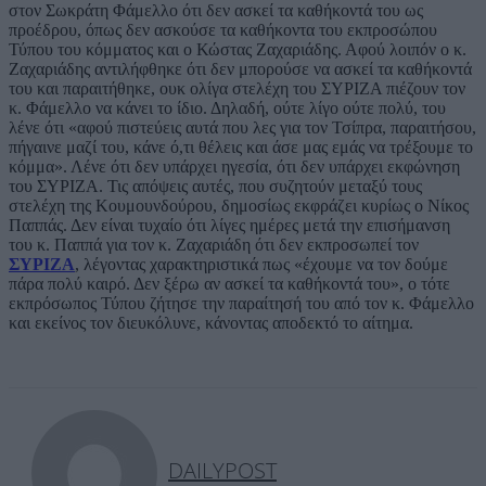
στον Σωκράτη Φάμελλο ότι δεν ασκεί τα καθήκοντά του ως
προέδρου, όπως δεν ασκούσε τα καθήκοντα του εκπροσώπου
Τύπου του κόμματος και ο Κώστας Ζαχαριάδης. Αφού λοιπόν ο κ.
Ζαχαριάδης αντιλήφθηκε ότι δεν μπορούσε να ασκεί τα καθήκοντά
του και παραιτήθηκε, ουκ ολίγα στελέχη του ΣΥΡΙΖΑ πιέζουν τον
κ. Φάμελλο να κάνει το ίδιο. Δηλαδή, ούτε λίγο ούτε πολύ, του
λένε ότι «αφού πιστεύεις αυτά που λες για τον Τσίπρα, παραιτήσου,
πήγαινε μαζί του, κάνε ό,τι θέλεις και άσε μας εμάς να τρέξουμε το
κόμμα». Λένε ότι δεν υπάρχει ηγεσία, ότι δεν υπάρχει εκφώνηση
του ΣΥΡΙΖΑ. Τις απόψεις αυτές, που συζητούν μεταξύ τους
στελέχη της Κουμουνδούρου, δημοσίως εκφράζει κυρίως ο Νίκος
Παππάς. Δεν είναι τυχαίο ότι λίγες ημέρες μετά την επισήμανση
του κ. Παππά για τον κ. Ζαχαριάδη ότι δεν εκπροσωπεί τον
ΣΥΡΙΖΑ
, λέγοντας χαρακτηριστικά πως «έχουμε να τον δούμε
πάρα πολύ καιρό. Δεν ξέρω αν ασκεί τα καθήκοντά του», ο τότε
εκπρόσωπος Τύπου ζήτησε την παραίτησή του από τον κ. Φάμελλο
και εκείνος τον διευκόλυνε, κάνοντας αποδεκτό το αίτημα.
DAILYPOST