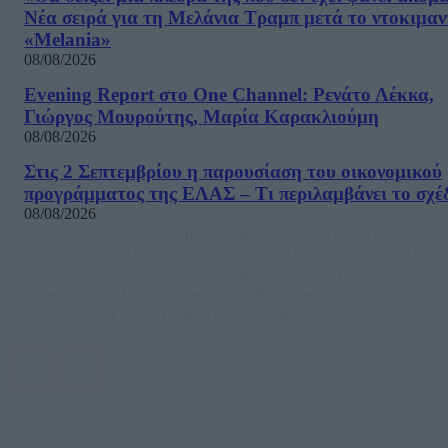
Νέα σειρά για τη Μελάνια Τραμπ μετά το ντοκιμαν
«Melania»
08/08/2026
Evening Report στο One Channel: Ρενάτο Λέκκα,
Γιώργος Μουρούτης, Μαρία Καρακλιούμη
08/08/2026
Στις 2 Σεπτεμβρίου η παρουσίαση του οικονομικού
προγράμματος της ΕΛΑΣ – Τι περιλαμβάνει το σχέ
08/08/2026
Μία ομάδα έμπειρων δημοσιογράφων δημιούργησαν πριν μερικά χρόνια το
dailypost.gr, με στόχο την αντικειμενική ενημέρωση και την ανάλυση πίσω από
τους τίτλους των ειδήσεων. Μαζί με μια μαχητική δημοσιογραφική ομάδα,
αποκαλύπτουν πολιτικά και παραπολιτικά θέματα, γράφουν επωνύμως την
άποψη τους, με γνώμονα τον ενημερωμένο αναγνώστη.
DAILYPOST.GR – ΤΑΥΤΌΤΗΤΑ