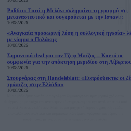
10/08/2026
Politico: Γιατί η Μελόνι σκληραίνει τη γραμμή στο
μεταναστευτικό και συγκρούεται με την Ισπανία
10/08/2026
«Αναγκαία προσωρινή λύση η συλλογική ηγεσία» λέ
με νόημα ο Πολάκης
10/08/2026
Σημαντικό deal για τον Τζεφ Μπέζος – Κοντά σε
συμφωνία για την απόκτηση μεριδίου στη Λίβερπο
10/08/2026
Στουρνάρας στη Handelsblatt: «Ευπρόσδεκτες οι ξέ
τράπεζες στην Ελλάδα»
10/08/2026
Μία ομάδα έμπειρων δημοσιογράφων δημιούργησαν πριν μερικά χρόνια το
dailypost.gr, με στόχο την αντικειμενική ενημέρωση και την ανάλυση πίσω από
τους τίτλους των ειδήσεων. Μαζί με μια μαχητική δημοσιογραφική ομάδα,
αποκαλύπτουν πολιτικά και παραπολιτικά θέματα, γράφουν επωνύμως την
άποψη τους, με γνώμονα τον ενημερωμένο αναγνώστη.