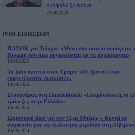
ομόφυλα ζευγάρια
29/06/2026
ΡΟΗ ΕΙΔΗΣΕΩΝ
ΠΑΣΟΚ για Τσίπρα: «Μόνο σαν αστείο ακούγεται 
δήλωση του πως συγκρούεται με τα συμφέροντα»
10/08/2026
Το Ιράν απαντά στον Τραμπ: «Οι Ιρανοί είναι
επαγγελματίες σκακιστές»
10/08/2026
Στουρνάρας στη Handelsblatt: «Ευπρόσδεκτες οι ξέ
τράπεζες στην Ελλάδα»
10/08/2026
Σημαντικό deal για τον Τζεφ Μπέζος – Κοντά σε
συμφωνία για την απόκτηση μεριδίου στη Λίβερπο
10/08/2026