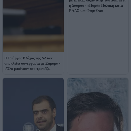
με ΕΛΑΣ, «όχι» στην ταύτιση, λέει
η Δούρου - «Πυρά» Πολάκη κατά
ΕΛΑΣ και Φάμελλου
O Γιώργος Βλάχος της ΝΔ δεν
αποκλείει συνεργασία με Σαμαρά -
«Όλα μπαίνουν στο τραπέζι»