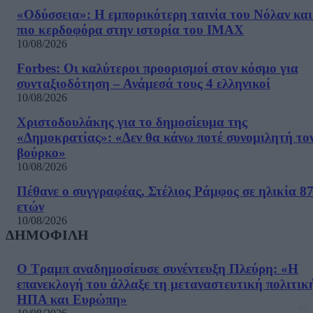
«Οδύσσεια»: Η εμπορικότερη ταινία του Νόλαν και
πιο κερδοφόρα στην ιστορία του IMAX
10/08/2026
Forbes: Οι καλύτεροι προορισμοί στον κόσμο για
συνταξιοδότηση – Ανάμεσά τους 4 ελληνικοί
10/08/2026
Χριστοδουλάκης για το δημοσίευμα της
«Δημοκρατίας»: «Δεν θα κάνω ποτέ συνομιλητή το
βούρκο»
10/08/2026
Πέθανε ο συγγραφέας, Στέλιος Ράμφος σε ηλικία 8
ετών
10/08/2026
ΔΗΜΟΦΙΛΗ
Ο Τραμπ αναδημοσίευσε συνέντευξη Πλεύρη: «Η
επανεκλογή του άλλαξε τη μεταναστευτική πολιτικ
ΗΠΑ και Ευρώπη»