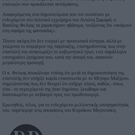
επιλογών που προκάλεσαν αντιδράσεις.
Αναφερόμενος στα δημοσιεύματα που τον συνδέουν με
ενδεχόμενο νέο πολιτικό εγχείρημα του Αντώνη Σαμαρά, ο
Βασίλης Φεύγας τα χαρακτήρισε αβάσιμα, τονίζοντας ότι «ανήκουν
στη σφαίρα της φαντασίας».
Τόνισε ακόμη ότι δεν ενεργεί με προσωπικά κίνητρα, αλλά με
γνώμονα το συμφέρον της παράταξης, επισημαίνοντας πως στην
επιστολή του αναγνωρίζει το κυβερνητικό έργο, ενώ παράλληλα
επισημαίνει ζητήματα που, κατά την άποψή του, απαιτούν
μεγαλύτερη προσοχή.
Ο κ. Φεύγας αποκάλυψε επίσης ότι μετά τη δημοσιοποίηση της
επιστολής δεν υπήρξε καμία επικοινωνία με το Μέγαρο Μαξίμου,
σημειώνοντας πως δεν θεωρεί ότι υπήρχε λόγος, καθώς –όπως
είπε– το περιεχόμενό της ήταν δημόσιο, ξεκάθαρο και
διατυπωμένο με σεβασμό προς τον πρωθυπουργό.
Ερωτηθείς, τέλος, για το ενδεχόμενο μελλοντικής υποψηφιότητάς
του, παρέπεμψε στις αποφάσεις του Κυριάκου Μητσοτάκη.