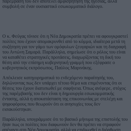
παρέμβασή του δεν αποτελεί αμφισβήτηση της ηγεσίας, αλλά
συμβολή σε έναν ουσιαστικό εσωκομματικό διάλογο.
Ο κ. Φεύγας τόνισε ότι η Νέα Δημοκρατία πρέπει να αφουγκραστεί
πολίτες που έχουν απομακρυνθεί από το κόμμα, ιδιαίτερα μετά τη
συζήτηση για τον γάμο των ομόφυλων ζευγαριών και τη διαγραφή
του Αντώνη Σαμαρά. Παράλληλα, σημείωσε ότι ο ρόλος του είναι
να καταθέτει στρατηγικές προτάσεις, διαχωρίζοντας τη δική του
θέση από την επίσημη κυβερνητική γραμμή που εξέφρασε ο
κυβερνητικός εκπρόσωπος, Παύλος Μαρινάκης.
Απέκλεισε κατηγορηματικά το ενδεχόμενο παραίτησής του,
δηλώνοντας πως δεν υπάρχει τέτοιο θέμα και επιμένοντας ότι οι
θέσεις του έχουν διατυπωθεί με σαφήνεια. Όπως ανέφερε, στόχος
της παρέμβασής του δεν είναι η δημιουργία εσωκομματικής
έντασης, αλλά η αποκατάσταση της επικοινωνίας με στελέχη και
ψηφοφόρους που θεωρούν ότι οι ανησυχίες τους δεν
εισακούστηκαν.
Παράλληλα, υπογράμμισε ότι το βασικό μήνυμα της επιστολής του
ήταν πως οι πολίτες που διαφωνούν δεν θα πρέπει να στραφούν
απέναντι στη Νέα Δημοκρατία, αλλά να επιδιωχθεί η διόρθωση