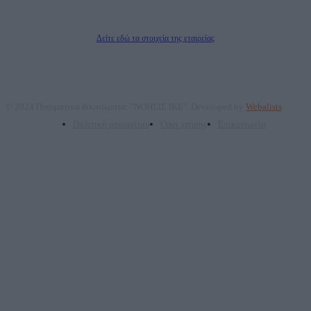
Δικαιούχος του ονόματος τομέα (dailypost.gr): ΝΟΗΣΙΣ ΙΚΕ
Διευθυντής/Διαχειριστής: Ζαχαρός Σταμάτης
Διευθυντής Σύνταξης: Ρενάτο Λέκκα
Δείτε εδώ τα στοιχεία της εταιρείας
© 2024 Πνευματικά δικαιώματα: "ΝΟΗΣΙΣ ΙΚΕ". Developed by
Webalists
Πολιτική απορρήτου
Όροι χρήσης
Επικοινωνία