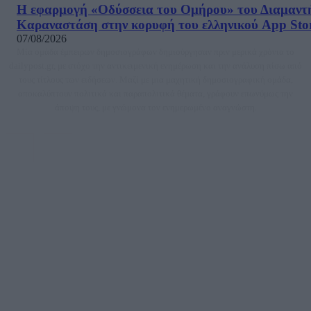
Η εφαρμογή «Οδύσσεια του Ομήρου» του Διαμαντ
Καραναστάση στην κορυφή του ελληνικού App Sto
07/08/2026
Μία ομάδα έμπειρων δημοσιογράφων δημιούργησαν πριν μερικά χρόνια το
dailypost.gr, με στόχο την αντικειμενική ενημέρωση και την ανάλυση πίσω από
τους τίτλους των ειδήσεων. Μαζί με μια μαχητική δημοσιογραφική ομάδα,
αποκαλύπτουν πολιτικά και παραπολιτικά θέματα, γράφουν επωνύμως την
άποψη τους, με γνώμονα τον ενημερωμένο αναγνώστη.
DAILYPOST.GR – ΤΑΥΤΌΤΗΤΑ
Ιδιοκτήτρια εταιρεία: «ΝΟΗΣΙΣ ΙΚΕ»
Έδρα: Δήμος Αμαρουσίου Αττικής, Αγ. Αθανασίου αρ. 21, Τ.Κ. 15125
ΑΦΜ: 801093076, Δ.Ο.Υ.: ΚΕΦΟΔΕ ΑΤΤΙΚΗΣ, E-mail: press@dailypost.gr, Τηλ.
επικοινωνίας: 2108066997
Νόμιμος Εκπρόσωπος: Ζαχαρός Σταμάτης
Μέτοχοι: Ζαχαρός Σταμάτης, Κουβαράς Γεώργιος, ΥΠΗΡΕΣΙΕΣ ΠΡΟΗΓΜΕΝΗΣ
ΤΕΧΝΟΛΟΓΙΑΣ ΠΑΡΑΓΩΓΗΣ ΟΠΤΙΚΟΑΚΟΥΣΤΙΚΩΝ ΜΕΣΩΝ ΜΕΛΕΤΩΝ ΚΑΙ
ΠΑΡΟΧΗΣ ΥΠΗΡΕΣΙΩΝ PLD PLUS ΑΝΩΝ ΕΤΑΙΡΙΑ