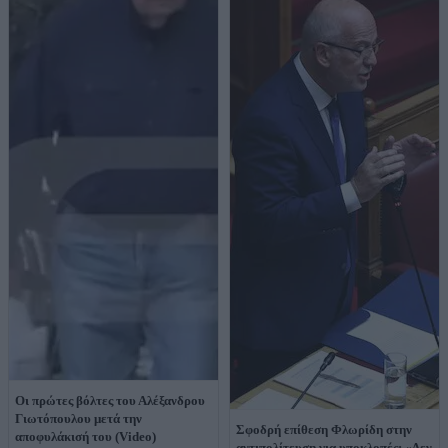
Οι πρώτες βόλτες του Αλέξανδρου
Γιωτόπουλου μετά την
Σφοδρή επίθεση Φλωρίδη στην
αποφυλάκισή του (Video)
αντιπολίτευση για υποκλοπές: «Δεν