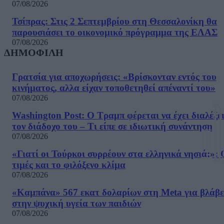
07/08/2026
Τσίπρας: Στις 2 Σεπτεμβρίου στη Θεσσαλονίκη θα
παρουσιάσει το οικονομικό πρόγραμμα της ΕΛΑΣ
07/08/2026
ΔΗΜΟΦΙΛΗ
Γρατσία για αποχωρήσεις: «Bρίσκονταν εντός του
κινήματος, αλλα είχαν τοποθετηθεί απέναντί του»
07/08/2026
Washington Post: Ο Τραμπ φέρεται να έχει διαλέξε
τον διάδοχο του – Τι είπε σε ιδιωτική συνάντηση
07/08/2026
«Γιατί οι Τούρκοι συρρέουν στα ελληνικά νησιά;»: 
τιμές και το φιλόξενο κλίμα
07/08/2026
«Καμπάνα» 567 εκατ δολαρίων στη Meta για βλάβε
στην ψυχική υγεία των παιδιών
07/08/2026