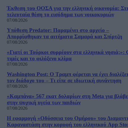
Έκθεση του ΟΟΣΑ για την ελληνική οικονομία: Στ
τελευταία θέση το εισόδημα των νοικοκυριών
07/08/2026
Υπόθεση Predator: Παραμένει στο αρχείο –
Απορρίφθηκαν τα αιτήματα Σαμαρά και Σπίρτζη
07/08/2026
«Γιατί οι Τούρκοι συρρέουν στα ελληνικά νησιά;»: 
τιμές και το φιλόξενο κλίμα
07/08/2026
Washington Post: Ο Τραμπ φέρεται να έχει διαλέξε
τον διάδοχο του – Τι είπε σε ιδιωτική συνάντηση
07/08/2026
«Καμπάνα» 567 εκατ δολαρίων στη Meta για βλάβε
στην ψυχική υγεία των παιδιών
07/08/2026
Η εφαρμογή «Οδύσσεια του Ομήρου» του Διαμαντ
Καραναστάση στην κορυφή του ελληνικού App Sto