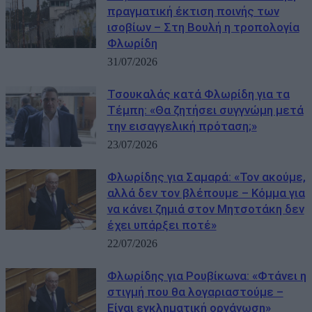
πραγματική έκτιση ποινής των
ισοβίων – Στη Βουλή η τροπολογία
Φλωρίδη
31/07/2026
Τσουκαλάς κατά Φλωρίδη για τα
Τέμπη: «Θα ζητήσει συγγνώμη μετά
την εισαγγελική πρόταση;»
23/07/2026
Φλωρίδης για Σαμαρά: «Τον ακούμε,
αλλά δεν τον βλέπουμε – Κόμμα για
να κάνει ζημιά στον Μητσοτάκη δεν
έχει υπάρξει ποτέ»
22/07/2026
Φλωρίδης για Ρουβίκωνα: «Φτάνει η
στιγμή που θα λογαριαστούμε –
Είναι εγκληματική οργάνωση»