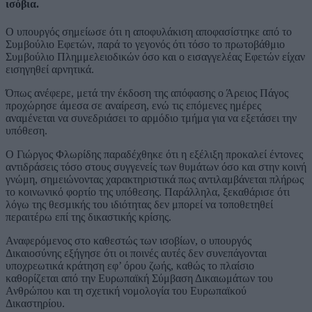
ισόβια.
Ο υπουργός σημείωσε ότι η αποφυλάκιση αποφασίστηκε από το
Συμβούλιο Εφετών, παρά το γεγονός ότι τόσο το πρωτοβάθμιο
Συμβούλιο Πλημμελειοδικών όσο και ο εισαγγελέας Εφετών είχαν
εισηγηθεί αρνητικά.
Όπως ανέφερε, μετά την έκδοση της απόφασης ο Άρειος Πάγος
προχώρησε άμεσα σε αναίρεση, ενώ τις επόμενες ημέρες
αναμένεται να συνεδριάσει το αρμόδιο τμήμα για να εξετάσει την
υπόθεση.
Ο Γιώργος Φλωρίδης παραδέχθηκε ότι η εξέλιξη προκαλεί έντονες
αντιδράσεις τόσο στους συγγενείς των θυμάτων όσο και στην κοινή
γνώμη, σημειώνοντας χαρακτηριστικά πως αντιλαμβάνεται πλήρως
το κοινωνικό φορτίο της υπόθεσης. Παράλληλα, ξεκαθάρισε ότι
λόγω της θεσμικής του ιδιότητας δεν μπορεί να τοποθετηθεί
περαιτέρω επί της δικαστικής κρίσης.
Αναφερόμενος στο καθεστώς των ισοβίων, ο υπουργός
Δικαιοσύνης εξήγησε ότι οι ποινές αυτές δεν συνεπάγονται
υποχρεωτικά κράτηση εφ’ όρου ζωής, καθώς το πλαίσιο
καθορίζεται από την Ευρωπαϊκή Σύμβαση Δικαιωμάτων του
Ανθρώπου και τη σχετική νομολογία του Ευρωπαϊκού
Δικαστηρίου.