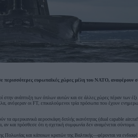
ε περισσότερες ευρωπαϊκές χώρες μέλη του ΝΑΤΟ, αναφέρουν σ
τοί στην ανάπτυξη των όπλων αυτών και σε άλλες χώρες πέραν των έξι
λα, ανέφεραν οι FT, επικαλούμενοι τρία πρόσωπα που έχουν ενημερωθ
 τα αμερικανικά αεροσκάφη διπλής ικανότητας (dual capable aircraf
, αν και πρόσθεσε ότι η σχετική συμφωνία δεν αναμένεται σύντομα.
ς Πολωνίας και κάποιων κρατών της Βαλτικής—φέρονται να ενδιαφέ