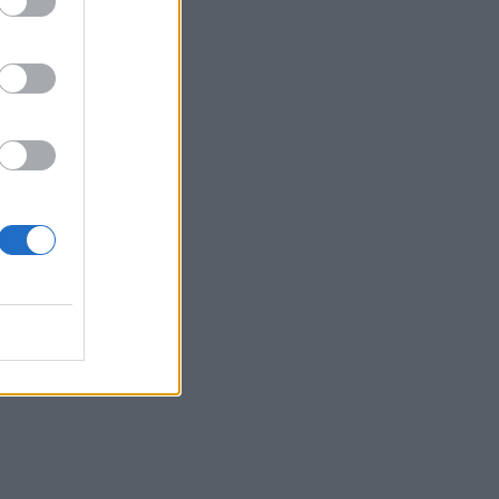
ς Welt am
ΠΑ σχεδιάζουν
χώρηση
 από την