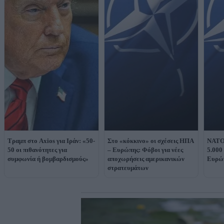
Τραμπ στο Axios για Ιράν: «50-
Στο «κόκκινο» οι σχέσεις ΗΠΑ
NATO
50 οι πιθανότητες για
– Ευρώπης: Φόβοι για νέες
5.000
συμφωνία ή βομβαρδισμούς»
αποχωρήσεις αμερικανικών
Ευρώ
στρατευμάτων