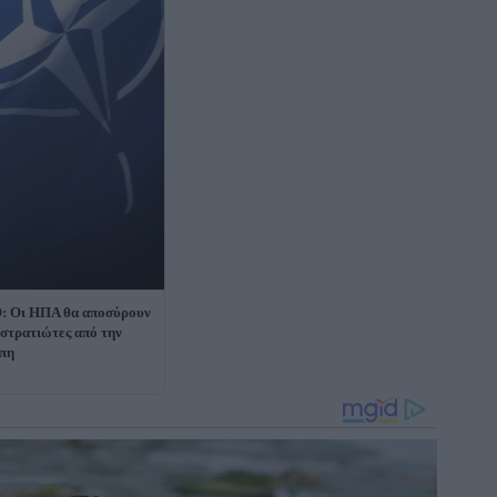
: Οι ΗΠΑ θα αποσύρουν
 στρατιώτες από την
πη