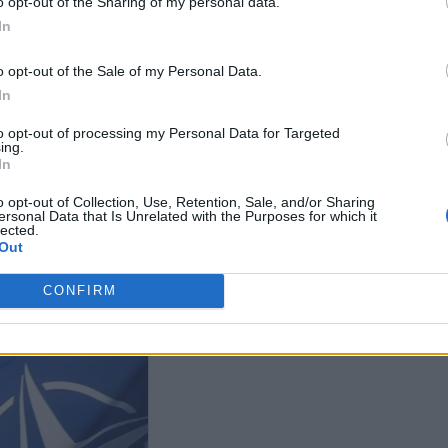
o opt-out of the Sharing of my personal data.
In
o opt-out of the Sale of my Personal Data.
In
to opt-out of processing my Personal Data for Targeted
NYT: Οι ΗΠΑ μειώνουν
ing.
δραστικά μαχητικά και
In
πολεμικά πλοία στην Ευρώπη –
Ανησυχία για το ΝΑΤΟ
ico: Πολιτικός στόχος του
Δημοσίευμα τη
o opt-out of Collection, Use, Retention, Sale, and/or Sharing
ersonal Data that Is Unrelated with the Purposes for which it
 η αποσύνδεση της
Sonntag: Οι Η
lected.
αϊκής άμυνας από την
ταχύτερη απο
Out
τήριξη των ΗΠΑ
στρατευμάτων
Ευρώπη
CONFIRM