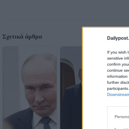
Σχετικά άρθρα
Dailypost.
If you wish 
sensitive in
confirm you
continue se
information 
further disc
participants
Downstream 
Persona