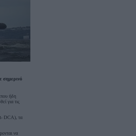
ε σημερινό
 που ήδη
εί για τις
t- DCA), τα
ρονται να