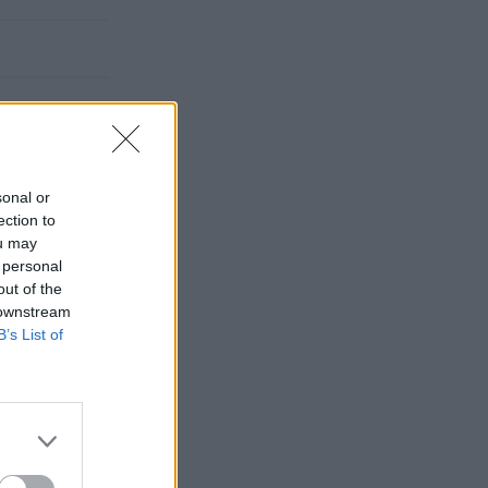
sonal or
ection to
ou may
 personal
out of the
 downstream
B’s List of