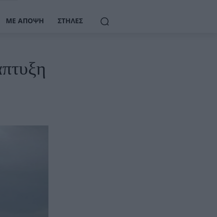
ΜΕ ΆΠΟΨΗ
ΣΤΉΛΕΣ
άπτυξη