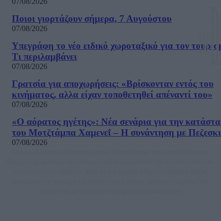
07/08/2026
Ποιοι γιορτάζουν σήμερα, 7 Αυγούστου
07/08/2026
Υπεγράφη το νέο ειδικό χωροταξικό για τον τουρισ
Τι περιλαμβάνει
07/08/2026
Γρατσία για αποχωρήσεις: «Bρίσκονταν εντός του
κινήματος, αλλα είχαν τοποθετηθεί απέναντί του»
07/08/2026
«Ο αόρατος ηγέτης»: Νέα σενάρια για την κατάστ
του Μοτζτάμπα Χαμενεΐ – Η συνάντηση με Πεζεσκ
07/08/2026
Μία ομάδα έμπειρων δημοσιογράφων δημιούργησαν πριν μερικά χρόνια το
dailypost.gr, με στόχο την αντικειμενική ενημέρωση και την ανάλυση πίσω από
τους τίτλους των ειδήσεων. Μαζί με μια μαχητική δημοσιογραφική ομάδα,
αποκαλύπτουν πολιτικά και παραπολιτικά θέματα, γράφουν επωνύμως την
άποψη τους, με γνώμονα τον ενημερωμένο αναγνώστη.