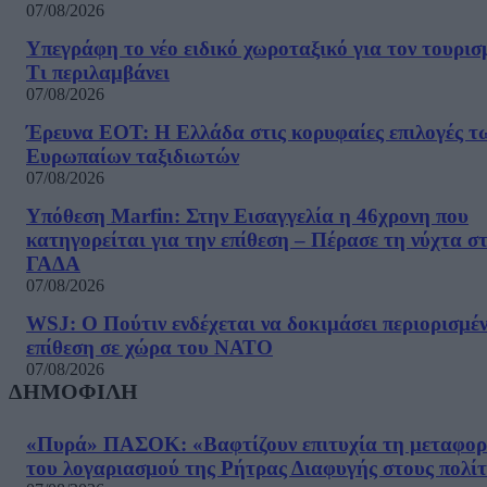
07/08/2026
Υπεγράφη το νέο ειδικό χωροταξικό για τον τουρισ
Τι περιλαμβάνει
07/08/2026
Έρευνα ΕΟΤ: Η Ελλάδα στις κορυφαίες επιλογές τ
Ευρωπαίων ταξιδιωτών
07/08/2026
Υπόθεση Marfin: Στην Εισαγγελία η 46χρονη που
κατηγορείται για την επίθεση – Πέρασε τη νύχτα σ
ΓΑΔΑ
07/08/2026
WSJ: Ο Πούτιν ενδέχεται να δοκιμάσει περιορισμέ
επίθεση σε χώρα του ΝΑΤΟ
07/08/2026
ΔΗΜΟΦΙΛΗ
«Πυρά» ΠΑΣΟΚ: «Βαφτίζουν επιτυχία τη μεταφο
του λογαριασμού της Ρήτρας Διαφυγής στους πολίτ