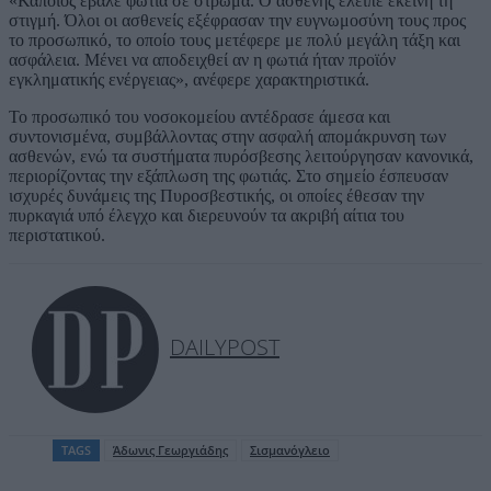
«Κάποιος έβαλε φωτιά σε στρώμα. Ο ασθενής έλειπε εκείνη τη
στιγμή. Όλοι οι ασθενείς εξέφρασαν την ευγνωμοσύνη τους προς
το προσωπικό, το οποίο τους μετέφερε με πολύ μεγάλη τάξη και
ασφάλεια. Μένει να αποδειχθεί αν η φωτιά ήταν προϊόν
εγκληματικής ενέργειας», ανέφερε χαρακτηριστικά.
Το προσωπικό του νοσοκομείου αντέδρασε άμεσα και
συντονισμένα, συμβάλλοντας στην ασφαλή απομάκρυνση των
ασθενών, ενώ τα συστήματα πυρόσβεσης λειτούργησαν κανονικά,
περιορίζοντας την εξάπλωση της φωτιάς. Στο σημείο έσπευσαν
ισχυρές δυνάμεις της Πυροσβεστικής, οι οποίες έθεσαν την
πυρκαγιά υπό έλεγχο και διερευνούν τα ακριβή αίτια του
περιστατικού.
DAILYPOST
TAGS
Άδωνις Γεωργιάδης
Σισμανόγλειο