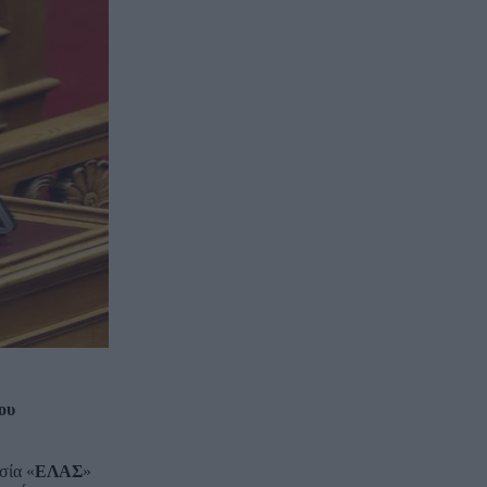
ου
σία «
ΕΛΑΣ
»