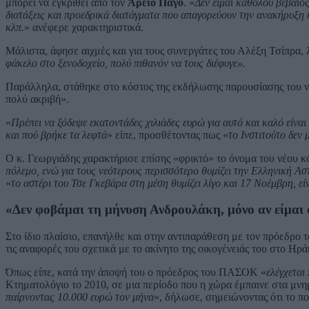
μπορεί να εγκριθεί από τον
Άρειο Πάγο
. «
Δεν είμαι καθόλου βέβαιο
διατάξεις και προεδρικά διατάγματα που απαγορεύουν την ανακήρυξη κ
κλπ.
» ανέφερε χαρακτηριστικά.
Μάλιστα, άφησε αιχμές και για τους συνεργάτες του Αλέξη Τσίπρα, 
φάκελο στο ξενοδοχείο, πολύ πιθανόν να τους διέφυγε».
Παράλληλα, στάθηκε στο κόστος της εκδήλωσης παρουσίασης του 
πολύ ακριβή».
«
Πρέπει να ξόδεψε εκατοντάδες χιλιάδες ευρώ για αυτό και καλό είναι
και πού βρήκε τα λεφτά
» είπε, προσθέτοντας πως «
το Ινστιτούτο δεν
Ο κ. Γεωργιάδης χαρακτήρισε επίσης «φρικτό» το όνομα του νέου κό
πόλεμο, ενώ για τους νεότερους περισσότερο θυμίζει την Ελληνική Ασ
«
το αστέρι του Τσε Γκεβάρα στη μέση θυμίζει λίγο και 17 Νοέμβρη, εί
«Δεν φοβάμαι τη μήνυση Ανδρουλάκη, μόνο αν είμαι 
Στο ίδιο πλαίσιο, επανήλθε και στην αντιπαράθεση με τον πρόεδρ
τις αναφορές του σχετικά με το ακίνητο της οικογένειάς του στο Ηρά
Όπως είπε, κατά την άποψή του ο πρόεδρος του ΠΑΣΟΚ «
ελέγχεται
Κτηματολόγιο το 2010, σε μια περίοδο που η χώρα έμπαινε στα μνη
παίρνοντας 10.000 ευρώ τον μήνα
», δήλωσε, σημειώνοντας ότι το π