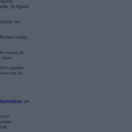
ριμένες
ρίδα, τη σημαία
ξέχασαν τον
θετικά έναρξη,
ει να μας πει
ν νόμο
».
στον εμφύλιο
ιώνοντας ότι
Ανδρουλάκης
για
ο στο
κίνητο
ήλθε.