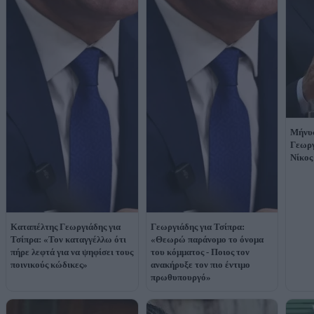
Μήνυσ
Γεωργ
Νίκος
Καταπέλτης Γεωργιάδης για
Γεωργιάδης για Τσίπρα:
Τσίπρα: «Τον καταγγέλλω ότι
«Θεωρώ παράνομο το όνομα
πήρε λεφτά για να ψηφίσει τους
του κόμματος - Ποιος τον
ποινικούς κώδικες»
ανακήρυξε τον πιο έντιμο
πρωθυπουργό»