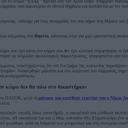
ς ότι το όνομα “ΕΛΑΣ” περνάει από τον Άρειο Πάγο. Υπάρχουν συγκεκ
όμματος που παραπέμπει σε εθνικά σύμβολα και ταυτίζονται με την πατ
λέγοντας: «
Μιλάμε για τους συνεργάτες του που πήγαν στη Μέρκελ και 
νέου κόμματος στο
Θησείο
, κάνοντας λόγο για μια «φανταστική σκηνο
 τώρα που έχει κάνει ένα κόμμα που δεν έχει κρατική επιχορήγηση να έρθ
 μπορεί να πληρώσει προεκλογικές συγκεντρώσεις, απαγορεύεται από το
μματος, υποστηρίζοντας ότι «
σε ένα τμήμα της κοινωνίας παραπέμπει 
τυνομία
». Αναφέρθηκε μάλιστα και στο λογότυπο του κόμματος, σημε
ναι ανατριχιαστικό».
σε κώμα δεν θα πάω στο δικαστήριο»
ο του ΠΑΣΟΚ, μετά τη
μήνυση που κατέθεσε εναντίον του ο Νίκος 
κλειο.
 πολιτικά
» επειδή, όπως υποστήριξε, η οικογένειά του μίσθωσε ακίνητ
μόνια. «
Η οικογένειά του και ο ίδιος νοίκιασαν στο Κτηματολόγιο ένα α
οσό μειώθηκε κατά τη διάρκεια των μνημονίων και στη συνέχεια επαν