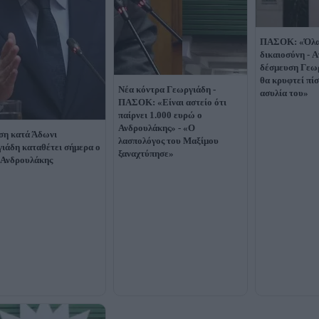
ΠΑΣΟΚ: «Όλα 
δικαιοσύνη - 
δέσμευση Γεωρ
θα κρυφτεί πί
Νέα κόντρα Γεωργιάδη -
ασυλία του»
ΠΑΣΟΚ: «Είναι αστείο ότι
παίρνει 1.000 ευρώ ο
Ανδρουλάκης» - «Ο
η κατά Άδωνι
λασπολόγος του Μαξίμου
ιάδη καταθέτει σήμερα ο
ξαναχτύπησε»
 Ανδρουλάκης