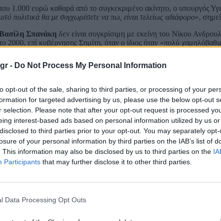
που 1.000 ευρώ καθαρά από το συγκεκριμένο ακίνητο, ο υπουργός Υγ
υτό πολιτικά θα με συγχωρέσετε να πω, είναι τελείως αδιάφορο
», σημε
Βασίλη Σπανάκη
δεν είναι συγκρίσιμη με εκείνη του Νίκου Ανδρου
το 2000, επί κυβέρνησης Σημίτη, όταν ο ίδιος ήταν «πολύ χαμηλόβαθ
 2010 «
ήταν η ισχυρότερη οικογένεια του ΠΑΣΟΚ στο Ηράκλειο της Κ
ες ημέρες μετά τις εκλογές εκείνης της χρονιάς.
gr -
Do Not Process My Personal Information
στη δήλωση πόθεν έσχες του προέδρου του ΠΑΣΟΚ. Όπως είπε, ουδέ
ν στο εξωτερικό. «
Δεν είπα ότι έβαλε τα συγκεκριμένα χρήματα στο εξ
to opt-out of the sale, sharing to third parties, or processing of your per
formation for targeted advertising by us, please use the below opt-out s
r selection. Please note that after your opt-out request is processed y
χει επιλέξει να έχει 1 εκατομμύριο ευρώ, τα μισά τα έχει φέρει εδώ
», 
eing interest-based ads based on personal information utilized by us or
disclosed to third parties prior to your opt-out. You may separately opt-
λοι κλάψα»
losure of your personal information by third parties on the IAB’s list of
. This information may also be disclosed by us to third parties on the
IA
στο δικαστήριο, λέγοντας με χαρακτηριστικό τρόπο: «
Όσο με γνωρίζε
Participants
that may further disclose it to other third parties.
νησυχήσετε σοβαρά ότι είμαι κάπου σε κώμα ή ότι έχω αποχωρήσει από
ηρίζοντας ότι η συγκεκριμένη υπόθεση τον ζημιώνει πολιτικά. «
Το
l Data Processing Opt Outs
εν είναι ωραίο να είσαι αρχηγός σοσιαλιστικού κόμματος, να μιλάς για τ
ν πουλάνε όλοι την κλάψα».