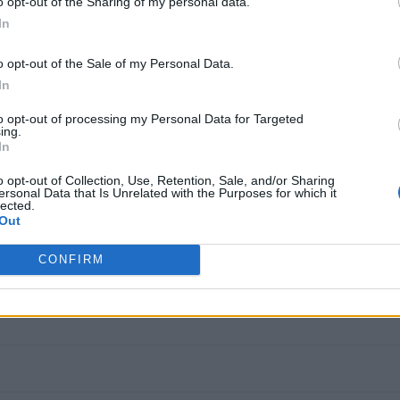
o opt-out of the Sharing of my personal data.
αιρότητα ένα θέμα που, όπως είπε, είχε αρχίσει να ξεχνιέται. «
Ένα θ
In
σει να σβήσει, το επανέφερε στην επικαιρότητα. Ο άνθρωπος δεν κάνει γ
o opt-out of the Sale of my Personal Data.
In
to opt-out of processing my Personal Data for Targeted
ing.
In
o opt-out of Collection, Use, Retention, Sale, and/or Sharing
ersonal Data that Is Unrelated with the Purposes for which it
lected.
Out
CONFIRM