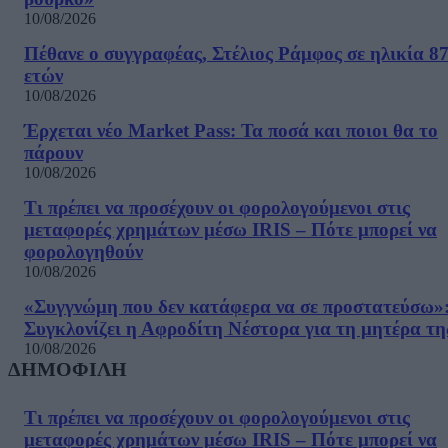
10/08/2026
Πέθανε ο συγγραφέας, Στέλιος Ράμφος σε ηλικία 8
ετών
10/08/2026
Έρχεται νέο Market Pass: Τα ποσά και ποιοι θα το
πάρουν
10/08/2026
Τι πρέπει να προσέχουν οι φορολογούμενοι στις
μεταφορές χρημάτων μέσω IRIS – Πότε μπορεί να
φορολογηθούν
10/08/2026
«Συγγνώμη που δεν κατάφερα να σε προστατεύσω»
Συγκλονίζει η Αφροδίτη Νέστορα για τη μητέρα τη
10/08/2026
ΔΗΜΟΦΙΛΗ
Τι πρέπει να προσέχουν οι φορολογούμενοι στις
μεταφορές χρημάτων μέσω IRIS – Πότε μπορεί να