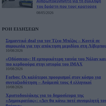
Ανθρωποκυνηγητό για τη σύλληψη
του δράστη που τους κρατούσε
08/05/2026
ΡΟΗ ΕΙΔΗΣΕΩΝ
Σημαντικό deal για τον Τζεφ Μπέζος – Κοντά σε
συμφωνία για την απόκτηση μεριδίου στη Λίβερπο
10/08/2026
«Οδύσσεια»: Η εμπορικότερη ταινία του Νόλαν και
πιο κερδοφόρα στην ιστορία του IMAX
10/08/2026
Forbes: Οι καλύτεροι προορισμοί στον κόσμο για
συνταξιοδότηση – Ανάμεσά τους 4 ελληνικοί
10/08/2026
Χριστοδουλάκης για το δημοσίευμα της
«Δημοκρατίας»: «Δεν θα κάνω ποτέ συνομιλητή το
βούρκο»