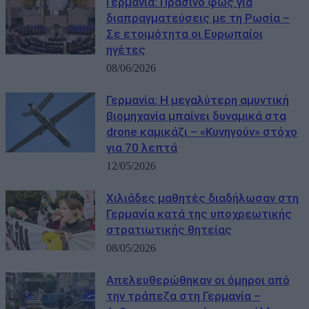
Γερμανία: Πράσινο φως για
διαπραγματεύσεις με τη Ρωσία –
Σε ετοιμότητα οι Ευρωπαίοι
ηγέτες
08/06/2026
Γερμανία: Η μεγαλύτερη αμυντική
βιομηχανία μπαίνει δυναμικά στα
drone καμικάζι – «Κυνηγούν» στόχο
για 70 λεπτά
12/05/2026
Χιλιάδες μαθητές διαδήλωσαν στη
Γερμανία κατά της υποχρεωτικής
στρατιωτικής θητείας
08/05/2026
Απελευθερώθηκαν οι όμηροι από
την τράπεζα στη Γερμανία –