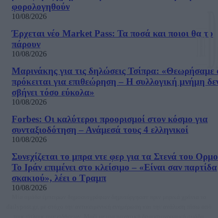
φορολογηθούν
10/08/2026
Έρχεται νέο Market Pass: Τα ποσά και ποιοι θα το
πάρουν
10/08/2026
Μαρινάκης για τις δηλώσεις Τσίπρα: «Θεωρήσαμε 
πρόκειται για επιθεώρηση – Η συλλογική μνήμη δε
σβήνει τόσο εύκολα»
10/08/2026
Forbes: Οι καλύτεροι προορισμοί στον κόσμο για
συνταξιοδότηση – Ανάμεσά τους 4 ελληνικοί
10/08/2026
Συνεχίζεται το μπρα ντε φερ για τα Στενά του Ορμο
Το Ιράν επιμένει στο κλείσιμο – «Είναι σαν παρτίδα
σκακιού», λέει ο Τραμπ
10/08/2026
Μία ομάδα έμπειρων δημοσιογράφων δημιούργησαν πριν μερικά χρόνια το
dailypost.gr, με στόχο την αντικειμενική ενημέρωση και την ανάλυση πίσω από
τους τίτλους των ειδήσεων. Μαζί με μια μαχητική δημοσιογραφική ομάδα,