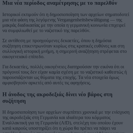
Μια νέα περίοδος αναμέτρησης με το παρελθόν
Ιστορικοί εκτιμούν ότι η δημοσιοποίηση των αρχείων σηματοδοτεί
μια νέα φάση της λεγόμενης Vergangenheitsbewältigung — της
μακράς διαδικασίας με την οποία η γερμανική κοινωνία επιχειρεί
να συμφιλιωθεί με το ναζιστικό της παρελθόν.
Σε αντίθεση με προηγούμενες δεκαετίες, όπου η δημόσια
συζήτηση επικεντρωνόταν κυρίως στις κρατικές ευθύνες και στη
συλλογική ιστορική μνήμη, η σημερινή αναζήτηση στρέφεται στο
οικογενειακό επίπεδο.
Για δεκαετίες, πολλές οικογένειες διατηρούσαν την εικόνα ότι οι
πρόγονοί τους δεν είχαν καμία σχέση με το ναζιστικό καθεστώς ή
παρουσιάζονταν ως θύματα της εποχής. Τα νέα στοιχεία όμως
αμφισβητούν αρκετές από αυτές τις αφηγήσεις.
Η άνοδος της ακροδεξιάς δίνει νέο βάρος στη
συζήτηση
Η δημοσιοποίηση των αρχείων συμπίπτει χρονικά με την ενίσχυση
της ακροδεξιάς στη Γερμανία και ιδιαίτερα του κόμματος
Εναλλακτική για τη Γερμανία (AfD), στελέχη του οποίου έχουν
κατά καιρούς υποστηρίξει ότι η χώρα θα πρέπει να πάψει να