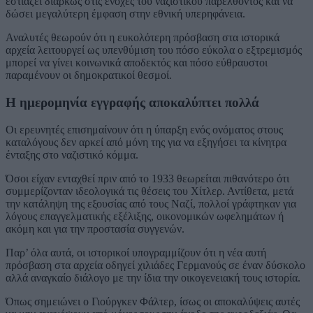
εστιάζει διαρκώς στις ενοχές του ναζιστικού παρελθόντος και να
δώσει μεγαλύτερη έμφαση στην εθνική υπερηφάνεια.
Αναλυτές θεωρούν ότι η ευκολότερη πρόσβαση στα ιστορικά
αρχεία λειτουργεί ως υπενθύμιση του πόσο εύκολα ο εξτρεμισμός
μπορεί να γίνει κοινωνικά αποδεκτός και πόσο εύθραυστοι
παραμένουν οι δημοκρατικοί θεσμοί.
Η ημερομηνία εγγραφής αποκαλύπτει πολλά
Οι ερευνητές επισημαίνουν ότι η ύπαρξη ενός ονόματος στους
καταλόγους δεν αρκεί από μόνη της για να εξηγήσει τα κίνητρα
ένταξης στο ναζιστικό κόμμα.
Όσοι είχαν ενταχθεί πριν από το 1933 θεωρείται πιθανότερο ότι
συμμερίζονταν ιδεολογικά τις θέσεις του Χίτλερ. Αντίθετα, μετά
την κατάληψη της εξουσίας από τους Ναζί, πολλοί γράφτηκαν για
λόγους επαγγελματικής εξέλιξης, οικονομικών ωφελημάτων ή
ακόμη και για την προστασία συγγενών.
Παρ’ όλα αυτά, οι ιστορικοί υπογραμμίζουν ότι η νέα αυτή
πρόσβαση στα αρχεία οδηγεί χιλιάδες Γερμανούς σε έναν δύσκολο
αλλά αναγκαίο διάλογο με την ίδια την οικογενειακή τους ιστορία.
Όπως σημειώνει ο Γιούργκεν Φάλτερ, ίσως οι αποκαλύψεις αυτές