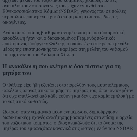
αρχείων μελών του ναζιστικού κόμματος, χιλιάδες πολίτες
ανακαλύπτουν ότι συγγενείς τους είχαν ενταχθεί στο
Εθνικοσοσιαλιστικό Κόμμα (NSDAP), γεγονός που σε πολλές
περιπτώσεις παρέμενε κρυφό ακόμη και μέσα στις ίδιες τις
οικογένειες.
Ανάμεσα σε όσους βρέθηκαν αντιμέτωποι με μια σοκαριστική
αποκάλυψη ήταν και ο διακεκριμένος Γερμανός πολιτικός
επιστήμονας Γιούργκεν Φάλτερ, ο οποίος έχει αφιερώσει μεγάλο
μέρος της επιστημονικής του καριέρας στη μελέτη του ναζισμού
και της ανόδου του Αδόλφου Χίτλερ.
Η ανακάλυψη που ανέτρεψε όσα πίστευε για τη
μητέρα του
Ο Φάλτερ είχε ήδη εξετάσει στο παρελθόν τους μεταπολεμικούς
φακέλους αποναζιστικοποίησης της μητέρας του, όπου αναφερόταν
ότι είχε απαλλαγεί από κάθε ευθύνη και δεν είχε καμία εμπλοκή με
το ναζιστικό καθεστώς.
Ωστόσο, όταν γερμανικά μέσα ενημέρωσης δημιούργησαν
διαδικτυακές μηχανές αναζήτησης βασισμένες στα επίσημα αρχεία
του ναζιστικού κόμματος, ο ίδιος ανακάλυψε ότι το όνομα της
μητέρας του εμφανιζόταν κανονικά στις λίστες μελών του NSDAP.