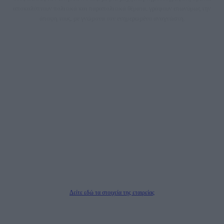
αποκαλύπτουν πολιτικά και παραπολιτικά θέματα, γράφουν επωνύμως την
άποψη τους, με γνώμονα τον ενημερωμένο αναγνώστη.
DAILYPOST.GR – ΤΑΥΤΌΤΗΤΑ
Ιδιοκτήτρια εταιρεία: «ΝΟΗΣΙΣ ΙΚΕ»
Έδρα: Δήμος Αμαρουσίου Αττικής, Αγ. Αθανασίου αρ. 21, Τ.Κ. 15125
ΑΦΜ: 801093076, Δ.Ο.Υ.: ΚΕΦΟΔΕ ΑΤΤΙΚΗΣ, E-mail: press@dailypost.gr, Τηλ.
επικοινωνίας: 2108066997
Νόμιμος Εκπρόσωπος: Ζαχαρός Σταμάτης
Μέτοχοι: Ζαχαρός Σταμάτης, Κουβαράς Γεώργιος, ΥΠΗΡΕΣΙΕΣ ΠΡΟΗΓΜΕΝΗΣ
ΤΕΧΝΟΛΟΓΙΑΣ ΠΑΡΑΓΩΓΗΣ ΟΠΤΙΚΟΑΚΟΥΣΤΙΚΩΝ ΜΕΣΩΝ ΜΕΛΕΤΩΝ ΚΑΙ
ΠΑΡΟΧΗΣ ΥΠΗΡΕΣΙΩΝ PLD PLUS ΑΝΩΝ ΕΤΑΙΡΙΑ
Δικαιούχος του ονόματος τομέα (dailypost.gr): ΝΟΗΣΙΣ ΙΚΕ
Διευθυντής/Διαχειριστής: Ζαχαρός Σταμάτης
Διευθυντής Σύνταξης: Ρενάτο Λέκκα
Δείτε εδώ τα στοιχεία της εταιρείας