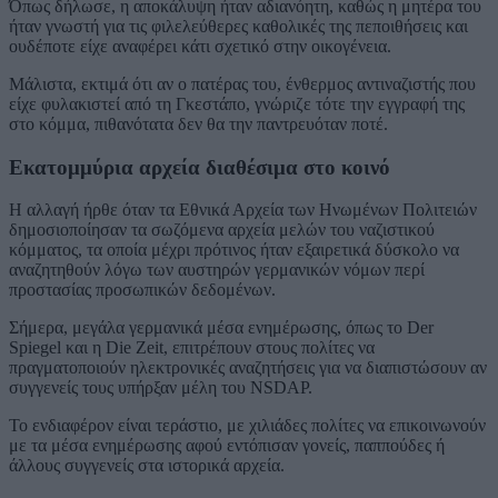
Όπως δήλωσε, η αποκάλυψη ήταν αδιανόητη, καθώς η μητέρα του
ήταν γνωστή για τις φιλελεύθερες καθολικές της πεποιθήσεις και
ουδέποτε είχε αναφέρει κάτι σχετικό στην οικογένεια.
Μάλιστα, εκτιμά ότι αν ο πατέρας του, ένθερμος αντιναζιστής που
είχε φυλακιστεί από τη Γκεστάπο, γνώριζε τότε την εγγραφή της
στο κόμμα, πιθανότατα δεν θα την παντρευόταν ποτέ.
Εκατομμύρια αρχεία διαθέσιμα στο κοινό
Η αλλαγή ήρθε όταν τα Εθνικά Αρχεία των Ηνωμένων Πολιτειών
δημοσιοποίησαν τα σωζόμενα αρχεία μελών του ναζιστικού
κόμματος, τα οποία μέχρι πρότινος ήταν εξαιρετικά δύσκολο να
αναζητηθούν λόγω των αυστηρών γερμανικών νόμων περί
προστασίας προσωπικών δεδομένων.
Σήμερα, μεγάλα γερμανικά μέσα ενημέρωσης, όπως το Der
Spiegel και η Die Zeit, επιτρέπουν στους πολίτες να
πραγματοποιούν ηλεκτρονικές αναζητήσεις για να διαπιστώσουν αν
συγγενείς τους υπήρξαν μέλη του NSDAP.
Το ενδιαφέρον είναι τεράστιο, με χιλιάδες πολίτες να επικοινωνούν
με τα μέσα ενημέρωσης αφού εντόπισαν γονείς, παππούδες ή
άλλους συγγενείς στα ιστορικά αρχεία.