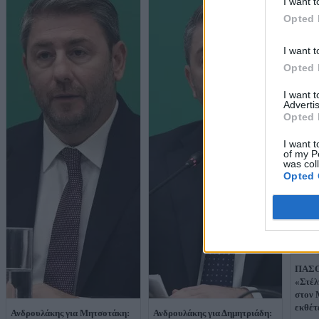
I want t
Opted 
I want t
Opted 
I want 
Advertis
Opted 
I want t
of my P
was col
Opted 
ΠΑΣΟΚ
«Στέλ
στον 
εκθέτ
Ανδρουλάκης για Μητσοτάκη:
Ανδρουλάκης για Δημητριάδη: