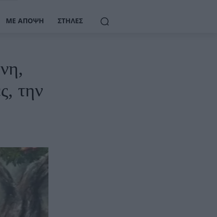
ΜΕ ΆΠΟΨΗ
ΣΤΉΛΕΣ
νη,
ς, την