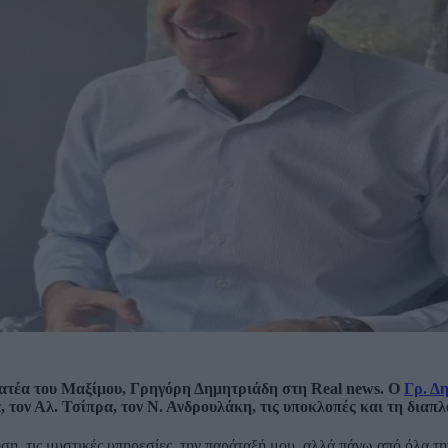
ματέα του Μαξίμου, Γρηγόρη Δημητριάδη στη Real news. Ο
Γρ. Δ
 τον Αλ. Τσίπρα, τον Ν. Ανδρουλάκη, τις υποκλοπές και τη διαπλ
η, τις μυστικές υπηρεσίες, την παράταξή μου, αλλά πάνω από όλα τη