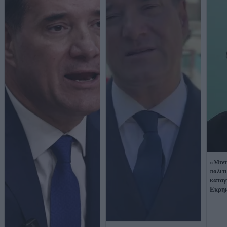
«Μιντ
πολιτ
καταγ
Εκρηκ