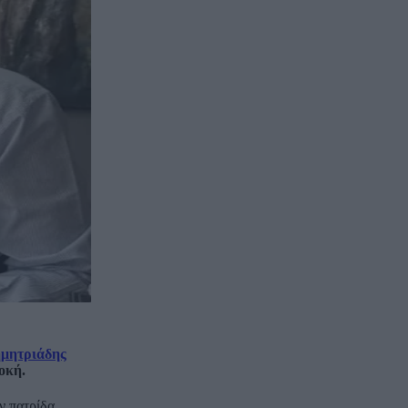
ημητριάδης
οκή.
ν πατρίδα.