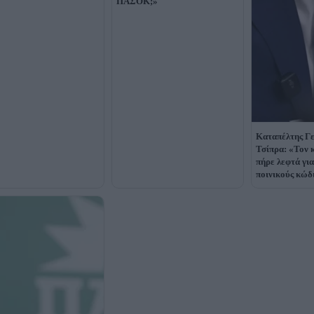
ΠΑΣΟΚ;»
Καταπέλτης Γε
Τσίπρα: «Τον 
πήρε λεφτά για
ποινικούς κώδ