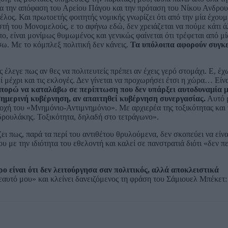
για την απόφαση του Αρείου Πάγου και την πρόταση του Νίκου Ανδρου
λος. Και πρωτοετής φοιτητής νομικής γνωρίζει ότι από την μία έχουμ
στή του Μονομελούς, ε το αφήνω εδώ, δεν χρειάζεται να πούμε κάτι ά
ο, είναι μονίμως θυμωμένος και γενικώς φαίνεται ότι τρέφεται από μί
σω. Με το κόμπλεξ πολιτική δεν κάνεις.
Τα υπόλοιπα αφορούν συγκ
εγε πως αν θες να πολιτευτείς πρέπει αν έχεις γερό στομάχι. Ε, έχ
ί μέχρι και τις εκλογές. Δεν γίνεται να προχωρήσει έτσι η χώρα… Είνα
πορώ να καταλάβω σε περίπτωση που δεν υπάρξει αυτοδυναμία μ
 σημερινή κυβέρνηση, αν απαιτηθεί κυβέρνηση συνεργασίας.
Αυτό 
εποχή του «Μνημόνιο-Αντιμνημόνιο». Με αρχιερέα της τοξικότητας και
δρουλάκης. Τοξικότητα, δηλαδή στο τετράγωνο».
ι πως, παρά τα περί του αντιθέτου θρυλούμενα, δεν σκοπεύει να είν
ου με την ιδιότητα του εθελοντή και καλεί σε πανστρατιά διότι «δεν π
ο είναι ότι δεν λειτούργησα σαν πολιτικός, αλλά αποκλειστικά
αυτό μου» και κλείνει δανειζόμενος τη φράση του Σάμιουελ Μπέκετ