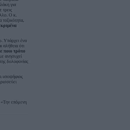
λάκη για
ε τρεις
λλο. Ο κ.
α τοξικότητα,
εκριμένα
ω. Υπάρχει ένα
ι αλήθεια ότι
ε ποιο τρόπο
με ανησυχεί
 της δολοφονίας
αι υποψήφιος
ερισσεύει
: «Την επόμενη