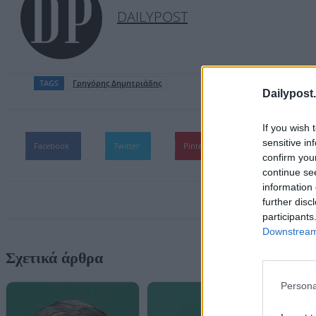
DAILYPOST
TAGS
Γρηγόρης Δημητριάδης
Dailypost.
If you wish 
sensitive in
Facebook
Twitter
Pinterest
WhatsApp
confirm you
continue se
information 
further disc
participants
Downstream 
Σχετικά άρθρα
Persona