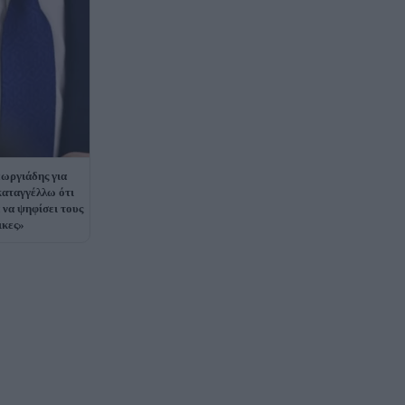
ωργιάδης για
καταγγέλλω ότι
 να ψηφίσει τους
ικες»