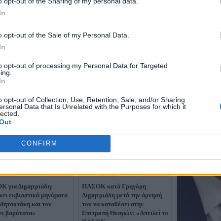
o opt-out of the Sharing of my personal data.
In
o opt-out of the Sale of my Personal Data.
In
to opt-out of processing my Personal Data for Targeted
ing.
In
o opt-out of Collection, Use, Retention, Sale, and/or Sharing
ersonal Data that Is Unrelated with the Purposes for which it
lected.
Out
CONFIRM
 για Δημητριάδη:
ΠΑΣΟΚ κατά Γρηγόρη
νει εκβιαστικά μηνύματα
Δημητριάδη μετά την άρνησή
Μητσοτάκη και τον
του να καταθέσει στην
ει βαρύτατα»
Επιτροπή Θεσμών: «Απειλεί το