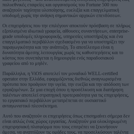
πολυεθνικές εταιρείες και οργανισμούς του Fortune 500 που
αναζητούν ταχύτητα υλοποίησης, ευελιξία και επαγγελματική
υποδομή χωρίς την ανάγκη σημαντικών αρχικών επενδύσεων.
Οι επιχειρήσεις που την επιλέγουν αποκτούν πρόσβαση σε πλήρως
εξοπλισμένα ιδιωτικά γραφεία, αίθουσες συναντήσεων, enterprise-
grade υποδομές πληροφορικής, υπηρεσίες υποστήριξης και ένα
επαγγελματικό περιβάλλον σχεδιασμένο για να υποστηρίζει την
παραγωγικότητα και την ανάπτυξη. Το αποτέλεσμα είναι η
δυνατότητα άμεσης λειτουργίας χωρίς τις καθυστερήσεις και το
κόστος που συνεπάγεται η δημιουργία ενός παραδοσιακού
γραφείου από το μηδέν.
Παράλληλα, η ViOS αποτελεί τον μοναδικό WELL-certified
operator στην Ελλάδα, εφαρμόζοντας διεθνώς αναγνωρισμένα
πρότυπα που προάγουν την υγεία, την ευεξία και την απόδοση των
εργαζομένων. Σε μια εποχή όπου η προσέλκυση και διατήρηση
ταλέντων αποτελεί στρατηγική προτεραιότητα για τις επιχειρήσεις,
το εργασιακό περιβάλλον μετατρέπεται σε ουσιαστικό
ανταγωνιστικό πλεονέκτημα.
Αυτό που αναζητούν οι επιχειρήσεις όπως επισημαίνει σήμερα δεν
είναι απλώς ένας χώρος εργασίας. Αναζητούν μια ολοκληρωμένη
επιχειρησιακή πλατφόρμα που τους επιτρέπει να ξεκινήσουν
άμεσα, να αναπτύξουν τις ομάδες τους, να προσελκύσουν ταλέντα