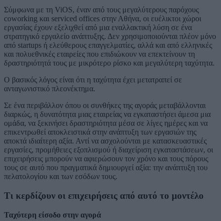
Σύμφωνα με τη ViOS, έναν από τους μεγαλύτερους παρόχους
coworking και serviced offices στην Αθήνα, οι ευέλικτοι χώροι
εργασίας έχουν εξελιχθεί από μια εναλλακτική λύση σε ένα
στρατηγικό εργαλείο ανάπτυξης. Δεν χρησιμοποιούνται πλέον μόνο
από startups ή ελεύθερους επαγγελματίες, αλλά και από ελληνικές
και πολυεθνικές εταιρείες που επιδιώκουν να επεκτείνουν τη
δραστηριότητά τους με μικρότερο ρίσκο και μεγαλύτερη ταχύτητα.
Ο βασικός λόγος είναι ότι η ταχύτητα έχει μετατραπεί σε
ανταγωνιστικό πλεονέκτημα.
Σε ένα περιβάλλον όπου οι συνθήκες της αγοράς μεταβάλλονται
διαρκώς, η δυνατότητα μιας εταιρείας να εγκαταστήσει άμεσα μια
ομάδα, να ξεκινήσει δραστηριότητα μέσα σε λίγες ημέρες και να
επικεντρωθεί αποκλειστικά στην ανάπτυξη των εργασιών της
αποκτά ιδιαίτερη αξία. Αντί να ασχολούνται με κατασκευαστικές
εργασίες, προμήθειες εξοπλισμού ή διαχείριση εγκαταστάσεων, οι
επιχειρήσεις μπορούν να αφιερώσουν τον χρόνο και τους πόρους
τους σε αυτό που πραγματικά δημιουργεί αξία: την ανάπτυξη του
πελατολογίου και των εσόδων τους.
Τι κερδίζουν οι επιχειρήσεις από αυτό το μοντέλο
Ταχύτερη είσοδο στην αγορά