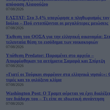
απόφαση Αλαφούζου
07/08/2026
ΕΛΣΤΑΤ: Στο 3,4% υποχώρησε ο πληθωρισμός τον
Ιούλιο – Πού εντοπίζονται οι μεγαλύτερες μειώσεις
07/08/2026
Έκθεση του ΟΟΣΑ για την ελληνική οικονομία: Στ
τελευταία θέση το εισόδημα των νοικοκυριών
07/08/2026
Υπόθεση Predator: Παραμένει στο αρχείο –
Απορρίφθηκαν τα αιτήματα Σαμαρά και Σπίρτζη
07/08/2026
«Γιατί οι Τούρκοι συρρέουν στα ελληνικά νησιά;»: 
τιμές και το φιλόξενο κλίμα
07/08/2026
Washington Post: Ο Τραμπ φέρεται να έχει διαλέξε
τον διάδοχο του – Τι είπε σε ιδιωτική συνάντηση
07/08/2026