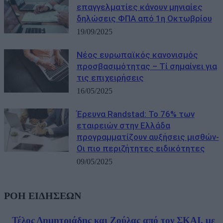
επαγγελματίες κάνουν μηνιαίες
δηλώσεις ΦΠΑ από 1η Οκτωβρίου
19/09/2025
Νέος ευρωπαϊκός κανονισμός
προσβασιμότητας – Τί σημαίνει για
τις επιχειρήσεις
16/05/2025
Έρευνα Randstad: Το 76% των
εταιρειών στην Ελλάδα
προγραμματίζουν αυξήσεις μισθών-
Oι πιο περιζήτητες ειδικότητες
09/05/2025
ΡΟΗ ΕΙΔΗΣΕΩΝ
Τέλος Δημητριάδης και Ζούλας από τον ΣΚΑΙ, με