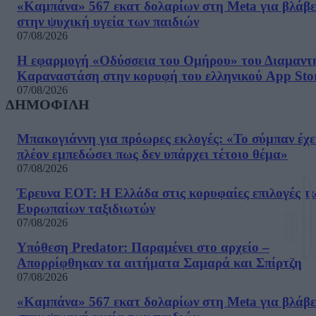
«Καμπάνα» 567 εκατ δολαρίων στη Meta για βλάβε
στην ψυχική υγεία των παιδιών
07/08/2026
Η εφαρμογή «Οδύσσεια του Ομήρου» του Διαμαντ
Καραναστάση στην κορυφή του ελληνικού App Sto
07/08/2026
ΔΗΜΟΦΙΛΗ
Μπακογιάννη για πρόωρες εκλογές: «Το σύμπαν έχε
πλέον εμπεδώσει πως δεν υπάρχει τέτοιο θέμα»
07/08/2026
Έρευνα ΕΟΤ: Η Ελλάδα στις κορυφαίες επιλογές τ
Ευρωπαίων ταξιδιωτών
07/08/2026
Υπόθεση Predator: Παραμένει στο αρχείο –
Απορρίφθηκαν τα αιτήματα Σαμαρά και Σπίρτζη
07/08/2026
«Καμπάνα» 567 εκατ δολαρίων στη Meta για βλάβε