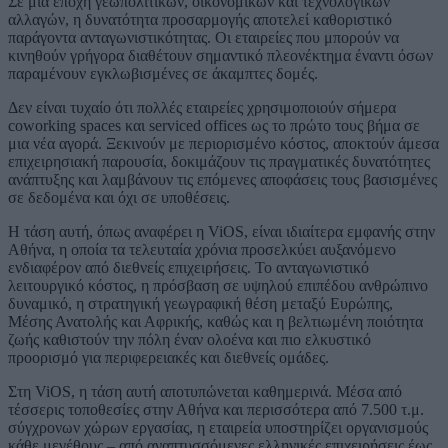
Σε μια εποχή γεωπολιτικών, οικονομικών και τεχνολογικών
αλλαγών, η δυνατότητα προσαρμογής αποτελεί καθοριστικό
παράγοντα ανταγωνιστικότητας. Οι εταιρείες που μπορούν να
κινηθούν γρήγορα διαθέτουν σημαντικό πλεονέκτημα έναντι όσων
παραμένουν εγκλωβισμένες σε άκαμπτες δομές.
Δεν είναι τυχαίο ότι πολλές εταιρείες χρησιμοποιούν σήμερα
coworking spaces και serviced offices ως το πρώτο τους βήμα σε
μια νέα αγορά. Ξεκινούν με περιορισμένο κόστος, αποκτούν άμεσα
επιχειρησιακή παρουσία, δοκιμάζουν τις πραγματικές δυνατότητες
ανάπτυξης και λαμβάνουν τις επόμενες αποφάσεις τους βασισμένες
σε δεδομένα και όχι σε υποθέσεις.
Η τάση αυτή, όπως αναφέρει η ViOS, είναι ιδιαίτερα εμφανής στην
Αθήνα, η οποία τα τελευταία χρόνια προσελκύει αυξανόμενο
ενδιαφέρον από διεθνείς επιχειρήσεις. Το ανταγωνιστικό
λειτουργικό κόστος, η πρόσβαση σε υψηλού επιπέδου ανθρώπινο
δυναμικό, η στρατηγική γεωγραφική θέση μεταξύ Ευρώπης,
Μέσης Ανατολής και Αφρικής, καθώς και η βελτιωμένη ποιότητα
ζωής καθιστούν την πόλη έναν ολοένα και πιο ελκυστικό
προορισμό για περιφερειακές και διεθνείς ομάδες.
Στη ViOS, η τάση αυτή αποτυπώνεται καθημερινά. Μέσα από
τέσσερις τοποθεσίες στην Αθήνα και περισσότερα από 7.500 τ.μ.
σύγχρονων χώρων εργασίας, η εταιρεία υποστηρίζει οργανισμούς
κάθε μεγέθους – από αναπτυσσόμενες ελληνικές επιχειρήσεις έως