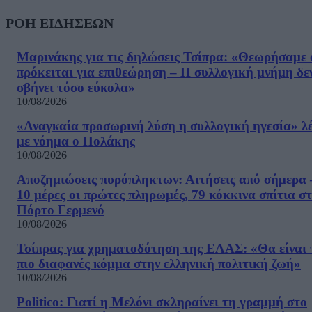
ΡΟΗ ΕΙΔΗΣΕΩΝ
Μαρινάκης για τις δηλώσεις Τσίπρα: «Θεωρήσαμε 
πρόκειται για επιθεώρηση – Η συλλογική μνήμη δε
σβήνει τόσο εύκολα»
10/08/2026
«Αναγκαία προσωρινή λύση η συλλογική ηγεσία» λέ
με νόημα ο Πολάκης
10/08/2026
Αποζημιώσεις πυρόπληκτων: Αιτήσεις από σήμερα 
10 μέρες οι πρώτες πληρωμές, 79 κόκκινα σπίτια σ
Πόρτο Γερμενό
10/08/2026
Τσίπρας για χρηματοδότηση της ΕΛΑΣ: «Θα είναι 
πιο διαφανές κόμμα στην ελληνική πολιτική ζωή»
10/08/2026
Politico: Γιατί η Μελόνι σκληραίνει τη γραμμή στο