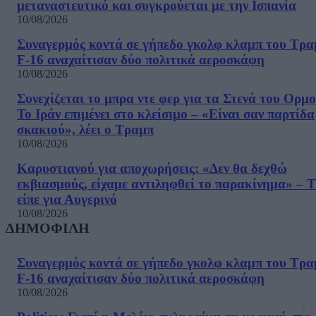
μεταναστευτικό και συγκρούεται με την Ισπανία
10/08/2026
Συναγερμός κοντά σε γήπεδο γκολφ κλαμπ του Τρα
F-16 αναχαίτισαν δύο πολιτικά αεροσκάφη
10/08/2026
Συνεχίζεται το μπρα ντε φερ για τα Στενά του Ορμο
Το Ιράν επιμένει στο κλείσιμο – «Είναι σαν παρτίδα
σκακιού», λέει ο Τραμπ
10/08/2026
Καρυστιανού για αποχωρήσεις: «Δεν θα δεχθώ
εκβιασμούς, είχαμε αντιληφθεί το παρακίνημα» – Τ
είπε για Αυγερινό
10/08/2026
ΔΗΜΟΦΙΛΗ
Συναγερμός κοντά σε γήπεδο γκολφ κλαμπ του Τρα
F-16 αναχαίτισαν δύο πολιτικά αεροσκάφη
10/08/2026