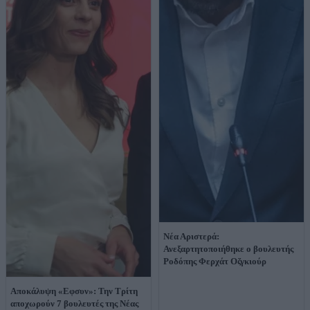
Νέα Αριστερά:
Ανεξαρτητοποιήθηκε ο βουλευτής
Ροδόπης Φερχάτ Οζγκιούρ
Αποκάλυψη «Εφσυν»: Την Τρίτη
αποχωρούν 7 βουλευτές της Νέας