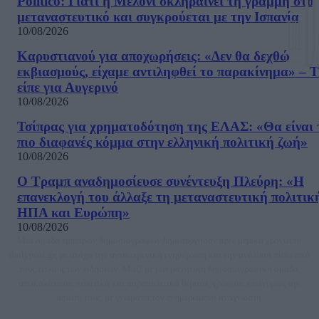
Politico: Γιατί η Μελόνι σκληραίνει τη γραμμή στο
μεταναστευτικό και συγκρούεται με την Ισπανία
10/08/2026
Καρυστιανού για αποχωρήσεις: «Δεν θα δεχθώ
εκβιασμούς, είχαμε αντιληφθεί το παρακίνημα» – Τ
είπε για Αυγερινό
10/08/2026
Τσίπρας για χρηματοδότηση της ΕΛΑΣ: «Θα είναι 
πιο διαφανές κόμμα στην ελληνική πολιτική ζωή»
10/08/2026
Ο Τραμπ αναδημοσίευσε συνέντευξη Πλεύρη: «Η
επανεκλογή του άλλαξε τη μεταναστευτική πολιτικ
ΗΠΑ και Ευρώπη»
10/08/2026
Μία ομάδα έμπειρων δημοσιογράφων δημιούργησαν πριν μερικά χρόνια το
dailypost.gr, με στόχο την αντικειμενική ενημέρωση και την ανάλυση πίσω από
τους τίτλους των ειδήσεων. Μαζί με μια μαχητική δημοσιογραφική ομάδα,
αποκαλύπτουν πολιτικά και παραπολιτικά θέματα, γράφουν επωνύμως την
άποψη τους, με γνώμονα τον ενημερωμένο αναγνώστη.