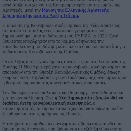
αναδιάταξη του χώρου της Κεντροαριστεράς και της ευρύτερης
Αριστεράς, μετά την
ίδρυση της Ελληνικής Αριστερής
Συμπαράταξης από τον Αλέξη Τσίπρα.
Η διάλυση της Κοινοβουλευτικής Ομάδας της Νέας Αριστεράς
σηματοδοτεί το τέλος ενός πολιτικού εγχειρήματος που
δημιουργήθηκε μετά τη διάσπαση του ΣΥΡΙΖΑ το 2023. Επτά
βουλευτές αποχώρησαν από το κόμμα, οδηγώντας την
κοινοβουλευτική του δύναμη κάτω από το όριο που απαιτείται για
τη διατήρηση Κοινοβουλευτικής Ομάδας.
Οι εξελίξεις αυτές έχουν άμεσες συνέπειες και στη λειτουργία της
Βουλής. Η Νέα Αριστερά χάνει τα κοινοβουλευτικά προνόμια που
απορρέουν από την ύπαρξη Κοινοβουλευτικής Ομάδας, όπως η
εκπροσώπηση στη Διάσκεψη των Προέδρων, οι χρόνοι ομιλίας και
η θεσμική παρουσία στις κοινοβουλευτικές διαδικασίες.
Την ίδια ώρα, το νέο πολιτικό τοπίο δημιουργεί νέα δεδομένα και
για την αντιπολίτευση. Ενώ
η Νέα Δημοκρατία εξακολουθεί να
διαθέτει άνετη κοινοβουλευτική πλειοψηφία,
ο
κατακερματισμός του προοδευτικού χώρου αποτυπώνεται πλέον
ξεκάθαρα και στους αριθμούς της Βουλής.
Η ενίσχυση της ομάδας των ανεξάρτητων βουλευτών συνδέεται
άμεσα με τις διεργασίες που βρίσκονται σε εξέλιξη γύρω από το