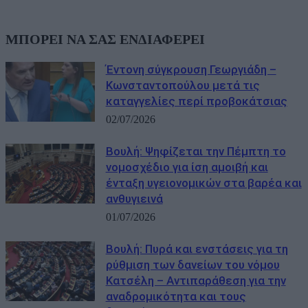
ΜΠΟΡΕΙ ΝΑ ΣΑΣ ΕΝΔΙΑΦΕΡΕΙ
Έντονη σύγκρουση Γεωργιάδη –
Κωνσταντοπούλου μετά τις
καταγγελίες περί προβοκάτσιας
02/07/2026
Βουλή: Ψηφίζεται την Πέμπτη το
νομοσχέδιο για ίση αμοιβή και
ένταξη υγειονομικών στα βαρέα και
ανθυγιεινά
01/07/2026
Βουλή: Πυρά και ενστάσεις για τη
ρύθμιση των δανείων του νόμου
Κατσέλη – Αντιπαράθεση για την
αναδρομικότητα και τους