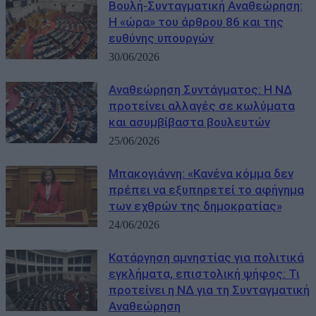
Boυλή-Συνταγματική Αναθεώρηση:
Η «ώρα» του άρθρου 86 και της
ευθύνης υπουργών
30/06/2026
Αναθεώρηση Συντάγματος: Η ΝΔ
προτείνει αλλαγές σε κωλύματα
και ασυμβίβαστα βουλευτών
25/06/2026
Μπακογιάννη: «Κανένα κόμμα δεν
πρέπει να εξυπηρετεί το αφήγημα
των εχθρών της δημοκρατίας»
24/06/2026
Κατάργηση αμνηστίας για πολιτικά
εγκλήματα, επιστολική ψήφος: Τι
προτείνει η ΝΔ για τη Συνταγματική
Αναθεώρηση