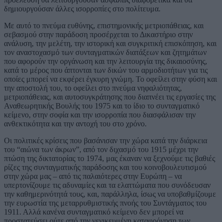
δημιουργούσαν άλλες ισορροπίες στο πολίτευμα.
Με αυτό το πνεύμα ευθύνης, επιστημονικής μετριοπάθειας, και
σεβασμού στην παράδοση προσέρχεται το Δικαστήριο στην
ανάλυση, την μελέτη, την ιστορική και συγκριτική επισκόπηση, και
τον αναστοχασμό των συνταγματικών διατάξεων και ζητημάτων
που αφορούν την οργάνωση και την λειτουργία της δικαιοσύνης,
κατά το μέρος που άπτονται των δικών του αρμοδιοτήτων για τις
οποίες μπορεί να εκφέρει έγκυρη γνώμη. Το οφείλει στην φύση και
την αποστολή του, το οφείλει στο πνεύμα νηφαλιότητας,
μετριοπάθειας, και αυτοσυγκράτησης που διαπνέει τις εργασίες της
Αναθεωρητικής Βουλής του 1975 και το ίδιο το συνταγματικό
κείμενο, στην σοφία και την ισορροπία που διασφάλισαν την
ανθεκτικότητα και την αντοχή του στο χρόνο.
Οι πολιτικές κρίσεις που βασάνισαν την χώρα κατά την διάρκεια
του “αιώνα των άκρων”, από τον διχασμό του 1915 μέχρι την
πτώση της δικτατορίας το 1974, μας έκαναν να ξεχνούμε τις βαθιές
ρίζες της συνταγματικής παράδοσης και του κοινοβουλευτισμού
στην χώρα μας – από τις παλαιότερες στην Ευρώπη – να
υπερτονίζουμε τις αδυναμίες και τα ελαττώματα που συνόδευσαν
την καθημερινότητά τους, και, παράλληλα, ίσως να υποβαθμίζουμε
την ευρωστία της μεταρρυθμιστικής πνοής του Συντάγματος του
1911. Αλλά κανένα συνταγματικό κείμενο δεν μπορεί να
προστατεύσει ούτε από την γενικευμένη καταφρόνηση των