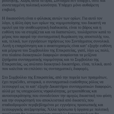
βούλησης. Χωρίς αυτά τα όρια, Σύνταγμα δεν υπάρχει, ούτε και
συντεταγμένη πολιτική κοινότητα. Υπάρχει μόνο αυθαίρετη
επιβολή.
Η δικαιοσύνη είναι ο φύλακας αυτών των ορίων. Για αυτό τον
λόγο, η άλλη όψη των ορίων της νομιμοποίησης του δικαστή να
ομιλεί για την αναθεωρητική διαδικασία, είναι το βάρος και η
ευθύνη του να στοχάζεται και να διαπιστώνει, τουλάχιστον κατά το
μέρος που αφορά την συνταγματική θωράκιση της αποστολής του,
και, τελικά, των εγγυήσεων τηρήσεως του Συντάγματος συνολικά.
Αυτή η επαγρύπνηση και ο αναστοχασμός είναι κατ’ εξοχήν ευθύνη
και μέριμνα του Συμβουλίου της Επικρατείας, γιατί, λίγο ως πολύ,
στο πλαίσιο διοικητικών διαφορών αναφύονται τα μείζονα
ζητήματα συνταγματικής νομιμότητας και το Συμβούλιο της
Επικρατείας, ως ανώτατο διοικητικό δικαστήριο, είναι, τελικά, αυτό
που καλείται να επιλύσει τις συνταγματικές διαφορές.
Στο Συμβούλιο της Επικρατείας, από την πορεία των πραγμάτων,
έχει περιέλθει, ιστορικά, ο συνταγματικά ευαίσθητος ρόλος να
λειτουργεί ως το κατ’ εξοχήν Δικαστήριο συνταγματικών διαφορών,
αλλά με τις υποχρεώσεις νηφαλιότητας, μετριοπάθειας και
αυτοσυγκράτησης που συνοδεύουν την αμιγώς δικαστική του φύση
και την συγκρότησή του αποκλειστικά από δικαστές που
σταδιοδρομούν περιβεβλημένοι με εγγυήσεις προσωπικής και
λειτουργικής ανεξαρτησίας. Άλλα πρόσωπα ή όργανα με πολιτική
προέλευση θα λειτουργούσαν ασφαλώς διαφορετικά και θα