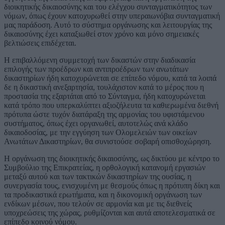
διοικητικής δικαιοσύνης και του ελέγχου συνταγματικότητος των
νόμων, όπως έχουν κατοχυρωθεί στην υπεραιωνόβια συνταγματική
μας παράδοση. Αυτό το σύστημα οργάνωσης και λειτουργίας της
δικαιοσύνης έχει καταξιωθεί στον χρόνο και μόνο σημειακές
βελτιώσεις επιδέχεται.
Η επιβαλλόμενη συμμετοχή των δικαστών στην διαδικασία
επιλογής των προέδρων και αντιπροέδρων των ανωτάτων
δικαστηρίων ήδη κατοχυρώνεται σε επίπεδο νόμου, κατά τα λοιπά
δε η δικαστική ανεξαρτησία, τουλάχιστον κατά το μέρος που η
προστασία της εξαρτάται από το Σύνταγμα, ήδη κατοχυρώνεται
κατά τρόπο που υπερκαλύπτει αξιοζήλευτα τα καθιερωμένα διεθνή
πρότυπα ώστε τυχόν διατάραξη της αρμονίας του υφιστάμενου
συστήματος, όπως έχει οργανωθεί, αυτοτελώς ανά κλάδο
δικαιοδοσίας, με την εγγύηση των Ολομελειών των οικείων
Ανωτάτων Δικαστηρίων, θα συνιστούσε σοβαρή οπισθοχώρηση.
Η οργάνωση της διοικητικής δικαιοσύνης, ως δικτύου με κέντρο το
Συμβούλιο της Επικρατείας, η ορθολογική κατανομή εργασιών
μεταξύ αυτού και των τακτικών δικαστηρίων της ουσίας, η
συνεργασία τους, ενισχυμένη με θεσμούς όπως η πρότυπη δίκη και
τα προδικαστικά ερωτήματα, και η δικονομική οργάνωση των
ενδίκων μέσων, που τελούν σε αρμονία και με τις διεθνείς
υποχρεώσεις της χώρας, ρυθμίζονται και αυτά αποτελεσματικά σε
επίπεδο κοινού νόμου.