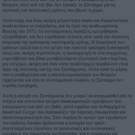
θεσμών, ούτε από την βία. Δεν έφταιξε το Σύνταγμα για τις
πολιτικές και πολιτειακές κρίσεις που βίωσε η χώρα.
Αντίστοιχη, και ίσως ακόμη μεγαλύτερη σοφία και διορατικότητα
αναδεικνύουν οι συζητήσεις, και το έργο της αναθεωρητικής
Βουλής του 1975. Οι συνταγματικές διατάξεις εμετρήθησαν,
εζυγίσθησαν, και δεν ευρέθησαν ελλιπείς ούτε κατά την δύσκολη
συγκυρία της πρόσφατης οικονομικής κρίσης. Η διαχείριση των
κρίσεων (αλλά και η στο μέτρο του εφικτού πρόληψη ή αποτροπή
τους) και, ακόμη περισσότερο, η προσαρμογή σε ένα συγχρόνως
ευμετάβλητο και βίαια μεταβαλλόμενο εξωτερικό (και επομένως
μη ελέγξιμο, ακόμη και όταν είναι προβλέψιμο) περιβάλλον είναι
έργο της πολιτικής και όχι του Συντάγματος. Αλλά κατά το μέρος
που η σταθερότητα και η αποτελεσματικότητα των θεσμών
εξαρτώνται και από το συνταγματικό πλαίσιο, το Σύνταγμα δεν
ευρέθη λιποβαρές.
Αυτή η αντοχή του Συντάγματος δεν μπορεί να αποχωρισθεί από το
στέρεο και συνεκτικό πλέγμα δικαιοκρατικών εγγυήσεων που
κατοχυρώνει και από τον βαθύ, αλλά νηφάλιο και πειθαρχημένο
δικαστικό έλεγχο που διασφαλίζει την διηνεκή επικαιρότητα και
αποτελεσματικότητά του. Στον πυρήνα δε αυτών των εγγυήσεων
του κράτους δικαίου βρίσκονται η ισοτιμία των τριών
συντεταγμένων εξουσιών, οι προσωπικές και λειτουργικές
εγγυήσεις της δικαστικής ανεξαρτησίας, και η οργάνωση της