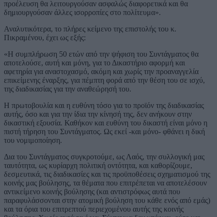
προέλευση θα λειτουργούσαν ασφαλώς διαφορετικά και θα
δημιουργούσαν άλλες ισορροπίες στο πολίτευμα».
Αναλυτικότερα, το πλήρες κείμενο της επιστολής του κ.
Πικραμένου, έχει ως εξής:
«Η συμπλήρωση 50 ετών από την ψήφιση του Συντάγματος θα
αποτελούσε, αυτή και μόνη, για το Δικαστήριο αφορμή και
αφετηρία για αναστοχασμό, ακόμη και χωρίς την προαναγγελία
επικείμενης έναρξης, για πέμπτη φορά από την θέση του σε ισχύ,
της διαδικασίας για την αναθεώρησή του.
Η πρωτοβουλία και η ευθύνη τόσο για το προϊόν της διαδικασίας
αυτής, όσο και για την ίδια την κίνησή της, δεν ανήκουν στην
δικαστική εξουσία. Καθήκον και ευθύνη του δικαστή είναι μόνο η
πιστή τήρηση του Συντάγματος. Ως εκεί -και μόνο- φθάνει η δική
του νομιμοποίηση.
Δια του Συντάγματος συγκροτούμε, ως Λαός, την συλλογική μας
ταυτότητα, ως κυρίαρχη πολιτική οντότητα, και καθορίζουμε,
δεσμευτικά, τις διαδικασίες και τις προϋποθέσεις σχηματισμού της
κοινής μας βούλησης, τα θέματα που επιτρέπεται να αποτελέσουν
αντικείμενο κοινής βούλησης (και αντιστρόφως αυτά που
παραφυλάσσονται στην ατομική βούληση του κάθε ενός από εμάς)
και τα όρια του επιτρεπτού περιεχομένου αυτής της κοινής