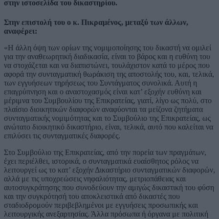
στην ιστοσελίδα του δικαστηρίου.
Στην επιστολή του ο κ. Πικραμένος, μεταξύ των άλλων,
αναφέρει:
«Η άλλη όψη των ορίων της νομιμοποίησης του δικαστή να ομιλεί
για την αναθεωρητική διαδικασία, είναι το βάρος και η ευθύνη του
να στοχάζεται και να διαπιστώνει, τουλάχιστον κατά το μέρος που
αφορά την συνταγματική θωράκιση της αποστολής του, και, τελικά,
των εγγυήσεων τηρήσεως του Συντάγματος συνολικά. Αυτή η
επαγρύπνηση και ο αναστοχασμός είναι κατ’ εξοχήν ευθύνη και
μέριμνα του Συμβουλίου της Επικρατείας, γιατί, λίγο ως πολύ, στο
πλαίσιο διοικητικών διαφορών αναφύονται τα μείζονα ζητήματα
συνταγματικής νομιμότητας και το Συμβούλιο της Επικρατείας, ως
ανώτατο διοικητικό δικαστήριο, είναι, τελικά, αυτό που καλείται να
επιλύσει τις συνταγματικές διαφορές.
Στο Συμβούλιο της Επικρατείας, από την πορεία των πραγμάτων,
έχει περιέλθει, ιστορικά, ο συνταγματικά ευαίσθητος ρόλος να
λειτουργεί ως το κατ’ εξοχήν Δικαστήριο συνταγματικών διαφορών,
αλλά με τις υποχρεώσεις νηφαλιότητας, μετριοπάθειας και
αυτοσυγκράτησης που συνοδεύουν την αμιγώς δικαστική του φύση
και την συγκρότησή του αποκλειστικά από δικαστές που
σταδιοδρομούν περιβεβλημένοι με εγγυήσεις προσωπικής και
λειτουργικής ανεξαρτησίας. Άλλα πρόσωπα ή όργανα με πολιτική