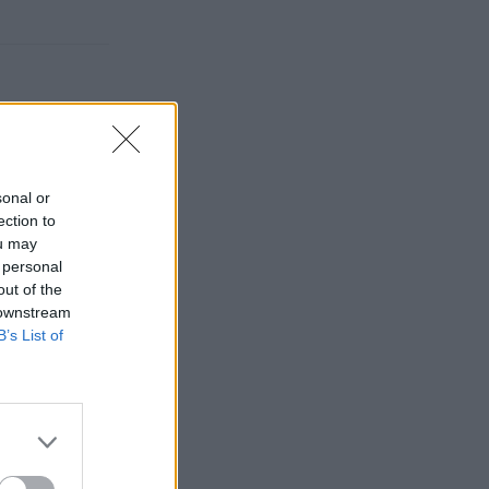
sonal or
ection to
ou may
 personal
out of the
 downstream
B’s List of