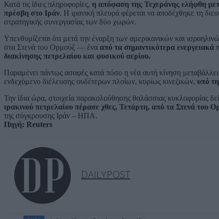
Κατά τις ίδιες πληροφορίες,
η απόφαση της Τεχεράνης ελήφθη μετ
πρέσβη στο Ιράν
. Η ιρανική πλευρά φέρεται να αποδέχθηκε τη διε
στρατηγικής συνεργασίας των δύο χωρών.
Υπενθυμίζεται ότι μετά την έναρξη των αμερικανικών και ισραηλινώ
στα Στενά του Ορμούζ — ένα
από τα σημαντικότερα ενεργειακά 
διακίνησης πετρελαίου και φυσικού αερίου.
Παραμένει πάντως ασαφές κατά πόσο η νέα αυτή κίνηση μεταβάλλει 
ενδεχόμενο διέλευσης ουδέτερων πλοίων, κυρίως κινεζικών,
υπό τη
Την ίδια ώρα, στοιχεία παρακολούθησης θαλάσσιας κυκλοφορίας δε
ιρακινού πετρελαίου πέρασε χθες, Τετάρτη, από τα Στενά του Ο
της σύγκρουσης Ιράν – ΗΠΑ.
Πηγή: Reuters
DAILYPOST