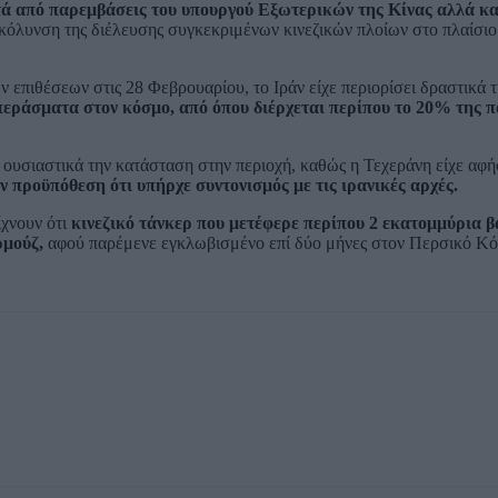
ά από παρεμβάσεις του υπουργού Εξωτερικών της Κίνας αλλά και
υκόλυνση της διέλευσης συγκεκριμένων κινεζικών πλοίων στο πλαίσιο
ν επιθέσεων στις 28 Φεβρουαρίου, το Ιράν είχε περιορίσει δραστικά 
περάσματα στον κόσμο, από όπου διέρχεται περίπου το 20% της 
ουσιαστικά την κατάσταση στην περιοχή, καθώς η Τεχεράνη είχε αφήσ
ν προϋπόθεση ότι υπήρχε συντονισμός με τις ιρανικές αρχές.
ίχνουν ότι
κινεζικό τάνκερ που μετέφερε περίπου 2 εκατομμύρια β
ρμούζ,
αφού παρέμενε εγκλωβισμένο επί δύο μήνες στον Περσικό Κόλ