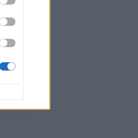
νά του Ορμούζ
 χωρίς εμάς» –
α προς ΗΠΑ και