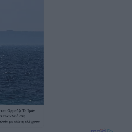
 του Ορμούζ: Το Ιράν
ει τον κλοιό στη
πλοΐα με «ζώνη ελέγχου»