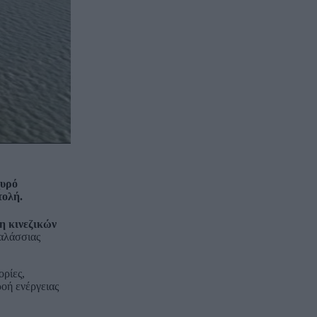
χυρό
τολή.
ση κινεζικών
θαλάσσιας
ρίες,
ροή ενέργειας