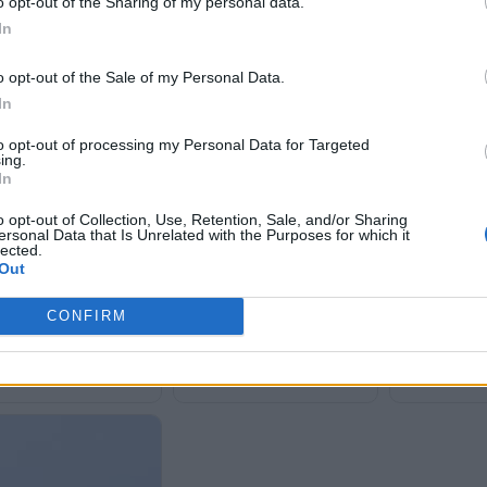
o opt-out of the Sharing of my personal data.
In
o opt-out of the Sale of my Personal Data.
In
to opt-out of processing my Personal Data for Targeted
ing.
In
o opt-out of Collection, Use, Retention, Sale, and/or Sharing
ersonal Data that Is Unrelated with the Purposes for which it
lected.
Out
Κοντά σε συμφωνία Ιράν
Ιράν: «Τα Στε
Μέση Ανατολή: Πώς ο πόλεμος
μάν για τα Στενά του
δεν ελέγχονται
CONFIRM
Ιράν και ΗΠΑ μπορεί να
ζ - «Τέλη υπηρεσιών»
Σκληρό μήνυμ
αλλάξει το παγκόσμιο εμπόριο
ια διόδια
συμμάχους