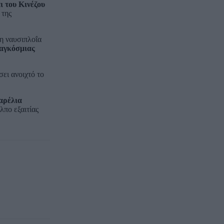
 του Κινέζου
 της
τη ναυσιπλοΐα
παγκόσμιας
ει ανοιχτό το
αρέλια
πο εξαιτίας