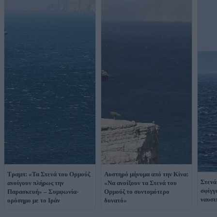
Τραμπ: «Τα Στενά του Ορμούζ
Αυστηρό μήνυμα από την Κίνα:
Στενά
ανοίγουν πλήρως την
«Να ανοίξουν τα Στενά του
σφίγγ
Παρασκευή» – Συμφωνία-
Ορμούζ το συντομότερο
ναυσι
ορόσημο με το Ιράν
δυνατό»