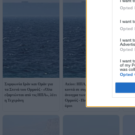
I want t
Opted 
I want t
Opted 
I want 
Advertis
Opted 
I want t
of my P
was col
Opted 
NYT: 
Συμφωνία Ιράν και Ομάν για
Axios: ΗΠΑ, Ιράν και Ομάν
και Ο
τα Στενά του Ορμούζ - «Όλα
κοντά σε συμφωνία για το
Ορμού
εξαρτώνται από τις ΗΠΑ», λέει
άνοιγμα των Στενών του
αντί γ
η Τεχεράνη
Ορμούζ - Ποιοι είναι οι βασικοί
όροι