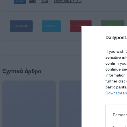
TAGS
Ιράν
Κίνα
Στενά του Ορμούζ
Facebook
Twitter
Pinterest
WhatsApp
Dailypost.
If you wish 
sensitive in
confirm you
continue se
Σχετικά άρθρα
information 
further disc
participants
Downstream 
Persona