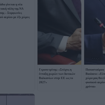
άδα γίνεται η νέα
ειακή πύλη της ΝΑ
ης – Συμφωνίες
ού αερίου με έξι χώρες
Γεραπετρίτης: «Στόχος η
Παπασταύρου 
ένταξη χωρών των Δυτικών
Business: «Eλπ
Βαλκανίων στην ΕΕ ως το
χώρα μας θα ε
2027»
φυσικού αερίο
χρόνια»