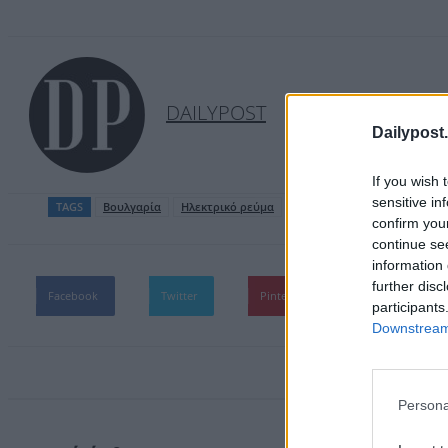
DAILYPOST
Dailypost.
If you wish 
sensitive in
TAGS
Βουλγαρία
Ηλεκτρικό ρεύμα
confirm you
continue se
information 
further disc
Facebook
Twitter
Pinterest
WhatsApp
participants
Downstream 
Persona