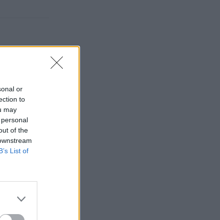
sonal or
ection to
ou may
 personal
out of the
 downstream
B’s List of