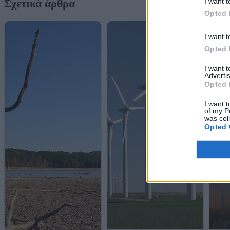
I want t
Σχετικά άρθρα
Opted 
I want t
Opted 
I want 
Advertis
Opted 
I want t
of my P
was col
Opted 