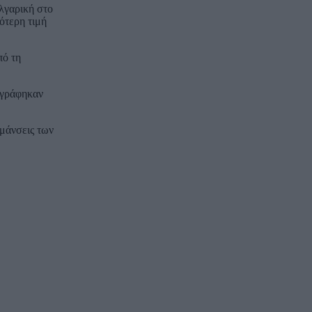
λγαρική στο
ότερη τιμή
πό τη
αγράφηκαν
υμάνσεις των