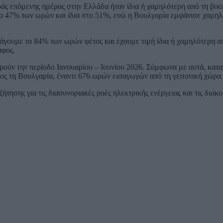
ράς επόμενης ημέρας στην Ελλάδα ήταν ίδια ή χαμηλότερη από τη βου
ο 47% των ωρών και ίδια στο 51%, ενώ η Βουλγαρία εμφάνισε χαμηλ
άγουμε το 84% των ωρών φέτος και έχουμε τιμή ίδια ή χαμηλότερη α
άφος.
ορούν την περίοδο Ιανουαρίου – Ιουνίου 2026. Σύμφωνα με αυτά, κατ
ρος τη Βουλγαρία, έναντι 676 ωρών εισαγωγών από τη γειτονική χώρα.
τησης για τις διασυνοριακές ροές ηλεκτρικής ενέργειας και τις διακ