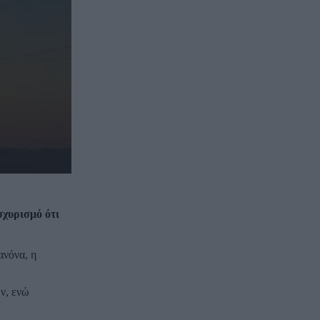
χυρισμό ότι
ανόνα, η
ν, ενώ