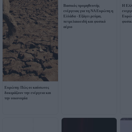
Βασικός προμηθευτής
Η Ελλ
ενέργειας για τη ΝΑ Ευρώπη η
ενεργ
Ελλάδα - Εξάγει ρεύμα,
Ευρώπ
πετρελαιοειδή και φυσικό
φυσικ
αέριο
Ευρώπη: Πώς οι καύσωνες
δοκιμάζουν την ενέργεια και
την οικονομία