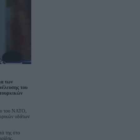
ια των
νέλευσης του
 τουρκικών
δου του ΝΑΤΟ,
χωρικών υδάτων
τά της στο
ιρίδης.