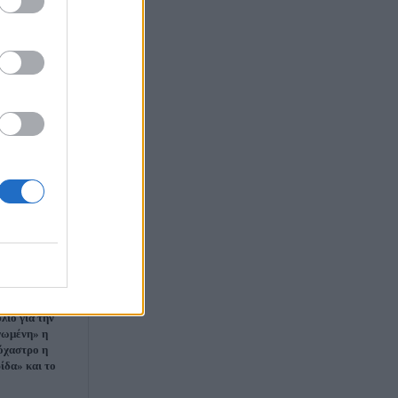
ο
ιο για την
γωμένη» η
τόχαστρο η
ίδα» και το