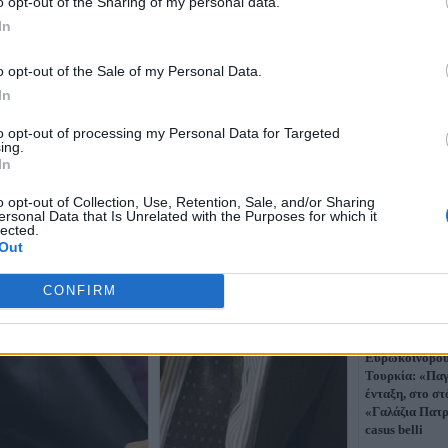
o opt-out of the Sharing of my personal data.
In
o opt-out of the Sale of my Personal Data.
In
to opt-out of processing my Personal Data for Targeted
ing.
In
o opt-out of Collection, Use, Retention, Sale, and/or Sharing
ersonal Data that Is Unrelated with the Purposes for which it
lected.
Out
CONFIRM
Καταπέλτης τ
Ευρωκοινοβούλ
Τουρκία: «Πα
ένταξη, στο σ
«Γαλάζια Πατρ
casus belli