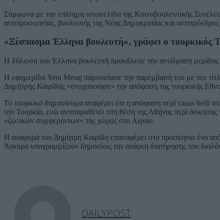
Σύμφωνα με την επίσημη ιστοσελίδα της Κοινοβουλευτικής Συνέλευ
αντιπροσωπείας, βουλευτής της Νέας Δημοκρατίας και αντιπρόεδρο
«Ξέσπασμα Έλληνα βουλευτή», γράφει ο τουρκικός 
Η δήλωση του Έλληνα βουλευτή προκάλεσε την αντίδραση μερίδας
Η εφημερίδα Yeni Mesaj παρουσίασε την παρέμβασή του με τον τίτλ
Δημήτρης Καιρίδης «στοχοποίησε» την απόφαση της τουρκικής Εθν
Το τουρκικό δημοσίευμα αναφέρει ότι η απόφαση περί casus belli α
την Τουρκία, ενώ αντιπαραθέτει στη θέση της Αθήνας περί άσκησης
«ζωτικών συμφερόντων» της χώρας στο Αιγαίο.
Η αναφορά του Δημήτρη Καιρίδη επαναφέρει στο προσκήνιο ένα από 
Άγκυρα υπογραμμίζουν δημοσίως την ανάγκη διατήρησης του διαλόγο
DAILYPOST