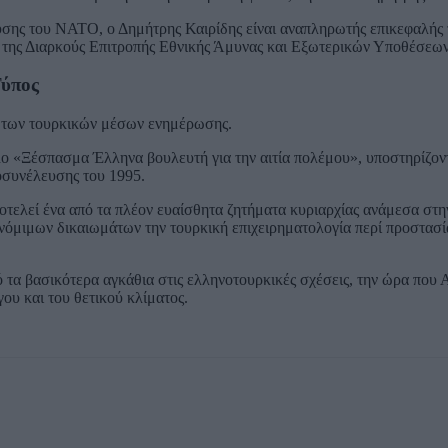
σης του ΝΑΤΟ, ο Δημήτρης Καιρίδης είναι αναπληρωτής επικεφαλής 
ς της Διαρκούς Επιτροπής Εθνικής Άμυνας και Εξωτερικών Υποθέσεων
Τύπος
 των τουρκικών μέσων ενημέρωσης.
ο «Ξέσπασμα Έλληνα βουλευτή για την αιτία πολέμου», υποστηρίζοντ
οσυνέλευσης του 1995.
ποτελεί ένα από τα πλέον ευαίσθητα ζητήματα κυριαρχίας ανάμεσα στ
 νόμιμων δικαιωμάτων την τουρκική επιχειρηματολογία περί προστασί
τα βασικότερα αγκάθια στις ελληνοτουρκικές σχέσεις, την ώρα που 
υ και του θετικού κλίματος.