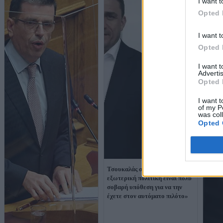
I want t
Opted 
I want t
Opted 
I want 
Advertis
Opted 
I want t
of my P
was col
Opted 
Τσουκαλάς σε Μητσοτάκη: «Η
εξωτερική πολιτική είναι πολύ
σοβαρή υπόθεση για να την
έχετε στον αυτόματο πιλότο»