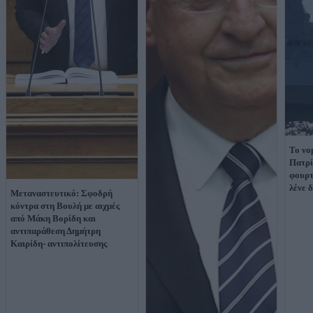
Το νο
Πατρί
φουρτ
λένε 
Μεταναστευτικό: Σφοδρή
κόντρα στη Βουλή με αιχμές
από Μάκη Βορίδη και
αντιπαράθεση Δημήτρη
Καιρίδη- αντιπολίτευσης