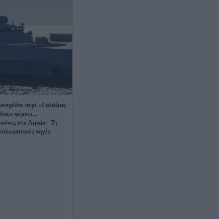
μοσχέδιο περί «Γαλάζιας
δας» φέρνει...
ούνες στο Αιγαίο - Τι
διπλωματικές πηγές