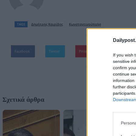
TAGS
Δημήτρης Καιρίδης
Κωνσταντινούπολη
Dailypost.
Facebook
Twitter
Pinterest
WhatsApp
If you wish 
sensitive in
confirm you
continue se
information 
further disc
participants
Σχετικά άρθρα
Downstream 
Persona