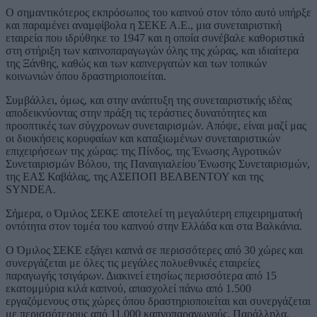
Ο σημαντικότερος εκπρόσωπος του καπνού στον τόπο αυτό υπήρξε
και παραμένει αναμφίβολα η ΣΕΚΕ Α.Ε., μια συνεταιριστική
εταιρεία που ιδρύθηκε το 1947 και η οποία συνέβαλε καθοριστικά
στη στήριξη των καπνοπαραγωγών όλης της χώρας, και ιδιαίτερα
της Ξάνθης, καθώς και των καπνεργατών και των τοπικών
κοινωνιών όπου δραστηριοποιείται.
Συμβάλλει, όμως, και στην ανάπτυξη της συνεταιριστικής ιδέας
αποδεικνύοντας στην πράξη τις τεράστιες δυνατότητες και
προοπτικές των σύγχρονων συνεταιρισμών. Απόψε, είναι μαζί μας
οι διοικήσεις κορυφαίων και καταξιωμένων συνεταιριστικών
επιχειρήσεων της χώρας: της Πίνδος, της Ένωσης Αγροτικών
Συνεταιρισμών Βόλου, της Παναιγιαλείου Ένωσης Συνεταιρισμών,
της ΕΑΣ Καβάλας, της ΑΣΕΠΟΠ ΒΕΛΒΕΝΤΟΥ και της
SYNDEA.
Σήμερα, ο Όμιλος ΣΕΚΕ αποτελεί τη μεγαλύτερη επιχειρηματική
οντότητα στον τομέα του καπνού στην Ελλάδα και στα Βαλκάνια.
Ο Όμιλος ΣΕΚΕ εξάγει καπνά σε περισσότερες από 30 χώρες και
συνεργάζεται με όλες τις μεγάλες πολυεθνικές εταιρείες
παραγωγής τσιγάρων. Διακινεί ετησίως περισσότερα από 15
εκατομμύρια κιλά καπνού, απασχολεί πάνω από 1.500
εργαζόμενους στις χώρες όπου δραστηριοποιείται και συνεργάζεται
με περισσότερους από 11.000 καπνοπαραγωγούς. Παράλληλα,