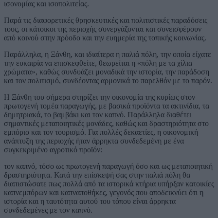
ισονομίας και ισοπολιτείας.
Παρά τις διαφορετικές θρησκευτικές και πολιτιστικές παραδόσεις
τους, οι κάτοικοι της περιοχής συνεργάζονται και συνεισφέρουν
από κοινού στην πρόοδο και την ευημερία της τοπικής κοινωνίας.
Παράλληλα, η Ξάνθη, και ιδιαίτερα η παλιά πόλη, την οποία είχατε
την ευκαιρία να επισκεφθείτε, θεωρείται η «πόλη με τα χίλια
χρώματα», καθώς συνδυάζει μοναδικά την ιστορία, την παράδοση
και τον πολιτισμό, συνδέοντας αρμονικά το παρελθόν με το παρόν.
Η Ξάνθη του σήμερα στηρίζει την οικονομία της κυρίως στον
πρωτογενή τομέα παραγωγής, με βασικά προϊόντα τα ακτινίδια, τα
δημητριακά, το βαμβάκι και τον καπνό. Παράλληλα διαθέτει
σημαντικές μεταποιητικές μονάδες, καθώς και δραστηριότητα στο
εμπόριο και τον τουρισμό. Για πολλές δεκαετίες, η οικονομική
ανάπτυξη της περιοχής ήταν άρρηκτα συνδεδεμένη με ένα
συγκεκριμένο αγροτικό προϊόν:
τον καπνό, τόσο ως πρωτογενή παραγωγή όσο και ως μεταποιητική
δραστηριότητα. Κατά την επίσκεψή σας στην παλιά πόλη θα
διαπιστώσατε πως πολλά από τα ιστορικά κτήρια υπήρξαν κατοικίες
καπνεμπόρων και καπναποθήκες, γεγονός που αποδεικνύει ότι η
ιστορία και η ταυτότητα αυτού του τόπου είναι άρρηκτα
συνδεδεμένες με τον καπνό.