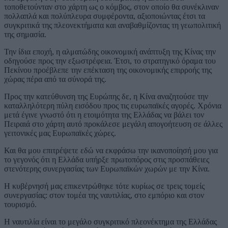
τοποθετούνταν στο χάρτη ως ο κόμβος, στον οποίο θα συνέκλιναν
πολλαπλά και πολύπλευρα συμφέροντα, αξιοποιώντας έτσι τα
συγκριτικά της πλεονεκτήματα και αναβαθμίζοντας τη γεωπολιτική
της σημασία.
Την ίδια εποχή, η αλματώδης οικονομική ανάπτυξη της Κίνας την
οδηγούσε προς την εξωστρέφεια. Έτσι, το στρατηγικό όραμα του
Πεκίνου προέβλεπε την επέκταση της οικονομικής επιρροής της
χώρας πέρα από τα σύνορά της.
Προς την κατεύθυνση της Ευρώπης δε, η Κίνα αναζητούσε την
καταλληλότερη πύλη εισόδου προς τις ευρωπαϊκές αγορές. Χρόνια
μετά έγινε γνωστό ότι η ετοιμότητα της Ελλάδας να βάλει τον
Πειραιά στο χάρτη αυτό προκάλεσε μεγάλη απογοήτευση σε άλλες
γειτονικές μας Ευρωπαϊκές χώρες.
Και θα μου επιτρέψετε εδώ να εκφράσω την ικανοποίησή μου για
το γεγονός ότι η Ελλάδα υπήρξε πρωτοπόρος στις προσπάθειες
στενότερης συνεργασίας των Ευρωπαϊκών χωρών με την Κίνα.
Η κυβέρνησή μας επικεντρώθηκε τότε κυρίως σε τρεις τομείς
συνεργασίας: στον τομέα της ναυτιλίας, στο εμπόριο και στον
τουρισμό.
Η ναυτιλία είναι το μεγάλο συγκριτικό πλεονέκτημα της Ελλάδας