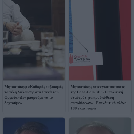
Μητσοτάκης: «Καθαρός εκβιασμός
Μητσοτάκης στις εγκαταστάσεις
τα τέλη διέλευσης στα Στενά του
της Coca-Cola 3Ε: «Η πολιτική
Ορμούζ - Δεν μπορούμε να το
σταθερότητα προϋπόθεση
δεχτούμε»
επενδύσεων» - Επενδυτικό πλάνο
180 εκατ. ευρώ