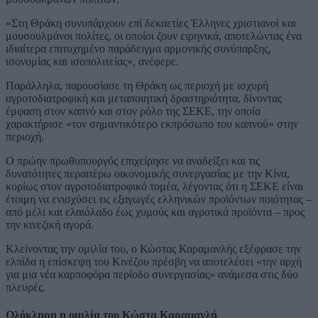
«Στη Θράκη συνυπάρχουν επί δεκαετίες Έλληνες χριστιανοί και
μουσουλμάνοι πολίτες, οι οποίοι ζουν ειρηνικά, αποτελώντας ένα
ιδιαίτερα επιτυχημένο παράδειγμα αρμονικής συνύπαρξης,
ισονομίας και ισοπολιτείας», ανέφερε.
Παράλληλα, παρουσίασε τη Θράκη ως περιοχή με ισχυρή
αγροτοδιατροφική και μεταποιητική δραστηριότητα, δίνοντας
έμφαση στον καπνό και στον ρόλο της ΣΕΚΕ, την οποία
χαρακτήρισε «τον σημαντικότερο εκπρόσωπο του καπνού» στην
περιοχή.
Ο πρώην πρωθυπουργός επιχείρησε να αναδείξει και τις
δυνατότητες περαιτέρω οικονομικής συνεργασίας με την Κίνα,
κυρίως στον αγροτοδιατροφικό τομέα, λέγοντας ότι η ΣΕΚΕ είναι
έτοιμη να ενισχύσει τις εξαγωγές ελληνικών προϊόντων ποιότητας –
από μέλι και ελαιόλαδο έως χυμούς και αγροτικά προϊόντα – προς
την κινεζική αγορά.
Κλείνοντας την ομιλία του, ο Κώστας Καραμανλής εξέφρασε την
ελπίδα η επίσκεψη του Κινέζου πρέσβη να αποτελέσει «την αρχή
για μια νέα καρποφόρα περίοδο συνεργασίας» ανάμεσα στις δύο
πλευρές.
Ολόκληρη η ομιλία του Κώστα Καραμανλή