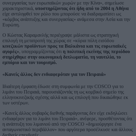
συνεργασίας των ευρωπαϊκών χωρών με την Κίνα», σημείωσε
χαρακτηριστικά,
υποστηρίζοντας ότι ήδη από το 2004 η Αθήνα
είχε αντιληφθεί τον ρόλο που μπορούσε να διαδραματίσει ως
«κόμβος ανάπτυξης και συνεργασίας» ανάμεσα στην Ασία και την
Ευρώπη.
Ο Κώστας Καραμανλής περιέγραψε μάλιστα ως στρατηγική
επιλογή τη μετατροπή της χώρας σε «κύρια πύλη εισόδου
κινεζικών προϊόντων προς τα Βαλκάνια και τις ευρωπαϊκές
αγορές»
, υπογραμμίζοντας ότι
η πολιτική εκείνης της περιόδου
στηρίχθηκε στην οικονομική διπλωματία, τη ναυτιλία, το
εμπόριο και τον τουρισμό.
«Κανείς άλλος δεν ενδιαφερόταν για τον Πειραιά»
Ιδιαίτερη έμφαση έδωσε στη συμφωνία με την COSCO για το
λιμάνι του Πειραιά, παρουσιάζοντάς τη ως κομβικό σημείο της
ελληνοκινεζικής σχέσης αλλά και ως επιλογή που δικαιώθηκε εκ
των υστέρων.
«Κανείς άλλος σοβαρός διεθνής παράγοντας δεν είχε εκδηλώσει
ενδιαφέρον για το λιμάνι του Πειραιά», ανέφερε, προσθέτοντας ότι
η ανάπτυξη του λιμανιού από την COSCO «δημιούργησε ένα
ανταγωνιστικό περιβάλλον» που αργότερα προσέλκυσε και άλλους
διεθνείς επενδυτές.