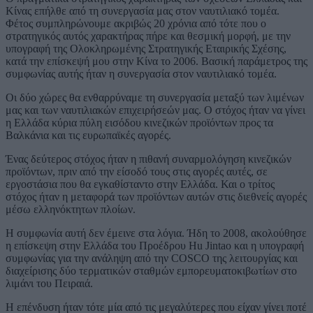
Κίνας επήλθε από τη συνεργασία μας στον ναυτιλιακό τομέα.
Φέτος συμπληρώνουμε ακριβώς 20 χρόνια από τότε που ο
στρατηγικός αυτός χαρακτήρας πήρε και θεσμική μορφή, με την
υπογραφή της Ολοκληρωμένης Στρατηγικής Εταιρικής Σχέσης,
κατά την επίσκεψή μου στην Κίνα το 2006. Βασική παράμετρος της
συμφωνίας αυτής ήταν η συνεργασία στον ναυτιλιακό τομέα.
Οι δύο χώρες θα ενθαρρύναμε τη συνεργασία μεταξύ των λιμένων
μας και των ναυτιλιακών επιχειρήσεών μας. Ο στόχος ήταν να γίνει
η Ελλάδα κύρια πύλη εισόδου κινεζικών προϊόντων προς τα
Βαλκάνια και τις ευρωπαϊκές αγορές.
Ένας δεύτερος στόχος ήταν η πιθανή συναρμολόγηση κινεζικών
προϊόντων, πριν από την είσοδό τους στις αγορές αυτές, σε
εργοστάσια που θα εγκαθίσταντο στην Ελλάδα. Και ο τρίτος
στόχος ήταν η μεταφορά των προϊόντων αυτών στις διεθνείς αγορές
μέσω ελληνόκτητων πλοίων.
Η συμφωνία αυτή δεν έμεινε στα λόγια. Ήδη το 2008, ακολούθησε
η επίσκεψη στην Ελλάδα του Προέδρου Hu Jintao και η υπογραφή
συμφωνίας για την ανάληψη από την COSCO της λειτουργίας και
διαχείρισης δύο τερματικών σταθμών εμπορευματοκιβωτίων στο
λιμάνι του Πειραιά.
Η επένδυση ήταν τότε μία από τις μεγαλύτερες που είχαν γίνει ποτέ