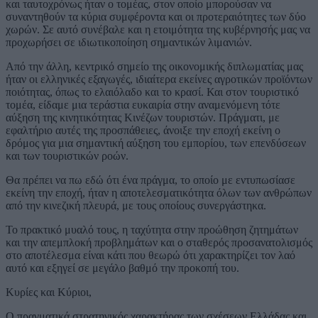
και ταυτοχρόνως ήταν ο τομέας, στον οποίο μπορούσαν να
συναντηθούν τα κύρια συμφέροντα και οι προτεραιότητες των δύο
χωρών. Σε αυτό συνέβαλε και η ετοιμότητα της κυβέρνησής μας να
προχωρήσει σε ιδιωτικοποίηση σημαντικών λιμανιών.
Από την άλλη, κεντρικό σημείο της οικονομικής διπλωματίας μας
ήταν οι ελληνικές εξαγωγές, ιδιαίτερα εκείνες αγροτικών προϊόντων
ποιότητας, όπως το ελαιόλαδο και το κρασί. Και στον τουριστικό
τομέα, είδαμε μια τεράστια ευκαιρία στην αναμενόμενη τότε
αύξηση της κινητικότητας Κινέζων τουριστών. Πράγματι, με
εφαλτήριο αυτές της προσπάθειες, άνοιξε την εποχή εκείνη o
δρόμος για μια σημαντική αύξηση του εμπορίου, των επενδύσεων
και των τουριστικών ροών.
Θα πρέπει να πω εδώ ότι ένα πράγμα, το οποίο με εντυπωσίασε
εκείνη την εποχή, ήταν η αποτελεσματικότητα όλων των ανθρώπων
από την κινεζική πλευρά, με τους οποίους συνεργάστηκα.
Το πρακτικό μυαλό τους, η ταχύτητα στην προώθηση ζητημάτων
και την απεμπλοκή προβλημάτων και ο σταθερός προσανατολισμός
στο αποτέλεσμα είναι κάτι που θεωρώ ότι χαρακτηρίζει τον λαό
αυτό και εξηγεί σε μεγάλο βαθμό την προκοπή του.
Κυρίες και Κύριοι,
Ο πραγματικά στρατηγικός χαρακτήρας των σχέσεων Ελλάδας και