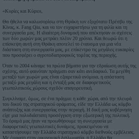
«Κυρίες και Κύριοι,
Θα ήθελα να καλωσορίσω στη Θράκη τον εξοχότατο Πρέσβυ της
Κίνας, κ. Fang Qiu, και να τον ευχαριστήσω για τη φιλία και τη
συνεργασία μας. Η ιδιαίτερη δυναμική που απέκτησαν οι σχέσεις
των δύο χωρών μας μετράει πλέον 20 χρόνια. Και θεωρώ ότι η
επίσκεψη αυτή στη Θράκη αποτελεί το έναυσμα για μια νέα
διάσταση στη συνεργασία μας, με επίκεντρο τις μεγάλες ευκαιρίες
που προσφέρει ο αγροτοδιατροφικός τομέας της περιοχής.
Όταν το 2004 κάναμε τα πρώτα βήματα για την εδραίωση αυτής της
σχέσης, αυτό φαινόταν πράγματι σαν κάτι ανεδαφικό. Τα μεγέθη
μεταξύ των χωρών μας είναι εξαιρετικά ανόμοια, η απόσταση
μεταξύ μας μεγάλη και η ένταξή μας σε διαφορετικούς
γεωπολιτικούς χώρους σχεδόν απαγορευτική.
Συγκλίναμε, όμως, σε ένα πράγμα: η κάθε χώρα, από την πλευρά
του δικού της στρατηγικού οράματος, είδε την Ελλάδα ως κόμβο
ανάπτυξης και συνεργασίας στην περιοχή. Η δική μας κυβέρνηση
είχε μια πολυδιάστατη προσέγγιση στην εξωτερική της πολιτική.
Το όραμά μας ήταν να προωθήσουμε τη συνεργασία με
διαφορετικές γεωπολιτικές δυνάμεις, προκειμένου να
καταστήσουμε την Ελλάδα στρατηγικό κόμβο διεθνούς εμβέλειας.
Με έμφαση στην οικονομική διπλωματία, η Ελλάδα θα