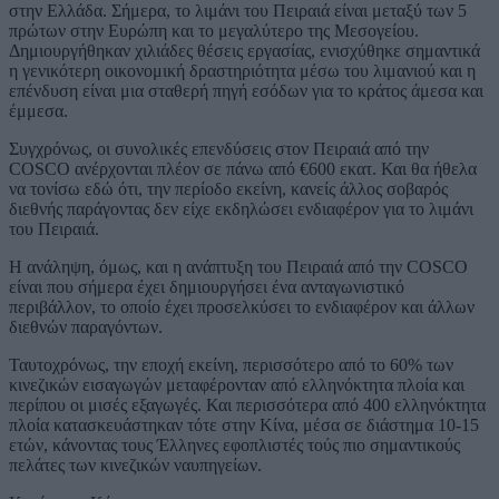
στην Ελλάδα. Σήμερα, το λιμάνι του Πειραιά είναι μεταξύ των 5
πρώτων στην Ευρώπη και το μεγαλύτερο της Μεσογείου.
Δημιουργήθηκαν χιλιάδες θέσεις εργασίας, ενισχύθηκε σημαντικά
η γενικότερη οικονομική δραστηριότητα μέσω του λιμανιού και η
επένδυση είναι μια σταθερή πηγή εσόδων για το κράτος άμεσα και
έμμεσα.
Συγχρόνως, οι συνολικές επενδύσεις στον Πειραιά από την
COSCO ανέρχονται πλέον σε πάνω από €600 εκατ. Και θα ήθελα
να τονίσω εδώ ότι, την περίοδο εκείνη, κανείς άλλος σοβαρός
διεθνής παράγοντας δεν είχε εκδηλώσει ενδιαφέρον για το λιμάνι
του Πειραιά.
Η ανάληψη, όμως, και η ανάπτυξη του Πειραιά από την COSCO
είναι που σήμερα έχει δημιουργήσει ένα ανταγωνιστικό
περιβάλλον, το οποίο έχει προσελκύσει το ενδιαφέρον και άλλων
διεθνών παραγόντων.
Ταυτοχρόνως, την εποχή εκείνη, περισσότερο από το 60% των
κινεζικών εισαγωγών μεταφέρονταν από ελληνόκτητα πλοία και
περίπου οι μισές εξαγωγές. Και περισσότερα από 400 ελληνόκτητα
πλοία κατασκευάστηκαν τότε στην Κίνα, μέσα σε διάστημα 10-15
ετών, κάνοντας τους Έλληνες εφοπλιστές τούς πιο σημαντικούς
πελάτες των κινεζικών ναυπηγείων.