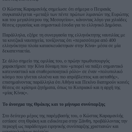
Ο Κώστας Καραμανλής σημείωσε ότι σήμερα ο Πειραιάς
συγκαταλέγεται «μεταξύ των πέντε πρώτων λιμανιών της Ευρώπης
και του μεγαλύτερου της Μεσογείου», κάνοντας λόγο για χιλιάδες
θέσεις εργασίας και σημαντικά έσοδα για το ελληνικό Δημόσιο.
Παράλληλα, εξήρε τη συνεργασία της ελληνόκτητης ναυτιλίας με
τα κινεζικά ναυπηγεία, τονίζοντας ότι «περισσότερα από 400
ελληνόκτητα πλοία κατασκευάστηκαν στην Κίνα» μέσα σε μία
δεκαπενταετία.
Σε άλλο σημείο της ομιλίας του, ο πρώην πρωθυπουργός
χαρακτήρισε την Κίνα δύναμη που «μπορεί να παίξει σημαντικό
κατευναστικό και σταθεροποιητικό ρόλο» σε έναν «πολυπολικό
κόσμο που γίνεται ολοένα και πιο απρόβλεπτος και ασταθής»,
επισημαίνοντας παράλληλα ότι Αθήνα και Πεκίνο διατηρούν κοινές
θέσεις σε κρίσιμα ζητήματα, όπως το Κυπριακό και η αρχή της
«μίας Κίνας».
Το άνοιγμα της Θράκης και το μήνυμα συνύπαρξης
Στο δεύτερο μέρος της παρέμβασής του, ο Κώστας Καραμανλής
εστίασε στη Θράκη και ειδικότερα στην Ξάνθη, προβάλλοντας την
περιοχή ως παράδειγμα ειρηνικής συνύπαρξης χριστιανών και
μουσουλμάνων πολιτών.