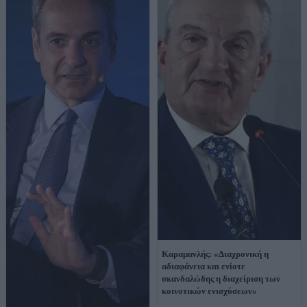
Καραμανλής: «Διαχρονική η
αδιαφάνεια και ενίοτε
σκανδαλώδης η διαχείριση των
κοινοτικών ενισχύσεων»