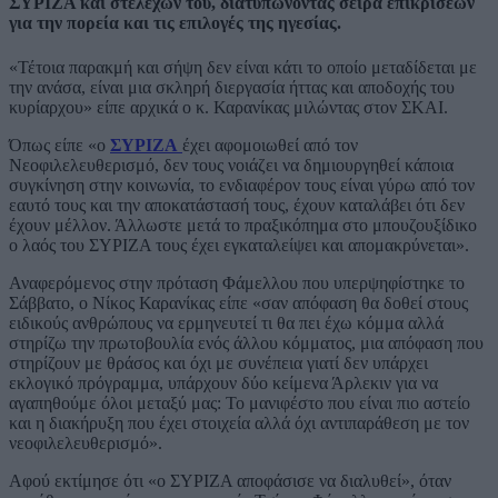
ΣΥΡΙΖΑ και στελεχών του, διατυπώνοντας σειρά επικρίσεων
για την πορεία και τις επιλογές της ηγεσίας.
«Τέτοια παρακμή και σήψη δεν είναι κάτι το οποίο μεταδίδεται με
την ανάσα, είναι μια σκληρή διεργασία ήττας και αποδοχής του
κυρίαρχου» είπε αρχικά ο κ. Καρανίκας μιλώντας στον ΣΚΑΙ.
Όπως είπε «ο
ΣΥΡΙΖΑ
έχει αφομοιωθεί από τον
Νεοφιλελευθερισμό, δεν τους νοιάζει να δημιουργηθεί κάποια
συγκίνηση στην κοινωνία, το ενδιαφέρον τους είναι γύρω από τον
εαυτό τους και την αποκατάστασή τους, έχουν καταλάβει ότι δεν
έχουν μέλλον. Άλλωστε μετά το πραξικόπημα στο μπουζουξίδικο
ο λαός του ΣΥΡΙΖΑ τους έχει εγκαταλείψει και απομακρύνεται».
Αναφερόμενος στην πρόταση Φάμελλου που υπερψηφίστηκε το
Σάββατο, ο Νίκος Καρανίκας είπε «σαν απόφαση θα δοθεί στους
ειδικούς ανθρώπους να ερμηνευτεί τι θα πει έχω κόμμα αλλά
στηρίζω την πρωτοβουλία ενός άλλου κόμματος, μια απόφαση που
στηρίζουν με θράσος και όχι με συνέπεια γιατί δεν υπάρχει
εκλογικό πρόγραμμα, υπάρχουν δύο κείμενα Άρλεκιν για να
αγαπηθούμε όλοι μεταξύ μας: Το μανιφέστο που είναι πιο αστείο
και η διακήρυξη που έχει στοιχεία αλλά όχι αντιπαράθεση με τον
νεοφιλελευθερισμό».
Αφού εκτίμησε ότι «ο ΣΥΡΙΖΑ αποφάσισε να διαλυθεί», όταν