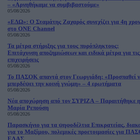
– «Αρνηθήκαμε να συμβιβαστούμε»
05/08/2026
«ΕΔΩ»: Ο Σταμάτης Ζαχαρός συνεχίζει για 4η χρον
στο ONE Channel
05/08/2026
Τα μέτρα στήριξης για τους πυρόπληκτους:
Επιτάχυνση αποζημιώσεων και ειδικά μέτρα για τις
επιχειρήσεις
05/08/2026
Το ΠΑΣΟΚ απαντά στον Γεωργιάδη: «Προσπαθεί 
μπερδέψει την κοινή γνώμη» – 4 ερωτήματα
05/08/2026
Νέα αποχώρηση από τον ΣΥΡΙΖΑ – Παραιτήθηκε 
Μαρία Ρεπούση
05/08/2026
Παρασκήνιο για τα ψηφοδέλτια Επικρατείας, διακ
για το Μαξίμου, πολεμικές προετοιμασίες για ΠΑ
ΕΛΑΣ