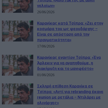
Τσίπρα: «Αδίστακτος με αυλή
γελοίων»
26/06/2026
Καρανίκας κατά Τσίπρα: «Ζει στην
κοσμάρα του ως φεουδάρχης –
Είναι σε απόσταση από την
πραγματικότητα»
17/06/2026
Καρανίκας εναντίον Τσίπρα: «Ένα
Άρλεκιν για να αγαπηθούμε, η
διακήρυξη και το μανιφέστο»
01/06/2026
Σκληρή επίθεση Καρανίκα σε
Τσίπρα: «Αντί για rebranding έκανε
reunion με ρετάλια – Ντιλάρει με
ολιγάρχες»