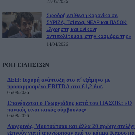
27/05/2026
Σφοδρή επίθεση Καρανίκα σε
ΣΥΡΙΖΑ, Τσίπρα, ΝΕΑΡ και ΠΑΣΟΚ:
«Άχρηστη και ανίκανη
αντιπολίτευση, στην κοσμάρα της»
14/04/2026
ΡΟΗ ΕΙΔΗΣΕΩΝ
ΔΕΗ: Ισχυρή ανάπτυξη στο α΄ εξάμηνο με
προσαρμοσμένο EBITDA στα €1,2 δισ.
05/08/2026
Επανέρχεται ο Γεωργιάδης κατά του ΠΑΣΟΚ: «Ο
πανικός είναι κακός σύμβουλος»
05/08/2026
Αυγερινός, Μουτσάτσου και άλλα 20 πρώην στελέχ
εξηγούν γιατί αποχώρησαν από το κόμμα Καρυστια