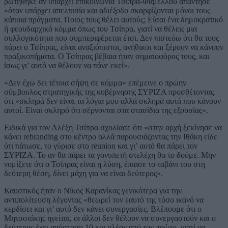
ρωτήθηκε αν υπάρχει επικοινωνία Τσίπρα-Φάμελλου απάντησε
«όταν υπάρχει απελπισία και αδιέξοδο σκαρφίζονται μόνοι τους
κάποια πράγματα. Ποιος τους θέλει αυτούς; Είσαι ένα δημοκρατικό
ή φεουδαρχικό κόμμα όπως του Τσίπρα, γιατί να θέλεις μια
συλλογικότητα που συμπεριφέρεται έτσι. Δεν πιστεύω ότι θα τους
πάρει ο Τσίπρας, είναι αναξιόπιστοι, ανήθικοι και ξέρουν να κάνουν
πραξικοπήματα. Ο Τσίπρας βέβαια ήταν σημαιοφόρος τους, και
ίσως γι’ αυτό να θέλουν να πάνε εκεί».
«Δεν έχω δει τέτοια σήψη σε κόμμα» επέμεινε ο πρώην
σύμβουλος στρατηγικής της κυβέρνησης ΣΥΡΙΖΑ προσθέτοντας
ότι «σκληρά δεν είναι τα λόγια μου αλλά σκληρά αυτά που κάνουν
αυτοί. Είναι σκληρό ότι σέρνονται στα στασίδια της εξουσίας».
Ειδικά για τον Αλέξη Τσίπρα σχολίασε ότι «στην αρχή ξεκίνησε να
κάνει rebranding στο κέντρο αλλά παρουσιάζοντας την Ιθάκη είδε
ότι πάτωσε, το γύρισε στο reunion και γι’ αυτό θα πάρει τον
ΣΥΡΙΖΑ. Το αν θα πάρει τα γονυπετή στελέχη θα το δούμε. Μην
νομίζετε ότι ο Τσίπρας είναι η λύση, έπιασε το ταβάνι του στη
δεύτερη θέση, δίνει μάχη για να είναι δεύτερος».
Καυστικός ήταν ο Νίκος Καρανίκας γενικότερα για την
αντιπολίτευση λέγοντας «θεωρεί τον εαυτό της τόσο ικανό να
κερδίσει και γι’ αυτό δεν κάνει συνεργασίες. Βλέπουμε ότι ο
Μητσοτάκης ηγείται, οι άλλοι δεν θέλουν να συνεργαστούν και ο
δεύτερος έχει απόσταση 10 και πλέον από τον πρώτο, γιατί να