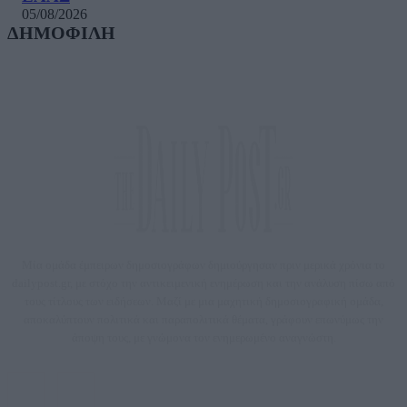
05/08/2026
ΔΗΜΟΦΙΛΗ
Μία ομάδα έμπειρων δημοσιογράφων δημιούργησαν πριν μερικά χρόνια το
dailypost.gr, με στόχο την αντικειμενική ενημέρωση και την ανάλυση πίσω από
τους τίτλους των ειδήσεων. Μαζί με μια μαχητική δημοσιογραφική ομάδα,
αποκαλύπτουν πολιτικά και παραπολιτικά θέματα, γράφουν επωνύμως την
άποψη τους, με γνώμονα τον ενημερωμένο αναγνώστη.