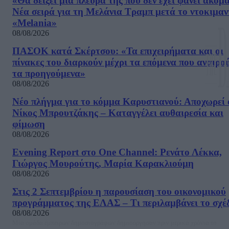
«Θα δείξει μια πλευρά της που δεν έχει φανεί ακόμ
Νέα σειρά για τη Μελάνια Τραμπ μετά το ντοκιμαν
«Melania»
08/08/2026
ΠΑΣΟΚ κατά Σκέρτσου: «Τα επιχειρήματα και οι
πίνακες του διαρκούν μέχρι τα επόμενα που αναιρο
τα προηγούμενα»
08/08/2026
Νέο πλήγμα για το κόμμα Καρυστιανού: Αποχωρεί 
Νίκος Μπρουτζάκης – Καταγγέλει αυθαιρεσία και
φίμωση
08/08/2026
Evening Report στο One Channel: Ρενάτο Λέκκα,
Γιώργος Μουρούτης, Μαρία Καρακλιούμη
08/08/2026
Στις 2 Σεπτεμβρίου η παρουσίαση του οικονομικού
προγράμματος της ΕΛΑΣ – Τι περιλαμβάνει το σχέ
08/08/2026
Μία ομάδα έμπειρων δημοσιογράφων δημιούργησαν πριν μερικά χρόνια το