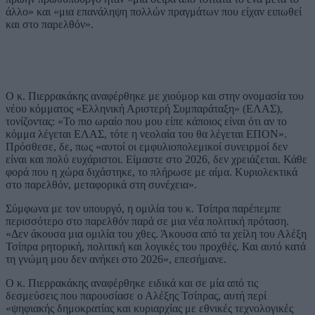
άλλο» και «μια επανάληψη πολλών πραγμάτων που είχαν ειπωθεί
και στο παρελθόν».
Ο κ. Πιερρακάκης αναφέρθηκε με χιούμορ και στην ονομασία του
νέου κόμματος «Ελληνική Αριστερή Συμπαράταξη» (ΕΛΑΣ),
τονίζοντας: «Το πιο ωραίο που μου είπε κάποιος είναι ότι αν το
κόμμα λέγεται ΕΛΑΣ, τότε η νεολαία του θα λέγεται ΕΠΟΝ».
Πρόσθεσε, δε, πως «αυτοί οι εμφυλιοπολεμικοί συνειρμοί δεν
είναι και πολύ ευχάριστοι. Είμαστε στο 2026, δεν χρειάζεται. Κάθε
φορά που η χώρα διχάστηκε, το πλήρωσε με αίμα. Κυριολεκτικά
στο παρελθόν, μεταφορικά στη συνέχεια».
Σύμφωνα με τον υπουργό, η ομιλία του κ. Τσίπρα παρέπεμπε
περισσότερο στο παρελθόν παρά σε μια νέα πολιτική πρόταση.
«Δεν άκουσα μια ομιλία του χθες. Άκουσα από τα χείλη του Αλέξη
Τσίπρα ρητορική, πολιτική και λογικές του προχθές. Και αυτό κατά
τη γνώμη μου δεν ανήκει στο 2026», επεσήμανε.
Ο κ. Πιερρακάκης αναφέρθηκε ειδικά και σε μία από τις
δεσμεύσεις που παρουσίασε ο Αλέξης Τσίπρας, αυτή περί
«ψηφιακής δημοκρατίας και κυριαρχίας με εθνικές τεχνολογικές