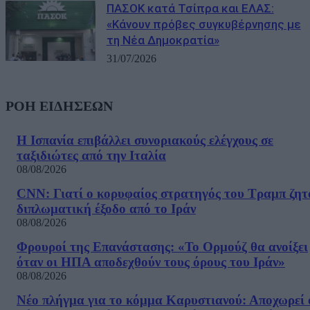
ΠΑΣΟΚ κατά Τσίπρα και ΕΛΑΣ:
«Κάνουν πρόβες συγκυβέρνησης με
τη Νέα Δημοκρατία»
31/07/2026
ΡΟΗ ΕΙΔΗΣΕΩΝ
Η Ισπανία επιβάλλει συνοριακούς ελέγχους σε
ταξιδιώτες από την Ιταλία
08/08/2026
CNN: Γιατί ο κορυφαίος στρατηγός του Τραμπ ζητ
διπλωματική έξοδο από το Ιράν
08/08/2026
Φρουροί της Επανάστασης: «Το Ορμούζ θα ανοίξει
όταν οι ΗΠΑ αποδεχθούν τους όρους του Ιράν»
08/08/2026
Νέο πλήγμα για το κόμμα Καρυστιανού: Αποχωρεί 