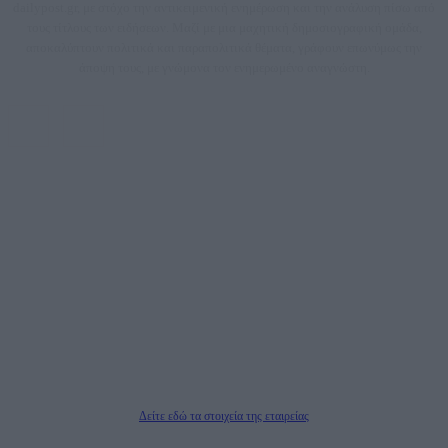
dailypost.gr, με στόχο την αντικειμενική ενημέρωση και την ανάλυση πίσω από
τους τίτλους των ειδήσεων. Μαζί με μια μαχητική δημοσιογραφική ομάδα,
αποκαλύπτουν πολιτικά και παραπολιτικά θέματα, γράφουν επωνύμως την
άποψη τους, με γνώμονα τον ενημερωμένο αναγνώστη.
DAILYPOST.GR – ΤΑΥΤΌΤΗΤΑ
Ιδιοκτήτρια εταιρεία: «ΝΟΗΣΙΣ ΙΚΕ»
Έδρα: Δήμος Αμαρουσίου Αττικής, Αγ. Αθανασίου αρ. 21, Τ.Κ. 15125
ΑΦΜ: 801093076, Δ.Ο.Υ.: ΚΕΦΟΔΕ ΑΤΤΙΚΗΣ, E-mail: press@dailypost.gr, Τηλ.
επικοινωνίας: 2108066997
Νόμιμος Εκπρόσωπος: Ζαχαρός Σταμάτης
Μέτοχοι: Ζαχαρός Σταμάτης, Κουβαράς Γεώργιος, ΥΠΗΡΕΣΙΕΣ ΠΡΟΗΓΜΕΝΗΣ
ΤΕΧΝΟΛΟΓΙΑΣ ΠΑΡΑΓΩΓΗΣ ΟΠΤΙΚΟΑΚΟΥΣΤΙΚΩΝ ΜΕΣΩΝ ΜΕΛΕΤΩΝ ΚΑΙ
ΠΑΡΟΧΗΣ ΥΠΗΡΕΣΙΩΝ PLD PLUS ΑΝΩΝ ΕΤΑΙΡΙΑ
Δικαιούχος του ονόματος τομέα (dailypost.gr): ΝΟΗΣΙΣ ΙΚΕ
Διευθυντής/Διαχειριστής: Ζαχαρός Σταμάτης
Διευθυντής Σύνταξης: Ρενάτο Λέκκα
Δείτε εδώ τα στοιχεία της εταιρείας