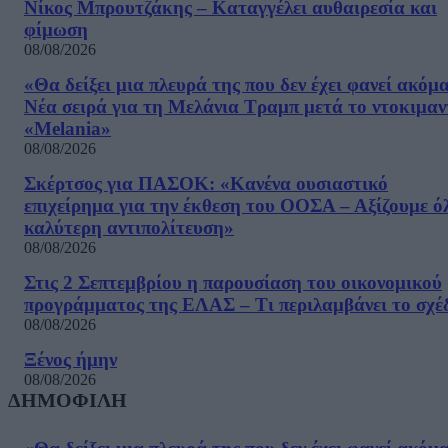
Νίκος Μπρουτζάκης – Καταγγέλει αυθαιρεσία και
φίμωση
08/08/2026
«Θα δείξει μια πλευρά της που δεν έχει φανεί ακόμ
Νέα σειρά για τη Μελάνια Τραμπ μετά το ντοκιμαν
«Melania»
08/08/2026
Σκέρτσος για ΠΑΣΟΚ: «Κανένα ουσιαστικό
επιχείρημα για την έκθεση του ΟΟΣΑ – Αξίζουμε ό
καλύτερη αντιπολίτευση»
08/08/2026
Στις 2 Σεπτεμβρίου η παρουσίαση του οικονομικού
προγράμματος της ΕΛΑΣ – Τι περιλαμβάνει το σχέ
08/08/2026
Ξένος ήμην
08/08/2026
ΔΗΜΟΦΙΛΗ