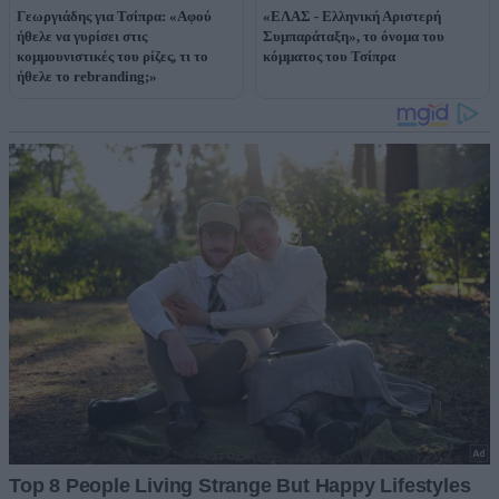
Γεωργιάδης για Τσίπρα: «Αφού
«ΕΛΑΣ - Ελληνική Αριστερή
ήθελε να γυρίσει στις
Συμπαράταξη», το όνομα του
κομμουνιστικές του ρίζες, τι το
κόμματος του Τσίπρα
ήθελε το rebranding;»