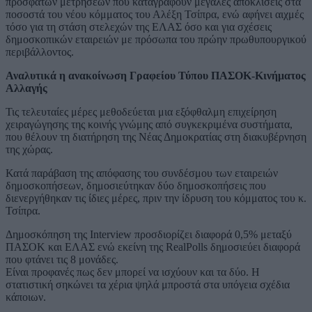
πρόσφατων μετρήσεων που καταγράφουν μεγάλες αποκλίσεις στα
ποσοστά του νέου κόμματος του Αλέξη Τσίπρα, ενώ αφήνει αιχμές
τόσο για τη στάση στελεχών της ΕΛΑΣ όσο και για σχέσεις
δημοσκοπικών εταιρειών με πρόσωπα του πρώην πρωθυπουργικού
περιβάλλοντος.
Αναλυτικά η ανακοίνωση Γραφείου Τύπου ΠΑΣΟΚ-Κινήματος
Αλλαγής
Τις τελευταίες μέρες μεθοδεύεται μια εξόφθαλμη επιχείρηση
χειραγώγησης της κοινής γνώμης από συγκεκριμένα συστήματα,
που θέλουν τη διατήρηση της Νέας Δημοκρατίας στη διακυβέρνηση
της χώρας.
Κατά παράβαση της απόφασης του συνδέσμου των εταιρειών
δημοσκοπήσεων, δημοσιεύτηκαν δύο δημοσκοπήσεις που
διενεργήθηκαν τις ίδιες μέρες, πριν την ίδρυση του κόμματος του κ.
Τσίπρα.
Δημοσκόπηση της Interview προσδιορίζει διαφορά 0,5% μεταξύ
ΠΑΣΟΚ και ΕΛΑΣ ενώ εκείνη της RealPolls δημοσιεύει διαφορά
που φτάνει τις 8 μονάδες.
Είναι προφανές πως δεν μπορεί να ισχύουν και τα δύο. Η
στατιστική σηκώνει τα χέρια ψηλά μπροστά στα υπόγεια σχέδια
κάποιων.