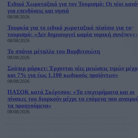
Ειδικό Χωροταξικό για τον Τουρισμό: Οι νέοι κανό
για επενδύσεις και νησιά
08/08/2026
Τουρκία για το ειδικό χωροταξικό πλαίσιο για τον
τουρισμό: «Δεν δημιουργεί καμία νομική συνέπεια»
08/08/2026
Το σπάνιο μέταλλο του Βαρβιτσιώτη
08/08/2026
Σούπερ μάρκετ: Έρχονται νέες μειώσεις τιμών μέχρ
και 7% για έως 1.100 κωδικούς προϊόντων»
08/08/2026
ΠΑΣΟΚ κατά Σκέρτσου: «Τα επιχειρήματα και οι
πίνακες του διαρκούν μέχρι τα επόμενα που αναιρο
τα προηγούμενα»
08/08/2026
Μία ομάδα έμπειρων δημοσιογράφων δημιούργησαν πριν μερικά χρόνια το
dailypost.gr, με στόχο την αντικειμενική ενημέρωση και την ανάλυση πίσω από
τους τίτλους των ειδήσεων. Μαζί με μια μαχητική δημοσιογραφική ομάδα,
αποκαλύπτουν πολιτικά και παραπολιτικά θέματα, γράφουν επωνύμως την