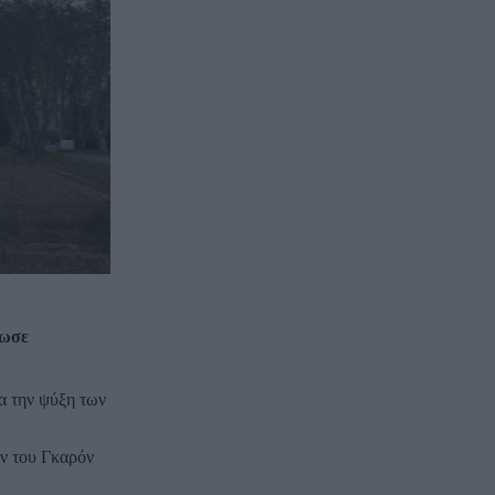
νωσε
α την ψύξη των
ων του Γκαρόν