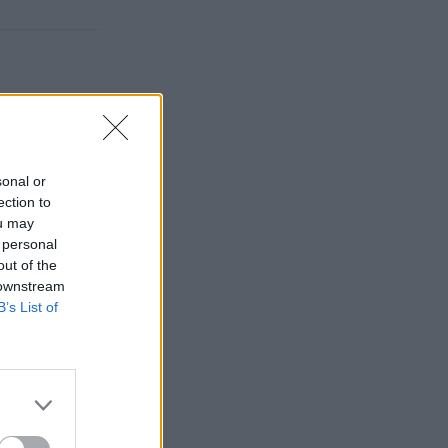
sonal or
ection to
ou may
 personal
out of the
 downstream
B’s List of