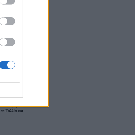
στην Ευρώπη,
γερμός στα
οπ σε πυρηνικούς
 σε Γαλλία και