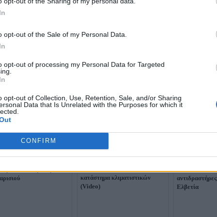
o opt-out of the Sharing of my personal data.
In
o opt-out of the Sale of my Personal Data.
In
to opt-out of processing my Personal Data for Targeted
ing.
In
o opt-out of Collection, Use, Retention, Sale, and/or Sharing
ersonal Data that Is Unrelated with the Purposes for which it
lected.
Out
CONFIRM
τικές εικόνες στη Γαλλία
Ακραία ζέστη 
Χάος λόγω του καύσωνα στη
καύσωνα: Δεν χωρούν
κόκκινος συνα
Γαλλία: Επέλαση πολιτών σε
 σοροί στα νεκροτομεία
Βαλκάνια - Στ
κατάστημα κλιματιστικών
αρισιού
αντιδραστήρες
(Video)
Ελβετία