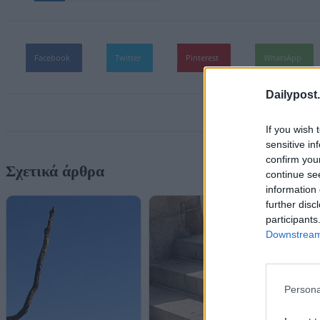
Facebook
Twitter
Pinterest
WhatsApp
Dailypost.
If you wish 
sensitive in
confirm you
Σχετικά άρθρα
continue se
information 
further disc
participants
Downstream 
Persona