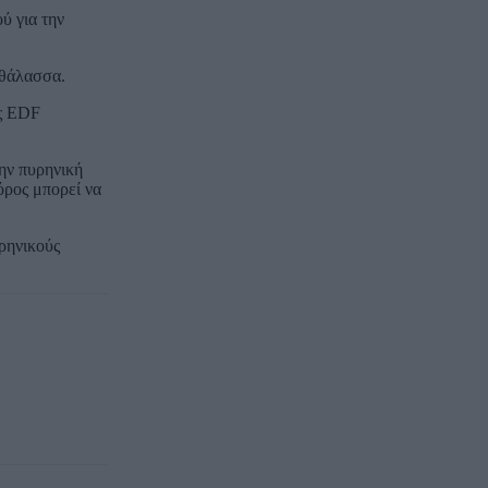
ύ για την
 θάλασσα.
ας EDF
την πυρηνική
όρος μπορεί να
ρηνικούς