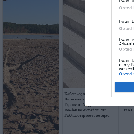
I want t
Opted 
I want t
Opted 
I want 
Advertis
Opted 
I want t
of my P
was col
Opted 
Καύσωνας στην Ευρώπη:
Δραμα
Πάνω από 5.000 θάνατοι στη
λόγω 
Γερμανία - Μέχρι τις 14
άλλες
Ιουλίου θα διαρκέσει στη
του Π
Γαλλία, στερεύουν ποτάμια