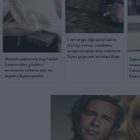
Γιατί μέχρι σήμερα η Γαλλία
λέει όχι στα air condition,
ακόμα και μέσα στον καύσωνα-
Έγινε μέχρι και πολιτικό θέμα
Φονικός καύσωνας στη Γαλλία:
Σαρών
Εκατοντάδες χιλιάδες
νοικο
κοτόπουλα πέθαναν από τις
Γαλλία
ακραίες θερμοκρασίες
Ευρώπ