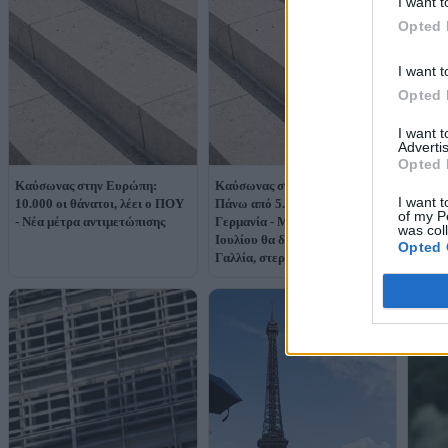
I want t
Opted 
I want t
Opted 
Προει
I want 
νέο α
Advertis
Ευρώπ
Opted 
φονικ
Καύσωνας στην Ευρώπη:
Καύσωνας στην Ευρώπη:
I want t
10.000 οι θάνατοι, λέει ο ΠΟΥ
Πάνω από 5.000 θάνατοι στη
of my P
- Νέα μέτρα αντιμετώπισης
Γερμανία - Μέχρι τις 14
was col
Ιουλίου θα διαρκέσει στη
Opted 
Γαλλία, στερεύουν ποτάμια