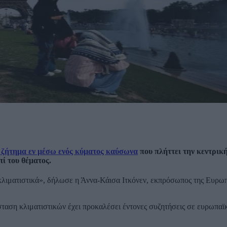
 ζήτημα εν μέσω ενός κύματος καύσωνα
που πλήττει την κεντρικ
πί του θέματος.
κλιματιστικά», δήλωσε η Άννα-Κάισα Ιτκόνεν, εκπρόσωπος της Ευρω
σταση κλιματιστικών έχει προκαλέσει έντονες συζητήσεις σε ευρωπαϊκ