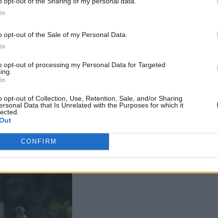
o opt-out of the Sharing of my personal data.
In
o opt-out of the Sale of my Personal Data.
In
δοποίηση ΠΟΥ: Έρχεται
to opt-out of processing my Personal Data for Targeted
κραίο κύμα καύσωνα στην
ing.
η – «Περισσότερες
In
ές εβδομάδες»
Σαρώνει ο καύσωνας: Γιατί η
o opt-out of Collection, Use, Retention, Sale, and/or Sharing
Χάος λόγω το
Ευρώπη αντιστέκεται στα
ersonal Data that Is Unrelated with the Purposes for which it
Γαλλία: Επέλα
κλιματιστικά
lected.
κατάστημα κλι
Out
(Video)
CONFIRM