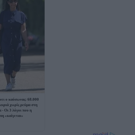
ει ο καύσωνας: 68.000
κυριά χωρίς ρεύμα στη
 - Οι 3 λόγοι που η
η «καίγεται»