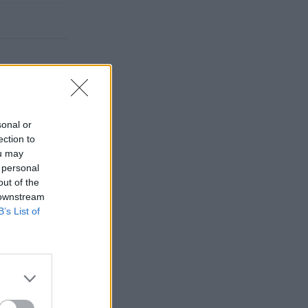
sonal or
ection to
ou may
 personal
out of the
 downstream
B’s List of