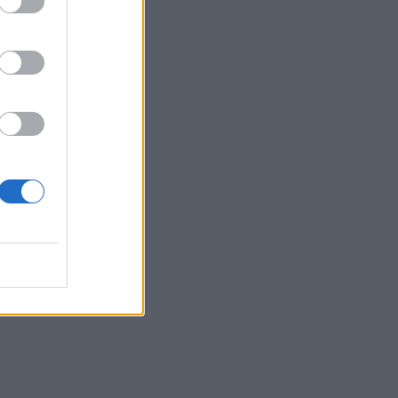
υ καύσωνα στη
ση πολιτών σε
ματιστικών