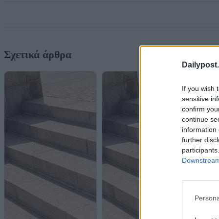
Σχετικά άρθρα
Dailypost.
If you wish 
sensitive in
confirm you
continue se
information 
further disc
participants
Downstream 
Persona