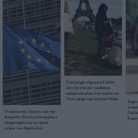
Γιατί μέχρι σήμερα η Γαλλία
λέει όχι στα air condition,
ακόμα και μέσα στον καύσωνα-
Έγινε μέχρι και πολιτικό θέμα
Σαρών
νοικο
O καύσωνας «λύγισε» και την
Γαλλία
Κομισιόν: Εκτός λειτουργίας ο
Ευρώπ
κλιματισμός στο κεντρικό
κτίριο των Βρυξελλών