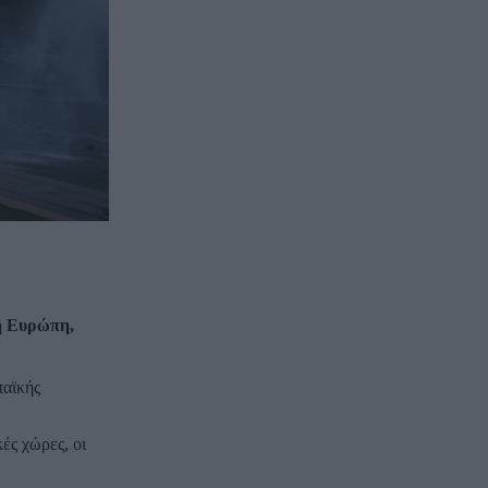
ή Ευρώπη,
παϊκής
ές χώρες, οι