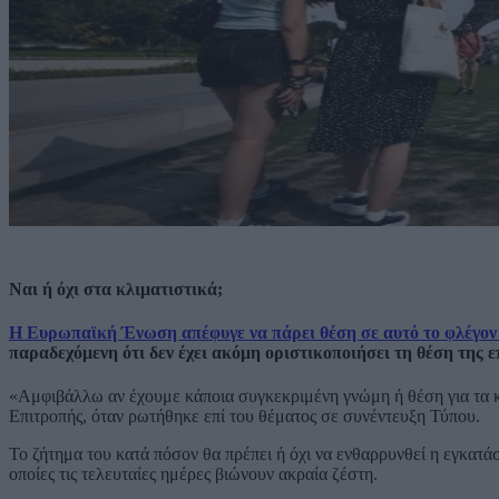
Ναι ή όχι στα κλιματιστικά;
Η Ευρωπαϊκή Ένωση απέφυγε να πάρει θέση σε αυτό το φλέγον
παραδεχόμενη ότι δεν έχει ακόμη οριστικοποιήσει τη θέση της ε
«Αμφιβάλλω αν έχουμε κάποια συγκεκριμένη γνώμη ή θέση για τα 
Επιτροπής, όταν ρωτήθηκε επί του θέματος σε συνέντευξη Τύπου.
Το ζήτημα του κατά πόσον θα πρέπει ή όχι να ενθαρρυνθεί η εγκατά
οποίες τις τελευταίες ημέρες βιώνουν ακραία ζέστη.