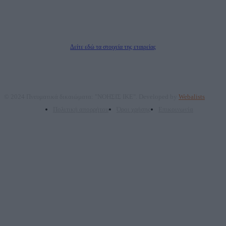
Μέτοχοι: Ζαχαρός Σταμάτης, Κουβαράς Γεώργιος, ΥΠΗΡΕΣΙΕΣ ΠΡΟΗΓΜΕΝΗΣ
ΤΕΧΝΟΛΟΓΙΑΣ ΠΑΡΑΓΩΓΗΣ ΟΠΤΙΚΟΑΚΟΥΣΤΙΚΩΝ ΜΕΣΩΝ ΜΕΛΕΤΩΝ ΚΑΙ
ΠΑΡΟΧΗΣ ΥΠΗΡΕΣΙΩΝ PLD PLUS ΑΝΩΝ ΕΤΑΙΡΙΑ
Δικαιούχος του ονόματος τομέα (dailypost.gr): ΝΟΗΣΙΣ ΙΚΕ
Διευθυντής/Διαχειριστής: Ζαχαρός Σταμάτης
Διευθυντής Σύνταξης: Ρενάτο Λέκκα
Δείτε εδώ τα στοιχεία της εταιρείας
© 2024 Πνευματικά δικαιώματα: "ΝΟΗΣΙΣ ΙΚΕ". Developed by
Webalists
Πολιτική απορρήτου
Όροι χρήσης
Επικοινωνία