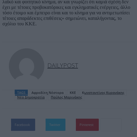
λαϊκό και φοιτητικό κίνημα, αν και γνωρίζει ότι καμιά σχέση δεν
έχει με τέτοιες προβοκατόρικες και εγκληματικές ενέργειες, άλλο
τόσο έτοιμο και έμπειρο είναι και το κίνημα για να αντιμετωπίσει
τέτοιες απαράδεκτες επιθέσεις» σημειώνει, καταλήγοντας, το
σχόλιο του ΚΚΕ.
DAILYPOST
TAGS
Αφροδίτη Νέστορα
ΚΚΕ
Κωνσταντίνος Κυρανάκης
Νέα Δημοκρατία
Παύλος Μαρινάκης
Facebook
Twitter
Pinterest