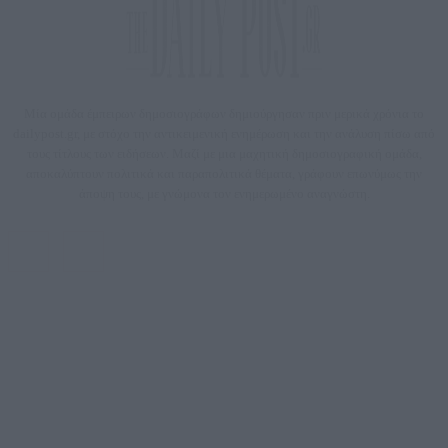
Μία ομάδα έμπειρων δημοσιογράφων δημιούργησαν πριν μερικά χρόνια το
dailypost.gr, με στόχο την αντικειμενική ενημέρωση και την ανάλυση πίσω από
τους τίτλους των ειδήσεων. Μαζί με μια μαχητική δημοσιογραφική ομάδα,
αποκαλύπτουν πολιτικά και παραπολιτικά θέματα, γράφουν επωνύμως την
άποψη τους, με γνώμονα τον ενημερωμένο αναγνώστη.
DAILYPOST.GR – ΤΑΥΤΌΤΗΤΑ
Ιδιοκτήτρια εταιρεία: «ΝΟΗΣΙΣ ΙΚΕ»
Έδρα: Δήμος Αμαρουσίου Αττικής, Αγ. Αθανασίου αρ. 21, Τ.Κ. 15125
ΑΦΜ: 801093076, Δ.Ο.Υ.: ΚΕΦΟΔΕ ΑΤΤΙΚΗΣ, E-mail: press@dailypost.gr, Τηλ.
επικοινωνίας: 2108066997
Νόμιμος Εκπρόσωπος: Ζαχαρός Σταμάτης