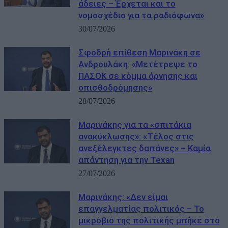
άδειες – Έρχεται και το
νομοσχέδιο για τα ραδιόφωνα»
30/07/2026
Σφοδρή επίθεση Μαρινάκη σε
Ανδρουλάκη: «Μετέτρεψε το
ΠΑΣΟΚ σε κόμμα άρνησης και
οπισθοδρόμησης»
28/07/2026
Μαρινάκης για τα «σπιτάκια
ανακύκλωσης»: «Τέλος στις
ανεξέλεγκτες δαπάνες» – Καμία
απάντηση για την Texan
27/07/2026
Μαρινάκης: «Δεν είμαι
επαγγελματίας πολιτικός – Το
μικρόβιο της πολιτικής μπήκε στο