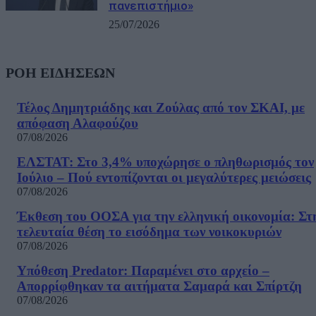
πανεπιστήμιο»
25/07/2026
ΡΟΗ ΕΙΔΗΣΕΩΝ
Τέλος Δημητριάδης και Ζούλας από τον ΣΚΑΙ, με
απόφαση Αλαφούζου
07/08/2026
ΕΛΣΤΑΤ: Στο 3,4% υποχώρησε ο πληθωρισμός τον
Ιούλιο – Πού εντοπίζονται οι μεγαλύτερες μειώσεις
07/08/2026
Έκθεση του ΟΟΣΑ για την ελληνική οικονομία: Στ
τελευταία θέση το εισόδημα των νοικοκυριών
07/08/2026
Υπόθεση Predator: Παραμένει στο αρχείο –
Απορρίφθηκαν τα αιτήματα Σαμαρά και Σπίρτζη
07/08/2026