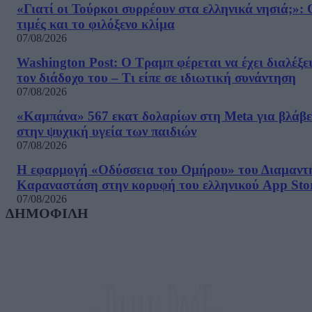
«Γιατί οι Τούρκοι συρρέουν στα ελληνικά νησιά;»: 
τιμές και το φιλόξενο κλίμα
07/08/2026
Washington Post: Ο Τραμπ φέρεται να έχει διαλέξε
τον διάδοχο του – Τι είπε σε ιδιωτική συνάντηση
07/08/2026
«Καμπάνα» 567 εκατ δολαρίων στη Meta για βλάβε
στην ψυχική υγεία των παιδιών
07/08/2026
Η εφαρμογή «Οδύσσεια του Ομήρου» του Διαμαντ
Καραναστάση στην κορυφή του ελληνικού App Sto
07/08/2026
ΔΗΜΟΦΙΛΗ