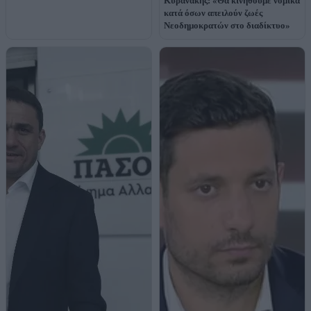
Κυρανάκης: «Θα κινηθούμε νομικά
κατά όσων απειλούν ζωές
Νεοδημοκρατών στο διαδίκτυο»