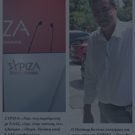
ΣΥΡΙΖΑ: «Ναι» στη συμπόρευση
με ΕΛΑΣ, «όχι» στην ταύτιση, λέει
η Δούρου - «Πυρά» Πολάκη κατά
Ο Πολάκης θα είναι υποψήφιος για
ΕΛΑΣ και Φάμελλου
την ηγεσία του ΣΥΡΙΖΑ - «Όσοι θα