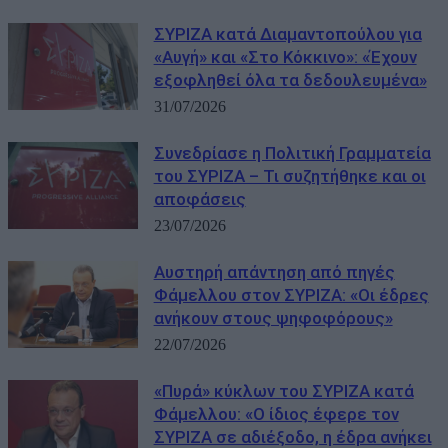
ΣΥΡΙΖΑ κατά Διαμαντοπούλου για
«Αυγή» και «Στο Κόκκινο»: «Έχουν
εξοφληθεί όλα τα δεδουλευμένα»
31/07/2026
Συνεδρίασε η Πολιτική Γραμματεία
του ΣΥΡΙΖΑ – Τι συζητήθηκε και οι
αποφάσεις
23/07/2026
Αυστηρή απάντηση από πηγές
Φάμελλου στον ΣΥΡΙΖΑ: «Οι έδρες
ανήκουν στους ψηφοφόρους»
22/07/2026
«Πυρά» κύκλων του ΣΥΡΙΖΑ κατά
Φάμελλου: «Ο ίδιος έφερε τον
ΣΥΡΙΖΑ σε αδιέξοδο, η έδρα ανήκει