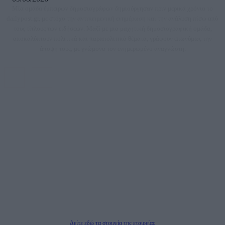
Μία ομάδα έμπειρων δημοσιογράφων δημιούργησαν πριν μερικά χρόνια το
dailypost.gr, με στόχο την αντικειμενική ενημέρωση και την ανάλυση πίσω από
τους τίτλους των ειδήσεων. Μαζί με μια μαχητική δημοσιογραφική ομάδα,
αποκαλύπτουν πολιτικά και παραπολιτικά θέματα, γράφουν επωνύμως την
άποψη τους, με γνώμονα τον ενημερωμένο αναγνώστη.
DAILYPOST.GR – ΤΑΥΤΌΤΗΤΑ
Ιδιοκτήτρια εταιρεία: «ΝΟΗΣΙΣ ΙΚΕ»
Έδρα: Δήμος Αμαρουσίου Αττικής, Αγ. Αθανασίου αρ. 21, Τ.Κ. 15125
ΑΦΜ: 801093076, Δ.Ο.Υ.: ΚΕΦΟΔΕ ΑΤΤΙΚΗΣ, E-mail: press@dailypost.gr, Τηλ.
επικοινωνίας: 2108066997
Νόμιμος Εκπρόσωπος: Ζαχαρός Σταμάτης
Μέτοχοι: Ζαχαρός Σταμάτης, Κουβαράς Γεώργιος, ΥΠΗΡΕΣΙΕΣ ΠΡΟΗΓΜΕΝΗΣ
ΤΕΧΝΟΛΟΓΙΑΣ ΠΑΡΑΓΩΓΗΣ ΟΠΤΙΚΟΑΚΟΥΣΤΙΚΩΝ ΜΕΣΩΝ ΜΕΛΕΤΩΝ ΚΑΙ
ΠΑΡΟΧΗΣ ΥΠΗΡΕΣΙΩΝ PLD PLUS ΑΝΩΝ ΕΤΑΙΡΙΑ
Δικαιούχος του ονόματος τομέα (dailypost.gr): ΝΟΗΣΙΣ ΙΚΕ
Διευθυντής/Διαχειριστής: Ζαχαρός Σταμάτης
Διευθυντής Σύνταξης: Ρενάτο Λέκκα
Δείτε εδώ τα στοιχεία της εταιρείας