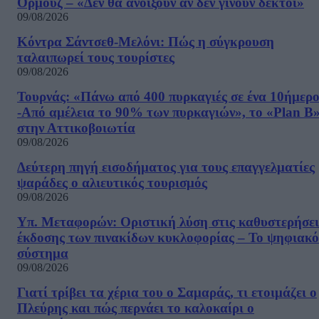
Ορμούζ – «Δεν θα ανοίξουν αν δεν γίνουν δεκτοί»
09/08/2026
Κόντρα Σάντσεθ-Μελόνι: Πώς η σύγκρουση
ταλαιπωρεί τους τουρίστες
09/08/2026
Τουρνάς: «Πάνω από 400 πυρκαγιές σε ένα 10ήμερ
-Από αμέλεια το 90% των πυρκαγιών», το «Plan B
στην Αττικοβοιωτία
09/08/2026
Δεύτερη πηγή εισοδήματος για τους επαγγελματίες
ψαράδες ο αλιευτικός τουρισμός
09/08/2026
Υπ. Μεταφορών: Οριστική λύση στις καθυστερήσει
έκδοσης των πινακίδων κυκλοφορίας – Το ψηφιακό
σύστημα
09/08/2026
Γιατί τρίβει τα χέρια του ο Σαμαράς, τι ετοιμάζει ο
Πλεύρης και πώς περνάει το καλοκαίρι ο