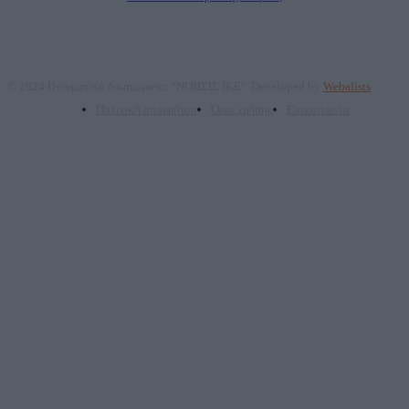
© 2024 Πνευματικά δικαιώματα: "ΝΟΗΣΙΣ ΙΚΕ". Developed by
Webalists
Πολιτική απορρήτου
Όροι χρήσης
Επικοινωνία