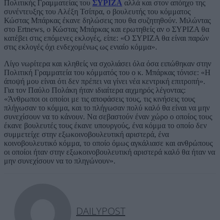
Πολιτικής Γραμματείας του
ΣΥΡΙΖΑ
αλλά και στον απόηχο της
συνέντευξης του Αλέξη Τσίπρα, ο βουλευτής του κόμματος
Κώστας Μπάρκας έκανε δηλώσεις που θα συζητηθούν. Μιλώντας
στο Ertnews, ο Κώστας Μπάρκας και ερωτηθείς αν ο ΣΥΡΙΖΑ θα
κατέβει στις επόμενες εκλογές, είπε: «Ο ΣΥΡΙΖΑ θα είναι παρών
στις εκλογές όχι ενδεχομένως ως ενιαίο κόμμα».
Λίγο νωρίτερα και κληθείς να σχολιάσει όλα όσα ειπώθηκαν στην
Πολιτική Γραμματεία του κόμματός του ο κ. Μπάρκας τόνισε: «Η
άποψή μου είναι ότι δεν πρέπει να γίνει νέα κεντρική επιτροπή».
Για τον Παύλο Πολάκη ήταν ιδιαίτερα αιχμηρός λέγοντας:
«Άνθρωποι οι οποίοι με τις αποφάσεις τους, τις κινήσεις τους
πλήγωσαν το κόμμα, και το πλήγωσαν πολύ καλό θα είναι να μην
συνεχίσουν να το κάνουν. Να σεβαστούν έναν χώρο ο οποίος τους
έκανε βουλευτές τους έκανε υπουργούς, ένα κόμμα το οποίο δεν
συμμετείχε στην εξωκοινοβουλευτική αριστερά, ένα
κοινοβουλευτικό κόμμα, το οποίο όμως αγκάλιασε και ανθρώπους
οι οποίοι ήταν στην εξωκοινοβουλευτική αριστερά καλό θα ήταν να
μην συνεχίσουν να το πληγώνουν».
DAILYPOST