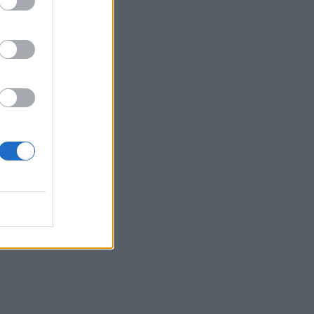
ωνία ΗΠΑ - Ιράν
ισμό του
υπογραφεί την