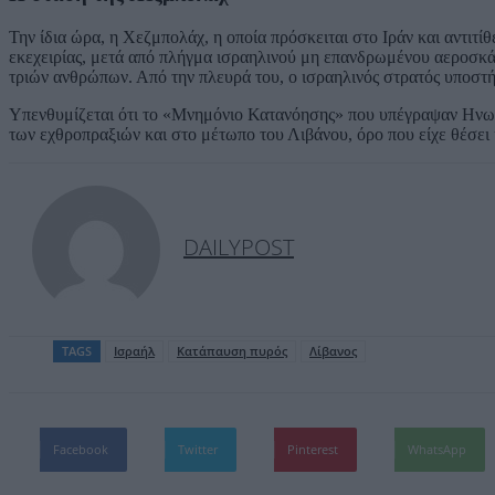
Την ίδια ώρα, η Χεζμπολάχ, η οποία πρόσκειται στο Ιράν και αντιτίθ
εκεχειρίας, μετά από πλήγμα ισραηλινού μη επανδρωμένου αεροσκάφ
τριών ανθρώπων. Από την πλευρά του, ο ισραηλινός στρατός υποστήρ
Υπενθυμίζεται ότι το «Μνημόνιο Κατανόησης» που υπέγραψαν Ηνωμέ
των εχθροπραξιών και στο μέτωπο του Λιβάνου, όρο που είχε θέσει
DAILYPOST
TAGS
Ισραήλ
Κατάπαυση πυρός
Λίβανος
Facebook
Twitter
Pinterest
WhatsApp