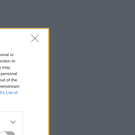
sonal or
ection to
ou may
 personal
out of the
 downstream
B’s List of