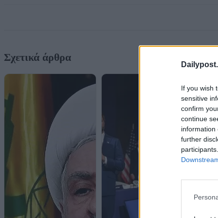
Σχετικά άρθρα
Dailypost.
If you wish 
sensitive in
confirm you
continue se
information 
further disc
participants
Downstream 
Persona