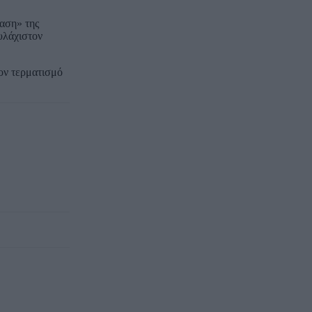
αση» της
υλάχιστον
ον τερματισμό