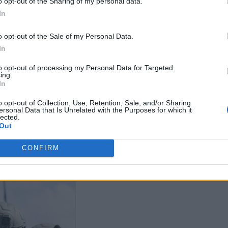
o opt-out of the Sharing of my personal data.
In
o opt-out of the Sale of my Personal Data.
 προς Ισραήλ:
In
ωνήστε σε κατάπαυση
 με τη Χεζμπολάχ –
Reuters: Συμφ
to opt-out of processing my Personal Data for Targeted
μοποιήστε το μυαλό σας»
ing.
για τον τερματ
In
πολέμου ίσως 
Κυριακή
Ισραήλ και Χεζμπολάχ
o opt-out of Collection, Use, Retention, Sale, and/or Sharing
συμφώνησαν σε κατάπαυση
ersonal Data that Is Unrelated with the Purposes for which it
του πυρός
lected.
Out
CONFIRM