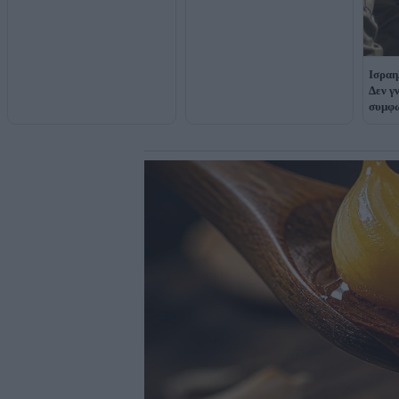
Ισραη
Δεν γ
συμφ