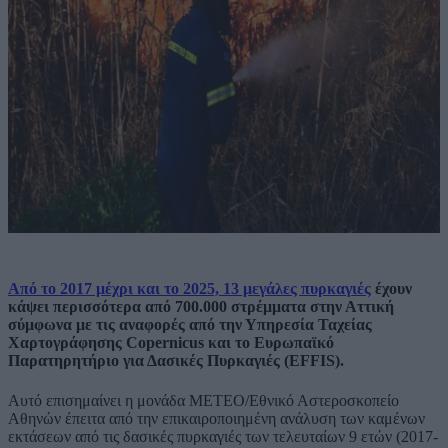
Από το 2017 μέχρι και το 2025, 13 μεγάλες πυρκαγιές
έχουν
κάψει περισσότερα από 700.000 στρέμματα στην Αττική
σύμφωνα με τις αναφορές από την Υπηρεσία Ταχείας
Χαρτογράφησης Copernicus και το Ευρωπαϊκό
Παρατηρητήριο για Δασικές Πυρκαγιές (EFFIS).
Αυτό επισημαίνει η μονάδα ΜΕΤΕΟ/Εθνικό Αστεροσκοπείο
Αθηνών έπειτα από την επικαιροποιημένη ανάλυση των καμένων
εκτάσεων από τις δασικές πυρκαγιές των τελευταίων 9 ετών (2017-