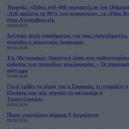
Τουρνάς: «Πάνω από 400 πυρκαγιές σε ένα 10ήμερ
-Από αμέλεια το 90% των πυρκαγιών», το «Plan B
στην Αττικοβοιωτία
09/08/2026
Δεύτερη πηγή εισοδήματος για τους επαγγελματίες
ψαράδες ο αλιευτικός τουρισμός
09/08/2026
Υπ. Μεταφορών: Οριστική λύση στις καθυστερήσει
έκδοσης των πινακίδων κυκλοφορίας – Το ψηφιακό
σύστημα
09/08/2026
Γιατί τρίβει τα χέρια του ο Σαμαράς, τι ετοιμάζει ο
Πλεύρης και πώς περνάει το καλοκαίρι ο
Τριαντόπουλος
09/08/2026
Ποιοι γιορτάζουν σήμερα 9 Αυγούστου
09/08/2026