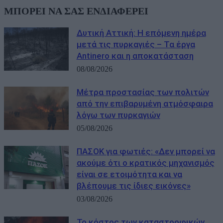
ΜΠΟΡΕΙ ΝΑ ΣΑΣ ΕΝΔΙΑΦΕΡΕΙ
Δυτική Αττική: Η επόμενη ημέρα
μετά τις πυρκαγιές – Τα έργα
Antinero και η αποκατάσταση
08/08/2026
Μέτρα προστασίας των πολιτών
από την επιβαρυμένη ατμόσφαιρα
λόγω των πυρκαγιών
05/08/2026
ΠΑΣΟΚ για φωτιές: «Δεν μπορεί να
ακούμε ότι ο κρατικός μηχανισμός
είναι σε ετοιμότητα και να
βλέπουμε τις ίδιες εικόνες»
03/08/2026
Το κόστος των καταστροφικών