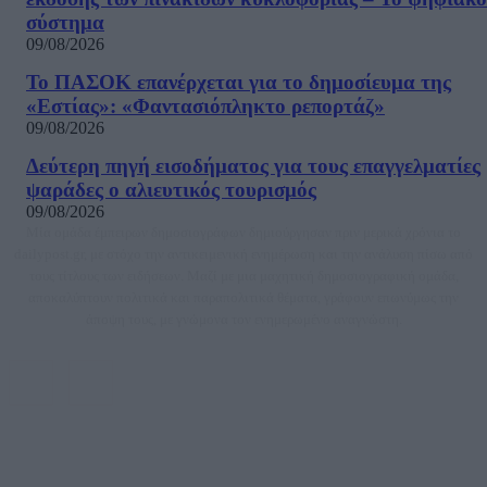
σύστημα
09/08/2026
Το ΠΑΣΟΚ επανέρχεται για το δημοσίευμα της
«Εστίας»: «Φαντασιόπληκτο ρεπορτάζ»
09/08/2026
Δεύτερη πηγή εισοδήματος για τους επαγγελματίες
ψαράδες ο αλιευτικός τουρισμός
09/08/2026
Μία ομάδα έμπειρων δημοσιογράφων δημιούργησαν πριν μερικά χρόνια το
dailypost.gr, με στόχο την αντικειμενική ενημέρωση και την ανάλυση πίσω από
τους τίτλους των ειδήσεων. Μαζί με μια μαχητική δημοσιογραφική ομάδα,
αποκαλύπτουν πολιτικά και παραπολιτικά θέματα, γράφουν επωνύμως την
άποψη τους, με γνώμονα τον ενημερωμένο αναγνώστη.
DAILYPOST.GR – ΤΑΥΤΌΤΗΤΑ