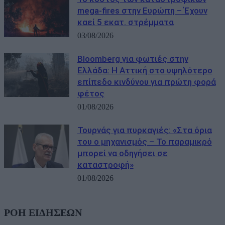
mega-fires στην Ευρώπη – Έχουν
καεί 5 εκατ. στρέμματα
03/08/2026
Bloomberg για φωτιές στην
Ελλάδα: Η Αττική στο υψηλότερο
επίπεδο κινδύνου για πρώτη φορά
φέτος
01/08/2026
Τουρνάς για πυρκαγιές: «Στα όρια
του ο μηχανισμός – Το παραμικρό
μπορεί να οδηγήσει σε
καταστροφή»
01/08/2026
ΡΟΗ ΕΙΔΗΣΕΩΝ