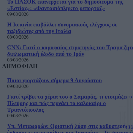
Το ΠΑΣΟΚ επανέρχεται για το δημοσίευμα της
«Εστίας»: «Φαντασιόπληκτο ρεπορτάζ»
09/08/2026
Η Ισπανία επιβάλλει συνοριακούς ελέγχους σε
ταξιδιώτες από την Ιταλία
08/08/2026
CNN: Γιατί ο κορυφαίος στρατηγός του Τραμπ ζητ
διπλωματική έξοδο από το Ιράν
08/08/2026
ΔΗΜΟΦΙΛΗ
Ποιοι γιορτάζουν σήμερα 9 Αυγούστου
09/08/2026
Γιατί τρίβει τα χέρια του ο Σαμαράς, τι ετοιμάζει ο
Πλεύρης και πώς περνάει το καλοκαίρι ο
Τριαντόπουλος
09/08/2026
Υπ. Μεταφορών: Οριστική λύση στις καθυστερήσει
έκδοσης των πινακίδων κυκλοφορίας – Το ψηφιακό