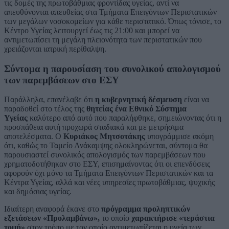
τις δομές της πρωτοβάθμιας φροντίδας υγείας, αντί να
απευθύνονται απευθείας στα Τμήματα Επειγόντων Περιστατικών
των μεγάλων νοσοκομείων για κάθε περιστατικό. Όπως τόνισε, το
Κέντρο Υγείας λειτουργεί έως τις 21:00 και μπορεί να
αντιμετωπίσει τη μεγάλη πλειονότητα των περιστατικών που
χρειάζονται ιατρική περίθαλψη.
Σύντομα η παρουσίαση του συνολικού απολογισμού
των παρεμβάσεων στο ΕΣΥ
Παράλληλα, επανέλαβε ότι
η κυβερνητική δέσμευση
είναι να
παραδοθεί στο τέλος της
θητείας ένα Εθνικό Σύστημα
Υγείας
καλύτερο από αυτό που παραλήφθηκε, σημειώνοντας ότι η
προσπάθεια αυτή προχωρά σταδιακά και με μετρήσιμα
αποτελέσματα. Ο
Κυριάκος Μητσοτάκης
υπογράμμισε ακόμη
ότι, καθώς το Ταμείο Ανάκαμψης ολοκληρώνεται, σύντομα θα
παρουσιαστεί συνολικός απολογισμός των παρεμβάσεων που
χρηματοδοτήθηκαν στο ΕΣΥ, επισημαίνοντας ότι οι επενδύσεις
αφορούν όχι μόνο τα Τμήματα Επειγόντων Περιστατικών και τα
Κέντρα Υγείας, αλλά και νέες υπηρεσίες πρωτοβάθμιας, ψυχικής
και δημόσιας υγείας.
Ιδιαίτερη αναφορά έκανε στο
πρόγραμμα προληπτικών
εξετάσεων «Προλαμβάνω»,
το οποίο
χαρακτήρισε «τεράστια
τομή»
στον τρόπο με τον οποίο αντιμετωπίζεται η υγεία των