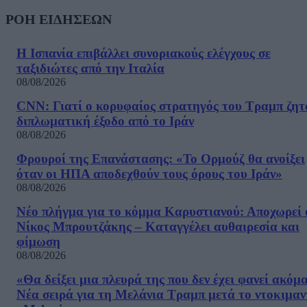
ΡΟΗ ΕΙΔΗΣΕΩΝ
Η Ισπανία επιβάλλει συνοριακούς ελέγχους σε
ταξιδιώτες από την Ιταλία
08/08/2026
CNN: Γιατί ο κορυφαίος στρατηγός του Τραμπ ζητ
διπλωματική έξοδο από το Ιράν
08/08/2026
Φρουροί της Επανάστασης: «Το Ορμούζ θα ανοίξει
όταν οι ΗΠΑ αποδεχθούν τους όρους του Ιράν»
08/08/2026
Νέο πλήγμα για το κόμμα Καρυστιανού: Αποχωρεί 
Νίκος Μπρουτζάκης – Καταγγέλει αυθαιρεσία και
φίμωση
08/08/2026
«Θα δείξει μια πλευρά της που δεν έχει φανεί ακόμ
Νέα σειρά για τη Μελάνια Τραμπ μετά το ντοκιμαν