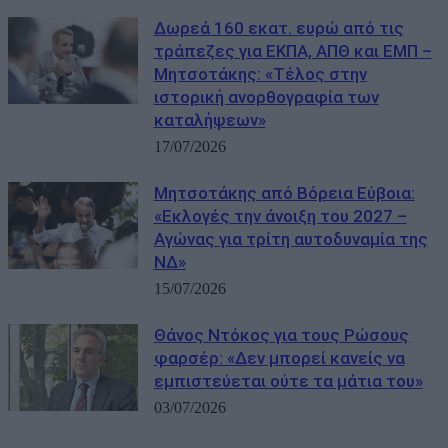
Δωρεά 160 εκατ. ευρώ από τις
τράπεζες για ΕΚΠΑ, ΑΠΘ και ΕΜΠ –
Μητσοτάκης: «Τέλος στην
ιστορική ανορθογραφία των
καταλήψεων»
17/07/2026
Μητσοτάκης από Βόρεια Εύβοια:
«Εκλογές την άνοιξη του 2027 –
Αγώνας για τρίτη αυτοδυναμία της
ΝΔ»
15/07/2026
Θάνος Ντόκος για τους Ρώσους
φαρσέρ: «Δεν μπορεί κανείς να
εμπιστεύεται ούτε τα μάτια του»
03/07/2026