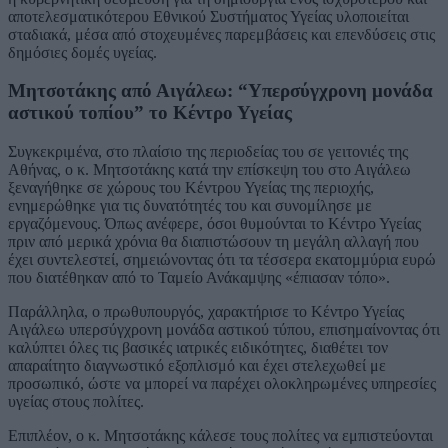
αποτελεσματικότερου Εθνικού Συστήματος Υγείας υλοποιείται
σταδιακά, μέσα από στοχευμένες παρεμβάσεις και επενδύσεις στις
δημόσιες δομές υγείας.
Μητσοτάκης από Αιγάλεω: “Υπερσύγχρονη μονάδα
αστικού τοπίου” το Κέντρο Υγείας
Συγκεκριμένα, στο πλαίσιο της περιοδείας του σε γειτονιές της
Αθήνας, ο κ. Μητσοτάκης κατά την επίσκεψη του στο Αιγάλεω
ξεναγήθηκε σε χώρους του Κέντρου Υγείας της περιοχής,
ενημερώθηκε για τις δυνατότητές του και συνομίλησε με
εργαζόμενους. Όπως ανέφερε, όσοι θυμούνται το Κέντρο Υγείας
πριν από μερικά χρόνια θα διαπιστώσουν τη μεγάλη αλλαγή που
έχει συντελεστεί, σημειώνοντας ότι τα τέσσερα εκατομμύρια ευρώ
που διατέθηκαν από το Ταμείο Ανάκαμψης «έπιασαν τόπο».
Παράλληλα, ο πρωθυπουργός, χαρακτήρισε το Κέντρο Υγείας
Αιγάλεω υπερσύγχρονη μονάδα αστικού τύπου, επισημαίνοντας ότι
καλύπτει όλες τις βασικές ιατρικές ειδικότητες, διαθέτει τον
απαραίτητο διαγνωστικό εξοπλισμό και έχει στελεχωθεί με
προσωπικό, ώστε να μπορεί να παρέχει ολοκληρωμένες υπηρεσίες
υγείας στους πολίτες.
Επιπλέον, ο κ. Μητσοτάκης κάλεσε τους πολίτες να εμπιστεύονται