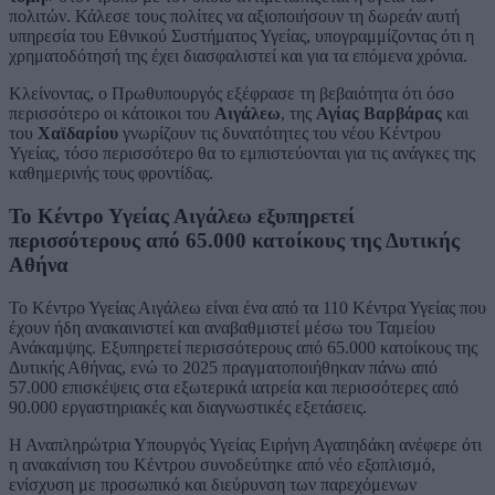
πολιτών. Κάλεσε τους πολίτες να αξιοποιήσουν τη δωρεάν αυτή
υπηρεσία του Εθνικού Συστήματος Υγείας, υπογραμμίζοντας ότι η
χρηματοδότησή της έχει διασφαλιστεί και για τα επόμενα χρόνια.
Κλείνοντας, ο Πρωθυπουργός εξέφρασε τη βεβαιότητα ότι όσο
περισσότερο οι κάτοικοι του
Αιγάλεω
, της
Αγίας Βαρβάρας
και
του
Χαϊδαρίου
γνωρίζουν τις δυνατότητες του νέου Κέντρου
Υγείας, τόσο περισσότερο θα το εμπιστεύονται για τις ανάγκες της
καθημερινής τους φροντίδας.
Το Κέντρο Υγείας Αιγάλεω εξυπηρετεί
περισσότερους από 65.000 κατοίκους της Δυτικής
Αθήνα
Το Κέντρο Υγείας Αιγάλεω είναι ένα από τα 110 Κέντρα Υγείας που
έχουν ήδη ανακαινιστεί και αναβαθμιστεί μέσω του Ταμείου
Ανάκαμψης. Εξυπηρετεί περισσότερους από 65.000 κατοίκους της
Δυτικής Αθήνας, ενώ το 2025 πραγματοποιήθηκαν πάνω από
57.000 επισκέψεις στα εξωτερικά ιατρεία και περισσότερες από
90.000 εργαστηριακές και διαγνωστικές εξετάσεις.
Η Αναπληρώτρια Υπουργός Υγείας Ειρήνη Αγαπηδάκη ανέφερε ότι
η ανακαίνιση του Κέντρου συνοδεύτηκε από νέο εξοπλισμό,
ενίσχυση με προσωπικό και διεύρυνση των παρεχόμενων