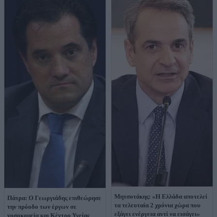
Μητσοτάκης: «Η Ελλάδα αποτελεί
Πάτρα: Ο Γεωργιάδης επιθεώρησε
τα τελευταία 2 χρόνια χώρα που
την πρόοδο των έργων σε
εξάγει ενέργεια αντί να εισάγει»
νοσοκομεία και Κέντρο Υγείας