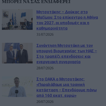
ΜΠΟΡΕΙ ΝΑ ΣΑΣ ΕΝΔΙΑΦΕΡΕΙ
Μητσοτάκης – Δούκας στο
Μαξίμου: Στο επίκεντρο η Αθήνα
του 2027, οι υποδομές και η
καθημερινότητα
31/07/2026
Συνάντηση Μητσοτάκη με τον
υπουργό Βιομηχανίας των ΗΑΕ –
Στο τραπέζι επενδύσεις και
ενεργειακή συνεργασία
28/07/2026
Στο ΟΑΚΑ ο Μητσοτάκης:
«Παραλάβαμε μια τραγική
κατάσταση – Επενδύουμε πάνω
από 160 εκατ. ευρώ»
20/07/2026