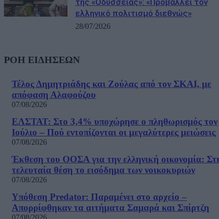
της «Οδύσσειας»: «Προβάλλει τον
ελληνικό πολιτισμό διεθνώς»
28/07/2026
ΡΟΗ ΕΙΔΗΣΕΩΝ
Τέλος Δημητριάδης και Ζούλας από τον ΣΚΑΙ, με
απόφαση Αλαφούζου
07/08/2026
ΕΛΣΤΑΤ: Στο 3,4% υποχώρησε ο πληθωρισμός τον
Ιούλιο – Πού εντοπίζονται οι μεγαλύτερες μειώσεις
07/08/2026
Έκθεση του ΟΟΣΑ για την ελληνική οικονομία: Στ
τελευταία θέση το εισόδημα των νοικοκυριών
07/08/2026
Υπόθεση Predator: Παραμένει στο αρχείο –
Απορρίφθηκαν τα αιτήματα Σαμαρά και Σπίρτζη
07/08/2026