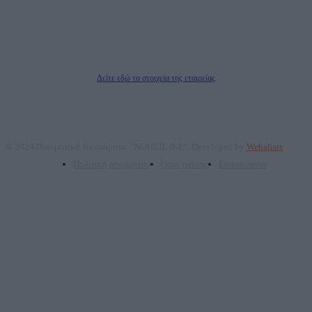
Νόμιμος Εκπρόσωπος: Ζαχαρός Σταμάτης
Μέτοχοι: Ζαχαρός Σταμάτης, Κουβαράς Γεώργιος, ΥΠΗΡΕΣΙΕΣ ΠΡΟΗΓΜΕΝΗΣ
ΤΕΧΝΟΛΟΓΙΑΣ ΠΑΡΑΓΩΓΗΣ ΟΠΤΙΚΟΑΚΟΥΣΤΙΚΩΝ ΜΕΣΩΝ ΜΕΛΕΤΩΝ ΚΑΙ
ΠΑΡΟΧΗΣ ΥΠΗΡΕΣΙΩΝ PLD PLUS ΑΝΩΝ ΕΤΑΙΡΙΑ
Δικαιούχος του ονόματος τομέα (dailypost.gr): ΝΟΗΣΙΣ ΙΚΕ
Διευθυντής/Διαχειριστής: Ζαχαρός Σταμάτης
Διευθυντής Σύνταξης: Ρενάτο Λέκκα
Δείτε εδώ τα στοιχεία της εταιρείας
© 2024 Πνευματικά δικαιώματα: "ΝΟΗΣΙΣ ΙΚΕ". Developed by
Webalists
Πολιτική απορρήτου
Όροι χρήσης
Επικοινωνία