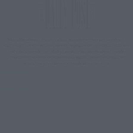
Μία ομάδα έμπειρων δημοσιογράφων δημιούργησαν πριν μερικά χρόνια το
dailypost.gr, με στόχο την αντικειμενική ενημέρωση και την ανάλυση πίσω από
τους τίτλους των ειδήσεων. Μαζί με μια μαχητική δημοσιογραφική ομάδα,
αποκαλύπτουν πολιτικά και παραπολιτικά θέματα, γράφουν επωνύμως την
άποψη τους, με γνώμονα τον ενημερωμένο αναγνώστη.
DAILYPOST.GR – ΤΑΥΤΌΤΗΤΑ
Ιδιοκτήτρια εταιρεία: «ΝΟΗΣΙΣ ΙΚΕ»
Έδρα: Δήμος Αμαρουσίου Αττικής, Αγ. Αθανασίου αρ. 21, Τ.Κ. 15125
ΑΦΜ: 801093076, Δ.Ο.Υ.: ΚΕΦΟΔΕ ΑΤΤΙΚΗΣ, E-mail: press@dailypost.gr, Τηλ.
επικοινωνίας: 2108066997