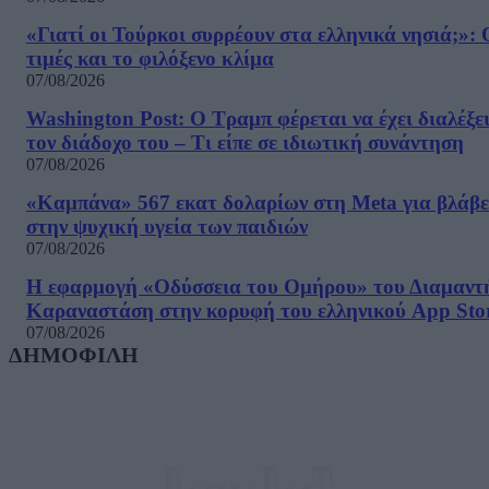
«Γιατί οι Τούρκοι συρρέουν στα ελληνικά νησιά;»: 
τιμές και το φιλόξενο κλίμα
07/08/2026
Washington Post: Ο Τραμπ φέρεται να έχει διαλέξε
τον διάδοχο του – Τι είπε σε ιδιωτική συνάντηση
07/08/2026
«Καμπάνα» 567 εκατ δολαρίων στη Meta για βλάβε
στην ψυχική υγεία των παιδιών
07/08/2026
Η εφαρμογή «Οδύσσεια του Ομήρου» του Διαμαντ
Καραναστάση στην κορυφή του ελληνικού App Sto
07/08/2026
ΔΗΜΟΦΙΛΗ