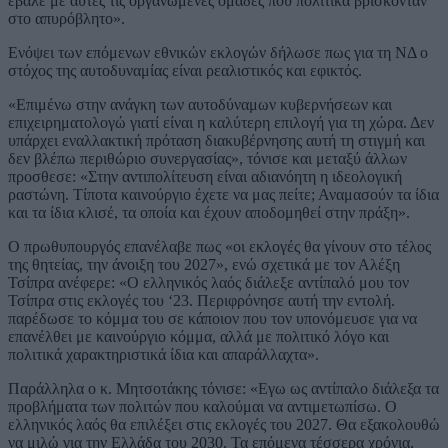
έβαλε με αυτές τις οργανωμένες ομάδες που πολιτικά βρίσκονταν
στο απυρόβλητο».
Ενόψει των επόμενων εθνικών εκλογών δήλωσε πως για τη ΝΔ ο
στόχος της αυτοδυναμίας είναι ρεαλιστικός και εφικτός.
«Επιμένω στην ανάγκη των αυτοδύναμων κυβερνήσεων και
επιχειρηματολογώ γιατί είναι η καλύτερη επιλογή για τη χώρα. Δεν
υπάρχει εναλλακτική πρόταση διακυβέρνησης αυτή τη στιγμή και
δεν βλέπω περιθώριο συνεργασίας», τόνισε και μεταξύ άλλων
προσθεσε: «Στην αντιπολίτευση είναι αδιανόητη η ιδεολογική
ραστώνη. Τίποτα καινούργιο έχετε να μας πείτε; Αναμασούν τα ίδια
και τα ίδια κλισέ, τα οποία και έχουν αποδομηθεί στην πράξη».
Ο πρωθυπουργός επανέλαβε πως «οι εκλογές θα γίνουν στο τέλος
της θητείας, την άνοιξη του 2027», ενώ σχετικά με τον Αλέξη
Τσίπρα ανέφερε: «Ο ελληνικός λαός διάλεξε αντίπαλό μου τον
Τσίπρα στις εκλογές του ‘23. Περιφρόνησε αυτή την εντολή.
παρέδωσε το κόμμα του σε κάποιον που τον υπονόμευσε για να
επανέλθει με καινούργιο κόμμα, αλλά με πολιτικό λόγο και
πολιτικά χαρακτηριστικά ίδια και απαράλλαχτα».
Παράλληλα ο κ. Μητσοτάκης τόνισε: «Εγω ως αντίπαλο διάλεξα τα
προβλήματα των πολιτών που καλούμαι να αντιμετωπίσω. Ο
ελληνικός λαός θα επιλέξει στις εκλογές του 2027. Θα εξακολουθώ
να μιλώ για την Ελλάδα του 2030. Τα επόμενα τέσσερα χρόνια,