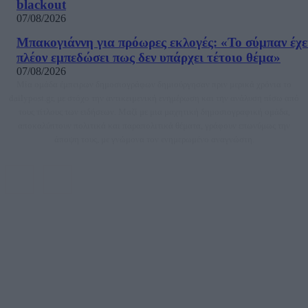
blackout
07/08/2026
Μπακογιάννη για πρόωρες εκλογές: «Το σύμπαν έχε
πλέον εμπεδώσει πως δεν υπάρχει τέτοιο θέμα»
07/08/2026
Μία ομάδα έμπειρων δημοσιογράφων δημιούργησαν πριν μερικά χρόνια το
dailypost.gr, με στόχο την αντικειμενική ενημέρωση και την ανάλυση πίσω από
τους τίτλους των ειδήσεων. Μαζί με μια μαχητική δημοσιογραφική ομάδα,
αποκαλύπτουν πολιτικά και παραπολιτικά θέματα, γράφουν επωνύμως την
άποψη τους, με γνώμονα τον ενημερωμένο αναγνώστη.
DAILYPOST.GR – ΤΑΥΤΌΤΗΤΑ
Ιδιοκτήτρια εταιρεία: «ΝΟΗΣΙΣ ΙΚΕ»
Έδρα: Δήμος Αμαρουσίου Αττικής, Αγ. Αθανασίου αρ. 21, Τ.Κ. 15125
ΑΦΜ: 801093076, Δ.Ο.Υ.: ΚΕΦΟΔΕ ΑΤΤΙΚΗΣ, E-mail: press@dailypost.gr, Τηλ.
επικοινωνίας: 2108066997
Νόμιμος Εκπρόσωπος: Ζαχαρός Σταμάτης