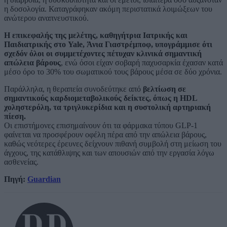
η δοσολογία. Καταγράφηκαν ακόμη περιστατικά λοιμώξεων του
ανώτερου αναπνευστικού.
Η επικεφαλής της μελέτης, καθηγήτρια Ιατρικής και
Παιδιατρικής στο Yale, Άνια Γιαστρέμποφ, υπογράμμισε ότι
σχεδόν όλοι οι συμμετέχοντες πέτυχαν κλινικά σημαντική
απώλεια βάρους
, ενώ όσοι είχαν σοβαρή παχυσαρκία έχασαν κατά
μέσο όρο το 30% του σωματικού τους βάρους μέσα σε δύο χρόνια.
Παράλληλα, η θεραπεία συνοδεύτηκε από
βελτίωση σε
σημαντικούς καρδιομεταβολικούς δείκτες, όπως η HDL
χοληστερόλη, τα τριγλυκερίδια και η συστολική αρτηριακή
πίεση.
Οι επιστήμονες επισημαίνουν ότι τα φάρμακα τύπου GLP-1
φαίνεται να προσφέρουν οφέλη πέρα από την απώλεια βάρους,
καθώς νεότερες έρευνες δείχνουν πιθανή συμβολή στη μείωση του
άγχους, της κατάθλιψης και των απουσιών από την εργασία λόγω
ασθενείας.
Πηγή:
Guardian