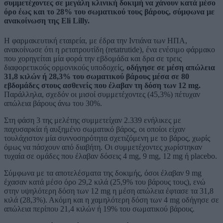
συμμετέχοντες σε μεγάλη κλινική δοκιμή να χάνουν κατά μέσο
όρο έως και το 28% του σωματικού τους βάρους, σύμφωνα με
ανακοίνωση της Eli Lilly.
Η φαρμακευτική εταιρεία, με έδρα την Ιντιάνα των ΗΠΑ,
ανακοίνωσε ότι η ρετατρουτίδη (retatrutide), ένα ενέσιμο φάρμακο
που χορηγείται μία φορά την εβδομάδα και δρα σε τρεις
διαφορετικούς ορμονικούς υποδοχείς,
οδήγησε σε μέση απώλεια
31,8 κιλών ή 28,3% του σωματικού βάρους μέσα σε 80
εβδομάδες στους ασθενείς που έλαβαν τη δόση των 12 mg.
Παράλληλα, σχεδόν οι μισοί συμμετέχοντες (45,3%) πέτυχαν
απώλεια βάρους άνω του 30%.
Στη φάση 3 της μελέτης συμμετείχαν 2.339 ενήλικες με
παχυσαρκία ή αυξημένο σωματικό βάρος, οι οποίοι είχαν
τουλάχιστον μία συννοσηρότητα σχετιζόμενη με το βάρος, χωρίς
όμως να πάσχουν από διαβήτη. Οι συμμετέχοντες χωρίστηκαν
τυχαία σε ομάδες που έλαβαν δόσεις 4 mg, 9 mg, 12 mg ή placebo.
Σύμφωνα με τα αποτελέσματα της δοκιμής, όσοι έλαβαν 9 mg
έχασαν κατά μέσο όρο 29,2 κιλά (25,9% του βάρους τους), ενώ
στην υψηλότερη δόση των 12 mg η μέση απώλεια έφτασε τα 31,8
κιλά (28,3%). Ακόμη και η χαμηλότερη δόση των 4 mg οδήγησε σε
απώλεια περίπου 21,4 κιλών ή 19% του σωματικού βάρους.