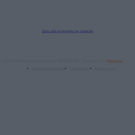
Μέτοχοι: Ζαχαρός Σταμάτης, Κουβαράς Γεώργιος, ΥΠΗΡΕΣΙΕΣ ΠΡΟΗΓΜΕΝΗΣ
ΤΕΧΝΟΛΟΓΙΑΣ ΠΑΡΑΓΩΓΗΣ ΟΠΤΙΚΟΑΚΟΥΣΤΙΚΩΝ ΜΕΣΩΝ ΜΕΛΕΤΩΝ ΚΑΙ
ΠΑΡΟΧΗΣ ΥΠΗΡΕΣΙΩΝ PLD PLUS ΑΝΩΝ ΕΤΑΙΡΙΑ
Δικαιούχος του ονόματος τομέα (dailypost.gr): ΝΟΗΣΙΣ ΙΚΕ
Διευθυντής/Διαχειριστής: Ζαχαρός Σταμάτης
Διευθυντής Σύνταξης: Ρενάτο Λέκκα
Δείτε εδώ τα στοιχεία της εταιρείας
© 2024 Πνευματικά δικαιώματα: "ΝΟΗΣΙΣ ΙΚΕ". Developed by
Webalists
Πολιτική απορρήτου
Όροι χρήσης
Επικοινωνία