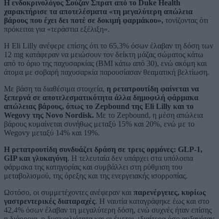
Η ενδοκρινολόγος Σούζαν Σπρατ από το Duke Health
χαρακτήρισε τα αποτελέσματα «τη μεγαλύτερη απώλεια
βάρους που έχει δει ποτέ σε δοκιμή φαρμάκου»,
τονίζοντας ότι
πρόκειται για «τεράστια εξέλιξη».
Η Eli Lilly ανέφερε επίσης ότι το 65,3% όσων έλαβαν τη δόση των
12 mg κατάφεραν να μειώσουν τον δείκτη μάζας σώματος κάτω
από το όριο της παχυσαρκίας (BMI κάτω από 30), ενώ ακόμη και
άτομα με σοβαρή παχυσαρκία παρουσίασαν θεαματική βελτίωση.
Με βάση τα διαθέσιμα στοιχεία,
η ρετατρουτίδη φαίνεται να
ξεπερνά σε αποτελεσματικότητα άλλα δημοφιλή φάρμακα
απώλειας βάρους, όπως το Zepbound της Eli Lilly και το
Wegovy της Novo Nordisk.
Με το Zepbound, η μέση απώλεια
βάρους κυμαίνεται συνήθως μεταξύ 15% και 20%, ενώ με το
Wegovy μεταξύ 14% και 19%.
Η ρετατρουτίδη συνδυάζει δράση σε τρεις ορμόνες: GLP-1,
GIP και γλυκαγόνη
. Η τελευταία δεν υπάρχει στα υπόλοιπα
φάρμακα της κατηγορίας και συμβάλλει στη ρύθμιση του
μεταβολισμού, της όρεξης και της ενεργειακής ισορροπίας.
Ωστόσο, οι συμμετέχοντες ανέφεραν και
παρενέργειες, κυρίως
γαστρεντερικές διαταραχές
. Η ναυτία καταγράφηκε έως και στο
42,4% όσων έλαβαν τη μεγαλύτερη δόση, ενώ συχνές ήταν επίσης
η διάρροια, η δυσκοιλιότητα και οι έμετοι, ιδιαίτερα όσο αυξανόταν