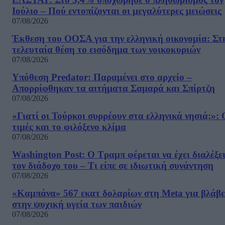
Ιούλιο – Πού εντοπίζονται οι μεγαλύτερες μειώσεις
07/08/2026
Έκθεση του ΟΟΣΑ για την ελληνική οικονομία: Στ
τελευταία θέση το εισόδημα των νοικοκυριών
07/08/2026
Υπόθεση Predator: Παραμένει στο αρχείο –
Απορρίφθηκαν τα αιτήματα Σαμαρά και Σπίρτζη
07/08/2026
«Γιατί οι Τούρκοι συρρέουν στα ελληνικά νησιά;»: 
τιμές και το φιλόξενο κλίμα
07/08/2026
Washington Post: Ο Τραμπ φέρεται να έχει διαλέξε
τον διάδοχο του – Τι είπε σε ιδιωτική συνάντηση
07/08/2026
«Καμπάνα» 567 εκατ δολαρίων στη Meta για βλάβε
στην ψυχική υγεία των παιδιών
07/08/2026