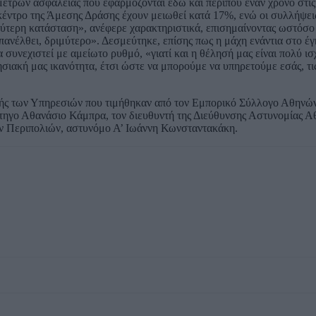
τρων ασφαλείας που εφαρμόζονται εδώ και περίπου έναν χρόνο στις 
 κέντρο της Άμεσης Δράσης έχουν μειωθεί κατά 17%, ενώ οι συλλήψει
ύτερη κατάσταση», ανέφερε χαρακτηριστικά, επισημαίνοντας ωστόσο 
επανέλθει, δριμύτερο». Δεσμεύτηκε, επίσης πως η μάχη ενάντια στο έ
 συνεχιστεί με αμείωτο ρυθμό, «γιατί και η θέλησή μας είναι πολύ ισ
σιακή μας ικανότητα, έτσι ώστε να μπορούμε να υπηρετούμε εσάς, τις
λής των Υπηρεσιών που τιμήθηκαν από τον Εμπορικό Σύλλογο Αθηνών
άτηγο Αθανάσιο Κάμπρα, τον διευθυντή της Διεύθυνσης Αστυνομίας Α
ν Περιπολιών, αστυνόμο Α’ Ιωάννη Κωνσταντακάκη.