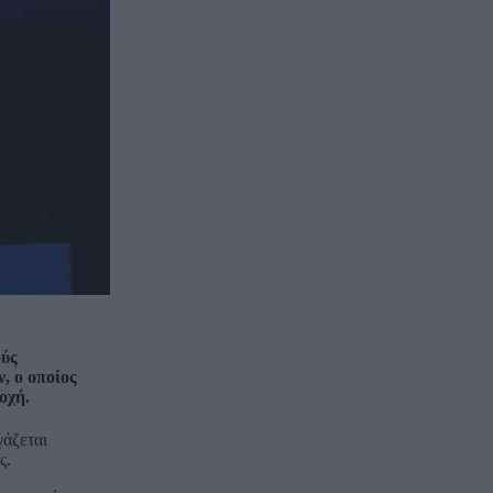
ούς
, ο οποίος
οχή.
γάζεται
ς.