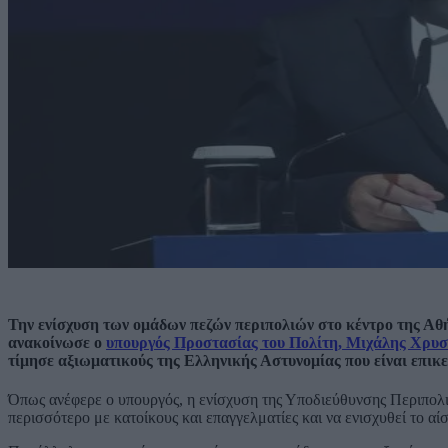
Την ενίσχυση των ομάδων πεζών περιπολιών στο κέντρο της Αθή
ανακοίνωσε ο
υπουργός Προστασίας του Πολίτη, Μιχάλης Χρυσ
τίμησε αξιωματικούς της Ελληνικής Αστυνομίας που είναι επικ
Όπως ανέφερε ο υπουργός, η ενίσχυση της Υποδιεύθυνσης Περιπολιώ
περισσότερο με κατοίκους και επαγγελματίες και να ενισχυθεί το αί