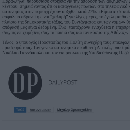
Παράλληλα, παρουσίασε στοιχεία για την απόδοση των αυξημένων μέ
κέντρου, σημειώνοντας ότι οι καταγγελίες πολιτών στο τηλεφωνικό
αστυνομίας στην περιοχή έχουν αυξηθεί κατά 27%. «Είμαστε σε καλ
ασφάλεια αδρανεί ή είναι “χαλαρή” για λίγες μέρες, το έγκλημα θα 
πλαίσιο της δημοκρατικής τάξης, του Συντάγματος και των νόμων- θα
απόφασή μας είναι δεδομένη. Ενώ, ταυτόχρονα ενισχύεται η επιχειρη
σας, τις επιχειρήσεις σας, τα παιδιά σας και τον κόσμο της Αθήνας».
Τέλος, ο υπουργός Προστασίας του Πολίτη συνεχάρη τους επικεφα
προσφορά τους. Τον γενικό αστυνομικό διευθυντή Αττικής, υποστρ
Νικόλαο Γιαννόπουλο και τον εκπρόσωπο της Υποδιεύθυνσης Πεζώ
DAILYPOST
TAGS
Αστυνομευση
Μιχάλης Χρυσοχοΐδης