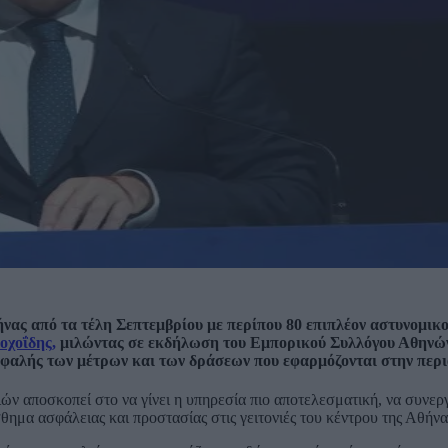
νας από τα τέλη Σεπτεμβρίου με περίπου 80 επιπλέον αστυνομικ
οχοΐδης,
μιλώντας σε εκδήλωση του Εμπορικού Συλλόγου Αθηνών
εφαλής των μέτρων και των δράσεων που εφαρμόζονται στην περι
ν αποσκοπεί στο να γίνει η υπηρεσία πιο αποτελεσματική, να συνερ
σθημα ασφάλειας και προστασίας στις γειτονιές του κέντρου της Αθήνα