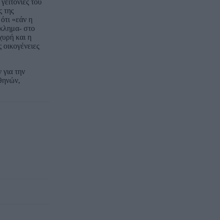
γειτονιές του
ς της
ότι «εάν η
γκλημα- στο
χυρή και η
 οικογένειες
 για την
θηνών,