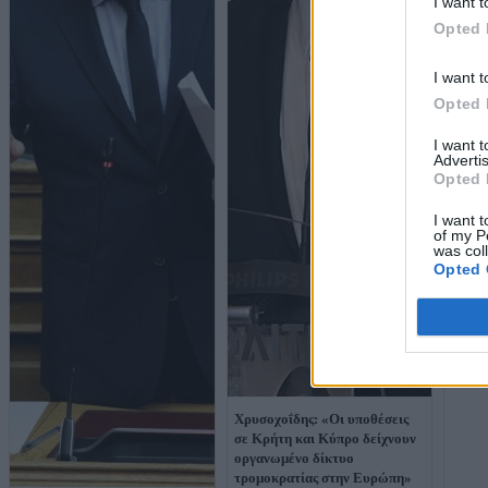
I want t
Opted 
I want t
Opted 
I want 
Advertis
Opted 
I want t
of my P
was col
Opted 
Χρυσο
επέκτ
Έβρο 
μεθόρ
Χρυσοχοΐδης: «Οι υποθέσεις
σε Κρήτη και Κύπρο δείχνουν
οργανωμένο δίκτυο
τρομοκρατίας στην Ευρώπη»