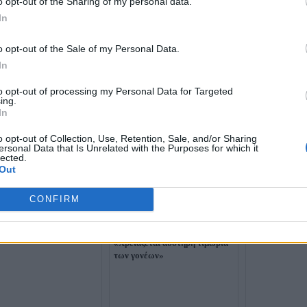
o opt-out of the Sharing of my personal data.
In
o opt-out of the Sale of my Personal Data.
In
to opt-out of processing my Personal Data for Targeted
ing.
In
o opt-out of Collection, Use, Retention, Sale, and/or Sharing
ersonal Data that Is Unrelated with the Purposes for which it
lected.
Out
χοΐδης: «Ξεκινά νέα
Χρυσοχοΐδης:
αση του φράχτη στον
αστυνομικούς 
– Θα οχυρωθεί πλήρως η
Χαλκιδική για
CONFIRM
ιος»
Χρυσοχοΐδης για
παραβατικότητα ανηλίκων:
«Χρειάζεται αυστηρή τιμωρία
των γονέων»