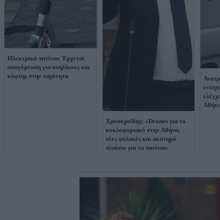
Ηλεκτρικά πατίνια: Έρχεται
απαγόρευση για ανηλίκους και
κόφτης στην ταχύτητα
Ανατρ
ενίσχ
ελέγχ
Αθήν
Χρυσοχοΐδης: «Drones για το
κυκλοφοριακό στην Αθήνα,
νέες φυλακές και αυστηρό
πλαίσιο για τα πατίνια»