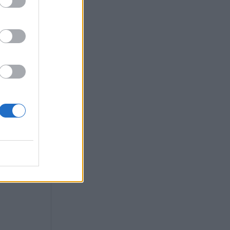
 «Με 200
ενισχύεται η
 το καλοκαίρι»