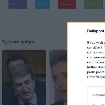
Facebook
Twitter
Pinterest
WhatsApp
Dailypost.
Σχετικά άρθρα
If you wish 
sensitive in
confirm you
continue se
information 
further disc
participants
Downstream 
Persona