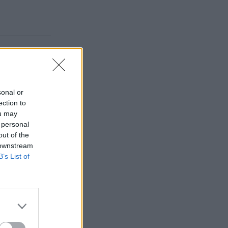
sonal or
ection to
ou may
 personal
out of the
 downstream
B’s List of