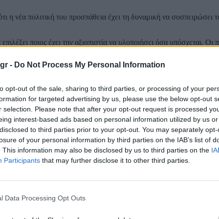
 η νέα πολιτική του προσπάθεια έχει τη δυναμική να συσπειρώσει τ
επιλέξει ποιος έχει την αξιοπιστία να υλοποιήσει όσα υπόσχεται. Οι π
gr -
Do Not Process My Personal Information
αθής επικοινωνιακά σε σχέση με την περίοδο του ΣΥΡΙΖΑ, γεγονός π
to opt-out of the sale, sharing to third parties, or processing of your per
 Αριστεράς και των αντινεοδημοκρατικών ψήφων. Παρουσιάζεται πιο 
formation for targeted advertising by us, please use the below opt-out s
ε.
r selection. Please note that after your opt-out request is processed y
eing interest-based ads based on personal information utilized by us or
disclosed to third parties prior to your opt-out. You may separately opt-
losure of your personal information by third parties on the IAB’s list of
. This information may also be disclosed by us to third parties on the
IA
Participants
that may further disclose it to other third parties.
l Data Processing Opt Outs