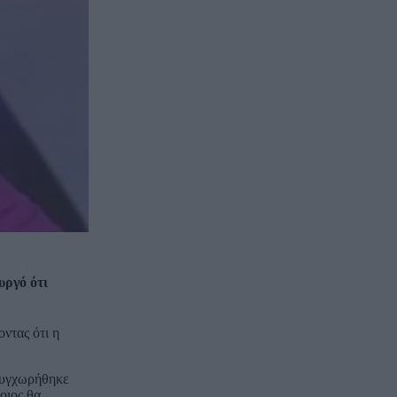
υργό ότι
ντας ότι η
 συγχωρήθηκε
οιος θα