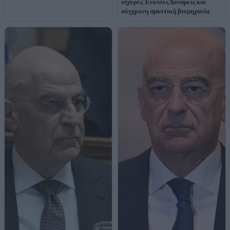
ισχυρές Ένοπλες Δυνάμεις και
σύγχρονη αμυντική βιομηχανία