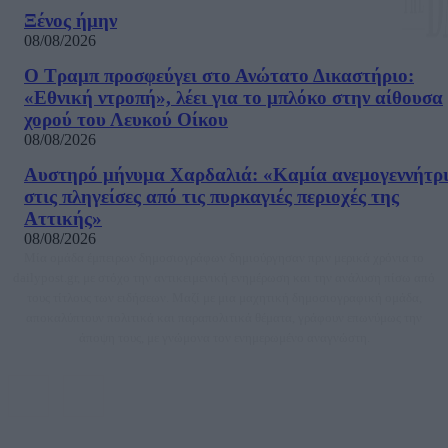
Ξένος ήμην
08/08/2026
Ο Τραμπ προσφεύγει στο Ανώτατο Δικαστήριο:
«Εθνική ντροπή», λέει για το μπλόκο στην αίθουσα
χορού του Λευκού Οίκου
08/08/2026
Αυστηρό μήνυμα Χαρδαλιά: «Καμία ανεμογεννήτρ
στις πληγείσες από τις πυρκαγιές περιοχές της
Αττικής»
08/08/2026
Μία ομάδα έμπειρων δημοσιογράφων δημιούργησαν πριν μερικά χρόνια το
dailypost.gr, με στόχο την αντικειμενική ενημέρωση και την ανάλυση πίσω από
τους τίτλους των ειδήσεων. Μαζί με μια μαχητική δημοσιογραφική ομάδα,
αποκαλύπτουν πολιτικά και παραπολιτικά θέματα, γράφουν επωνύμως την
άποψη τους, με γνώμονα τον ενημερωμένο αναγνώστη.