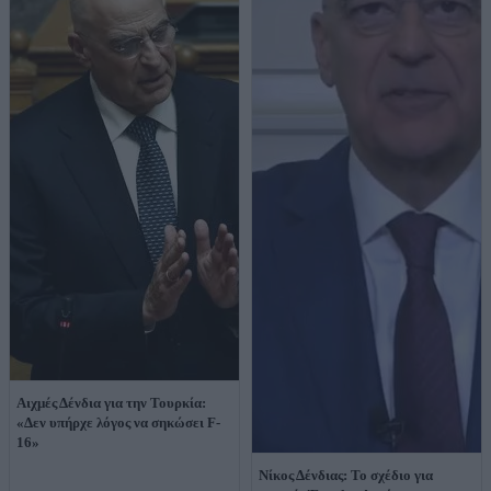
Αιχμές Δένδια για την Τουρκία:
«Δεν υπήρχε λόγος να σηκώσει F-
16»
Νίκος Δένδιας: Το σχέδιο για