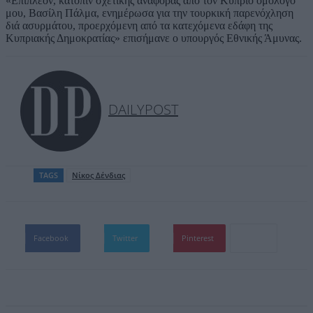
«Επιπλέον, κατόπιν σχετικής αναφοράς από τον Κύπριο ομόλογό
μου, Βασίλη Πάλμα, ενημέρωσα για την τουρκική παρενόχληση
διά ασυρμάτου, προερχόμενη από τα κατεχόμενα εδάφη της
Κυπριακής Δημοκρατίας» επισήμανε ο υπουργός Εθνικής Άμυνας.
DAILYPOST
TAGS
Νίκος Δένδιας
Facebook
Twitter
Pinterest