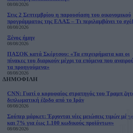
08/08/2026
Στις 2 Σεπτεμβρίου η παρουσίαση του οικονομικού
προγράμματος της ΕΛΑΣ – Τι περιλαμβάνει το σχέ
08/08/2026
Ξένος ήμην
08/08/2026
ΠΑΣΟΚ κατά Σκέρτσου: «Τα επιχειρήματα και οι
πίνακες του διαρκούν μέχρι τα επόμενα που αναιρο
τα προηγούμενα»
08/08/2026
ΔΗΜΟΦΙΛΗ
CNN: Γιατί ο κορυφαίος στρατηγός του Τραμπ ζητ
διπλωματική έξοδο από το Ιράν
08/08/2026
Σούπερ μάρκετ: Έρχονται νέες μειώσεις τιμών μέχρ
και 7% για έως 1.100 κωδικούς προϊόντων»
08/08/2026