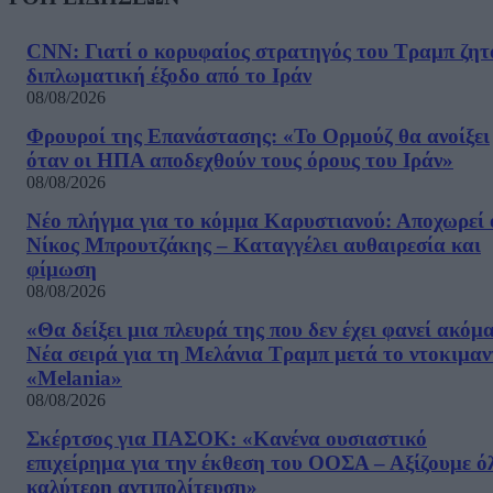
CNN: Γιατί ο κορυφαίος στρατηγός του Τραμπ ζητ
διπλωματική έξοδο από το Ιράν
08/08/2026
Φρουροί της Επανάστασης: «Το Ορμούζ θα ανοίξει
όταν οι ΗΠΑ αποδεχθούν τους όρους του Ιράν»
08/08/2026
Νέο πλήγμα για το κόμμα Καρυστιανού: Αποχωρεί 
Νίκος Μπρουτζάκης – Καταγγέλει αυθαιρεσία και
φίμωση
08/08/2026
«Θα δείξει μια πλευρά της που δεν έχει φανεί ακόμ
Νέα σειρά για τη Μελάνια Τραμπ μετά το ντοκιμαν
«Melania»
08/08/2026
Σκέρτσος για ΠΑΣΟΚ: «Κανένα ουσιαστικό
επιχείρημα για την έκθεση του ΟΟΣΑ – Αξίζουμε ό
καλύτερη αντιπολίτευση»