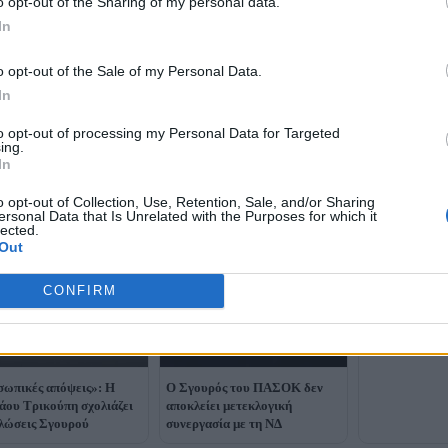
o opt-out of the Sharing of my personal data.
In
o opt-out of the Sale of my Personal Data.
In
to opt-out of processing my Personal Data for Targeted
ing.
In
Μαρινάκης για
Σγουρού σε Ζα
o opt-out of Collection, Use, Retention, Sale, and/or Sharing
τον διαγράψει
ersonal Data that Is Unrelated with the Purposes for which it
επαινεί τη συ
lected.
Out
CONFIRM
ωπικές απόψεις»: Η
Ο Σγουρός του ΠΑΣΟΚ δεν
άου Τρικούπη σχολιάζει
αποκλείει μετεκλογική
ηλώσεις Σγουρού
συνεργασία με τη ΝΔ