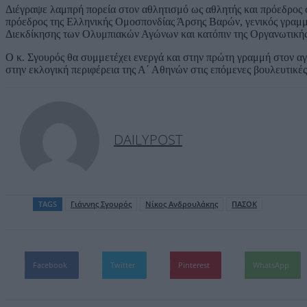
Διέγραψε λαμπρή πορεία στον αθλητισμό ως αθλητής και πρόεδρος σ
πρόεδρος της Ελληνικής Ομοσπονδίας Άρσης Βαρών, γενικός γραμ
Διεκδίκησης των Ολυμπιακών Αγώνων και κατόπιν της Οργανωτική
Ο κ. Σγουρός θα συμμετέχει ενεργά και στην πρώτη γραμμή στον α
στην εκλογική περιφέρεια της Α΄ Αθηνών στις επόμενες βουλευτικές
DAILYPOST
TAGS
Γιάννης Σγουρός
Νίκος Ανδρουλάκης
ΠΑΣΟΚ
Facebook
Twitter
Pinterest
WhatsApp