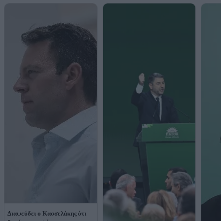
Διαψεύδει ο Κασσελάκης ότι