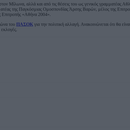
τον Μίλωνα, αλλά και από τις θέσεις του ως γενικός γραμματέας Αθ
ματέας της Παγκόσμιας Ομοσπονδίας Άρσης Βαρών, μέλος της Επιτρ
ς Επιτροπής «Αθήνα 2004».
γώνα του
ΠΑΣΟΚ
για την πολιτική αλλαγή. Ανακοινώνεται ότι θα είν
 εκλογές.