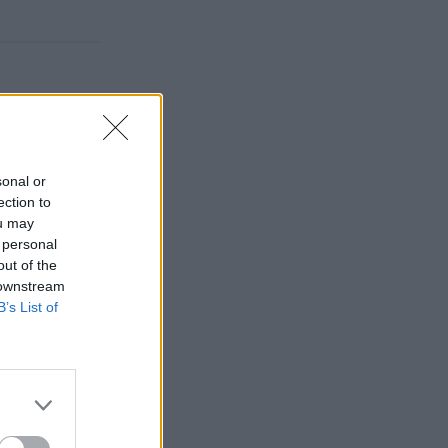
sonal or
ection to
ou may
 personal
out of the
 downstream
B’s List of