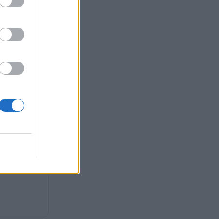
 επίθεση
χαρό: «Αν δεν
 ο Ανδρουλάκης,
μπεριφορά του»