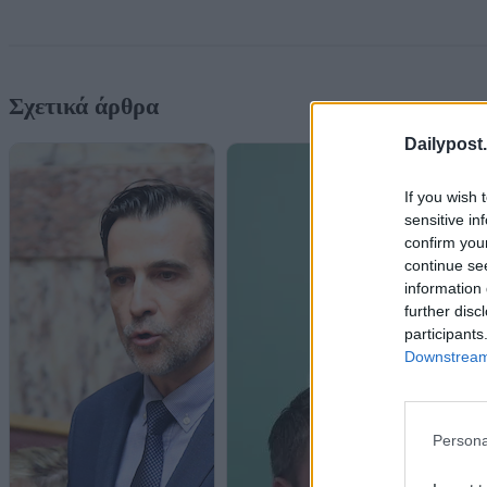
Σχετικά άρθρα
Dailypost.
If you wish 
sensitive in
confirm you
continue se
information 
further disc
participants
Downstream 
Persona