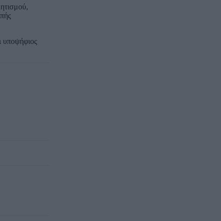
λητισμού,
οπής
αι υποψήφιος