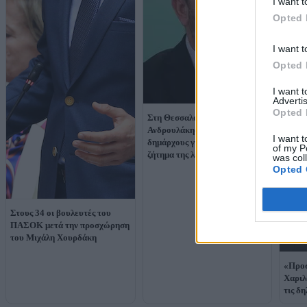
I want t
Opted 
I want t
Opted 
I want 
Advertis
Opted 
Στη Θεσσαλονίκη ο
Ανδρουλάκης: Συναντήσεις με
I want t
δημάρχους για το κρίσιμο
of my P
ζήτημα της λειψυδρίας
was col
Opted 
Στους 34 οι βουλευτές του
ΠΑΣΟΚ μετά την προσχώρηση
του Μιχάλη Χουρδάκη
«Προσ
Χαριλ
τις δ