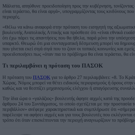
Μάλιστα, απηύθυνε προειδοποίηση προς την κυβέρνηση, τονίζοντας 
είναι τεράστιο, θα είναι αργά», υπογραμμίζοντας τους κινδύνους π
περιοχές.
«Θέλω να κάνω αναφορά στην πρόταση του εισηγητή της αξιωματική
βουλευτής Ανατολικής Αττικής και πρόσθεσε ότι «είναι εθνικά ευαί
ότι έχω πάρει τις απαντήσεις που θα ήθελα, παρά μόνο την υπόσχεση 
υπαρκτό. Θεωρώ ότι μια συνταγματική δέσμευση μπορεί να δημιουρ
που γίνεται εκεί σιγά σιγά που το ζουν οι τοπικές κοινωνίες και εμ
προειδοποιήσει πως «όταν πια το πρόβλημα θα είναι τεράστιο, θα εί
Τι περιλαμβάνει η πρόταση του ΠΑΣΟΚ
Η πρόταση του
ΠΑΣΟΚ
για το άρθρο 27 περιλαμβάνει: «8. Το Κρά
Χώρας. Νόμος μπορεί να θέτει ειδικούς περιορισμούς ή όρους στην 
καθώς και να θεσπίζει μηχανισμούς ελέγχου ή απαγόρευσης συναλλα
Την ίδια ώρα ο «γαλάζιος» βουλευτής άφησε αιχμές κατά της προοδε
άρθρου 24 του Συντάγματος, το οποίο σχετίζεται με την προστασία 
περιβάλλον» ανέφερε χαρακτηριστικά και συμπλήρωσε ότι «σήμερα
παρέλειψε να αφήσει αιχμές και για τους βουλευτές που εκλέγονται 
τρόπο ότι όταν επισκέπτονται την περιοχή αναγνωρίζουν το πρόβλημ