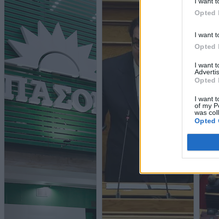
I want t
Opted 
I want t
Opted 
I want 
Advertis
Opted 
I want t
of my P
was col
Opted 