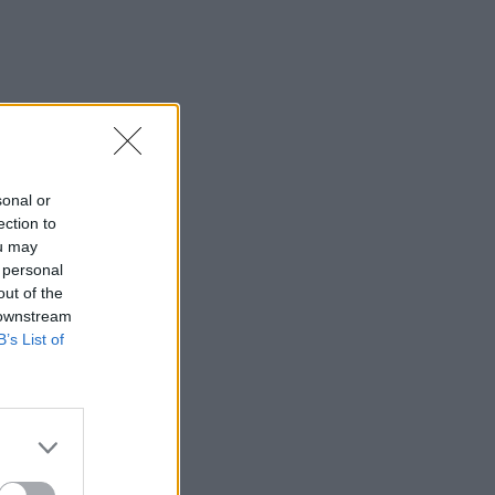
sonal or
ection to
ou may
 personal
out of the
 downstream
B’s List of