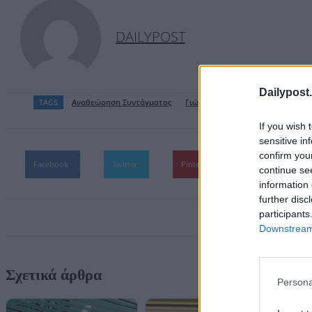
DAILYPOST
Dailypost.
TAGS
Αναθεώρηση Συντάγματος
Γιώργος Βλάχος
ΠΑΣΟΚ
If you wish 
sensitive in
confirm you
Facebook
Twitter
Pinterest
WhatsApp
continue se
information 
further disc
participants
Downstream 
Σχετικά άρθρα
Persona