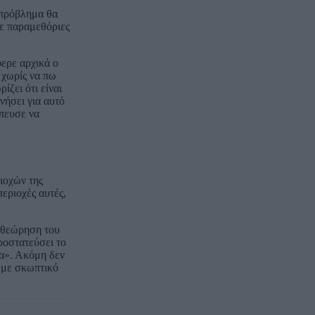
 πρόβλημα θα
σε παραμεθόριες
ερε αρχικά ο
 χωρίς να πω
ίζει ότι είναι
νήσει για αυτό
σπευσε να
ιοχών της
εριοχές αυτές,
ναθεώρηση του
ροστατεύσει το
α». Ακόμη δεν
ς με σκωπτικό