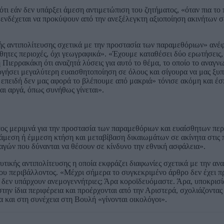
ότι εάν δεν υπάρξει άμεση αντιμετώπιση του ζητήματος, «όταν πια το
ου ενδέχεται να προκύψουν από την ανεξέλεγκτη αξιοποίηση ακινήτων 
ς αντιπολίτευσης σχετικά με την προστασία των παραμεθόριων» ανέφ
σθητες περιοχές, όχι γεωγραφικά». «Έχουμε καταθέσει δύο ερωτήσεις,
Πιερρακάκη ότι αναζητά λύσεις για αυτό το θέμα, το οποίο το αναγνωρ
γήσει μεγαλύτερη ευαισθητοποίηση σε όλους και σίγουρα να μας ξυπ
είς επειδή δεν μας αφορά το βλέπουμε από μακριά» τόνισε ακόμη και έ
ναι αργά, όπως συνήθως γίνεται».
τος μεριμνά για την προστασία των παραμεθόριων και ευαίσθητων περ
άμεση ή έμμεση κτήση και μεταβίβαση δικαιωμάτων σε ακίνητα στις π
γών που δύνανται να θέσουν σε κίνδυνο την εθνική ασφάλεια».
υτικής αντιπολίτευσης η οποία εκφράζει διαφωνίες σχετικά με την α
του περιβάλλοντος. «Μέχρι σήμερα το συγκεκριμένο άρθρο δεν έχει π
 δεν υπάρχουν ανεμογεννήτριες; Άρα κοροϊδευόμαστε. Άρα, υποκρισί
στην ίδια περιφέρεια και προέρχονται από την Αριστερά, σχολιάζοντα
α και στη συνέχεια στη Βουλή «γίνονται οικολόγοι».