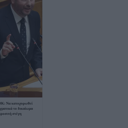
Κ: Να κατοχυρωθεί
γματικά το δικαίωμα
προσιτή στέγη