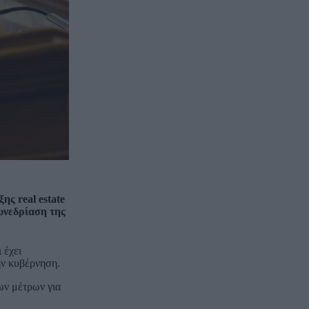
ς real estate
υνεδρίαση της
 έχει
ην κυβέρνηση.
ων μέτρων για