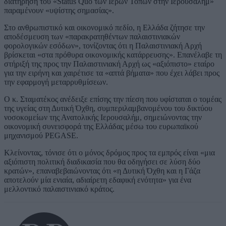
διατήρηση του «Status Quo των Ιερών Τόπων στην Ιερουσαλήμ»
παραμένουν «υψίστης σημασίας».
Στο ανθρωπιστικό και οικονομικό πεδίο, η Ελλάδα ζήτησε την
αποδέσμευση των «παρακρατηθέντων παλαιστινιακών
φορολογικών εσόδων», τονίζοντας ότι η Παλαιστινιακή Αρχή
βρίσκεται «στα πρόθυρα οικονομικής κατάρρευσης». Επανέλαβε τη
στήριξή της προς την Παλαιστινιακή Αρχή ως «αξιόπιστο» εταίρο
για την ειρήνη και χαιρέτισε τα «απτά βήματα» που έχει λάβει προς
την εφαρμογή μεταρρυθμίσεων.
Ο κ. Σταματέκος ανέδειξε επίσης την πίεση που υφίσταται ο τομέας
της υγείας στη Δυτική Όχθη, συμπεριλαμβανομένου του δικτύου
νοσοκομείων της Ανατολικής Ιερουσαλήμ, σημειώνοντας την
οικονομική συνεισφορά της Ελλάδας μέσω του ευρωπαϊκού
μηχανισμού PEGASE.
Κλείνοντας, τόνισε ότι ο μόνος δρόμος προς τα εμπρός είναι «μια
αξιόπιστη πολιτική διαδικασία που θα οδηγήσει σε λύση δύο
κρατών», επαναβεβαιώνοντας ότι «η Δυτική Όχθη και η Γάζα
αποτελούν μία ενιαία, αδιαίρετη εδαφική ενότητα» για ένα
μελλοντικό παλαιστινιακό κράτος.