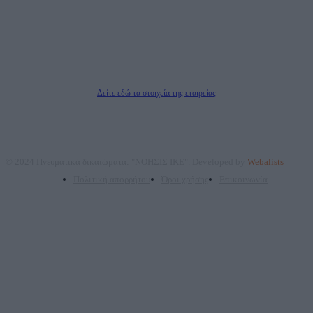
επικοινωνίας: 2108066997
Νόμιμος Εκπρόσωπος: Ζαχαρός Σταμάτης
Μέτοχοι: Ζαχαρός Σταμάτης, Κουβαράς Γεώργιος, ΥΠΗΡΕΣΙΕΣ ΠΡΟΗΓΜΕΝΗΣ
ΤΕΧΝΟΛΟΓΙΑΣ ΠΑΡΑΓΩΓΗΣ ΟΠΤΙΚΟΑΚΟΥΣΤΙΚΩΝ ΜΕΣΩΝ ΜΕΛΕΤΩΝ ΚΑΙ
ΠΑΡΟΧΗΣ ΥΠΗΡΕΣΙΩΝ PLD PLUS ΑΝΩΝ ΕΤΑΙΡΙΑ
Δικαιούχος του ονόματος τομέα (dailypost.gr): ΝΟΗΣΙΣ ΙΚΕ
Διευθυντής/Διαχειριστής: Ζαχαρός Σταμάτης
Διευθυντής Σύνταξης: Ρενάτο Λέκκα
Δείτε εδώ τα στοιχεία της εταιρείας
© 2024 Πνευματικά δικαιώματα: "ΝΟΗΣΙΣ ΙΚΕ". Developed by
Webalists
Πολιτική απορρήτου
Όροι χρήσης
Επικοινωνία