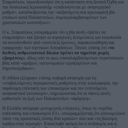
Σταματέκου, προειδοποίησε ότι η κατάσταση στη Δυτική Όχθη και
την Ανατολική Ιερουσαλήμ «επιδεινώνεται με ανησυχητικό
ρυθμό», καταδικάζοντας την «αυξανόμενη και πρωτοφανή βία
εποίκων κατά Παλαιστινίων, συμπεριλαμβανομένων των
χριστιανικών κοινοτήτων».
Ο κ. Σταματέκος υπογράμμισε ότι η βία αυτή «πρέπει να
σταματήσει» και ζήτησε οι ισραηλινές δεσμεύσεις για λογοδοσία
να συνοδευθούν από «συνεπείς έρευνες, παρακολούθηση και
εφαρμογή» των σχετικών Αποφάσεων. Τόνισε επίσης ότι
«το
διεθνές ανθρωπιστικό δίκαιο πρέπει να τηρείται χωρίς
εξαιρέσεις»
, ιδίως υπό το φως επαναλαμβανόμενων περιστατικών
βίας κατά «αμάχων, υγειονομικών εργαζομένων και
δημοσιογράφων».
Η Αθήνα εξέφρασε επίσης σοβαρή ανησυχία για τις
«επιβαλλόμενες περιοριστικές ρυθμίσεις στην κυκλοφορία, την
παράνομη επέκταση των εποικισμών και τον εντεινόμενο
αναγκαστικό εκτοπισμό», σημειώνοντας ότι οι τάσεις αυτές
καθιστούν τη ζωή των Παλαιστινίων «αφόρητη».
Η Ελλάδα απέρριψε μονομερείς ενέργειες, όπως το «σχέδιο
επέκτασης του εποικισμού E1», υπογραμμίζοντας ότι υπονομεύουν
τόσο «τις προοπτικές λύσης δύο κρατών» όσο και «τη βιώσιμη
ειρήνη στην περιοχή». Επανέλαβε ακόμη ότι ο σεβασμός και η