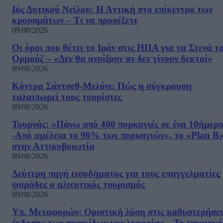
Ιός Δυτικού Νείλου: Η Αττική στο επίκεντρο των
κρουσμάτων – Τι να προσέξετε
09/08/2026
Οι όροι που θέτει το Ιράν στις ΗΠΑ για τα Στενά τ
Ορμούζ – «Δεν θα ανοίξουν αν δεν γίνουν δεκτοί»
09/08/2026
Κόντρα Σάντσεθ-Μελόνι: Πώς η σύγκρουση
ταλαιπωρεί τους τουρίστες
09/08/2026
Τουρνάς: «Πάνω από 400 πυρκαγιές σε ένα 10ήμερ
-Από αμέλεια το 90% των πυρκαγιών», το «Plan B
στην Αττικοβοιωτία
09/08/2026
Δεύτερη πηγή εισοδήματος για τους επαγγελματίες
ψαράδες ο αλιευτικός τουρισμός
09/08/2026
Υπ. Μεταφορών: Οριστική λύση στις καθυστερήσει
έκδοσης των πινακίδων κυκλοφορίας – Το ψηφιακό