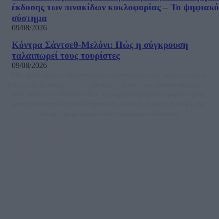
έκδοσης των πινακίδων κυκλοφορίας – Το ψηφιακό
σύστημα
09/08/2026
Κόντρα Σάντσεθ-Μελόνι: Πώς η σύγκρουση
ταλαιπωρεί τους τουρίστες
09/08/2026
Μία ομάδα έμπειρων δημοσιογράφων δημιούργησαν πριν μερικά χρόνια το
dailypost.gr, με στόχο την αντικειμενική ενημέρωση και την ανάλυση πίσω από
τους τίτλους των ειδήσεων. Μαζί με μια μαχητική δημοσιογραφική ομάδα,
αποκαλύπτουν πολιτικά και παραπολιτικά θέματα, γράφουν επωνύμως την
άποψη τους, με γνώμονα τον ενημερωμένο αναγνώστη.
DAILYPOST.GR – ΤΑΥΤΌΤΗΤΑ
Ιδιοκτήτρια εταιρεία: «ΝΟΗΣΙΣ ΙΚΕ»
Έδρα: Δήμος Αμαρουσίου Αττικής, Αγ. Αθανασίου αρ. 21, Τ.Κ. 15125
ΑΦΜ: 801093076, Δ.Ο.Υ.: ΚΕΦΟΔΕ ΑΤΤΙΚΗΣ, E-mail: press@dailypost.gr, Τηλ.