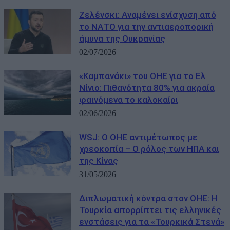
Ζελένσκι: Αναμένει ενίσχυση από
το ΝΑΤΟ για την αντιαεροπορική
άμυνα της Ουκρανίας
02/07/2026
«Καμπανάκι» του ΟΗΕ για το Ελ
Νίνιο: Πιθανότητα 80% για ακραία
φαινόμενα το καλοκαίρι
02/06/2026
WSJ: Ο ΟΗΕ αντιμέτωπος με
χρεοκοπία – Ο ρόλος των ΗΠΑ και
της Κίνας
31/05/2026
Διπλωματική κόντρα στον ΟΗΕ: Η
Τουρκία απορρίπτει τις ελληνικές
ενστάσεις για τα «Τουρκικά Στενά»