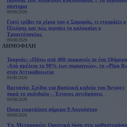
σύστημα
09/08/2026
Γιατί τρίβει τα χέρια του ο Σαμαράς, τι ετοιμάζει ο
Πλεύρης και πώς περνάει το καλοκαίρι ο
Τριαντόπουλος
09/08/2026
ΔΗΜΟΦΙΛΗ
Τουρνάς: «Πάνω από 400 πυρκαγιές σε ένα 10ήμερ
-Από αμέλεια το 90% των πυρκαγιών», το «Plan B
στην Αττικοβοιωτία
09/08/2026
Βρετανία: Σχέδιο για βασιλική κηδεία του Άντριου
παρά το σκάνδαλο – Έντονες αντιδράσεις
09/08/2026
Ποιοι γιορτάζουν σήμερα 9 Αυγούστου
09/08/2026
Υπ. Μεταφορών: Οριστική λύση στις καθυστερήσει