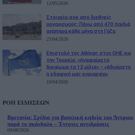
12/05/2026
Στοιχεία-σοκ από διεθνείς
οργανισμούς: Πάνω από 470 παιδιά
ανάπηρα κάθε μήνα στη Γάζα
25/04/2026
Επιστολή της Αθήνας στον ΟΗΕ για
την Τουρκία: «Αναφαίρετο
δικαίωμα τα 12 μίλια» – «Αδιαίρετη
η εδαφική μας κυριαρχία»
18/04/2026
ΡΟΗ ΕΙΔΗΣΕΩΝ
Βρετανία: Σχέδιο για βασιλική κηδεία του Άντριου
παρά το σκάνδαλο – Έντονες αντιδράσεις
09/08/2026