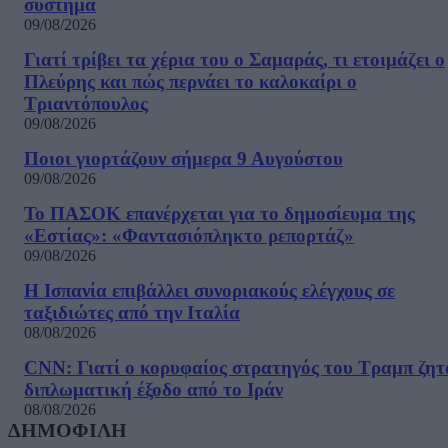
σύστημα
09/08/2026
Γιατί τρίβει τα χέρια του ο Σαμαράς, τι ετοιμάζει ο
Πλεύρης και πώς περνάει το καλοκαίρι ο
Τριαντόπουλος
09/08/2026
Ποιοι γιορτάζουν σήμερα 9 Αυγούστου
09/08/2026
Το ΠΑΣΟΚ επανέρχεται για το δημοσίευμα της
«Εστίας»: «Φαντασιόπληκτο ρεπορτάζ»
09/08/2026
Η Ισπανία επιβάλλει συνοριακούς ελέγχους σε
ταξιδιώτες από την Ιταλία
08/08/2026
CNN: Γιατί ο κορυφαίος στρατηγός του Τραμπ ζητ
διπλωματική έξοδο από το Ιράν
08/08/2026
ΔΗΜΟΦΙΛΗ