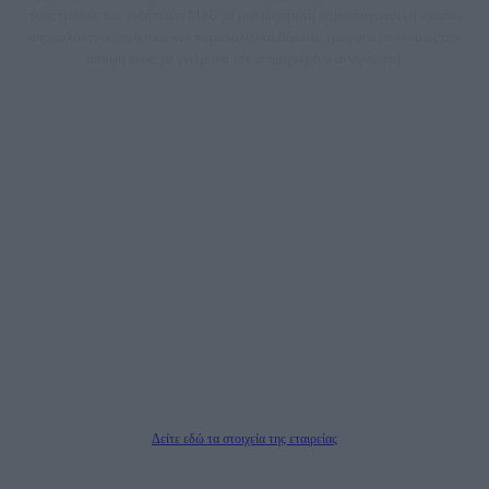
τους τίτλους των ειδήσεων. Μαζί με μια μαχητική δημοσιογραφική ομάδα,
αποκαλύπτουν πολιτικά και παραπολιτικά θέματα, γράφουν επωνύμως την
άποψη τους, με γνώμονα τον ενημερωμένο αναγνώστη.
DAILYPOST.GR – ΤΑΥΤΌΤΗΤΑ
Ιδιοκτήτρια εταιρεία: «ΝΟΗΣΙΣ ΙΚΕ»
Έδρα: Δήμος Αμαρουσίου Αττικής, Αγ. Αθανασίου αρ. 21, Τ.Κ. 15125
ΑΦΜ: 801093076, Δ.Ο.Υ.: ΚΕΦΟΔΕ ΑΤΤΙΚΗΣ, E-mail: press@dailypost.gr, Τηλ.
επικοινωνίας: 2108066997
Νόμιμος Εκπρόσωπος: Ζαχαρός Σταμάτης
Μέτοχοι: Ζαχαρός Σταμάτης, Κουβαράς Γεώργιος, ΥΠΗΡΕΣΙΕΣ ΠΡΟΗΓΜΕΝΗΣ
ΤΕΧΝΟΛΟΓΙΑΣ ΠΑΡΑΓΩΓΗΣ ΟΠΤΙΚΟΑΚΟΥΣΤΙΚΩΝ ΜΕΣΩΝ ΜΕΛΕΤΩΝ ΚΑΙ
ΠΑΡΟΧΗΣ ΥΠΗΡΕΣΙΩΝ PLD PLUS ΑΝΩΝ ΕΤΑΙΡΙΑ
Δικαιούχος του ονόματος τομέα (dailypost.gr): ΝΟΗΣΙΣ ΙΚΕ
Διευθυντής/Διαχειριστής: Ζαχαρός Σταμάτης
Διευθυντής Σύνταξης: Ρενάτο Λέκκα
Δείτε εδώ τα στοιχεία της εταιρείας