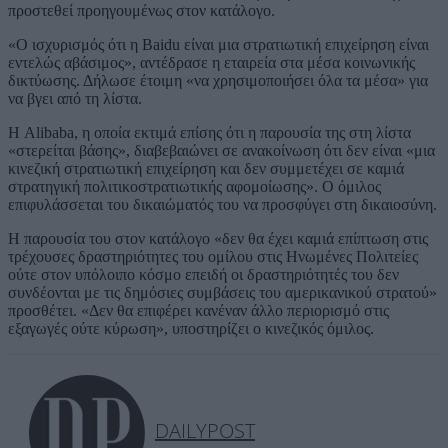
προστεθεί προηγουμένως στον κατάλογο.
«Ο ισχυρισμός ότι η Baidu είναι μια στρατιωτική επιχείρηση είναι
εντελώς αβάσιμος», αντέδρασε η εταιρεία στα μέσα κοινωνικής
δικτύωσης. Δήλωσε έτοιμη «να χρησιμοποιήσει όλα τα μέσα» για
να βγει από τη λίστα.
Η Alibaba, η οποία εκτιμά επίσης ότι η παρουσία της στη λίστα
«στερείται βάσης», διαβεβαιώνει σε ανακοίνωση ότι δεν είναι «μια
κινεζική στρατιωτική επιχείρηση και δεν συμμετέχει σε καμιά
στρατηγική πολιτικοστρατιωτικής αφομοίωσης». Ο όμιλος
επιφυλάσσεται του δικαιώματός του να προσφύγει στη δικαιοσύνη.
Η παρουσία του στον κατάλογο «δεν θα έχει καμιά επίπτωση στις
τρέχουσες δραστηριότητες του ομίλου στις Ηνωμένες Πολιτείες
ούτε στον υπόλοιπο κόσμο επειδή οι δραστηριότητές του δεν
συνδέονται με τις δημόσιες συμβάσεις του αμερικανικού στρατού»
προσθέτει. «Δεν θα επιφέρει κανέναν άλλο περιορισμό στις
εξαγωγές ούτε κύρωση», υποστηρίζει ο κινεζικός όμιλος.
DAILYPOST