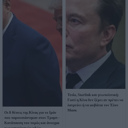
Tesla, Starlink και γεωπολιτική:
Γιατί η Κίνα δεν ξέρει αν πρέπει να
λατρεύει ή να φοβάται τον Έλον
Μασκ
Οι 8 θέσεις της Κίνας για το Ιράν
που παρουσιάστηκαν στον Τραμπ -
Κατάπαυση του πυρός και άνοιγμα
των ναυτιλιακών οδών