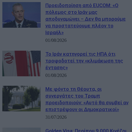
Προειδοποίηση από EUCOM: «Ο
πόλεμος στο Ιράν μας
αποδυναμώνει – Δεν θα μπορούμε
να προστατεύουμε πλέον το
Ισραήλ»
01/08/2026
Το Ιράν κατηγορεί τις ΗΠΑ ότι
τροφοδοτεί την «κλιμάκωση της
έντασης»
01/08/2026
Με φόντο τη Θέουτα, οι
συνεργάτες του Τραμπ
προειδοποιούν: «Αυτό θα συμβεί αν
επιστρέψουν οι Δημοκρατικοί»
31/07/2026
Golden Visa: Περίπου 9.000 Κινέζοι