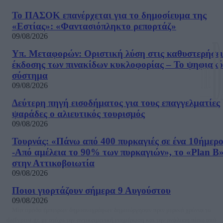
Το ΠΑΣΟΚ επανέρχεται για το δημοσίευμα της
«Εστίας»: «Φαντασιόπληκτο ρεπορτάζ»
09/08/2026
Υπ. Μεταφορών: Οριστική λύση στις καθυστερήσει
έκδοσης των πινακίδων κυκλοφορίας – Το ψηφιακό
σύστημα
09/08/2026
Δεύτερη πηγή εισοδήματος για τους επαγγελματίες
ψαράδες ο αλιευτικός τουρισμός
09/08/2026
Τουρνάς: «Πάνω από 400 πυρκαγιές σε ένα 10ήμερ
-Από αμέλεια το 90% των πυρκαγιών», το «Plan B
στην Αττικοβοιωτία
09/08/2026
Ποιοι γιορτάζουν σήμερα 9 Αυγούστου
09/08/2026
Μία ομάδα έμπειρων δημοσιογράφων δημιούργησαν πριν μερικά χρόνια το
dailypost.gr, με στόχο την αντικειμενική ενημέρωση και την ανάλυση πίσω από