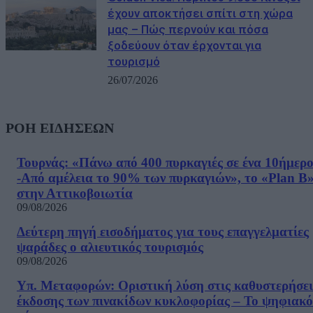
έχουν αποκτήσει σπίτι στη χώρα
μας – Πώς περνούν και πόσα
ξοδεύουν όταν έρχονται για
τουρισμό
26/07/2026
ΡΟΗ ΕΙΔΗΣΕΩΝ
Τουρνάς: «Πάνω από 400 πυρκαγιές σε ένα 10ήμερ
-Από αμέλεια το 90% των πυρκαγιών», το «Plan B
στην Αττικοβοιωτία
09/08/2026
Δεύτερη πηγή εισοδήματος για τους επαγγελματίες
ψαράδες ο αλιευτικός τουρισμός
09/08/2026
Υπ. Μεταφορών: Οριστική λύση στις καθυστερήσει
έκδοσης των πινακίδων κυκλοφορίας – Το ψηφιακό