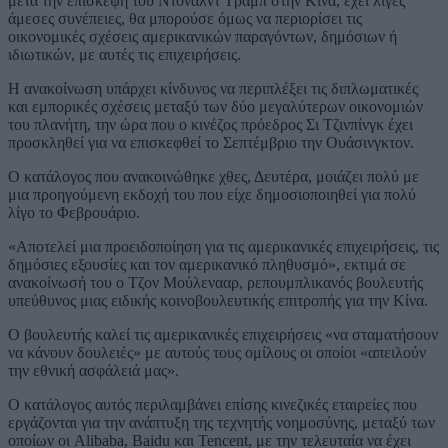
μετά την επίσκεψη του Ντόναλντ Τραμπ στην Κίνα, έχει λίγες
άμεσες συνέπειες, θα μπορούσε όμως να περιορίσει τις
οικονομικές σχέσεις αμερικανικών παραγόντων, δημόσιων ή
ιδιωτικών, με αυτές τις επιχειρήσεις.
Η ανακοίνωση υπάρχει κίνδυνος να περιπλέξει τις διπλωματικές
και εμπορικές σχέσεις μεταξύ των δύο μεγαλύτερων οικονομιών
του πλανήτη, την ώρα που ο κινέζος πρόεδρος Σι Τζινπίνγκ έχει
προσκληθεί για να επισκεφθεί το Σεπτέμβριο την Ουάσινγκτον.
Ο κατάλογος που ανακοινώθηκε χθες, Δευτέρα, μοιάζει πολύ με
μια προηγούμενη εκδοχή του που είχε δημοσιοποιηθεί για πολύ
λίγο το Φεβρουάριο.
«Αποτελεί μια προειδοποίηση για τις αμερικανικές επιχειρήσεις, τις
δημόσιες εξουσίες και τον αμερικανικό πληθυσμό», εκτιμά σε
ανακοίνωσή του ο Τζον Μούλενααρ, ρεπουμπλικανός βουλευτής
υπεύθυνος μιας ειδικής κοινοβουλευτικής επιτροπής για την Κίνα.
Ο βουλευτής καλεί τις αμερικανικές επιχειρήσεις «να σταματήσουν
να κάνουν δουλειές» με αυτούς τους ομίλους οι οποίοι «απειλούν
την εθνική ασφάλειά μας».
Ο κατάλογος αυτός περιλαμβάνει επίσης κινεζικές εταιρείες που
εργάζονται για την ανάπτυξη της τεχνητής νοημοσύνης, μεταξύ των
οποίων οι Alibaba, Baidu και Tencent, με την τελευταία να έχει