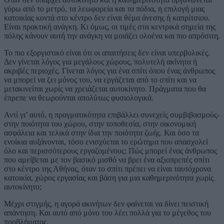
γύρω από το μετρό, τα λεωφορεία και τα πόδια, η επιλογή μιας
κατοικίας κοντά στο κέντρο δεν είναι θέμα άνεσης ή καπρίτσιου.
Είναι πρακτική ανάγκη. Κι όμως, οι τιμές στα κεντρικά σημεία της
πόλης κάνουν αυτή την ανάγκη να μοιάζει ολοένα και πιο απρόσιτη.
Το πιο εξοργιστικό είναι ότι οι απαιτήσεις δεν είναι υπερβολικές.
Δεν γίνεται λόγος για μεγάλους χώρους, πολυτελή ακίνητα ή
ακριβές περιοχές. Γίνεται λόγος για ένα σπίτι όπου ένας άνθρωπος
να μπορεί να ζει μόνος του, να εργάζεται από το σπίτι και να
μετακινείται χωρίς να χρειάζεται αυτοκίνητο. Πράγματα που θα
έπρεπε να θεωρούνται απολύτως φυσιολογικά.
Αντί γι’ αυτό, η πραγματικότητα επιβάλλει συνεχείς συμβιβασμούς-
στην ποιότητα του χώρου, στην τοποθεσία, στην οικονομική
ασφάλεια και τελικά στην ίδια την ποιότητα ζωής. Και όσο τα
ενοίκια αυξάνονται, τόσο ενισχύεται το ερώτημα που απασχολεί
όλο και περισσότερους εργαζομένους: Πώς μπορεί ένας άνθρωπος
που αμείβεται με τον βασικό μισθό να βρει ένα αξιοπρεπές σπίτι
στο κέντρο της Αθήνας, όταν το σπίτι πρέπει να είναι ταυτόχρονα
κατοικία, χώρος εργασίας και βάση για μια καθημερινότητα χωρίς
αυτοκίνητο;
Μέχρι στιγμής, η αγορά ακινήτων δεν φαίνεται να δίνει πειστική
απάντηση. Και αυτό από μόνο του λέει πολλά για το μέγεθος του
προβλήματος.