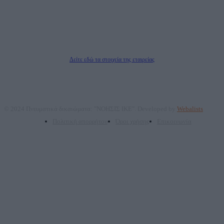
Νόμιμος Εκπρόσωπος: Ζαχαρός Σταμάτης
Μέτοχοι: Ζαχαρός Σταμάτης, Κουβαράς Γεώργιος, ΥΠΗΡΕΣΙΕΣ ΠΡΟΗΓΜΕΝΗΣ
ΤΕΧΝΟΛΟΓΙΑΣ ΠΑΡΑΓΩΓΗΣ ΟΠΤΙΚΟΑΚΟΥΣΤΙΚΩΝ ΜΕΣΩΝ ΜΕΛΕΤΩΝ ΚΑΙ
ΠΑΡΟΧΗΣ ΥΠΗΡΕΣΙΩΝ PLD PLUS ΑΝΩΝ ΕΤΑΙΡΙΑ
Δικαιούχος του ονόματος τομέα (dailypost.gr): ΝΟΗΣΙΣ ΙΚΕ
Διευθυντής/Διαχειριστής: Ζαχαρός Σταμάτης
Διευθυντής Σύνταξης: Ρενάτο Λέκκα
Δείτε εδώ τα στοιχεία της εταιρείας
© 2024 Πνευματικά δικαιώματα: "ΝΟΗΣΙΣ ΙΚΕ". Developed by
Webalists
Πολιτική απορρήτου
Όροι χρήσης
Επικοινωνία