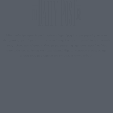
Μία ομάδα έμπειρων δημοσιογράφων δημιούργησαν πριν μερικά χρόνια το
dailypost.gr, με στόχο την αντικειμενική ενημέρωση και την ανάλυση πίσω από
τους τίτλους των ειδήσεων. Μαζί με μια μαχητική δημοσιογραφική ομάδα,
αποκαλύπτουν πολιτικά και παραπολιτικά θέματα, γράφουν επωνύμως την
άποψη τους, με γνώμονα τον ενημερωμένο αναγνώστη.
DAILYPOST.GR – ΤΑΥΤΌΤΗΤΑ
Ιδιοκτήτρια εταιρεία: «ΝΟΗΣΙΣ ΙΚΕ»
Έδρα: Δήμος Αμαρουσίου Αττικής, Αγ. Αθανασίου αρ. 21, Τ.Κ. 15125
ΑΦΜ: 801093076, Δ.Ο.Υ.: ΚΕΦΟΔΕ ΑΤΤΙΚΗΣ, E-mail: press@dailypost.gr, Τηλ.
επικοινωνίας: 2108066997