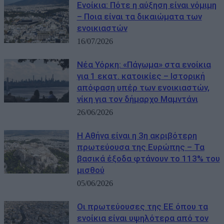
Ενοίκια: Πότε η αύξηση είναι νόμιμη
– Ποια είναι τα δικαιώματα των
ενοικιαστών
16/07/2026
Νέα Υόρκη: «Πάγωμα» στα ενοίκια
για 1 εκατ. κατοικίες – Ιστορική
απόφαση υπέρ των ενοικιαστών,
νίκη για τον δήμαρχο Μαμντάνι
26/06/2026
Η Αθήνα είναι η 3η ακριβότερη
πρωτεύουσα της Ευρώπης – Τα
βασικά έξοδα φτάνουν το 113% του
μισθού
05/06/2026
Οι πρωτεύουσες της ΕΕ όπου τα
ενοίκια είναι υψηλότερα από τον