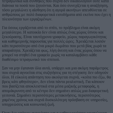
τετραγωνικά και συνθήκες που συχνά δεν δικαιολογούν ούτε κατά
διάνοια τα ποσά που ζητούνται. Και όσο συνεχίζεται η αναζήτηση,
τόσο μεγαλώνει η αίσθηση ότι η αγορά ακινήτων απευθύνεται σε
ανθρώπους με πολύ διαφορετικά εισοδήματα από εκείνα που έχει η
πλειονότητα των εργαζομένων.
Για όσους εργάζονται από το σπίτι, το πρόβλημα είναι ακόμη
μεγαλύτερο. Η κατοικία δεν είναι απλώς ένας χώρος ύπνου και
ξεκούρασης. Είναι ταυτόχρονα γραφείο, χώρος παραγωγικότητας
και καθημερινής παρουσίας για πολλές ώρες. Χρειάζεται λοιπόν
κάτι περισσότερο από ένα μικρό δωμάτιο που μετά βίας χωρά τα
απαραίτητα. Χρειάζεται φως, λίγη άνεση και ένας χώρος όπου να
μπορεί να στηθεί ένα γραφείο χωρίς να καταλαμβάνει κάθε
διαθέσιμο τετραγωνικό του σπιτιού.
Σαν να μην έφταναν όλα αυτά, υπάρχει και μια ακόμη παράμετρος
που συχνά αγνοείται στις συζητήσεις για τη στέγαση: δεν οδηγούν
όλοι. Η εύκολη απάντηση που ακούγεται συχνά, «κοίτα πιο έξω, θα
βρεις κάτι φθηνότερο», δεν είναι πάντα ρεαλιστική. Για κάποιον
που βασίζεται αποκλειστικά στα μέσα μαζικής μεταφοράς, η
απομάκρυνση από το κέντρο δεν σημαίνει απλώς μια διαφορετική
γειτονιά. Σημαίνει περισσότερες μετακινήσεις, περισσότερος
χαμένος χρόνος και συχνά δυσκολότερη πρόσβαση σε υπηρεσίες,
υποχρεώσεις και κοινωνική ζωή.
Όταν δεν υπάρχει αυτοκίνητο και η καθημερινότητα οργανώνεται