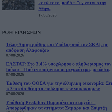
κατώτατο μισθό – Τι γίνεται στην
Αθήνα
17/05/2026
ΡΟΗ ΕΙΔΗΣΕΩΝ
Τέλος Δημητριάδης και Ζούλας από τον ΣΚΑΙ, με
απόφαση Αλαφούζου
07/08/2026
ΕΛΣΤΑΤ: Στο 3,4% υποχώρησε ο πληθωρισμός τον
Ιούλιο – Πού εντοπίζονται οι μεγαλύτερες μειώσεις
07/08/2026
Έκθεση του ΟΟΣΑ για την ελληνική οικονομία: Στ
τελευταία θέση το εισόδημα των νοικοκυριών
07/08/2026
Υπόθεση Predator: Παραμένει στο αρχείο –
Απορρίφθηκαν τα αιτήματα Σαμαρά και Σπίρτζη