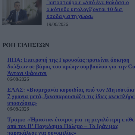
Παπασταύρου: «Από ένα θαλάσσιο
οικόπεδο υπολογίζονται 10 δισ.
έσοδα για τη χώρα»
19/06/2026
ΡΟΗ ΕΙΔΗΣΕΩΝ
ΗΠΑ: Επιτροπή της Γερουσίας προτείνει άσκηση
διώξεων σε βάρος του πρώην συμβούλου για την Co
Άντονι Φάουτσι
06/08/2026
ΕΛΑΣ: «Βιομηχανία κοροϊδίας από τον Μητσοτάκ
7 χρόνια μετά, ξαναπαρουσιάζει τις ίδιες ανεκπλήρ
υποσχέσεις»
06/08/2026
Τραμπ: «Ήμασταν έτοιμοι για τη μεγαλύτερη επίθ
από τον Β’ Παγκόσμιο Πόλεμο – Το Ιράν μας
παρακάλεσε για συνομιλίες»