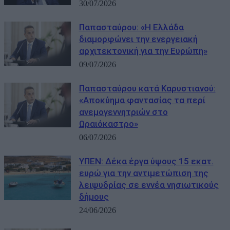
30/07/2026
Παπασταύρου: «Η Ελλάδα
διαμορφώνει την ενεργειακή
αρχιτεκτονική για την Ευρώπη»
09/07/2026
Παπασταύρου κατά Καρυστιανού:
«Αποκύημα φαντασίας τα περί
ανεμογεννητριών στο
Ωραιόκαστρο»
06/07/2026
ΥΠΕΝ: Δέκα έργα ύψους 15 εκατ.
ευρώ για την αντιμετώπιση της
λειψυδρίας σε εννέα νησιωτικούς
δήμους
24/06/2026