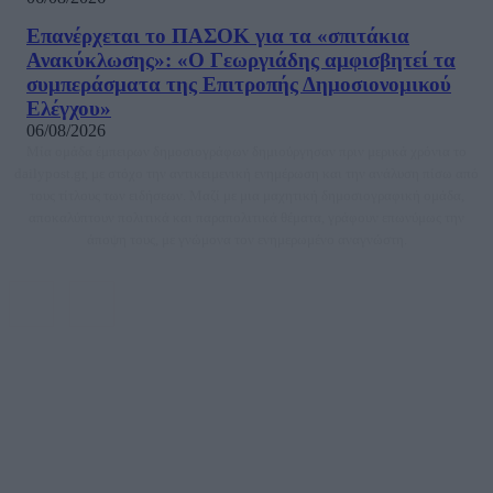
Επανέρχεται το ΠΑΣΟΚ για τα «σπιτάκια
Ανακύκλωσης»: «Ο Γεωργιάδης αμφισβητεί τα
συμπεράσματα της Επιτροπής Δημοσιονομικού
Ελέγχου»
06/08/2026
Μία ομάδα έμπειρων δημοσιογράφων δημιούργησαν πριν μερικά χρόνια το
dailypost.gr, με στόχο την αντικειμενική ενημέρωση και την ανάλυση πίσω από
τους τίτλους των ειδήσεων. Μαζί με μια μαχητική δημοσιογραφική ομάδα,
αποκαλύπτουν πολιτικά και παραπολιτικά θέματα, γράφουν επωνύμως την
άποψη τους, με γνώμονα τον ενημερωμένο αναγνώστη.
DAILYPOST.GR – ΤΑΥΤΌΤΗΤΑ
Ιδιοκτήτρια εταιρεία: «ΝΟΗΣΙΣ ΙΚΕ»
Έδρα: Δήμος Αμαρουσίου Αττικής, Αγ. Αθανασίου αρ. 21, Τ.Κ. 15125
ΑΦΜ: 801093076, Δ.Ο.Υ.: ΚΕΦΟΔΕ ΑΤΤΙΚΗΣ, E-mail: press@dailypost.gr, Τηλ.
επικοινωνίας: 2108066997