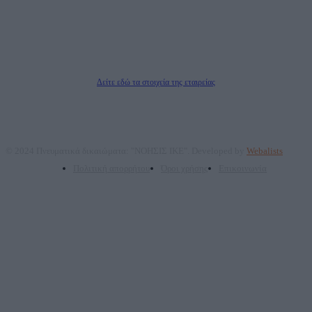
Νόμιμος Εκπρόσωπος: Ζαχαρός Σταμάτης
Μέτοχοι: Ζαχαρός Σταμάτης, Κουβαράς Γεώργιος, ΥΠΗΡΕΣΙΕΣ ΠΡΟΗΓΜΕΝΗΣ
ΤΕΧΝΟΛΟΓΙΑΣ ΠΑΡΑΓΩΓΗΣ ΟΠΤΙΚΟΑΚΟΥΣΤΙΚΩΝ ΜΕΣΩΝ ΜΕΛΕΤΩΝ ΚΑΙ
ΠΑΡΟΧΗΣ ΥΠΗΡΕΣΙΩΝ PLD PLUS ΑΝΩΝ ΕΤΑΙΡΙΑ
Δικαιούχος του ονόματος τομέα (dailypost.gr): ΝΟΗΣΙΣ ΙΚΕ
Διευθυντής/Διαχειριστής: Ζαχαρός Σταμάτης
Διευθυντής Σύνταξης: Ρενάτο Λέκκα
Δείτε εδώ τα στοιχεία της εταιρείας
© 2024 Πνευματικά δικαιώματα: "ΝΟΗΣΙΣ ΙΚΕ". Developed by
Webalists
Πολιτική απορρήτου
Όροι χρήσης
Επικοινωνία