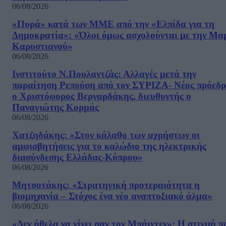
06/08/2026
«Πυρά» κατά των ΜΜΕ από την «Ελπίδα για τη
Δημοκρατία»: «Όλοι όμως ασχολούνται με την Μα
Καρυστιανού»
06/08/2026
Ινστιτούτο Ν.Πουλαντζάς: Αλλαγές μετά την
παραίτηση Ρεπούση από τον ΣΥΡΙΖΑ- Νέος πρόεδρ
ο Χριστόφορος Βερναρδάκης, διευθυντής ο
Παναγιώτης Κορμάς
06/08/2026
Χατζηδάκης: «Στον κάλαθο των αχρήστων οι
αμφισβητήσεις για το καλώδιο της ηλεκτρικής
διασύνδεσης Ελλάδας-Κύπρου»
06/08/2026
Μητσοτάκης: «Στρατηγική προτεραιότητα η
βιομηχανία – Στόχος ένα νέο αναπτυξιακό άλμα»
06/08/2026
«Δεν ήθελα να γίνει σαν τον Μπάιντεν»: Η στιγμή π