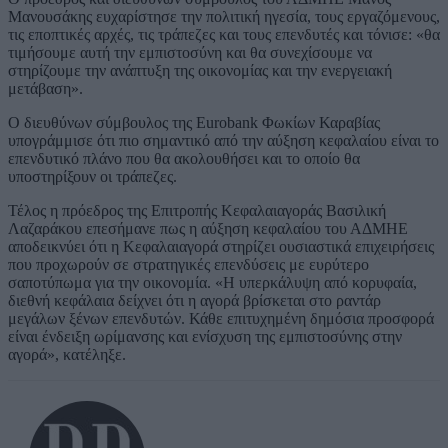
Μανουσάκης ευχαρίστησε την πολιτική ηγεσία, τους εργαζόμενους,
τις εποπτικές αρχές, τις τράπεζες και τους επενδυτές και τόνισε: «θα
τιμήσουμε αυτή την εμπιστοσύνη και θα συνεχίσουμε να
στηρίζουμε την ανάπτυξη της οικονομίας και την ενεργειακή
μετάβαση».
Ο διευθύνων σύμβουλος της Eurobank Φωκίων Καραβίας
υπογράμμισε ότι πιο σημαντικό από την αύξηση κεφαλαίου είναι το
επενδυτικό πλάνο που θα ακολουθήσει και το οποίο θα
υποστηρίξουν οι τράπεζες.
Τέλος η πρόεδρος της Επιτροπής Κεφαλαιαγοράς Βασιλική
Λαζαράκου επεσήμανε πως η αύξηση κεφαλαίου του ΑΔΜΗΕ
αποδεικνύει ότι η Κεφαλαιαγορά στηρίζει ουσιαστικά επιχειρήσεις
που προχωρούν σε στρατηγικές επενδύσεις με ευρύτερο
σαποτύπωμα για την οικονομία. «Η υπερκάλυψη από κορυφαία,
διεθνή κεφάλαια δείχνει ότι η αγορά βρίσκεται στο ραντάρ
μεγάλων ξένων επενδυτών. Κάθε επιτυχημένη δημόσια προσφορά
είναι ένδειξη ωρίμανσης και ενίσχυση της εμπιστοσύνης στην
αγορά», κατέληξε.