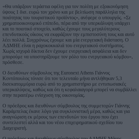
«Θα υπάρξουν τεράστια οφέλη για τον πολίτη με εξοικονόμηση
ύψους 1 δισ. ευρώ τον χρόνο και με βελτίωση παράλληλα της
ποιότητας του τουριστικού προϊόντος», ανέφερε ο υπουργός. «Σε
χρηματοοικονομικό επίπεδο, πέρα από την υπερκάλυψη υπάρχει
και το ποιοτικό στοιχείο, καθώς έχουμε τους μεγαλύτερους
επενδυτικούς οίκους να εκφράζουν την εμπιστοσύνη τους και αυτό
λέει πολλά. Συγχρόνως έχουμε και μία ενεργειακή διάσταση. Ο
ΑΔΜΗΕ είναι η ραχοκοκκαλιά του ενεργειακού συστήματος.
Χωρίς ισχυρά δίκτυα δεν έχουμε ενεργειακή ασφάλεια και δεν
μπορούμε να υποστηρίξουμε τον ρόλο του ενεργειακού κόμβου»,
πρόσθεσε.
Ο διευθύνων σύμβουλος της Euronext Athens Γιάννος
Κοντόπουλος τόνισε ότι τον τελευταίο μήνα αντλήθηκαν 5,3
δισεκατομμύρια ευρώ από το χρηματιστήριο με εντυπωσιακές
υπερκαλύψεις, καθώς και ότι η κεφαλαιαγορά μπορεί να συμβάλλει
στην περαιτέρω ενίσχυση της οικονομίας.
Ο πρόεδρος και διευθύνων σύμβουλος της συμμετοχών Γιάννης
Καράμπελας έκανε λόγο για συγκλονιστική μέρα, καθώς και για
αναγνώριση εκ μέρους των επενδυτών του έργου που έχει
συντελεστεί αλλά και του νέου επιχειρηματικού σχεδίου του
Διαχειριστή.
Ο πρόεδρος και διευθύνων σύμβουλος του ΑΔΜΗΕ Μάνος