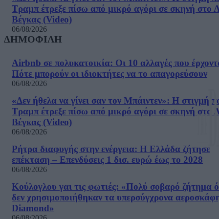
Τραμπ έτρεξε πίσω από μικρό αγόρι σε σκηνή στο 
Βέγκας (Video)
06/08/2026
ΔΗΜΟΦΙΛΗ
Airbnb σε πολυκατοικία: Οι 10 αλλαγές που έρχοντ
Πότε μπορούν οι ιδιοκτήτες να το απαγορεύσουν
06/08/2026
«Δεν ήθελα να γίνει σαν τον Μπάιντεν»: Η στιγμή π
Τραμπ έτρεξε πίσω από μικρό αγόρι σε σκηνή στο 
Βέγκας (Video)
06/08/2026
Ρήτρα διαφυγής στην ενέργεια: Η Ελλάδα ζήτησε
επέκταση – Επενδύσεις 1 δισ. ευρώ έως το 2028
06/08/2026
Κούλογλου γαι τις φωτιές: «Πολύ σοβαρό ζήτημα ό
δεν χρησιμοποιήθηκαν τα υπερσύγχρονα αεροσκάφ
Diamond»
06/08/2026